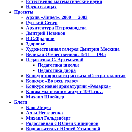
Естественно-математические науки
Наука в лицах
Проекты
Архив «Лицея». 2000 — 2003
Русский Север
Архитектура Петрозаводска
Дмитрий Новиков
И.С.Фрадков
Здоровье
Художественная галерея Дмитрия Москина
Великая Отечественная. 1941 — 1945
Педагогика С. Артемьевой
Педагогика школы
Педагогика двора
Конкурс короткого рассказа «Сестра таланта»
Конкурс «Во весь голос»
Конкурс новой драматургии «Ремарка»
Каким мы помним август 1991-го…
Михаил Швейцер
Блоги
Блог Лицея
Алла Нестеренко
Михаил Гольденберг
Родословная с Юлией Свинцовой
Видоискатель с Юлией Утышевой