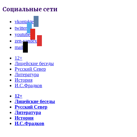
Социальные сети
vkontakte
twitter
youtube
zen-yandex
mail
12+
Лицейские беседы
Русский Север
Литература
История
И.С.Фрадков
12+
Лицейские беседы
Русский Север
Литература
История
И.С.Фрадков