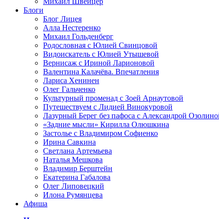
Михаил Швейцер
Блоги
Блог Лицея
Алла Нестеренко
Михаил Гольденберг
Родословная с Юлией Свинцовой
Видоискатель с Юлией Утышевой
Вернисаж с Ириной Ларионовой
Валентина Калачёва. Впечатления
Лариса Хенинен
Олег Гальченко
Культурный променад с Зоей Арнаутовой
Путешествуем с Лидией Винокуровой
Лазурный Берег без пафоса с Александрой Озолино
«Задние мысли» Кирилла Олюшкина
Застолье с Владимиром Софиенко
Ирина Савкина
Светлана Артемьева
Наталья Мешкова
Владимир Берштейн
Екатерина Габалова
Олег Липовецкий
Илона Румянцева
Афиша