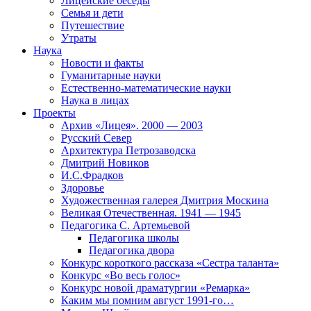
Лицейские беседы
Семья и дети
Путешествие
Утраты
Наука
Новости и факты
Гуманитарные науки
Естественно-математические науки
Наука в лицах
Проекты
Архив «Лицея». 2000 — 2003
Русский Север
Архитектура Петрозаводска
Дмитрий Новиков
И.С.Фрадков
Здоровье
Художественная галерея Дмитрия Москина
Великая Отечественная. 1941 — 1945
Педагогика С. Артемьевой
Педагогика школы
Педагогика двора
Конкурс короткого рассказа «Сестра таланта»
Конкурс «Во весь голос»
Конкурс новой драматургии «Ремарка»
Каким мы помним август 1991-го…