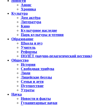
Новости
Анонс
Хроника
Культура
Дом актёра
Литература
Кино
Культурное наследие
Парк культуры и чтения
Образование
Школа и вуз
Учитель
Реформы
ПОЛЁТ (научно-педагогический вестник)
Общество
История
Свободная трибуна
Люди
Лицейские беседы
Семья и дети
Путешествие
Утраты
Наука
Новости и факты
Гуманитарные науки