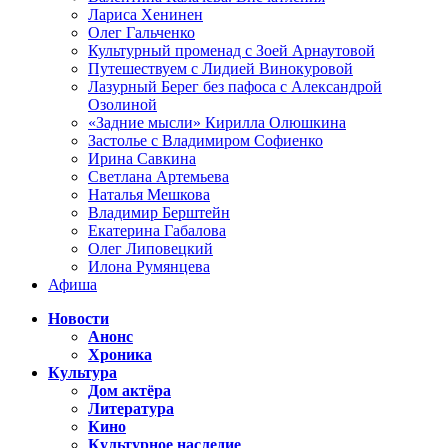
Лариса Хенинен
Олег Гальченко
Культурный променад с Зоей Арнаутовой
Путешествуем с Лидией Винокуровой
Лазурный Берег без пафоса с Александрой
Озолиной
«Задние мысли» Кирилла Олюшкина
Застолье с Владимиром Софиенко
Ирина Савкина
Светлана Артемьева
Наталья Мешкова
Владимир Берштейн
Екатерина Габалова
Олег Липовецкий
Илона Румянцева
Афиша
Новости
Анонс
Хроника
Культура
Дом актёра
Литература
Кино
Культурное наследие