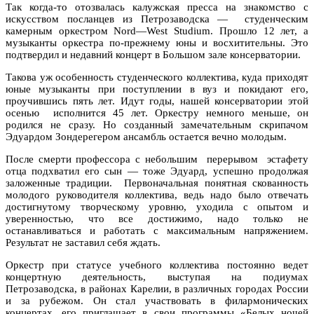
Так когда-то отозвалась калужская пресса на знакомство с
искусством посланцев из Петрозаводска —
студенческим
камерным оркестром
Nord
—
West
Studium
. Прошло 12 лет, а
музыканты оркестра по-прежнему юны и восхитительны. Это
подтвердил и недавний концерт в Большом зале консерватории.
Такова уж особенность студенческого коллектива, куда приходят
юные музыканты при поступлении в вуз и покидают его,
проучившись пять лет. Идут годы, нашей консерватории этой
осенью
исполнится 45 лет. Оркестру немного меньше, он
родился не сразу. Но созданный замечательным скрипачом
Эдуардом Зондерегером ансамбль остается вечно молодым.
После смерти профессора с небольшим
перерывом
эстафету
отца подхватил его сын — тоже Эдуард, успешно продолжая
заложенные традиции.
Первоначальная понятная скованность
молодого руководителя коллектива, ведь надо было отвечать
достигнутому творческому уровню, уходила с опытом и
уверенностью, что все достижимо, надо только не
останавливаться и работать с максимальным напряжением.
Результат не заставил себя ждать.
Оркестр при статусе учебного коллектива постоянно ведет
концертную деятельность, выступая на подиумах
Петрозаводска, в районах Карелии, в различных городах России
и за рубежом. Он стал участвовать в филармонических
концертах, его приглашает в свои программы «Белых ночей