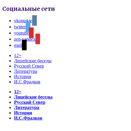
Социальные сети
vkontakte
twitter
youtube
zen-yandex
mail
12+
Лицейские беседы
Русский Север
Литература
История
И.С.Фрадков
12+
Лицейские беседы
Русский Север
Литература
История
И.С.Фрадков