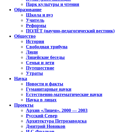
Парк культуры и чтения
Образование
Школа и вуз
Учитель
Реформы
ПОЛЁТ (научно-педагогический вестник)
Общество
История
Свободная трибуна
Люди
Лицейские беседы
Семья и дети
Путешествие
Утраты
Наука
Новости и факты
Гуманитарные науки
Естественно-математические науки
Наука в лицах
Проекты
Архив «Лицея». 2000 — 2003
Русский Север
Архитектура Петрозаводска
Дмитрий Новиков
И.С.Фрадков