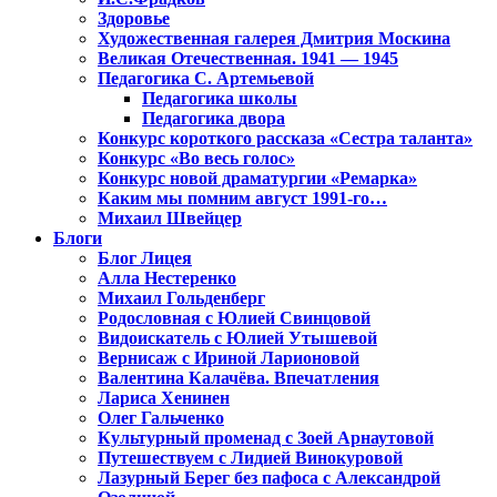
Здоровье
Художественная галерея Дмитрия Москина
Великая Отечественная. 1941 — 1945
Педагогика С. Артемьевой
Педагогика школы
Педагогика двора
Конкурс короткого рассказа «Сестра таланта»
Конкурс «Во весь голос»
Конкурс новой драматургии «Ремарка»
Каким мы помним август 1991-го…
Михаил Швейцер
Блоги
Блог Лицея
Алла Нестеренко
Михаил Гольденберг
Родословная с Юлией Свинцовой
Видоискатель с Юлией Утышевой
Вернисаж с Ириной Ларионовой
Валентина Калачёва. Впечатления
Лариса Хенинен
Олег Гальченко
Культурный променад с Зоей Арнаутовой
Путешествуем с Лидией Винокуровой
Лазурный Берег без пафоса с Александрой