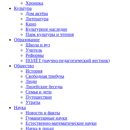
Хроника
Культура
Дом актёра
Литература
Кино
Культурное наследие
Парк культуры и чтения
Образование
Школа и вуз
Учитель
Реформы
ПОЛЁТ (научно-педагогический вестник)
Общество
История
Свободная трибуна
Люди
Лицейские беседы
Семья и дети
Путешествие
Утраты
Наука
Новости и факты
Гуманитарные науки
Естественно-математические науки
Наука в лицах