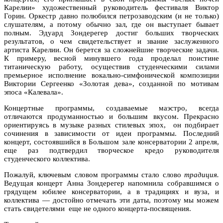
Карелии» художественный руководитель фестиваля Виктор
Горин. Оркестр давно полюбился петрозаводским (и не только)
слушателям, а потому обычно зал, где он выступает бывает
полным. Эдуард Зондерегер достиг больших творческих
результатов, о чем свидетельствует и звание заслуженного
артиста Карелии. Он берется за сложнейшие творческие задачи.
К примеру, весной минувшего года проделал поистине
титаническую работу, осуществив студенческими силами
премьерное исполнение вокально-симфонической композиции
Виктории Сергеенко «Золотая дева», созданной по мотивам
эпоса «Калевала».
Концертные программы, создаваемые маэстро, всегда
отличаются продуманностью и большим вкусом. Прекрасно
ориентируясь в музыке разных стилевых эпох,
он подбирает
сочинения в зависимости от идеи программы. Последний
концерт, состоявшийся в Большом зале консерватории 2 апреля,
еще раз подтвердил творческое кредо руководителя
студенческого коллектива.
Пожалуй, ключевым словом программы стало слово
традиция.
Ведущая концерт Анна Зондерегер напомнила собравшимся о
грядущем юбилее консерватории, а в традициях и вуза, и
коллектива — достойно отмечать эти даты, поэтому мы можем
стать свидетелями
еще не одного концерта-посвящения.