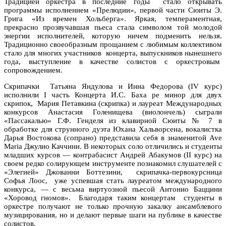
Традицией оркестра в последние годы
стало открывать
программы исполнением «Прелюдии», первой части Сюиты Э.
Грига «Из времен Хольберга». Яркая, темпераментная,
прекрасно прозвучавшая пьеса стала символом той молодой
энергии исполнителей, которую ничем подменить нельзя.
Традиционно своеобразным прощанием с любимым коллективом
стало для многих участников
концерта, выпускников нынешнего
года, выступление в качестве солистов с оркестровым
сопровождением.
Скрипачки
Татьяна Яндулова и Инна Федорова (
IV
курс)
исполнили
I
часть Концерта И.С. Баха ре минор для двух
скрипок,
Мария Петавкина (скрипка) и лауреат Международных
конкурсов Анастасия Голенищева (виолончель) сыграли
«Пассакалью» Г.Ф. Генделя из клавирной Сюиты № 7 в
обработке для струнного дуэта Юхана Хальворсена, вокалистка
Дарья Востокова (сопрано) представила себя в знаменитой
Ave
Maria
Джулио Каччини. В некоторых соло отличились и студенты
младших курсов — контрабасист Андрей Абакумов (
II
курс) на
своем редко солирующем инструменте познакомил слушателей с
«Элегией» Джованни Боттезини,
скрипачка-первокурсница
Софья Лоос,
уже успевшая стать лауреатом международного
конкурса, — с весьма виртуозной пьесой Антонио Баццини
«Хоровод гномов».
Благодаря таким концертам
студенты в
оркестре получают не только прочную закалку ансамблевого
музицирования, но и делают первые шаги на публике в качестве
солистов.