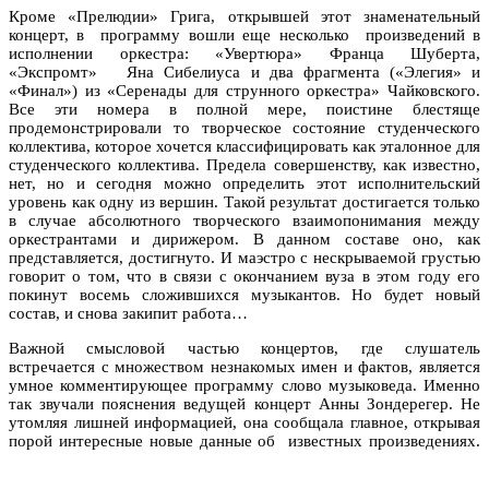
Кроме «Прелюдии» Грига, открывшей этот знаменательный
концерт, в
программу вошли еще несколько
произведений в
исполнении оркестра: «Увертюра» Франца Шуберта,
«Экспромт»
Яна Сибелиуса и два фрагмента («Элегия» и
«Финал») из «Серенады для струнного оркестра» Чайковского.
Все эти номера в полной мере, поистине блестяще
продемонстрировали то творческое состояние студенческого
коллектива, которое хочется классифицировать как эталонное для
студенческого коллектива. Предела совершенству, как известно,
нет, но и сегодня можно определить этот исполнительский
уровень как одну из вершин. Такой результат достигается только
в случае абсолютного творческого взаимопонимания между
оркестрантами и дирижером. В данном составе оно, как
представляется, достигнуто. И маэстро с нескрываемой грустью
говорит о том, что в связи с окончанием вуза в этом году его
покинут восемь сложившихся музыкантов. Но будет новый
состав, и снова закипит работа…
Важной смысловой частью концертов, где слушатель
встречается с множеством незнакомых имен и фактов, является
умное комментирующее программу слово музыковеда. Именно
так звучали пояснения ведущей концерт Анны Зондерегер. Не
утомляя лишней информацией, она сообщала главное, открывая
порой интересные новые данные об
известных произведениях.