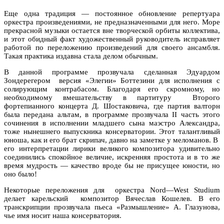
Еще одна традиция — постоянное обновление репертуара
оркестра произведениями, не предназначенными для него. Море
прекрасной музыки остается вне творческой орбиты коллектива,
и этот обидный факт художественный руководитель исправляет
работой по переложению произведений для своего ансамбля.
Такая практика издавна стала делом обычным.
В данной программе прозвучала сделанная Эдуардом
Зондерегером
версия «Элегии» Боттезини для исполнения с
солирующим контрабасом. Благодаря его скромному, но
необходимому вмешательству в партитуру
Второго
фортепианного концерта Д. Шостаковича, где партия валторн
была передана альтам, в программе прозвучала
II
часть этого
сочинения в исполнении младшего сына маэстро Александра,
тоже нынешнего выпускника консерватории. Этот талантливый
юноша, как и его брат скрипач, давно на заметке у меломанов. В
его интерпретации лирики великого композитора удивительно
соединились спокойное величие, искренняя простота и в то же
время мудрость — качество вроде бы не присущее юности, но
оно было!
Некоторые переложения для
оркестра
Nord
—
West
Studium
делает карельский
композитор Вячеслав Кошелев. В его
транскрипции прозвучала пьеса «Размышление» А. Глазунова,
чье имя носит наша консерватория.