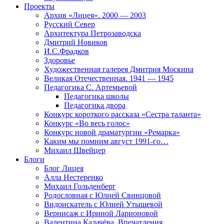
Проекты
Архив «Лицея». 2000 — 2003
Русский Север
Архитектура Петрозаводска
Дмитрий Новиков
И.С.Фрадков
Здоровье
Художественная галерея Дмитрия Москина
Великая Отечественная. 1941 — 1945
Педагогика С. Артемьевой
Педагогика школы
Педагогика двора
Конкурс короткого рассказа «Сестра таланта»
Конкурс «Во весь голос»
Конкурс новой драматургии «Ремарка»
Каким мы помним август 1991-го…
Михаил Швейцер
Блоги
Блог Лицея
Алла Нестеренко
Михаил Гольденберг
Родословная с Юлией Свинцовой
Видоискатель с Юлией Утышевой
Вернисаж с Ириной Ларионовой
Валентина Калачёва. Впечатления