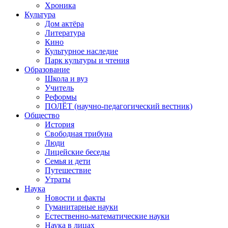
Хроника
Культура
Дом актёра
Литература
Кино
Культурное наследие
Парк культуры и чтения
Образование
Школа и вуз
Учитель
Реформы
ПОЛЁТ (научно-педагогический вестник)
Общество
История
Свободная трибуна
Люди
Лицейские беседы
Семья и дети
Путешествие
Утраты
Наука
Новости и факты
Гуманитарные науки
Естественно-математические науки
Наука в лицах