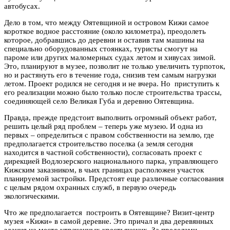
автобусах.
Дело в том, что между Оятевщиной и островом Кижи самое
короткое водное расстояние (около километра), преодолеть
которое, добравшись до деревни и оставив там машины на
специально оборудованных стоянках, туристы смогут на
пароме или других маломерных судах летом и хивусах зимой.
Это, планируют в музее, позволит не только увеличить турпоток,
но и растянуть его в течение года, снизив тем самым нагрузки
летом. Проект родился не сегодня и не вчера. Но приступить к
его реализации можно было только после строительства трассы,
соединяющей село Великая Губа и деревню Оятевщина.
Правда, прежде предстоит выполнить огромный объект работ,
решить целый ряд проблем – теперь уже музею. И одна из
первых – определиться с правом собственности на землю, где
предполагается строительство поселка (а земля сегодня
находится в частной собственности), согласовать проект с
дирекцией Водлозерского национального парка, управляющего
Кижским заказником, в чьих границах расположен участок
планируемой застройки. Предстоят еще различные согласования
с целым рядом охранных служб, в первую очередь
экологическими.
Что же предполагается построить в Оятевщине? Визит-центр
музея «Кижи» в самой деревне. Это причал и два деревянных
здания на месте утраченных крестьянских. За пределами