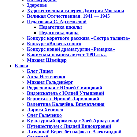
Здоровье
Художественная галерея Дмитрия Москина
Великая Отечественная. 1941 — 1945
Педагогика С. Артемьевой
Педагогика школы
Педагогика двора
Конкурс короткого рассказа «Сестра таланта»
Конкурс «Во весь голос»
Конкурс новой драматургии «Ремарка»
Каким мы помним август 1991-го…
Михаил Швейцер
Блоги
Блог Лицея
Алла Нестеренко
Михаил Гольденберг
Родословная с Юлией Свинцовой
Видоискатель с Юлией Утышевой
Вернисаж с Ириной Ларионовой
Валентина Калачёва. Впечатления
Лариса Хенинен
Олег Гальченко
Культурный променад с Зоей Арнаутовой
Путешествуем с Лидией Винокуровой
Лазурный Берег без пафоса с Александрой