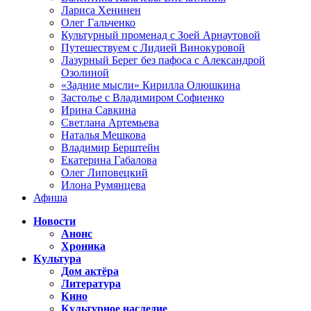
Лариса Хенинен
Олег Гальченко
Культурный променад с Зоей Арнаутовой
Путешествуем с Лидией Винокуровой
Лазурный Берег без пафоса с Александрой
Озолиной
«Задние мысли» Кирилла Олюшкина
Застолье с Владимиром Софиенко
Ирина Савкина
Светлана Артемьева
Наталья Мешкова
Владимир Берштейн
Екатерина Габалова
Олег Липовецкий
Илона Румянцева
Афиша
Новости
Анонс
Хроника
Культура
Дом актёра
Литература
Кино
Культурное наследие