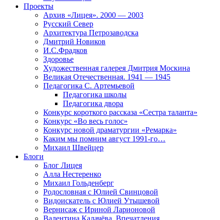
Проекты
Архив «Лицея». 2000 — 2003
Русский Север
Архитектура Петрозаводска
Дмитрий Новиков
И.С.Фрадков
Здоровье
Художественная галерея Дмитрия Москина
Великая Отечественная. 1941 — 1945
Педагогика С. Артемьевой
Педагогика школы
Педагогика двора
Конкурс короткого рассказа «Сестра таланта»
Конкурс «Во весь голос»
Конкурс новой драматургии «Ремарка»
Каким мы помним август 1991-го…
Михаил Швейцер
Блоги
Блог Лицея
Алла Нестеренко
Михаил Гольденберг
Родословная с Юлией Свинцовой
Видоискатель с Юлией Утышевой
Вернисаж с Ириной Ларионовой
Валентина Калачёва. Впечатления