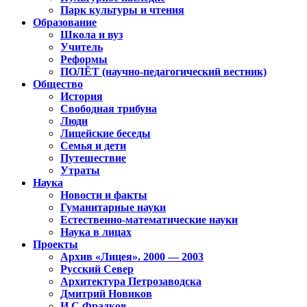
Парк культуры и чтения
Образование
Школа и вуз
Учитель
Реформы
ПОЛЁТ (научно-педагогический вестник)
Общество
История
Свободная трибуна
Люди
Лицейские беседы
Семья и дети
Путешествие
Утраты
Наука
Новости и факты
Гуманитарные науки
Естественно-математические науки
Наука в лицах
Проекты
Архив «Лицея». 2000 — 2003
Русский Север
Архитектура Петрозаводска
Дмитрий Новиков
И.С.Фрадков