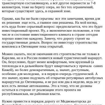
транспортную составляющую, а всё другое перенести за 7-8
километров, тоже на берегу озера, но без тех ограничений,
которые существуют здесь, в охранной зоне.
Однако, как бы ни были серьезны все эти замечания, время для
их решения еще есть, а главное они решаемы. На мой взгляд,
есть куда более серьезный вопрос: предполагается, что это будет
инвестиционный проект. Ну, а экономическое положение, в том
числе и состояние инвестиционного климата в стране сегодня
хорошо известно каждому. Замечу, что дорогу строят на
государственные деньги. Вопрос по инвестору строительства
комплекса в Оятевщине пока открытый.
Можно сказать, после окончания его строительства не только в
Карелии, но и в России появится новый туристический маршрут.
Он, безусловно, будет менее комфортным, чем круизный (а
теплоходы и в дальнейшем будут швартоваться у причала самих
Кижей), но более демократичным, а, значит, доступным,
особенно для молодежи, и в первую очередь студенческой. А
это значит, нужно подумать об открытии регулярных автобусных
маршрутов до Оятевщины, и не раз или два в неделю, ведь не у
всех есть личные автомашины. Это к тому, что не должны
остаться в стороне от реализации этого проекта ни
республиканская, ни районная власти.
Нужно привести в порядок дорогу от Медвежьегорска до