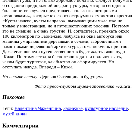
Великой Губы, и не только дорожное полотно. Следует подумать
о создании придорожной инфраструктуры, которая сегодня в
большинстве случаев представлена только «санитарными
остановками», которые кто-то из остроумных туристов окрестил
«Кусты налево, кусты направо», вызывающими ужас уже не
только у иностранцев, но и путешествующих россиян. Поэтому
это не смешно, а очень грустно. И, согласитесь, проехать около
100 километров по Заонежью, любуясь из окна автобуса или
машины умирающими деревнями и селами, заброшенными
памятниками деревянной архитектуры, тоже не очень приятно.
Даже если впереди путешественников будет ждать такое чудо –
Кижи. Поэтому сегодня бесполезно гадать и подсчитывать,
каким будет турпоток, как быстро он сформируется. Но
отступать некуда. Впереди – Кижи.
На снимке вверху
: Деревня Оятевщина в будущем.
Фото пресс-службы музея-заповедника «Кижи»
Похожее
Теги:
Валентина Чаженгина
,
Заонежье
,
культурное наследие
,
музей кижи
Комментарии