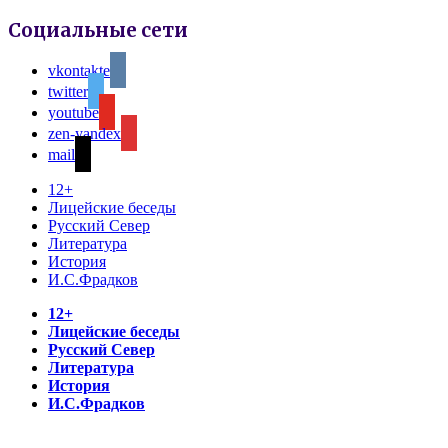
Социальные сети
vkontakte
twitter
youtube
zen-yandex
mail
12+
Лицейские беседы
Русский Север
Литература
История
И.С.Фрадков
12+
Лицейские беседы
Русский Север
Литература
История
И.С.Фрадков