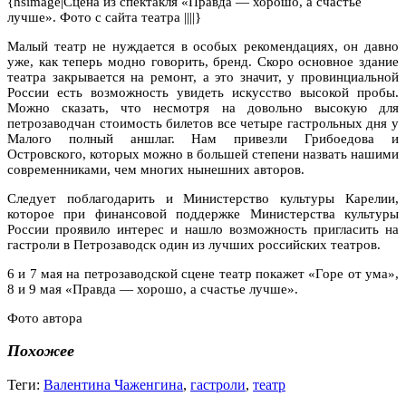
{hsimage|Сцена из спектакля «Правда — хорошо, а счастье
лучше». Фото с сайта театра ||||}
Малый театр не нуждается в особых рекомендациях, он давно
уже, как теперь модно говорить, бренд. Скоро основное здание
театра закрывается на ремонт, а это значит, у провинциальной
России есть возможность увидеть искусство высокой пробы.
Можно сказать, что несмотря на довольно высокую для
петрозаводчан стоимость билетов все четыре гастрольных дня у
Малого полный аншлаг. Нам привезли Грибоедова и
Островского, которых можно в большей степени назвать нашими
современниками, чем многих нынешних авторов.
Следует поблагодарить и Министерство культуры Карелии,
которое при финансовой поддержке Министерства культуры
России проявило интерес и нашло возможность пригласить на
гастроли в Петрозаводск один из лучших российских театров.
6 и 7 мая на петрозаводской сцене театр покажет «Горе от ума»,
8 и 9 мая «Правда — хорошо, а счастье лучше».
Фото автора
Похожее
Теги:
Валентина Чаженгина
,
гастроли
,
театр