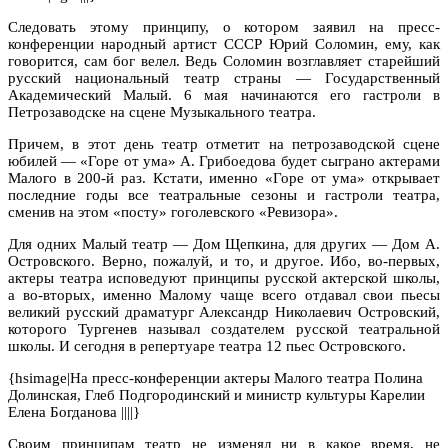
Следовать этому принципу, о котором заявил на пресс-
конференции народный артист СССР Юрий Соломин, ему, как
говорится, сам бог велел. Ведь Соломин возглавляет старейший
русский национальный театр страны — Государственный
Академический Малый. 6 мая начинаются его гастроли в
Петрозаводске на сцене Музыкального театра.
Причем, в этот день театр отметит на петрозаводской сцене
юбилей — «Горе от ума» А. Грибоедова будет сыграно актерами
Малого в 200-й раз. Кстати, именно «Горе от ума» открывает
последние годы все театральные сезоны и гастроли театра,
сменив на этом «посту» гоголевского «Ревизора».
Для одних Малый театр — Дом Щепкина, для других — Дом А.
Островского. Верно, пожалуй, и то, и другое. Ибо, во-первых,
актеры театра исповедуют принципы русской актерской школы,
а во-вторых, именно Малому чаще всего отдавал свои пьесы
великий русский драматург Александр Николаевич Островский,
которого Тургенев называл создателем русской театральной
школы. И сегодня в репертуаре театра 12 пьес Островского.
{hsimage|На пресс-конференции актеры Малого театра Полина
Долинская, Глеб Подгородинский и министр культуры Карелии
Елена Богданова ||||}
Своим принципам театр не изменял ни в какое время, не