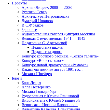
Проекты
Архив «Лицея». 2000 — 2003
Русский Север
Архитектура Петрозаводска
Дмитрий Новиков
И.С.Фрадков
Здоровье
Художественная галерея Дмитрия Москина
Великая Отечественная. 1941 — 1945
Педагогика С. Артемьевой
Педагогика школы
Педагогика двора
Конкурс короткого рассказа «Сестра таланта»
Конкурс «Во весь голос»
Конкурс новой драматургии «Ремарка»
Каким мы помним август 1991-го…
Михаил Швейцер
Блоги
Блог Лицея
Алла Нестеренко
Михаил Гольденберг
Родословная с Юлией Свинцовой
Видоискатель с Юлией Утышевой
Вернисаж с Ириной Ларионовой
Валентина Калачёва. Впечатления