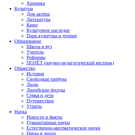
Хроника
Культура
Дом актёра
Литература
Кино
Культурное наследие
Парк культуры и чтения
Образование
Школа и вуз
Учитель
Реформы
ПОЛЁТ (научно-педагогический вестник)
Общество
История
Свободная трибуна
Люди
Лицейские беседы
Семья и дети
Путешествие
Утраты
Наука
Новости и факты
Гуманитарные науки
Естественно-математические науки
Наука в лицах