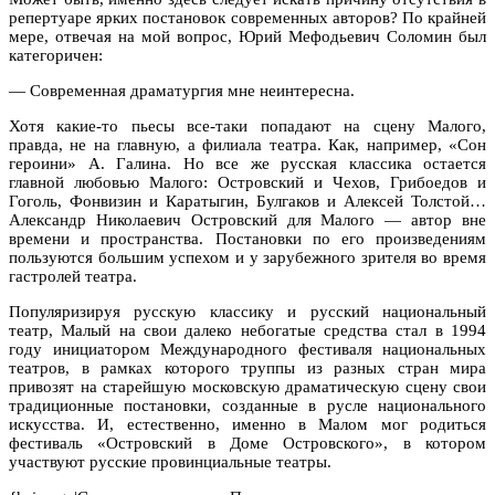
репертуаре ярких постановок современных авторов? По крайней
мере, отвечая на мой вопрос, Юрий Мефодьевич Соломин был
категоричен:
— Современная драматургия мне неинтересна.
Хотя какие-то пьесы все-таки попадают на сцену Малого,
правда, не на главную, а филиала театра. Как, например, «Сон
героини» А. Галина. Но все же русская классика остается
главной любовью Малого: Островский и Чехов, Грибоедов и
Гоголь, Фонвизин и Каратыгин, Булгаков и Алексей Толстой…
Александр Николаевич Островский для Малого — автор вне
времени и пространства. Постановки по его произведениям
пользуются большим успехом и у зарубежного зрителя во время
гастролей театра.
Популяризируя русскую классику и русский национальный
театр, Малый на свои далеко небогатые средства стал в 1994
году инициатором Международного фестиваля национальных
театров, в рамках которого труппы из разных стран мира
привозят на старейшую московскую драматическую сцену свои
традиционные постановки, созданные в русле национального
искусства. И, естественно, именно в Малом мог родиться
фестиваль «Островский в Доме Островского», в котором
участвуют русские провинциальные театры.