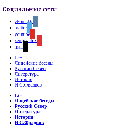
Социальные сети
vkontakte
twitter
youtube
zen-yandex
mail
12+
Лицейские беседы
Русский Север
Литература
История
И.С.Фрадков
12+
Лицейские беседы
Русский Север
Литература
История
И.С.Фрадков