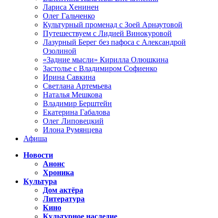
Лариса Хенинен
Олег Гальченко
Культурный променад с Зоей Арнаутовой
Путешествуем с Лидией Винокуровой
Лазурный Берег без пафоса с Александрой
Озолиной
«Задние мысли» Кирилла Олюшкина
Застолье с Владимиром Софиенко
Ирина Савкина
Светлана Артемьева
Наталья Мешкова
Владимир Берштейн
Екатерина Габалова
Олег Липовецкий
Илона Румянцева
Афиша
Новости
Анонс
Хроника
Культура
Дом актёра
Литература
Кино
Культурное наследие