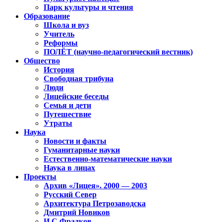
Парк культуры и чтения
Образование
Школа и вуз
Учитель
Реформы
ПОЛЁТ (научно-педагогический вестник)
Общество
История
Свободная трибуна
Люди
Лицейские беседы
Семья и дети
Путешествие
Утраты
Наука
Новости и факты
Гуманитарные науки
Естественно-математические науки
Наука в лицах
Проекты
Архив «Лицея». 2000 — 2003
Русский Север
Архитектура Петрозаводска
Дмитрий Новиков
И.С.Фрадков