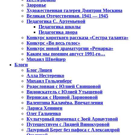
Здоровье
Художественная галерея Дмитрия Москина
Великая Отечественная. 1941 — 1945
Педагогика С. Артемьевой
Педагогика школы
Педагогика двора
Конкурс короткого рассказа «Сестра таланта»
Конкурс «Во весь голос»
Конкурс новой драматургии «Ремарка»
Каким мы помним август 1991-го…
Михаил Швейцер
Блоги
Блог Лицея
Алла Нестеренко
Михаил Гольденберг
Родословная с Юлией Свинцовой
Видоискатель с Юлией Утышевой
Вернисаж с Ириной Ларионовой
Валентина Калачёва. Впечатления
Лариса Хенинен
Олег Гальченко
Культурный променад с Зоей Арнаутовой
Путешествуем с Лидией Винокуровой
Лазурный Берег без пафоса с Александрой