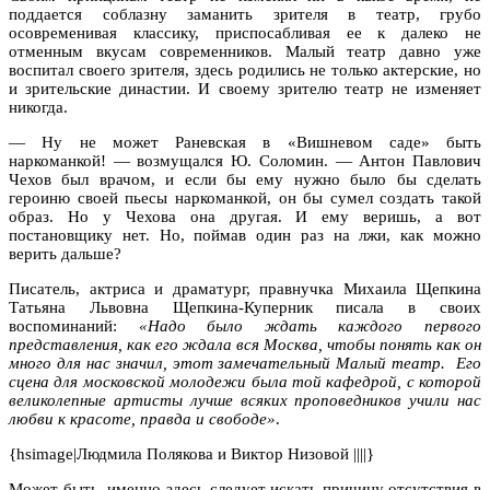
поддается соблазну заманить зрителя в театр, грубо
осовременивая классику, приспосабливая ее к далеко не
отменным вкусам современников. Малый театр давно уже
воспитал своего зрителя, здесь родились не только актерские, но
и зрительские династии. И своему зрителю театр не изменяет
никогда.
— Ну не может Раневская в «Вишневом саде» быть
наркоманкой! — возмущался Ю. Соломин. — Антон Павлович
Чехов был врачом, и если бы ему нужно было бы сделать
героиню своей пьесы наркоманкой, он бы сумел создать такой
образ. Но у Чехова она другая. И ему веришь, а вот
постановщику нет. Но, поймав один раз на лжи, как можно
верить дальше?
Писатель, актриса и драматург, правнучка Михаила Щепкина
Татьяна Львовна Щепкина-Куперник писала в своих
воспоминаний:
«Надо было ждать каждого первого
представления, как его ждала вся Москва, чтобы понять как он
много для нас значил, этот замечательный Малый театр. Его
сцена для московской молодежи была той кафедрой, с которой
великолепные артисты лучше всяких проповедников учили нас
любви к красоте, правда и свободе»
.
{hsimage|Людмила Полякова и Виктор Низовой ||||}
Может быть, именно здесь следует искать причину отсутствия в