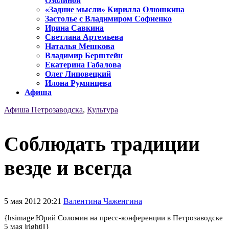
Озолиной
«Задние мысли» Кирилла Олюшкина
Застолье с Владимиром Софиенко
Ирина Савкина
Светлана Артемьева
Наталья Мешкова
Владимир Берштейн
Екатерина Габалова
Олег Липовецкий
Илона Румянцева
Афиша
Афиша Петрозаводска
,
Культура
Соблюдать традиции
везде и всегда
5 мая 2012 20:21
Валентина Чаженгина
{hsimage|Юрий Соломин на пресс-конференции в Петрозаводске
5 мая |right|||}