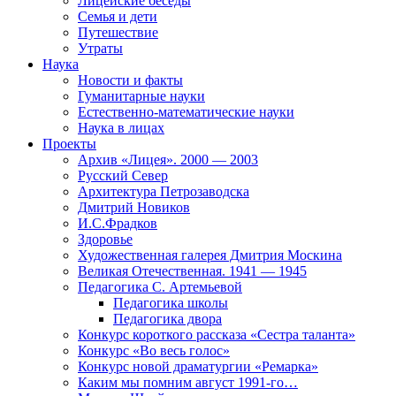
Лицейские беседы
Семья и дети
Путешествие
Утраты
Наука
Новости и факты
Гуманитарные науки
Естественно-математические науки
Наука в лицах
Проекты
Архив «Лицея». 2000 — 2003
Русский Север
Архитектура Петрозаводска
Дмитрий Новиков
И.С.Фрадков
Здоровье
Художественная галерея Дмитрия Москина
Великая Отечественная. 1941 — 1945
Педагогика С. Артемьевой
Педагогика школы
Педагогика двора
Конкурс короткого рассказа «Сестра таланта»
Конкурс «Во весь голос»
Конкурс новой драматургии «Ремарка»
Каким мы помним август 1991-го…