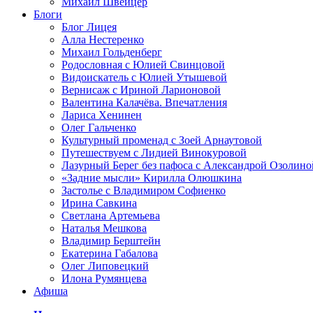
Михаил Швейцер
Блоги
Блог Лицея
Алла Нестеренко
Михаил Гольденберг
Родословная с Юлией Свинцовой
Видоискатель с Юлией Утышевой
Вернисаж с Ириной Ларионовой
Валентина Калачёва. Впечатления
Лариса Хенинен
Олег Гальченко
Культурный променад с Зоей Арнаутовой
Путешествуем с Лидией Винокуровой
Лазурный Берег без пафоса с Александрой Озолино
«Задние мысли» Кирилла Олюшкина
Застолье с Владимиром Софиенко
Ирина Савкина
Светлана Артемьева
Наталья Мешкова
Владимир Берштейн
Екатерина Габалова
Олег Липовецкий
Илона Румянцева
Афиша