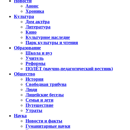
Новости
Анонс
Хроника
Культура
Дом актёра
Литература
Кино
Культурное наследие
Парк культуры и чтения
Образование
Школа и вуз
Учитель
Реформы
ПОЛЁТ (научно-педагогический вестник)
Общество
История
Свободная трибуна
Люди
Лицейские беседы
Семья и дети
Путешествие
Утраты
Наука
Новости и факты
Гуманитарные науки