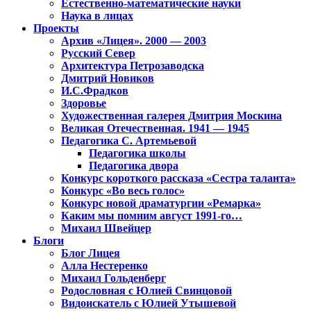
Естественно-математические науки
Наука в лицах
Проекты
Архив «Лицея». 2000 — 2003
Русский Север
Архитектура Петрозаводска
Дмитрий Новиков
И.С.Фрадков
Здоровье
Художественная галерея Дмитрия Москина
Великая Отечественная. 1941 — 1945
Педагогика С. Артемьевой
Педагогика школы
Педагогика двора
Конкурс короткого рассказа «Сестра таланта»
Конкурс «Во весь голос»
Конкурс новой драматургии «Ремарка»
Каким мы помним август 1991-го…
Михаил Швейцер
Блоги
Блог Лицея
Алла Нестеренко
Михаил Гольденберг
Родословная с Юлией Свинцовой
Видоискатель с Юлией Утышевой