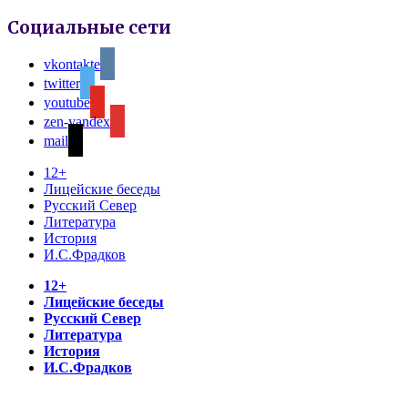
Социальные сети
vkontakte
twitter
youtube
zen-yandex
mail
12+
Лицейские беседы
Русский Север
Литература
История
И.С.Фрадков
12+
Лицейские беседы
Русский Север
Литература
История
И.С.Фрадков