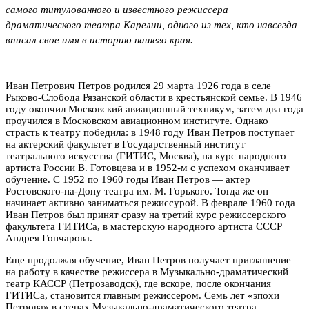
самого титулованного и известного режиссера
драматического театра Карелии, одного из тех, кто навсегда
вписал свое имя в историю нашего края.
Иван Петрович Петров родился 29 марта 1926 года в селе
Рыково-Слобода Рязанской области в крестьянской семье. В 1946
году окончил Московский авиационный техникум, затем два года
проучился в Московском авиационном институте. Однако
страсть к театру победила: в 1948 году Иван Петров поступает
на актерский факультет в Государственный институт
театрального искусства (ГИТИС, Москва), на курс народного
артиста России В. Готовцева и в 1952-м с успехом оканчивает
обучение. С 1952 по 1960 годы Иван Петров — актер
Ростовского-на-Дону театра им. М. Горького. Тогда же он
начинает активно заниматься режиссурой. В феврале 1960 года
Иван Петров был принят сразу на третий курс режиссерского
факультета ГИТИСа, в мастерскую народного артиста СССР
Андрея Гончарова.
Еще продолжая обучение, Иван Петров получает приглашение
на работу в качестве режиссера в Музыкально-драматический
театр КАССР (Петрозаводск), где вскоре, после окончания
ГИТИСа, становится главным режиссером. Семь лет «эпохи
Петрова» в стенах Музыкально-драматического театра —