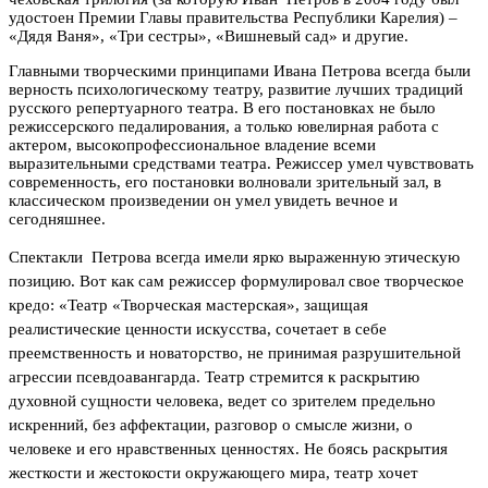
удостоен Премии Главы правительства Республики Карелия) –
«Дядя Ваня», «Три сестры», «Вишневый сад» и другие.
Главными творческими принципами Ивана Петрова всегда были
верность психологическому театру, развитие лучших традиций
русского репертуарного театра. В его постановках не было
режиссерского педалирования, а только ювелирная работа с
актером, высокопрофессиональное владение всеми
выразительными средствами театра. Режиссер умел чувствовать
современность, его постановки волновали зрительный зал, в
классическом произведении он умел увидеть вечное и
сегодняшнее.
Спектакли Петрова всегда имели ярко выраженную этическую
позицию. Вот как сам режиссер формулировал свое творческое
кредо: «Театр «Творческая мастерская», защищая
реалистические ценности искусства, сочетает в себе
преемственность и новаторство, не принимая разрушительной
агрессии псевдоавангарда. Театр стремится к раскрытию
духовной сущности человека, ведет со зрителем предельно
искренний, без аффектации, разговор о смысле жизни, о
человеке и его нравственных ценностях. Не боясь раскрытия
жесткости и жестокости окружающего мира, театр хочет