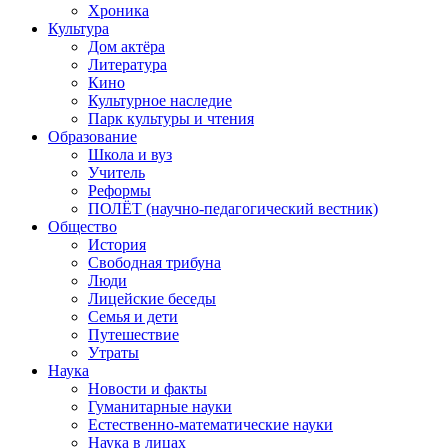
Хроника
Культура
Дом актёра
Литература
Кино
Культурное наследие
Парк культуры и чтения
Образование
Школа и вуз
Учитель
Реформы
ПОЛЁТ (научно-педагогический вестник)
Общество
История
Свободная трибуна
Люди
Лицейские беседы
Семья и дети
Путешествие
Утраты
Наука
Новости и факты
Гуманитарные науки
Естественно-математические науки
Наука в лицах