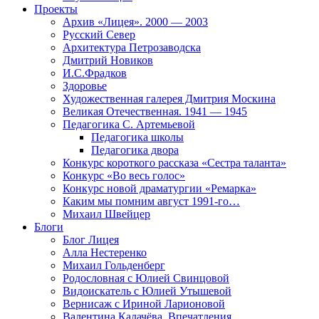
Проекты
Архив «Лицея». 2000 — 2003
Русский Север
Архитектура Петрозаводска
Дмитрий Новиков
И.С.Фрадков
Здоровье
Художественная галерея Дмитрия Москина
Великая Отечественная. 1941 — 1945
Педагогика С. Артемьевой
Педагогика школы
Педагогика двора
Конкурс короткого рассказа «Сестра таланта»
Конкурс «Во весь голос»
Конкурс новой драматургии «Ремарка»
Каким мы помним август 1991-го…
Михаил Швейцер
Блоги
Блог Лицея
Алла Нестеренко
Михаил Гольденберг
Родословная с Юлией Свинцовой
Видоискатель с Юлией Утышевой
Вернисаж с Ириной Ларионовой
Валентина Калачёва. Впечатления