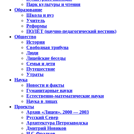
Парк культуры и чтения
Образование
Школа и вуз
Учитель
Реформы
ПОЛЁТ (научно-педагогический вестник)
Общество
История
Свободная трибуна
Люди
Лицейские беседы
Семья и дети
Путешествие
Утраты
Наука
Новости и факты
Гуманитарные науки
Естественно-математические науки
Наука в лицах
Проекты
Архив «Лицея». 2000 — 2003
Русский Север
Архитектура Петрозаводска
Дмитрий Новиков
И.С.Фрадков