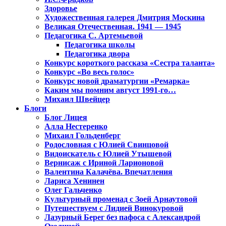
Здоровье
Художественная галерея Дмитрия Москина
Великая Отечественная. 1941 — 1945
Педагогика С. Артемьевой
Педагогика школы
Педагогика двора
Конкурс короткого рассказа «Сестра таланта»
Конкурс «Во весь голос»
Конкурс новой драматургии «Ремарка»
Каким мы помним август 1991-го…
Михаил Швейцер
Блоги
Блог Лицея
Алла Нестеренко
Михаил Гольденберг
Родословная с Юлией Свинцовой
Видоискатель с Юлией Утышевой
Вернисаж с Ириной Ларионовой
Валентина Калачёва. Впечатления
Лариса Хенинен
Олег Гальченко
Культурный променад с Зоей Арнаутовой
Путешествуем с Лидией Винокуровой
Лазурный Берег без пафоса с Александрой