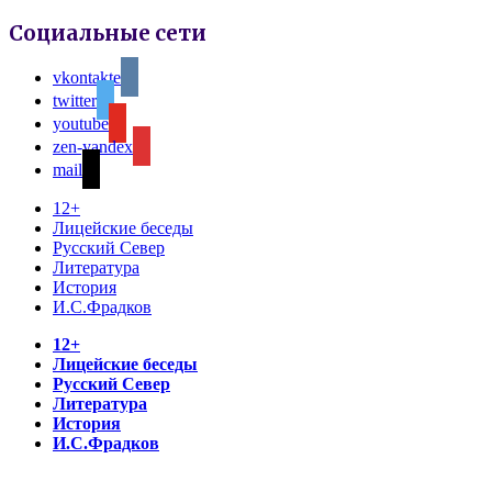
Социальные сети
vkontakte
twitter
youtube
zen-yandex
mail
12+
Лицейские беседы
Русский Север
Литература
История
И.С.Фрадков
12+
Лицейские беседы
Русский Север
Литература
История
И.С.Фрадков