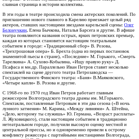
славная страница в истории коллектива.
В эти годы в театре происходила смена актерских поколений. По
приглашению нового главного в Карелию приезжает целый ряд
актеров, ставших настоящими звездами карельской сцены:
Олег
Белонучкин
, Елена Бычкова, Наталья Барсега и другие. В афише
театра появляются названия острых, ярких петровских премьер,
каждая из которых становится настоящим театральным
событием в городе: «Традиционный сбор» В. Розова,
«Трехгрошовая опера» Б. Брехта (одна из первых постановок
знаменитой пьесы в стране), «Последние» М. Горького, «Смерть
Тарелкина» А. Сухово-Кобылина, «Ищу правую руку» Д.
Псафаса и мн.др. Параллельно Иван Петров ставит несколько
спектаклей на сцене другого театра Петрозаводска —
Государственного Финского театра: «Баня» В.Маяковского,
«Четыре капли» В. Розова и другие.
С 1968-го по 1970 год Иван Петров работает главным
режиссером Волгоградского театра драмы им. М.Горького.
Спектакли, поставленные Петровым в эти два сезона («В ночь
лунного затмения» М. Карима, «Между ливнями» А. Штейна,
«Дело, которому ты служишь» Ю. Германа, «Возраст расплаты»
Л. Жуховицкого), стали настоящим событием в традиционно
нетеатральном городе, получили высокую оценку местной и
центральной прессы, но и одновременно привели к острому
конфликту режиссера с партийными инстанциями Волгограда,