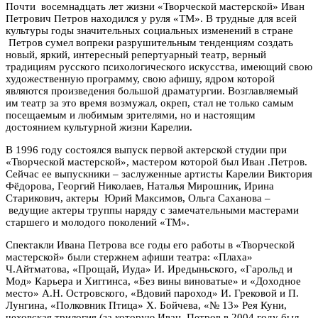
Почти восемнадцать лет жизни «Творческой мастерской» Иван
Петрович Петров находился у руля «ТМ». В трудные для всей
культуры годы значительных социальных изменений в стране
Петров сумел вопреки разрушительным тенденциям создать
новый, яркий, интересный репертуарный театр, верный
традициям русского психологического искусства, имеющий свою
художественную программу, свою афишу, ядром которой
являются произведения большой драматургии. Возглавляемый
им театр за это время возмужал, окреп, стал не только самым
посещаемым и любимым зрителями, но и настоящим
достоянием культурной жизни Карелии.
В 1996 году состоялся выпуск первой актерской студии при
«Творческой мастерской», мастером которой был Иван .Петров.
Сейчас ее выпускники – заслуженные артисты Карелии Виктория
Фёдорова, Георгий Николаев, Наталья Мирошник, Ирина
Старикович, актеры Юрий Максимов, Ольга Саханова –
ведущие актеры труппы наряду с замечательными мастерами
старшего и молодого поколений «ТМ».
Спектакли Ивана Петрова все годы его работы в «Творческой
мастерской» были стержнем афиши театра: «Плаха»
Ч.Айтматова, «Прощай, Иуда» И. Иредыньского, «Гарольд и
Мод» Карьера и Хиггинса, «Без вины виноватые» и «Доходное
место» А.Н. Островского, «Вдовий пароход» И. Грековой и П.
Лунгина, «Полковник Птица» Х. Бойчева, «№ 13» Рея Куни,
чеховская трилогия (за которую Иван Петров в 2004 году был