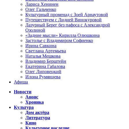
Лариса Хенинен
Олег Гальченко
Культурный променад с Зоей Арнаутовой
Путешествуем с Лидией Винокуровой
Лазурный Берег без пафоса с Александрой
Озолиной
«Задние мысли» Кирилла Олюшкина
Застолье с Владимиром Софиенко
Ирина Савкина
Светлана Артемьева
Наталья Мешкова
Владимир Берштейн
Екатерина Габалова
Олег Липовецкий
Илона Румянцева
Афиша
Новости
Анонс
Хроника
Культура
Дом актёра
Литература
Кино
Культурное наследие