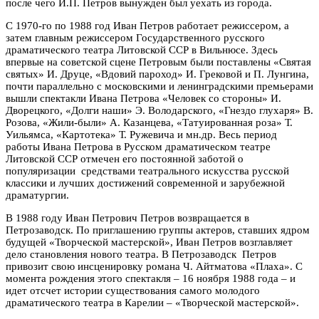
после чего И.П. Петров вынужден был уехать из города.
С 1970-го по 1988 год Иван Петров работает режиссером, а
затем главным режиссером Государственного русского
драматического театра Литовской ССР в Вильнюсе. Здесь
впервые на советской сцене Петровым были поставлены «Святая
святых» И. Друце, «Вдовий пароход» И. Грековой и П. Лунгина,
почти параллельно с московскими и ленинградскими премьерами
вышли спектакли Ивана Петрова «Человек со стороны» И.
Дворецкого, «Долги наши» Э. Володарского, «Гнездо глухаря» В.
Розова, «Жили-были» А. Казанцева, «Татуированная роза» Т.
Уильямса, «Картотека» Т. Ружевича и мн.др. Весь период
работы Ивана Петрова в Русском драматическом театре
Литовской ССР отмечен его постоянной заботой о
популяризации средствами театрального искусства русской
классики и лучших достижений современной и зарубежной
драматургии.
В 1988 году Иван Петрович Петров возвращается в
Петрозаводск. По приглашению группы актеров, ставших ядром
будущей «Творческой мастерской», Иван Петров возглавляет
дело становления нового театра. В Петрозаводск Петров
привозит свою инсценировку романа Ч. Айтматова «Плаха». С
момента рождения этого спектакля – 16 ноября 1988 года – и
идет отсчет истории существования самого молодого
драматического театра в Карелии – «Творческой мастерской».