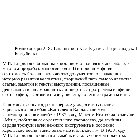
Композиторы Л.Я. Теплицкий и К.Э. Раутио. Петрозаводск, 
Беззубенко
М.И. Гаврилов с большим вниманием относился к ансамблю, в
котором проработал многие годы. В его личном фонде
отложилось большое количество документов, отражающих
историю развития коллектива, творческий путь самого артиста:
статьи, заметки и тексты выступлений, посвященные
деятельности ансамбля, ноты, концертные программы и афиши,
фотографии, вырезки из газет, письма, почетные грамоты и пр.
Вспоминая день, когда он впервые увидел выступление
карельского ансамбля «Кантеле» в Кандалакшском
железнодорожном клубе в 1937 году, Максим Иванович отмечал:
«Меня, любителя самодеятельного творчества, до глубины
сердца тронули звуки нежного инструмента и особенно
карельские песни, такие знакомые и близкие…». В 1938 году
М.И. Гаврилов пришёл в ансамбль и стал учеником оркестра.