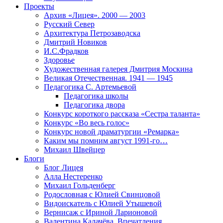
Проекты
Архив «Лицея». 2000 — 2003
Русский Север
Архитектура Петрозаводска
Дмитрий Новиков
И.С.Фрадков
Здоровье
Художественная галерея Дмитрия Москина
Великая Отечественная. 1941 — 1945
Педагогика С. Артемьевой
Педагогика школы
Педагогика двора
Конкурс короткого рассказа «Сестра таланта»
Конкурс «Во весь голос»
Конкурс новой драматургии «Ремарка»
Каким мы помним август 1991-го…
Михаил Швейцер
Блоги
Блог Лицея
Алла Нестеренко
Михаил Гольденберг
Родословная с Юлией Свинцовой
Видоискатель с Юлией Утышевой
Вернисаж с Ириной Ларионовой
Валентина Калачёва. Впечатления