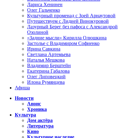
Лариса Хенинен
Олег Гальченко
Культурный променад с Зоей Арнаутовой
Путешествуем с Лидией Винокуровой
Лазурный Берег без пафоса с Александрой
Озолиной
«Задние мысли» Кирилла Олюшкина
Застолье с Владимиром Софиенко
Ирина Савкина
Светлана Артемьева
Наталья Мешкова
Владимир Берштейн
Екатерина Габалова
Олег Липовецкий
Илона Румянцева
Афиша
Новости
Анонс
Хроника
Культура
Дом актёра
Литература
Кино
Культурное наследие