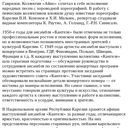
Гаврилов. Коллектив «Айно» сочетал в себе исполнение
народных песен с хороводной хореографией. В работу с
певческим коллективом вложили душу известные хореографы
Карелии В.И. Кононов и Х.И. Мальми., репертуар создавали
видные композиторы К. Раутио, А. Голланд, Г.-Р.Н. Синисало.
1950-е годы для ансамбля «Кантеле» были отмечены не только
профессиональным ростом и поиском новых форм исполнения,
но и возможностью познакомить иностранных зрителей с
культурой Карелии. С 1949 года артисты ансамбля выступали с
концертами в Венгрии, ГДР, Финляндии, Польше, Швеции,
Франции и т.д. К каждому выступлению коллектива «Кантеле»
шла серьезная подготовка — обсуждение руководства и
сотрудников ансамбля по составлению концертных программ
можно встретить на страницах протоколов заседаний
художественного совета «Кантеле». Участники заседаний
обговаривали мельчайшие детали концертного номера — от
костюма до манеры исполнения. Но самое главное, о чем
неустанно говорили деятели культуры и искусства, отношение
каждого артиста к своему выступлению и работе в коллективе,
ответственность и усердие, внимание к зрителю.
В Национальном архиве Республики Карелия хранятся афиши
выступлений ансамбля «Кантеле» за разные годы, отличающиеся
яркостью, красочностью и оригинальностью. На них
представлены персонажи старинных рун, пейзажи карельского