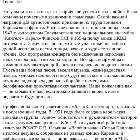
Геншафт.
Энтузиазм коллектива, его творческие успехи в годы войны были
отмечены почетными званиями и грамотами. Самой важной
наградой для артистов было признание их труда воинами
Карельского фронта. В отзыве о концерте, проведенном в мае
1943 г. коллективом Государственного национального ансамбля
«Кантеле» Карело-Финской ССР в 155-м полку войск НКВД
читаем: «… Замечательно то, что все участники ансамбля с
душой исполняли песни, танцы, пляску и художественное
чтение. Вся программа концерта без исключения исполнена
коллективом исключительно хорошо. Все красноармейцы и
командно-начальствующий состав остались очень довольными…
Пусть ваша бодрая песня, веселая музыка, жизнерадостная
пляска, художественное чтение будут являться и в дальнейшем
лучшим подспорьем для нас в борьбе с немецкими-
белофинскими проклятыми оккупантами. Наше пожелание вам
— не забывайте нас, если можно загляните вновь к нам в
недалеком будущем…».
Профессиональное развитие ансамбля «Кантеле» продолжилось
в послевоенные годы. В 1951 году была создана карельская
вокальная группа «Айно», основателем и руководителем которой
стала заслуженная артистка КАССР, заслуженный работник
культуры РСФСР С.П. Оськина. «Вслушивалась Софья Павловна
в голоса девушек, собранных из разных концов Карелии, и
любовалась, когда надо — поправляла…» — вспоминал М.И.