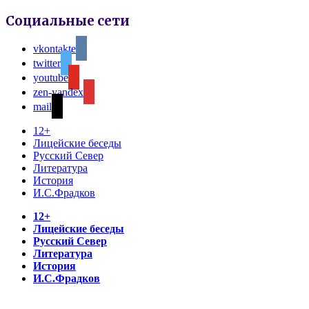
Социальные сети
vkontakte
twitter
youtube
zen-yandex
mail
12+
Лицейские беседы
Русский Север
Литература
История
И.С.Фрадков
12+
Лицейские беседы
Русский Север
Литература
История
И.С.Фрадков