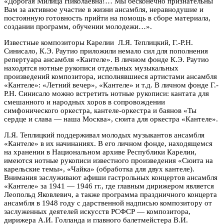
«Дорогая Милица Николаевна!… Мы бесконечно признательны
Вам за активное участие в жизни ансамбля, неравнодушие и
постоянную готовность прийти на помощь в сборе материала,
создании программ, обучении молодежи…».
Известные композиторы Карелии Л.Я. Теплицкий, Г.-Р.Н.
Синисало, К.Э. Раутио приложили немало сил для пополнения
репертуара ансамбля «Кантеле». В личном фонде К.Э. Раутио
находятся нотные рукописи отдельных музыкальных
произведений композитора, исполнявшиеся артистами ансамбля
«Кантеле»: «Летний вечер», «Кантеле» и т.д. В личном фонде Г.-
Р.Н. Синисало можно встретить нотные рукописи: кантата для
смешанного и народных хоров в сопровождении
симфонического оркестра, кантеле-оркестра и баянов «Ты
сердце и слава — наша Москва», сюита для оркестра «Кантеле».
Л.Я. Теплицкий поддерживал молодых музыкантов ансамбля
«Кантеле» в их начинаниях. В его личном фонде, находящемся
на хранении в Национальном архиве Республики Карелии,
имеются нотные рукописи известного произведения «Сюита на
карельские темы», «Чайка» (обработка для двух кантеле).
Внимания заслуживают афиши гастрольных концертов ансамбля
«Кантеле» за 1941 — 1946 гг., где главным дирижером является
Леопольд Яковлевич, а также программа праздничного концерта
ансамбля в 1948 году с дарственной надписью композитору от
заслуженных деятелей искусств РСФСР — композитора,
дирижера А.И. Голланда и главного балетмейстера В.И.