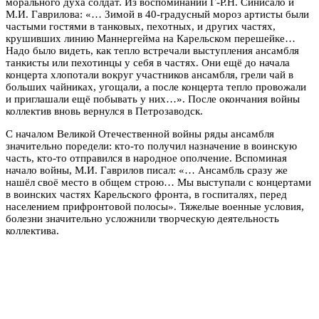
морального духа солдат. Из воспоминаний Г-Р.Н. Синисало и
М.И. Гаврилова: «… Зимой в 40-градусный мороз артисты были
частыми гостями в танковых, пехотных, и других частях,
крушивших линию Маннергейма на Карельском перешейке…
Надо было видеть, как тепло встречали выступления ансамбля
танкисты или пехотинцы у себя в частях. Они ещё до начала
концерта хлопотали вокруг участников ансамбля, грели чай в
больших чайниках, угощали, а после концерта тепло провожали
и приглашали ещё побывать у них…». После окончания войны
коллектив вновь вернулся в Петрозаводск.
С началом Великой Отечественной войны ряды ансамбля
значительно поредели: кто-то получил назначение в воинскую
часть, кто-то отправился в народное ополчение. Вспоминая
начало войны, М.И. Гаврилов писал: «… Ансамбль сразу же
нашёл своё место в общем строю… Мы выступали с концертами
в воинских частях Карельского фронта, в госпиталях, перед
населением прифронтовой полосы». Тяжелые военные условия,
болезни значительно усложнили творческую деятельность
коллектива.