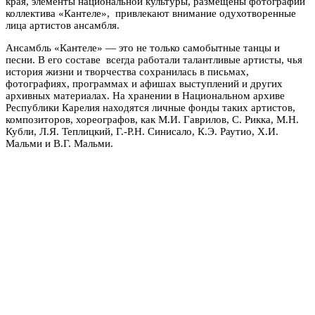
края, элементы национальной культуры, размещены фотографии
коллектива «Кантеле», привлекают внимание одухотворенные
лица артистов ансамбля.
Ансамбль «Кантеле» — это не только самобытные танцы и
песни. В его составе всегда работали талантливые артисты, чья
история жизни и творчества сохранилась в письмах,
фотографиях, программах и афишах выступлений и других
архивных материалах. На хранении в Национальном архиве
Республики Карелия находятся личные фонды таких артистов,
композиторов, хореографов, как М.И. Гаврилов, С. Рикка, М.Н.
Кубли, Л.Я. Теплицкий, Г.-Р.Н. Синисало, К.Э. Раутио, Х.И.
Мальми и В.Г. Мальми.