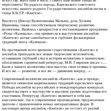
искусству. Жить Вам и жить, ставить Вам новые танцы не
переставить! На радость народа, Карельского советского
искусства, вашего родного Государственного ансамбля песни и
танца КАССР «Кантеле».
Виолетта (Виола) Валентиновна Мальми, дочь Хельми
Ивановны, также способствовала творческому развитию
коллектива. Являлась сценаристом и постановщиком программы
«Руны «Калевалы», она привнесла в выступления ансамбля
«Кантеле» нотки самобытности и глубоких фольклорных
традиций эпоса «Калевала».
На протяжении всего времени существования «Кантеле» в
ансамбль приходили все новые творческие исполнители,
оставившие глубокий след в истории коллектива и значительно
обогатившие сценический репертуар. М.И. Гаврилов писал: «…
Были у нашего коллектива свои высоты, свои отливы и приливы.
И все же — развитие, и все же — движение вперед…».
Современный коллектив ансамбля «Кантеле», как и прежде,
является символом национальных традиций карельского края.
Победы ансамбля на российских и международных конкурсах
свидетельствует о мастерстве и высоком уровне подготовки его
участников. Репертуар «Кантеле» включает в себя как
классические, так и современные произведения, предлагаемые
зрителю с привлечением новых интерактивных форм. В
настоящее время ансамбль «Кантеле» не отстает от реалий