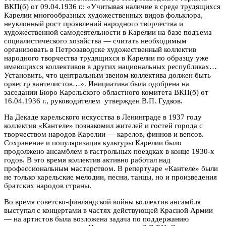
ВКП(б) от 09.04.1936 г.: «Учитывая наличие в среде трудящихся
Карелии многообразных художественных видов фольклора,
неуклонный рост проявлений народного творчества и
художественной самодеятельности в Карелии на базе подъема
социалистического хозяйства — считать необходимым
организовать в Петрозаводске художественный коллектив
народного творчества трудящихся в Карелии по образцу уже
имеющихся коллективов в других национальных республиках…
Установить, что центральным звеном коллектива должен быть
оркестр кантелистов…». Инициатива была одобрена на
заседании Бюро Карельского областного комитета ВКП(б) от
16.04.1936 г., руководителем утвержден В.П. Гудков.
На Декаде карельского искусства в Ленинграде в 1937 году
коллектив «Кантеле» познакомил жителей и гостей города с
творчеством народов Карелии — карелов, финнов и вепсов.
Сохранение и популяризация культуры Карелии было
продолжено ансамблем в гастрольных поездках в конце 1930-х
годов. В это время коллектив активно работал над
профессиональным мастерством. В репертуаре «Кантеле» были
не только карельские мелодии, песни, танцы, но и произведения
братских народов страны.
Во время советско-финляндской войны коллектив ансамбля
выступал с концертами в частях действующей Красной Армии
— на артистов была возложена задача по поддержанию