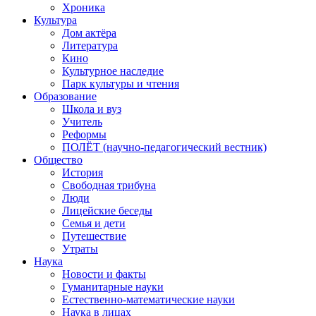
Хроника
Культура
Дом актёра
Литература
Кино
Культурное наследие
Парк культуры и чтения
Образование
Школа и вуз
Учитель
Реформы
ПОЛЁТ (научно-педагогический вестник)
Общество
История
Свободная трибуна
Люди
Лицейские беседы
Семья и дети
Путешествие
Утраты
Наука
Новости и факты
Гуманитарные науки
Естественно-математические науки
Наука в лицах