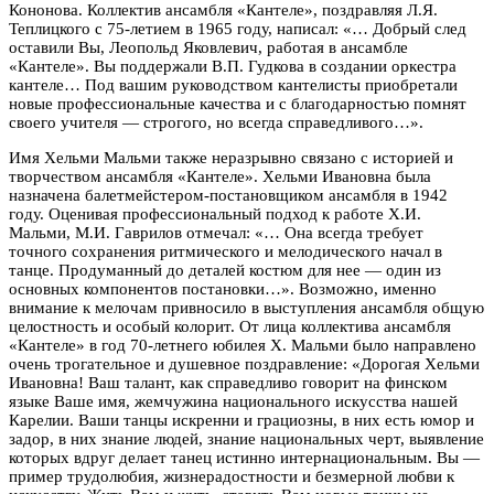
Кононова. Коллектив ансамбля «Кантеле», поздравляя Л.Я.
Теплицкого с 75-летием в 1965 году, написал: «… Добрый след
оставили Вы, Леопольд Яковлевич, работая в ансамбле
«Кантеле». Вы поддержали В.П. Гудкова в создании оркестра
кантеле… Под вашим руководством кантелисты приобретали
новые профессиональные качества и с благодарностью помнят
своего учителя — строгого, но всегда справедливого…».
Имя Хельми Мальми также неразрывно связано с историей и
творчеством ансамбля «Кантеле». Хельми Ивановна была
назначена балетмейстером-постановщиком ансамбля в 1942
году. Оценивая профессиональный подход к работе Х.И.
Мальми, М.И. Гаврилов отмечал: «… Она всегда требует
точного сохранения ритмического и мелодического начал в
танце. Продуманный до деталей костюм для нее — один из
основных компонентов постановки…». Возможно, именно
внимание к мелочам привносило в выступления ансамбля общую
целостность и особый колорит. От лица коллектива ансамбля
«Кантеле» в год 70-летнего юбилея Х. Мальми было направлено
очень трогательное и душевное поздравление: «Дорогая Хельми
Ивановна! Ваш талант, как справедливо говорит на финском
языке Ваше имя, жемчужина национального искусства нашей
Карелии. Ваши танцы искренни и грациозны, в них есть юмор и
задор, в них знание людей, знание национальных черт, выявление
которых вдруг делает танец истинно интернациональным. Вы —
пример трудолюбия, жизнерадостности и безмерной любви к