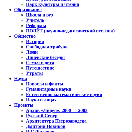
Парк культуры и чтения
Образование
Школа и вуз
Учитель
Реформы
ПОЛЁТ (научно-педагогический вестник)
Общество
История
Свободная трибуна
Люди
Лицейские беседы
Семья и дети
Путешествие
Утраты
Наука
Новости и факты
Гуманитарные науки
Естественно-математические науки
Наука в лицах
Проекты
Архив «Лицея». 2000 — 2003
Русский Север
Архитектура Петрозаводска
Дмитрий Новиков
И.С.Фрадков