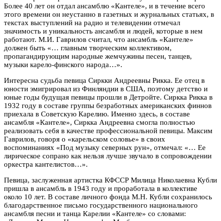
Более 40 лет он отдал ансамблю «Кантеле», и в течение всего
этого времени он неустанно в газетных и журнальных статьях, в
текстах выступлений на радио и телевидении отмечал
значимость и уникальность ансамбля и людей, которые в нем
работают. М.И. Гаврилов считал, что ансамбль «Кантеле»
должен быть «… главным творческим коллективом,
пропагандирующим народные жемчужины песен, танцев,
музыки карело-финского народа…».
Интересна судьба певица Сиркки Андреевны Рикка. Ее отец в
юности эмигрировал из Финляндии в США, поэтому детство и
юные годы будущая певицы прошли в Детройте. Сиркка Рикка в
1932 году в составе группы безработных американских финнов
приехала в Советскую Карелию. Именно здесь, в составе
ансамбля «Кантеле», Сиркка Андреевна смогла полностью
реализовать себя в качестве профессиональной певицы. Максим
Гаврилов, говоря о «карельском соловье» в своих
воспоминаниях «Под музыку северных рун», отмечал: «… Ее
лирическое сопрано как нельзя лучше звучало в сопровождении
оркестра кантелистов…».
Певица, заслуженная артистка КФССР Милица Николаевна Кубли
пришла в ансамбль в 1943 году и проработала в коллективе
около 10 лет. В составе личного фонда М.Н. Кубли сохранилось
благодарственное письмо государственного национального
ансамбля песни и танца Карелии «Кантеле» со словами: