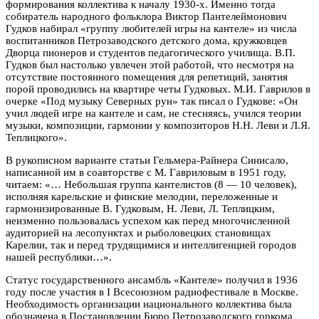
формирования коллектива к началу 1930-х. Именно тогда
собиратель народного фольклора Виктор Пантелеймонович
Гудков набирал «группу любителей игры на кантеле» из числа
воспитанников Петрозаводского детского дома, кружковцев
Дворца пионеров и студентов педагогического училища. В.П.
Гудков был настолько увлечен этой работой, что несмотря на
отсутствие постоянного помещения для репетиций, занятия
порой проводились на квартире четы Гудковых. М.И. Гаврилов в
очерке «Под музыку Северных рун» так писал о Гудкове: «Он
учил людей игре на кантеле и сам, не стесняясь, учился теории
музыки, композиции, гармонии у композиторов Н.Н. Леви и Л.Я.
Теплицкого».
В рукописном варианте статьи Гельмера-Райнера Синисало,
написанной им в соавторстве с М. Гавриловым в 1951 году,
читаем: «… Небольшая группа кантелистов (8 — 10 человек),
исполняя карельские и финские мелодии, переложенные и
гармонизированные В. Гудковым, Н. Леви, Л. Теплицким,
неизменно пользовалась успехом как перед многочисленной
аудиторией на лесопунктах и рыболовецких становищах
Карелии, так и перед трудящимися и интеллигенцией городов
нашей республики…».
Статус государственного ансамбль «Кантеле» получил в 1936
году после участия в I Всесоюзном радиофестивале в Москве.
Необходимость организации национального коллектива была
обозначена в Постановлении Бюро Петрозаводского горкома