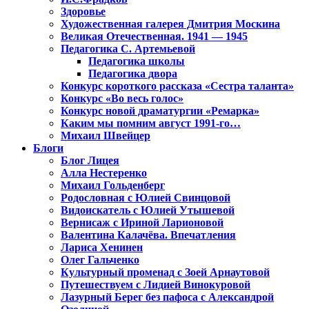
Здоровье
Художественная галерея Дмитрия Москина
Великая Отечественная. 1941 — 1945
Педагогика С. Артемьевой
Педагогика школы
Педагогика двора
Конкурс короткого рассказа «Сестра таланта»
Конкурс «Во весь голос»
Конкурс новой драматургии «Ремарка»
Каким мы помним август 1991-го…
Михаил Швейцер
Блоги
Блог Лицея
Алла Нестеренко
Михаил Гольденберг
Родословная с Юлией Свинцовой
Видоискатель с Юлией Утышевой
Вернисаж с Ириной Ларионовой
Валентина Калачёва. Впечатления
Лариса Хенинен
Олег Гальченко
Культурный променад с Зоей Арнаутовой
Путешествуем с Лидией Винокуровой
Лазурный Берег без пафоса с Александрой