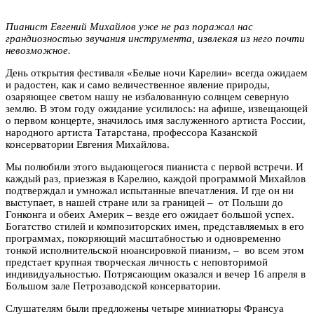
Пианист Евгений Михайлов уже не раз поражал нас
грандиозностью звучания инструмента, извлекая из него почти
невозможное.
День открытия фестиваля «Белые ночи Карелии» всегда ожидаем
и радостен, как и само величественное явление природы,
озаряющее светом нашу не избалованную солнцем северную
землю. В этом году ожидание усилилось: на афише, извещающей
о первом концерте, значилось имя заслуженного артиста России,
народного артиста Татарстана, профессора Казанской
консерватории Евгения Михайлова.
Мы полюбили этого выдающегося пианиста с первой встречи. И
каждый раз, приезжая в Карелию, каждой программой Михайлов
подтверждал и умножал испытанные впечатления. И где он ни
выступает, в нашей стране или за границей – от Польши до
Гонконга и обеих Америк – везде его ожидает большой успех.
Богатство стилей и композиторских имен, представляемых в его
программах, покоряющий масштабностью и одновременно
тонкой исполнительской нюансировкой пианизм, – во всем этом
предстает крупная творческая личность с неповторимой
индивидуальностью. Потрясающим оказался и вечер 16 апреля в
Большом зале Петрозаводской консерватории.
Слушателям были предложены четыре миниатюры Франсуа