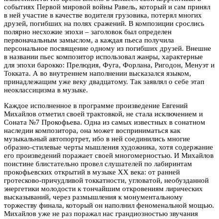
событиях Первой мировой войны Равель, который и сам принял
в ней участие в качестве водителя грузовика, потерял многих
друзей, погибших на полях сражений. В композиции срослись
полярно несхожие эпохи – заголовок был определен
первоначальным замыслом, а каждая пьеса получила
персональное посвящение одному из погибших друзей. Внешне
в названии пьес композитор использовал жанры, характерные
для эпохи барокко: Прелюдия, Фуга, Форлана, Ригодон, Менуэт и
Токката. А во внутреннем наполнении высказался языком,
принадлежащим уже веку двадцатому. Так заявлял о себе этап
неоклассицизма в музыке.
Каждое исполненное в программе произведение Евгений
Михайлов отметил своей трактовкой, не стала исключением и
Соната №7 Прокофьева. Одна из самых известных в сонатном
наследии композитора, она может восприниматься как
музыкальный автопортрет, ибо в ней соединились многие
образно-стилевые черты мышления художника, хотя содержание
его произведений поражает своей многомерностью. И Михайлов
поистине блистательно провел слушателей по лабиринтам
прокофьевских открытий в музыке ХХ века: от ранней
гротесково-причудливой токкатности, угловатой, необузданной
энергетики молодости к тончайшим откровениям лирических
высказываний, через размышления к монументальному
торжеству финала, который он наполнил феноменальной мощью.
Михайлов уже не раз поражал нас грандиозностью звучания