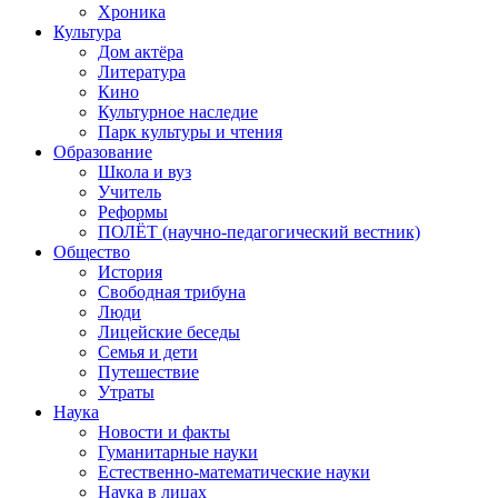
Хроника
Культура
Дом актёра
Литература
Кино
Культурное наследие
Парк культуры и чтения
Образование
Школа и вуз
Учитель
Реформы
ПОЛЁТ (научно-педагогический вестник)
Общество
История
Свободная трибуна
Люди
Лицейские беседы
Семья и дети
Путешествие
Утраты
Наука
Новости и факты
Гуманитарные науки
Естественно-математические науки
Наука в лицах