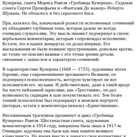
Куперена, сюита Мориса Равеля «Гробница Куперена», Седьмая
соната Сергея Прокофьева и «Фантазия До мажор» Роберта
Шумана. Не обошлось и без серьезного биса.
При, казалось бы, изначальной разности исполненных сочинений
их объединяет глубинная тема, которая далеко не всегда
очевидна слушателям. Эту мысль пианист подчеркнул в своем
вербальном комментарии, которым сопровождал исполнение.
Кстати, это в наших концертах он делал впервые. Его
высказывания не были излишне пространными, довольно кратко,
но точно он пояснял важные с его точки зрения детали,
связанные с замыслом и характером сочинений.
В характеристике Куперена (1668 — 1733), художника эпохи
барокко, еще современниками прозванного Великим, он
подчеркнул психологичность, которую чувствуют не все
исполнители его музыки. И действительно, даже в такой вроде
бы чисто пейзажной зарисовке, как «Тростники», он дал
возможность сидящим в зале почувствовать это. Тем более
тонкий психологизм был подчеркнут в женском портрете
(которых, кстати у композитора немало) «Единственная».
Несомненным трагизмом проникнут и цикл «Гробница
Куперена» Равеля. Шестичастная сюита, задуманная
композитором в 1914 году, завершена была лишь в 1917-м.
Очевидно задумана она была как знак памяти великого
клавесиниста. Но время внесло в замысел свои коррективы: в