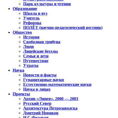
Парк культуры и чтения
Образование
Школа и вуз
Учитель
Реформы
ПОЛЁТ (научно-педагогический вестник)
Общество
История
Свободная трибуна
Люди
Лицейские беседы
Семья и дети
Путешествие
Утраты
Наука
Новости и факты
Гуманитарные науки
Естественно-математические науки
Наука в лицах
Проекты
Архив «Лицея». 2000 — 2003
Русский Север
Архитектура Петрозаводска
Дмитрий Новиков
И.С.Фрадков