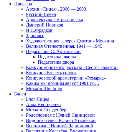
Проекты
Архив «Лицея». 2000 — 2003
Русский Север
Архитектура Петрозаводска
Дмитрий Новиков
И.С.Фрадков
Здоровье
Художественная галерея Дмитрия Москина
Великая Отечественная. 1941 — 1945
Педагогика С. Артемьевой
Педагогика школы
Педагогика двора
Конкурс короткого рассказа «Сестра таланта»
Конкурс «Во весь голос»
Конкурс новой драматургии «Ремарка»
Каким мы помним август 1991-го…
Михаил Швейцер
Блоги
Блог Лицея
Алла Нестеренко
Михаил Гольденберг
Родословная с Юлией Свинцовой
Видоискатель с Юлией Утышевой
Вернисаж с Ириной Ларионовой
Валентина Калачёва. Впечатления