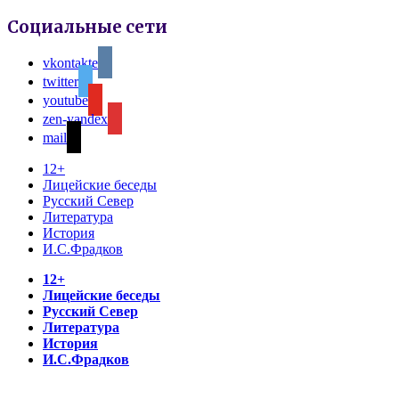
Социальные сети
vkontakte
twitter
youtube
zen-yandex
mail
12+
Лицейские беседы
Русский Север
Литература
История
И.С.Фрадков
12+
Лицейские беседы
Русский Север
Литература
История
И.С.Фрадков