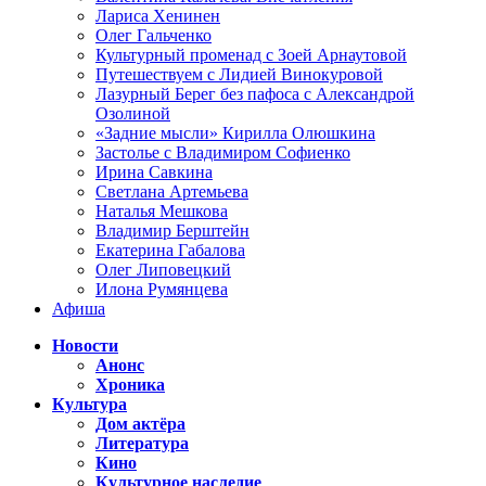
Лариса Хенинен
Олег Гальченко
Культурный променад с Зоей Арнаутовой
Путешествуем с Лидией Винокуровой
Лазурный Берег без пафоса с Александрой
Озолиной
«Задние мысли» Кирилла Олюшкина
Застолье с Владимиром Софиенко
Ирина Савкина
Светлана Артемьева
Наталья Мешкова
Владимир Берштейн
Екатерина Габалова
Олег Липовецкий
Илона Румянцева
Афиша
Новости
Анонс
Хроника
Культура
Дом актёра
Литература
Кино
Культурное наследие