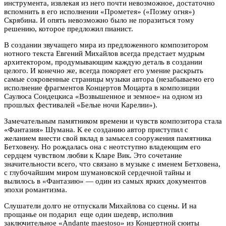
инструмента, извлекая из него почти невозможное, достаточно
вспомнить в его исполнении «Прометея» («Поэму огня»)
Скрябина. И опять невозможно было не поразиться тому
решению, которое предложил пианист.
В создании звучащего мира из предложенного композитором
нотного текста Евгений Михайлов всегда предстает мудрым
архитектором, продумывающим каждую деталь в создании
целого. И конечно же, всегда покоряет его умение раскрыть
самые сокровенные страницы музыки автора (незабываемо его
исполнение фрагментов Концертов Моцарта в композиции
Саулюса Сондецкиса «Возвышенное и земное» на одном из
прошлых фестивалей «Белые ночи Карелии»).
Замечательным памятником времени и чувств композитора стала
«Фантазия» Шумана. К ее созданию автор приступил с
желанием внести свой вклад в замысел сооружения памятника
Бетховену. Но рождалась она с неотступно владеющим его
сердцем чувством любви к Кларе Вик. Это сочетание
значительности всего, что связано в музыке с именем Бетховена,
с глубочайшим миром шумановской сердечной тайны и
вылилось в «Фантазию» — один из самых ярких документов
эпохи романтизма.
Слушатели долго не отпускали Михайлова со сцены. И на
прощанье он подарил еще один шедевр, исполнив
заключительное «Andante maestoso» из Концертной сюиты