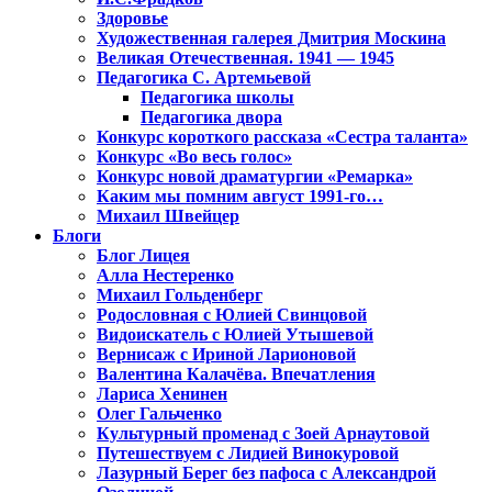
Здоровье
Художественная галерея Дмитрия Москина
Великая Отечественная. 1941 — 1945
Педагогика С. Артемьевой
Педагогика школы
Педагогика двора
Конкурс короткого рассказа «Сестра таланта»
Конкурс «Во весь голос»
Конкурс новой драматургии «Ремарка»
Каким мы помним август 1991-го…
Михаил Швейцер
Блоги
Блог Лицея
Алла Нестеренко
Михаил Гольденберг
Родословная с Юлией Свинцовой
Видоискатель с Юлией Утышевой
Вернисаж с Ириной Ларионовой
Валентина Калачёва. Впечатления
Лариса Хенинен
Олег Гальченко
Культурный променад с Зоей Арнаутовой
Путешествуем с Лидией Винокуровой
Лазурный Берег без пафоса с Александрой