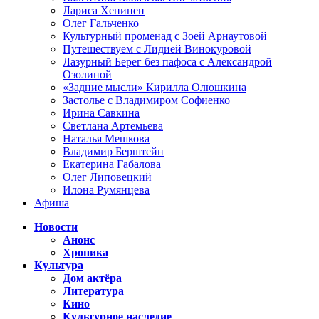
Лариса Хенинен
Олег Гальченко
Культурный променад с Зоей Арнаутовой
Путешествуем с Лидией Винокуровой
Лазурный Берег без пафоса с Александрой
Озолиной
«Задние мысли» Кирилла Олюшкина
Застолье с Владимиром Софиенко
Ирина Савкина
Светлана Артемьева
Наталья Мешкова
Владимир Берштейн
Екатерина Габалова
Олег Липовецкий
Илона Румянцева
Афиша
Новости
Анонс
Хроника
Культура
Дом актёра
Литература
Кино
Культурное наследие