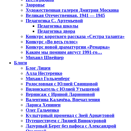
Здоровье
Художественная галерея Дмитрия Москина
Великая Отечественная. 1941 — 1945
Педагогика С. Артемьевой
Педагогика школы
Педагогика двора
Конкурс короткого рассказа «Сестра таланта»
Конкурс «Во весь голос»
Конкурс новой драматургии «Ремарка»
Каким мы помним август 1991-го…
Михаил Швейцер
Блоги
Блог Лицея
Алла Нестеренко
Михаил Гольденберг
Родословная с Юлией Свинцовой
Видоискатель с Юлией Утышевой
Вернисаж с Ириной Ларионовой
Валентина Калачёва. Впечатления
Лариса Хенинен
Олег Гальченко
Культурный променад с Зоей Арнаутовой
Путешествуем с Лидией Винокуровой
Лазурный Берег без пафоса с Александрой