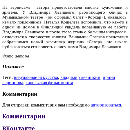
На вернисаже автора приветствовали многие художники и
зрители. У Владимира Левицкого, работающего сейчас в
Музыкальном театре (он оформил балет «Корсар»), оказалось
немало поклонников. Наталья Кошелева вспомнила, что как-то в
одном из домов в Финляндии увидела поразившую ее работу
Владимира Левицкого и после этого стала с большим интересом
относиться к творчеству коллеги. Вениамин Слепков представил
собравшимся новый экземпляр журнала «Север», где начала
публиковаться его повесть с рисунками Владимира Левицкого.
Фото автора
Похожее
Теги:
визуальные искусства
,
владимир левицкий
,
ирина
ларионова
,
карельская филармония
Комментарии
Для отправки комментария вам необходимо
авторизоваться
.
Комментарии
ВКонтакте