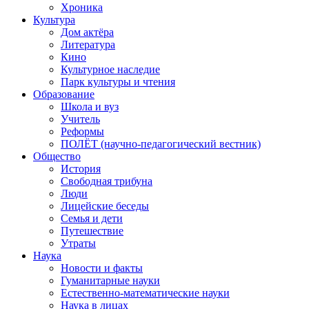
Хроника
Культура
Дом актёра
Литература
Кино
Культурное наследие
Парк культуры и чтения
Образование
Школа и вуз
Учитель
Реформы
ПОЛЁТ (научно-педагогический вестник)
Общество
История
Свободная трибуна
Люди
Лицейские беседы
Семья и дети
Путешествие
Утраты
Наука
Новости и факты
Гуманитарные науки
Естественно-математические науки
Наука в лицах