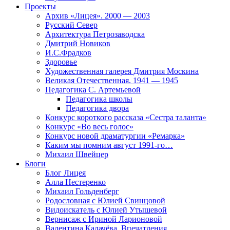
Проекты
Архив «Лицея». 2000 — 2003
Русский Север
Архитектура Петрозаводска
Дмитрий Новиков
И.С.Фрадков
Здоровье
Художественная галерея Дмитрия Москина
Великая Отечественная. 1941 — 1945
Педагогика С. Артемьевой
Педагогика школы
Педагогика двора
Конкурс короткого рассказа «Сестра таланта»
Конкурс «Во весь голос»
Конкурс новой драматургии «Ремарка»
Каким мы помним август 1991-го…
Михаил Швейцер
Блоги
Блог Лицея
Алла Нестеренко
Михаил Гольденберг
Родословная с Юлией Свинцовой
Видоискатель с Юлией Утышевой
Вернисаж с Ириной Ларионовой
Валентина Калачёва. Впечатления