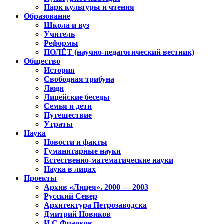
Парк культуры и чтения
Образование
Школа и вуз
Учитель
Реформы
ПОЛЁТ (научно-педагогический вестник)
Общество
История
Свободная трибуна
Люди
Лицейские беседы
Семья и дети
Путешествие
Утраты
Наука
Новости и факты
Гуманитарные науки
Естественно-математические науки
Наука в лицах
Проекты
Архив «Лицея». 2000 — 2003
Русский Север
Архитектура Петрозаводска
Дмитрий Новиков
И.С.Фрадков