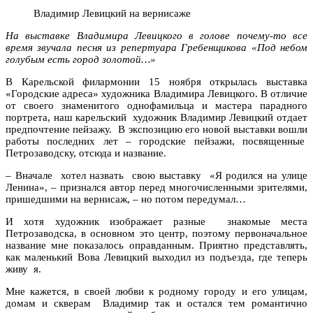
Владимир Левицкий на вернисаже
На выставке Владимира Левицкого в голове почему-то все
время звучала песня из репертуара Гребенщикова «Под небом
голубым есть город золотой…»
В Карельской филармонии 15 ноября открылась выставка
«Городские адреса» художника Владимира Левицкого. В отличие
от своего знаменитого однофамильца и мастера парадного
портрета, наш карельский художник Владимир Левицкий отдает
предпочтение пейзажу. В экспозицию его новой выставки вошли
работы последних лет – городские пейзажи, посвященные
Петрозаводску, отсюда и название.
– Вначале хотел назвать свою выставку «Я родился на улице
Ленина», – признался автор перед многочисленными зрителями,
пришедшими на вернисаж, – но потом передумал…
И хотя художник изображает разные знакомые места
Петрозаводска, в основном это центр, поэтому первоначальное
название мне показалось оправданным. Приятно представлять,
как маленький Вова Левицкий выходил из подъезда, где теперь
живу я.
Мне кажется, в своей любви к родному городу и его улицам,
домам и скверам Владимир так и остался тем романтично