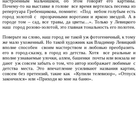
настроенным мальчишкой, об этом говорят его картины.
Почему-то на выставке в голове все время вертелась песенка из
репертуара Гребенщикова, помните: «Под небом голубым есть
город золотой с пpозpачными воротами и яркою звездой. А в
городе том – сад, все травы, да цветы…». Только у Левицкого
наш город розово-золотой, это главная тональность его полотен.
Поверьте на слово, наш город не такой уж фотогеничный, к тому
же мало ухоженный. Но такой художник как Владимир Левицкий
вполне способен своим мастерством и любовью преобразить
его в город-сказку, в город из детства. Хотя все реальные и
вполне узнаваемые улочки, аллеи, башенки почты или вокзала не
дают уж совсем забыть о том, что автор изображает любимые с
детства места. Это впечатление усиливают названия картин,
совсем без претензий, такие как «Купили телевизор», «Отпуск
закончился» или «Приходи ко мне на баню».