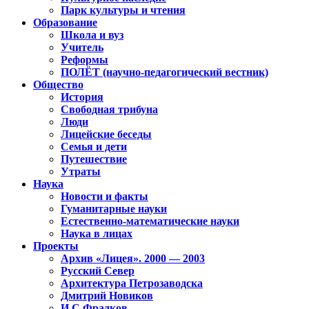
Парк культуры и чтения
Образование
Школа и вуз
Учитель
Реформы
ПОЛЁТ (научно-педагогический вестник)
Общество
История
Свободная трибуна
Люди
Лицейские беседы
Семья и дети
Путешествие
Утраты
Наука
Новости и факты
Гуманитарные науки
Естественно-математические науки
Наука в лицах
Проекты
Архив «Лицея». 2000 — 2003
Русский Север
Архитектура Петрозаводска
Дмитрий Новиков
И.С.Фрадков