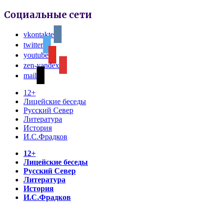
Социальные сети
vkontakte
twitter
youtube
zen-yandex
mail
12+
Лицейские беседы
Русский Север
Литература
История
И.С.Фрадков
12+
Лицейские беседы
Русский Север
Литература
История
И.С.Фрадков