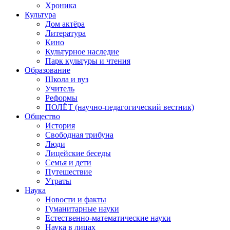
Хроника
Культура
Дом актёра
Литература
Кино
Культурное наследие
Парк культуры и чтения
Образование
Школа и вуз
Учитель
Реформы
ПОЛЁТ (научно-педагогический вестник)
Общество
История
Свободная трибуна
Люди
Лицейские беседы
Семья и дети
Путешествие
Утраты
Наука
Новости и факты
Гуманитарные науки
Естественно-математические науки
Наука в лицах