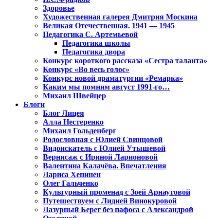
Здоровье
Художественная галерея Дмитрия Москина
Великая Отечественная. 1941 — 1945
Педагогика С. Артемьевой
Педагогика школы
Педагогика двора
Конкурс короткого рассказа «Сестра таланта»
Конкурс «Во весь голос»
Конкурс новой драматургии «Ремарка»
Каким мы помним август 1991-го…
Михаил Швейцер
Блоги
Блог Лицея
Алла Нестеренко
Михаил Гольденберг
Родословная с Юлией Свинцовой
Видоискатель с Юлией Утышевой
Вернисаж с Ириной Ларионовой
Валентина Калачёва. Впечатления
Лариса Хенинен
Олег Гальченко
Культурный променад с Зоей Арнаутовой
Путешествуем с Лидией Винокуровой
Лазурный Берег без пафоса с Александрой