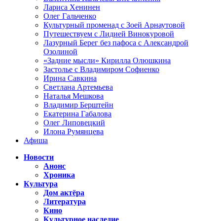
Лариса Хенинен
Олег Гальченко
Культурный променад с Зоей Арнаутовой
Путешествуем с Лидией Винокуровой
Лазурный Берег без пафоса с Александрой
Озолиной
«Задние мысли» Кирилла Олюшкина
Застолье с Владимиром Софиенко
Ирина Савкина
Светлана Артемьева
Наталья Мешкова
Владимир Берштейн
Екатерина Габалова
Олег Липовецкий
Илона Румянцева
Афиша
Новости
Анонс
Хроника
Культура
Дом актёра
Литература
Кино
Культурное наследие