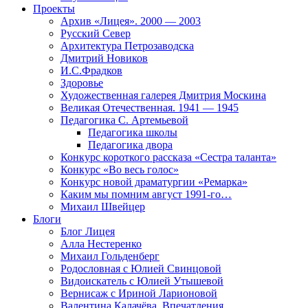
Проекты
Архив «Лицея». 2000 — 2003
Русский Север
Архитектура Петрозаводска
Дмитрий Новиков
И.С.Фрадков
Здоровье
Художественная галерея Дмитрия Москина
Великая Отечественная. 1941 — 1945
Педагогика С. Артемьевой
Педагогика школы
Педагогика двора
Конкурс короткого рассказа «Сестра таланта»
Конкурс «Во весь голос»
Конкурс новой драматургии «Ремарка»
Каким мы помним август 1991-го…
Михаил Швейцер
Блоги
Блог Лицея
Алла Нестеренко
Михаил Гольденберг
Родословная с Юлией Свинцовой
Видоискатель с Юлией Утышевой
Вернисаж с Ириной Ларионовой
Валентина Калачёва. Впечатления