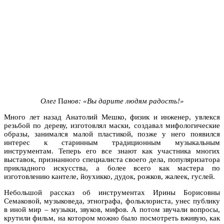
Олег
П
анов: «Вы дарите людям радость!»
Много лет назад Анатолий Мешко, физик и инженер, увлекся
резьбой по дереву, изготовлял маски, создавал мифологические
образы, занимался малой пластикой, позже у него появился
интерес к старинным традиционным музыкальным
инструментам. Теперь его все знают как участника многих
выставок, признанного специалиста своего дела, популяризатора
прикладного искусства, а более всего как мастера по
изготовлению кантеле, йоухикко, дудок, рожков, жалеек, гуслей.
Небольшой рассказ об инструментах Ирины Борисовны
Семаковой, музыковеда, этнографа, фольклориста, унес публику
в иной мир – музыки, звуков, мифов. А потом звучали вопросы,
крутили фильм, на котором можно было посмотреть вживую, как