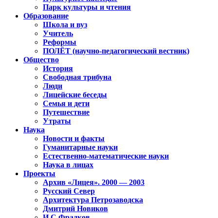
Парк культуры и чтения
Образование
Школа и вуз
Учитель
Реформы
ПОЛЁТ (научно-педагогический вестник)
Общество
История
Свободная трибуна
Люди
Лицейские беседы
Семья и дети
Путешествие
Утраты
Наука
Новости и факты
Гуманитарные науки
Естественно-математические науки
Наука в лицах
Проекты
Архив «Лицея». 2000 — 2003
Русский Север
Архитектура Петрозаводска
Дмитрий Новиков
И.С.Фрадков