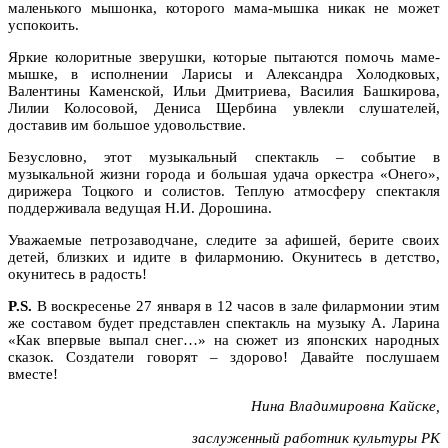
маленького мышонка, которого мама-мышка никак не может
успокоить.
Яркие колоритные зверушки, которые пытаются помочь маме-
мышке, в исполнении Ларисы и Александра Холодковых,
Валентины Каменской, Ильи Дмитриева, Василия Башкирова,
Лилии Колосовой, Дениса Щербина увлекли слушателей,
доставив им большое удовольствие.
Безусловно, этот музыкальный спектакль – событие в
музыкальной жизни города и большая удача оркестра «Онего»,
дирижера Тоцкого и солистов. Теплую атмосферу спектакля
поддерживала ведущая Н.И. Дорошина.
Уважаемые петрозаводчане, следите за афишей, берите своих
детей, близких и идите в филармонию. Окунитесь в детство,
окунитесь в радость!
P.
S.
В воскресенье 27 января в 12 часов в зале филармонии этим
же составом будет представлен спектакль на музыку А. Ларина
«Как впервые выпал снег…» на сюжет из японских народных
сказок. Создатели говорят – здорово! Давайте послушаем
вместе!
Нина Владимировна Кайске,
заслуженный работник культуры РК