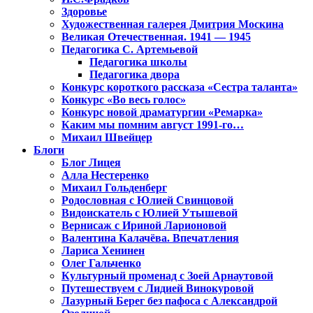
Здоровье
Художественная галерея Дмитрия Москина
Великая Отечественная. 1941 — 1945
Педагогика С. Артемьевой
Педагогика школы
Педагогика двора
Конкурс короткого рассказа «Сестра таланта»
Конкурс «Во весь голос»
Конкурс новой драматургии «Ремарка»
Каким мы помним август 1991-го…
Михаил Швейцер
Блоги
Блог Лицея
Алла Нестеренко
Михаил Гольденберг
Родословная с Юлией Свинцовой
Видоискатель с Юлией Утышевой
Вернисаж с Ириной Ларионовой
Валентина Калачёва. Впечатления
Лариса Хенинен
Олег Гальченко
Культурный променад с Зоей Арнаутовой
Путешествуем с Лидией Винокуровой
Лазурный Берег без пафоса с Александрой