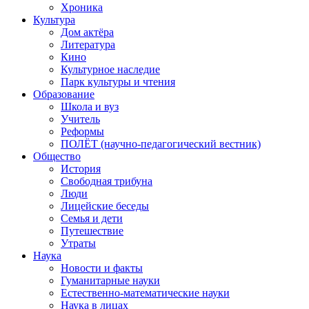
Хроника
Культура
Дом актёра
Литература
Кино
Культурное наследие
Парк культуры и чтения
Образование
Школа и вуз
Учитель
Реформы
ПОЛЁТ (научно-педагогический вестник)
Общество
История
Свободная трибуна
Люди
Лицейские беседы
Семья и дети
Путешествие
Утраты
Наука
Новости и факты
Гуманитарные науки
Естественно-математические науки
Наука в лицах