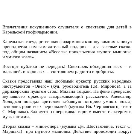
Впечатления искушенного слушателя о спектакле для детей в
Карельской госфилармонии.
Карельская государственная филармония к концу зимних каникул
преподнесла нам замечательный подарок – две веселые сказки
под общим названием «Веселые приключения глупого мышонка
и умного козла».
Восторг публики не передать! Спектакль объединил всех – и
малышей, и взрослых – состоянием радости и доброты.
Сказки представлял наш любимый оркестр русских народных
инструментов «Онего» (худ. руководитель Г.И. Миронов), а за
дирижерским пультом стоял Михаил Тоцкий. На фоне прекрасно
звучавшего оркестра завораживающий рассказчик Александр
Холодков поведал зрителям забавную историю умного козла,
исполнив роли всех персонажей (музыка Вл. Чернявского, текст
С. Маршака). Зал чутко сопереживал героям вместе с актером и
музыкантами.
Вторая сказка – мини-опера (музыка Дм. Шостаковича, текст С.
Маршака) про глупого мышонка. Действие происходит вокруг