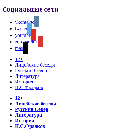
Социальные сети
vkontakte
twitter
youtube
zen-yandex
mail
12+
Лицейские беседы
Русский Север
Литература
История
И.С.Фрадков
12+
Лицейские беседы
Русский Север
Литература
История
И.С.Фрадков