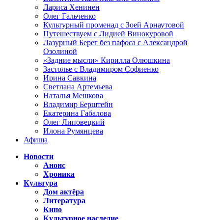
Лариса Хенинен
Олег Гальченко
Культурный променад с Зоей Арнаутовой
Путешествуем с Лидией Винокуровой
Лазурный Берег без пафоса с Александрой
Озолиной
«Задние мысли» Кирилла Олюшкина
Застолье с Владимиром Софиенко
Ирина Савкина
Светлана Артемьева
Наталья Мешкова
Владимир Берштейн
Екатерина Габалова
Олег Липовецкий
Илона Румянцева
Афиша
Новости
Анонс
Хроника
Культура
Дом актёра
Литература
Кино
Культурное наследие