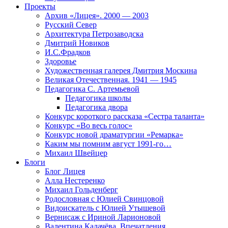
Проекты
Архив «Лицея». 2000 — 2003
Русский Север
Архитектура Петрозаводска
Дмитрий Новиков
И.С.Фрадков
Здоровье
Художественная галерея Дмитрия Москина
Великая Отечественная. 1941 — 1945
Педагогика С. Артемьевой
Педагогика школы
Педагогика двора
Конкурс короткого рассказа «Сестра таланта»
Конкурс «Во весь голос»
Конкурс новой драматургии «Ремарка»
Каким мы помним август 1991-го…
Михаил Швейцер
Блоги
Блог Лицея
Алла Нестеренко
Михаил Гольденберг
Родословная с Юлией Свинцовой
Видоискатель с Юлией Утышевой
Вернисаж с Ириной Ларионовой
Валентина Калачёва. Впечатления