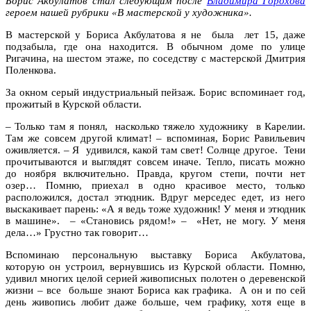
Борис Акбулатов стал следующим после
Владимира Горохова
героем нашей рубрики «В мастерской у художника».
В мастерской у Бориса Акбулатова я не была лет 15, даже
подзабыла, где она находится. В обычном доме по улице
Ригачина, на шестом этаже, по соседству с мастерской Дмитрия
Поленкова.
За окном серый индустриальный пейзаж. Борис вспоминает год,
прожитый в Курской области.
– Только там я понял, насколько тяжело художнику в Карелии.
Там же совсем другой климат! – вспоминая, Борис Равильевич
оживляется. – Я удивился, какой там свет! Солнце другое. Тени
прочитываются и выглядят совсем иначе. Тепло, писать можно
до ноября включительно. Правда, кругом степи, почти нет
озер… Помню, приехал в одно красивое место, только
расположился, достал этюдник. Вдруг мерседес едет, из него
выскакивает парень: «А я ведь тоже художник! У меня и этюдник
в машине». – «Становись рядом!» – «Нет, не могу. У меня
дела…» Грустно так говорит…
Вспоминаю персональную выставку Бориса Акбулатова,
которую он устроил, вернувшись из Курской области. Помню,
удивил многих целой серией живописных полотен о деревенской
жизни – все больше знают Бориса как графика. А он и по сей
день живопись любит даже больше, чем графику, хотя еще в