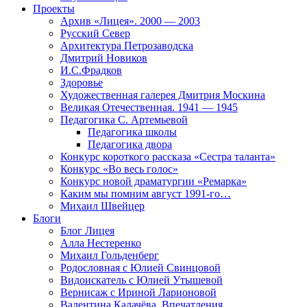
Проекты
Архив «Лицея». 2000 — 2003
Русский Север
Архитектура Петрозаводска
Дмитрий Новиков
И.С.Фрадков
Здоровье
Художественная галерея Дмитрия Москина
Великая Отечественная. 1941 — 1945
Педагогика С. Артемьевой
Педагогика школы
Педагогика двора
Конкурс короткого рассказа «Сестра таланта»
Конкурс «Во весь голос»
Конкурс новой драматургии «Ремарка»
Каким мы помним август 1991-го…
Михаил Швейцер
Блоги
Блог Лицея
Алла Нестеренко
Михаил Гольденберг
Родословная с Юлией Свинцовой
Видоискатель с Юлией Утышевой
Вернисаж с Ириной Ларионовой
Валентина Калачёва. Впечатления