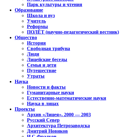
Парк культуры и чтения
Образование
Школа и вуз
Учитель
Реформы
ПОЛЁТ (научно-педагогический вестник)
Общество
История
Свободная трибуна
Люди
Лицейские беседы
Семья и дети
Путешествие
Утраты
Наука
Новости и факты
Гуманитарные науки
Естественно-математические науки
Наука в лицах
Проекты
Архив «Лицея». 2000 — 2003
Русский Север
Архитектура Петрозаводска
Дмитрий Новиков
И.С.Фрадков