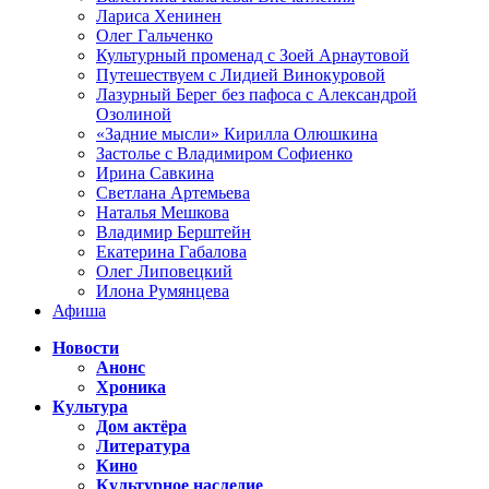
Лариса Хенинен
Олег Гальченко
Культурный променад с Зоей Арнаутовой
Путешествуем с Лидией Винокуровой
Лазурный Берег без пафоса с Александрой
Озолиной
«Задние мысли» Кирилла Олюшкина
Застолье с Владимиром Софиенко
Ирина Савкина
Светлана Артемьева
Наталья Мешкова
Владимир Берштейн
Екатерина Габалова
Олег Липовецкий
Илона Румянцева
Афиша
Новости
Анонс
Хроника
Культура
Дом актёра
Литература
Кино
Культурное наследие