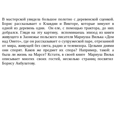
В мастерской увидела большое полотно с деревенской сценкой.
Борис рассказывает о Клавдии и Викторе, которые зимуют в
одной из деревень одни. Он еле, с помощью трактора, до них
добрался. Глядя на эту картину, вспоминаешь эпизод из книги
живущего в Заонежье польского писателя Мариуша Вилька «Дом
над Онего», где он рассказывает о супружеской паре, отрезанной
от мира, живущей без света, радио и телевизора. Целыми днями
они спорят. Каков же предмет их спора? Например, такой: а
была ли жизнь на Марсе? Кстати, в своей книге Мариуш Вильк
описывает многих своих гостей, несколько страниц посвятил
Борису Акбулатову.