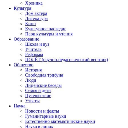
Хроника
Культура
Дом актёра
Литература
Кино
Культурное наследие
Парк культуры и чтения
Образование
Школа и вуз
Учитель
Реформы
ПОЛЁТ (научно-педагогический вестник)
Общество
История
Свободная трибуна
Люди
Лицейские беседы
Семья и дети
Путешествие
Утраты
Наука
Новости и факты
Гуманитарные науки
Естественно-математические науки
Наука в лицах