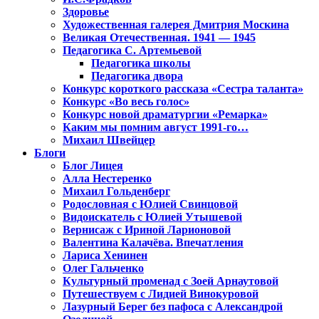
Здоровье
Художественная галерея Дмитрия Москина
Великая Отечественная. 1941 — 1945
Педагогика С. Артемьевой
Педагогика школы
Педагогика двора
Конкурс короткого рассказа «Сестра таланта»
Конкурс «Во весь голос»
Конкурс новой драматургии «Ремарка»
Каким мы помним август 1991-го…
Михаил Швейцер
Блоги
Блог Лицея
Алла Нестеренко
Михаил Гольденберг
Родословная с Юлией Свинцовой
Видоискатель с Юлией Утышевой
Вернисаж с Ириной Ларионовой
Валентина Калачёва. Впечатления
Лариса Хенинен
Олег Гальченко
Культурный променад с Зоей Арнаутовой
Путешествуем с Лидией Винокуровой
Лазурный Берег без пафоса с Александрой