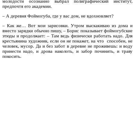
молодости осознанно выбрал полиграфический институт,
предпочтя его академии.
– А деревня Фоймогуба, где у вас дом, не вдохновляет?
– Как же… Вот мои зарисовки. Утром выскакиваю из дома и
вместо зарядки обычно пишу, – Борис показывает фоймогубские
этюды и продолжает: – Там ведь физически работать надо. Для
крестьянина художник, если он не покажет, на что способен, не
человек, мусор. Да и без забот в деревне не проживешь: и воду
принести надо, и дрова наколоть, и забор починить, и траву
покосить.