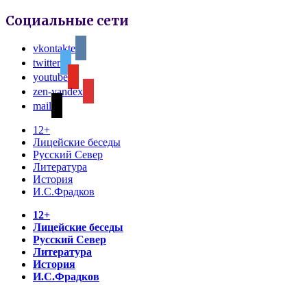
Социальные сети
vkontakte
twitter
youtube
zen-yandex
mail
12+
Лицейские беседы
Русский Север
Литература
История
И.С.Фрадков
12+
Лицейские беседы
Русский Север
Литература
История
И.С.Фрадков