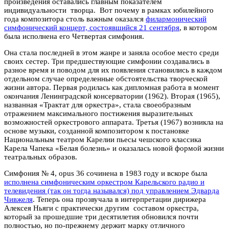
произведения оставались главным показателем
индивидуальности творца. Вот почему в рамках юбилейного
года композитора столь важным оказался
филармонический
симфонический концерт, состоявшийся 21 сентября
, в котором
была исполнена его Четвертая симфония.
Она стала последней в этом жанре и заняла особое место среди
своих сестер. Три предшествующие симфонии создавались в
разное время и поводом для их появления становились в каждом
отдельном случае определенные обстоятельства творческой
жизни автора. Первая родилась как дипломная работа в момент
окончания Ленинградской консерватории (1962). Вторая (1965),
названная «Трактат для оркестра», стала своеобразным
отражением максимального постижения выразительных
возможностей оркестрового аппарата. Третья (1967) возникла на
основе музыки, созданной композитором к постановке
Национальным театром Карелии пьесы чешского классика
Карела Чапека «Белая болезнь» и оказалась новой формой жизни
театральных образов.
Симфония № 4, opus 36 сочинена в 1983 году и вскоре была
исполнена симфоническим оркестром Карельского радио и
телевидения (так он тогда назывался) под управлением Эдварда
Чивжеля
. Теперь она прозвучала в интерпретации дирижера
Алексея Ньяги с практически другим составом оркестра,
который за прошедшие три десятилетия обновился почти
полностью, но по-прежнему держит марку отличного