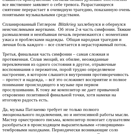
все явственнее заявляет о себе тревога. Разрастающееся
смятение перерастает в очевидную трагедию, показанную очень
понятными музыкальными средствами.
Спланированный Гитлером
Blitzkrieg
захлебнулся и обернулся
неисчислимыми жертвами. Об этом 2-я часть симфонии. Тяжкие
размышления и неизбывная печаль перемежаются с моментами
ужаса и проблесками надежды. Общая народная трагедия и
личная боль каждого – все сплетается в нерасторжимый поток.
Третья, финальная часть симфонии – самая сложная и
протяженная. Сплав эмоций, их обилие, неожиданные
переключения из одного состояния в другое, отрывочные
воспоминания о пережитом, порой трудно определяемое
настроение, в котором слышится внутренняя противоречивость
– протест и надежда, – всё это осложняет восприятие и полное
понимание происходящего в музыке при первом
прослушивании. К тому же композитор не дает привычной
откровенно позитивной финальной точки, хотя намеки на
итоговую радость есть.
Да, музыка Патлаенко требует не только полного
эмоционального подключения, но и интенсивной работы мысли.
Мастер оркестрового письма, композитор помогает слушателям
разобраться в происходящем выразительными «говорящими»
тембровыми находками. Периодически возникающие соло