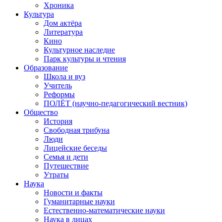
Хроника
Культура
Дом актёра
Литература
Кино
Культурное наследие
Парк культуры и чтения
Образование
Школа и вуз
Учитель
Реформы
ПОЛЁТ (научно-педагогический вестник)
Общество
История
Свободная трибуна
Люди
Лицейские беседы
Семья и дети
Путешествие
Утраты
Наука
Новости и факты
Гуманитарные науки
Естественно-математические науки
Наука в лицах