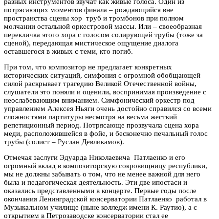
разных инструментов звучат как живые голоса. Один из
потрясающих моментов финала – рождающийся вне
пространства сцены хор труб и тромбонов при полном
молчании остальной оркестровой массы. Или – своеобразная
перекличка этого хора с голосом солирующей трубы (тоже за
сценой), передающая мистическое ощущение диалога
оставшегося в живых с теми, кто погиб.
При том, что композитор не предлагает конкретных
исторических ситуаций, симфония с огромной обобщающей
силой раскрывает трагедию Великой Отечественной войны,
слушатели это поняли и оценили, воспринимая произведение с
неослабевающим вниманием. Симфонический оркестр под
управлением Алексея Ньяги очень достойно справился со всеми
сложностями партитуры несмотря на весьма жесткий
репетиционный период. Потрясающе прозвучала сцена хора
меди, расположившейся в фойе, и бесконечно печальный голос
трубы (солист – Руслан Девликамов).
Отмечая заслуги Эдуарда Николаевича Патлаенко и его
огромный вклад в композиторскую сокровищницу республики,
мы не должны забывать о том, что не менее важной для него
была и педагогическая деятельность. Эти две ипостаси и
оказались представленными в концерте. Первые годы после
окончания Ленинградской консерватории Патлаенко работал в
Музыкальном училище (ныне колледж имени К. Раутио), а с
открытием в Петрозаводске консерватории стал ее