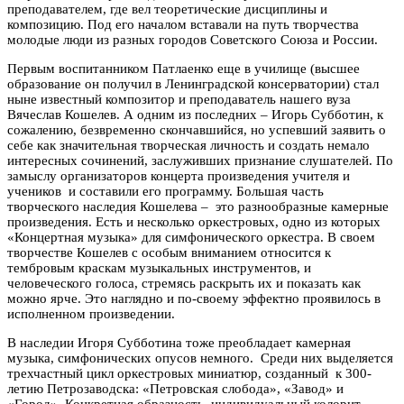
преподавателем, где вел теоретические дисциплины и
композицию. Под его началом вставали на путь творчества
молодые люди из разных городов Советского Союза и России.
Первым воспитанником Патлаенко еще в училище (высшее
образование он получил в Ленинградской консерватории) стал
ныне известный композитор и преподаватель нашего вуза
Вячеслав Кошелев. А одним из последних – Игорь Субботин, к
сожалению, безвременно скончавшийся, но успевший заявить о
себе как значительная творческая личность и создать немало
интересных сочинений, заслуживших признание слушателей. По
замыслу организаторов концерта произведения учителя и
учеников и составили его программу. Большая часть
творческого наследия Кошелева – это разнообразные камерные
произведения. Есть и несколько оркестровых, одно из которых
«Концертная музыка» для симфонического оркестра. В своем
творчестве Кошелев с особым вниманием относится к
тембровым краскам музыкальных инструментов, и
человеческого голоса, стремясь раскрыть их и показать как
можно ярче. Это наглядно и по-своему эффектно проявилось в
исполненном произведении.
В наследии Игоря Субботина тоже преобладает камерная
музыка, симфонических опусов немного. Среди них выделяется
трехчастный цикл оркестровых миниатюр, созданный к 300-
летию Петрозаводска: «Петровская слобода», «Завод» и
«Город». Конкретная образность, индивидуальный колорит