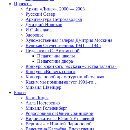
Проекты
Архив «Лицея». 2000 — 2003
Русский Север
Архитектура Петрозаводска
Дмитрий Новиков
И.С.Фрадков
Здоровье
Художественная галерея Дмитрия Москина
Великая Отечественная. 1941 — 1945
Педагогика С. Артемьевой
Педагогика школы
Педагогика двора
Конкурс короткого рассказа «Сестра таланта»
Конкурс «Во весь голос»
Конкурс новой драматургии «Ремарка»
Каким мы помним август 1991-го…
Михаил Швейцер
Блоги
Блог Лицея
Алла Нестеренко
Михаил Гольденберг
Родословная с Юлией Свинцовой
Видоискатель с Юлией Утышевой
Вернисаж с Ириной Ларионовой
Валентина Калачёва. Впечатления