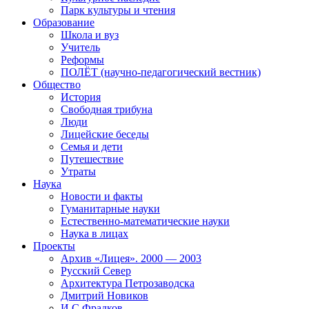
Парк культуры и чтения
Образование
Школа и вуз
Учитель
Реформы
ПОЛЁТ (научно-педагогический вестник)
Общество
История
Свободная трибуна
Люди
Лицейские беседы
Семья и дети
Путешествие
Утраты
Наука
Новости и факты
Гуманитарные науки
Естественно-математические науки
Наука в лицах
Проекты
Архив «Лицея». 2000 — 2003
Русский Север
Архитектура Петрозаводска
Дмитрий Новиков
И.С.Фрадков