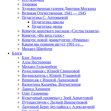
Здоровье
Художественная галерея Дмитрия Москина
Великая Отечественная. 1941 — 1945
Педагогика С. Артемьевой
Педагогика школы
Педагогика двора
Конкурс короткого рассказа «Сестра таланта»
Конкурс «Во весь голос»
Конкурс новой драматургии «Ремарка»
Каким мы помним август 1991-го…
Михаил Швейцер
Блоги
Блог Лицея
Алла Нестеренко
Михаил Гольденберг
Родословная с Юлией Свинцовой
Видоискатель с Юлией Утышевой
Вернисаж с Ириной Ларионовой
Валентина Калачёва. Впечатления
Лариса Хенинен
Олег Гальченко
Культурный променад с Зоей Арнаутовой
Путешествуем с Лидией Винокуровой
Лазурный Берег без пафоса с Александрой