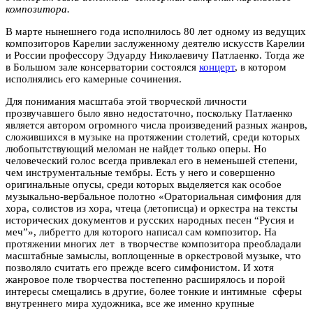
композитора.
В марте нынешнего года исполнилось 80 лет одному из ведущих
композиторов Карелии заслуженному деятелю искусств Карелии
и России профессору Эдуарду Николаевичу Патлаенко. Тогда же
в Большом зале консерватории состоялся
концерт
, в котором
исполнялись его камерные сочинения.
Для понимания масштаба этой творческой личности
прозвучавшего было явно недостаточно, поскольку Патлаенко
является автором огромного числа произведений разных жанров,
сложившихся в музыке на протяжении столетий, среди которых
любопытствующий меломан не найдет только оперы. Но
человеческий голос всегда привлекал его в неменьшей степени,
чем инструментальные тембры. Есть у него и совершенно
оригинальные опусы, среди которых выделяется как особое
музыкально-вербальное полотно «Ораториальная симфония для
хора, солистов из хора, чтеца (летописца) и оркестра на тексты
исторических документов и русских народных песен “Русия и
меч”», либретто для которого написал сам композитор. На
протяжении многих лет в творчестве композитора преобладали
масштабные замыслы, воплощенные в оркестровой музыке, что
позволяло считать его прежде всего симфонистом. И хотя
жанровое поле творчества постепенно расширялось и порой
интересы смещались в другие, более тонкие и интимные сферы
внутреннего мира художника, все же именно крупные