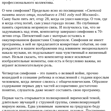
профессионального коллектива.
О чем симфония? Предельно ясно из посвящения: «
Светлой
памяти моего отца, погибшего в 1941 году под Москвой».
Сыну было пять лет, отцу 28, когда он ушел навсегда. О том, где
и когда отец погиб, сын узнал гораздо позже. Но глубинная
память скрепляла незримую связь. И получилось так, что не
задумываясь над этим, композитор завершил симфонию к 70-
летию отца. Пятилетний сын с матерью остались в
оккупированном фашистами Ставрополе. Симфония не имеет
программы, в ней не предлагаются конкретные события, но они
рождаются в нашем воображении под влиянием эмоционального
накала музыки, их подсказывает наш чувственный и жизненный
опыт. Нельзя сказать, что композитор вовсе исключает
изобразительные моменты, они есть и безусловно важны, но
играют вспомогательную роль.
Четвертая симфония – это память о великой войне, прочно
вошедшей в сознание ребенка и осмысленной с годами взрослым
человеком, когда личное слилось с общечеловеческим. Образное
содержание первых двух частей ассоциативно достаточно
понятно, слушатель даже может составить свою программу.
Первая часть открывается полнокровной лирической темой,
длительно звучащей у струнной группы, символизирующей
мирную жизнь. Едва уловимым намеком на грядущую беду
слышатся приглушенные сигналы низких духовых. Постепенно