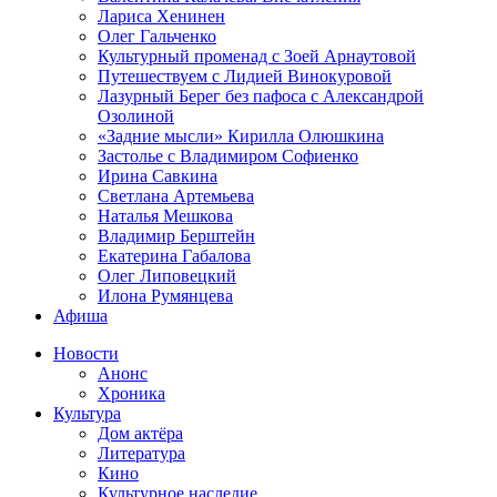
Лариса Хенинен
Олег Гальченко
Культурный променад с Зоей Арнаутовой
Путешествуем с Лидией Винокуровой
Лазурный Берег без пафоса с Александрой
Озолиной
«Задние мысли» Кирилла Олюшкина
Застолье с Владимиром Софиенко
Ирина Савкина
Светлана Артемьева
Наталья Мешкова
Владимир Берштейн
Екатерина Габалова
Олег Липовецкий
Илона Румянцева
Афиша
Новости
Анонс
Хроника
Культура
Дом актёра
Литература
Кино
Культурное наследие