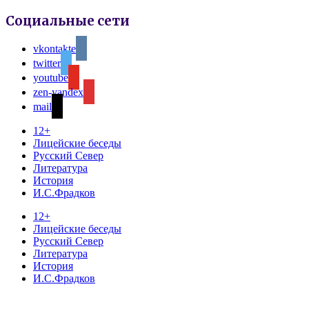
Социальные сети
vkontakte
twitter
youtube
zen-yandex
mail
12+
Лицейские беседы
Русский Север
Литература
История
И.С.Фрадков
12+
Лицейские беседы
Русский Север
Литература
История
И.С.Фрадков