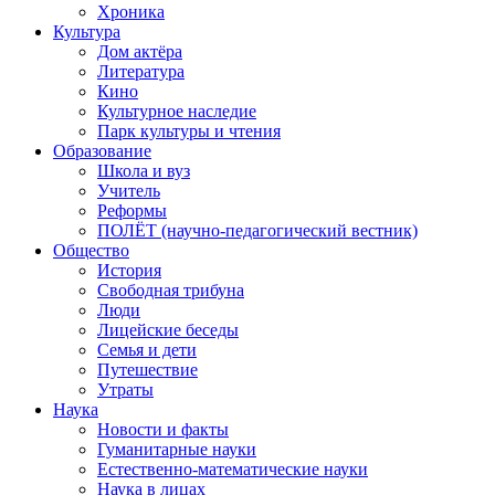
Хроника
Культура
Дом актёра
Литература
Кино
Культурное наследие
Парк культуры и чтения
Образование
Школа и вуз
Учитель
Реформы
ПОЛЁТ (научно-педагогический вестник)
Общество
История
Свободная трибуна
Люди
Лицейские беседы
Семья и дети
Путешествие
Утраты
Наука
Новости и факты
Гуманитарные науки
Естественно-математические науки
Наука в лицах