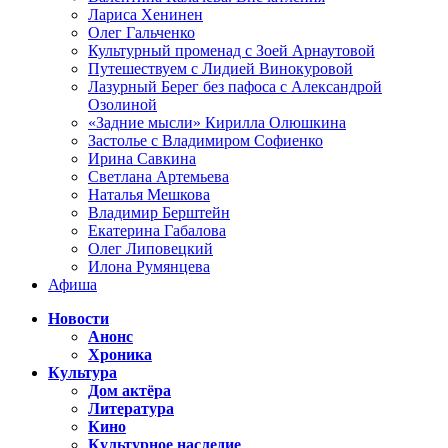
Лариса Хенинен
Олег Гальченко
Культурный променад с Зоей Арнаутовой
Путешествуем с Лидией Винокуровой
Лазурный Берег без пафоса с Александрой
Озолиной
«Задние мысли» Кирилла Олюшкина
Застолье с Владимиром Софиенко
Ирина Савкина
Светлана Артемьева
Наталья Мешкова
Владимир Берштейн
Екатерина Габалова
Олег Липовецкий
Илона Румянцева
Афиша
Новости
Анонс
Хроника
Культура
Дом актёра
Литература
Кино
Культурное наследие