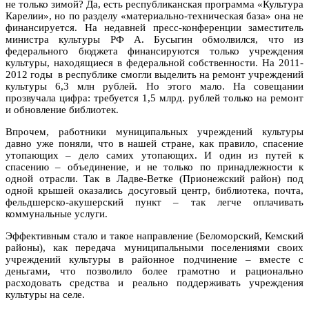
не только зимой? Да, есть республиканская программа «Культура
Карелии», но по разделу «материально-техническая база» она не
финансируется. На недавней пресс-конференции заместитель
министра культуры РФ А. Бусыгин обмолвился, что из
федерального бюджета финансируются только учреждения
культуры, находящиеся в федеральной собственности. На 2011-
2012 годы в республике смогли выделить на ремонт учреждений
культуры 6,3 млн рублей. Но этого мало. На совещании
прозвучала цифра: требуется 1,5 млрд. рублей только на ремонт
и обновление библиотек.
Впрочем, работники муниципальных учреждений культуры
давно уже поняли, что в нашей стране, как правило, спасение
утопающих – дело самих утопающих. И один из путей к
спасению – объединение, и не только по принадлежности к
одной отрасли. Так в Ладве-Ветке (Прионежский район) под
одной крышей оказались досуговый центр, библиотека, почта,
фельдшерско-акушерский пункт – так легче оплачивать
коммунальные услуги.
Эффективным стало и такое направление (Беломорский, Кемский
районы), как передача муниципальными поселениями своих
учреждений культуры в районное подчинение – вместе с
деньгами, что позволило более грамотно и рационально
расходовать средства и реально поддерживать учреждения
культуры на селе.