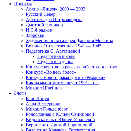
Проекты
Архив «Лицея». 2000 — 2003
Русский Север
Архитектура Петрозаводска
Дмитрий Новиков
И.С.Фрадков
Здоровье
Художественная галерея Дмитрия Москина
Великая Отечественная. 1941 — 1945
Педагогика С. Артемьевой
Педагогика школы
Педагогика двора
Конкурс короткого рассказа «Сестра таланта»
Конкурс «Во весь голос»
Конкурс новой драматургии «Ремарка»
Каким мы помним август 1991-го…
Михаил Швейцер
Блоги
Блог Лицея
Алла Нестеренко
Михаил Гольденберг
Родословная с Юлией Свинцовой
Видоискатель с Юлией Утышевой
Вернисаж с Ириной Ларионовой
Валентина Калачёва. Впечатления