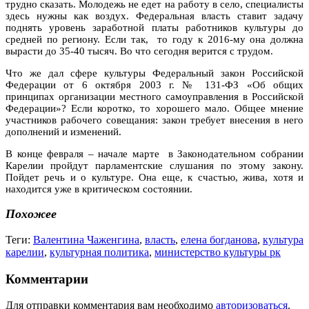
трудно сказать. Молодежь не едет на работу в село, специалисты
здесь нужны как воздух. Федеральная власть ставит задачу
поднять уровень заработной платы работников культуры до
средней по региону. Если так, то году к 2016-му она должна
вырасти до 35-40 тысяч. Во что сегодня верится с трудом.
Что же дал сфере культуры Федеральный закон Российской
Федерации от 6 октября 2003 г. № 131-ФЗ «Об общих
принципах организации местного самоуправления в Российской
Федерации»? Если коротко, то хорошего мало. Общее мнение
участников рабочего совещания: закон требует внесения в него
дополнений и изменений.
В конце февраля – начале марте в Законодательном собрании
Карелии пройдут парламентские слушания по этому закону.
Пойдет речь и о культуре. Она еще, к счастью, жива, хотя и
находится уже в критическом состоянии.
Похожее
Теги:
Валентина Чаженгина
,
власть
,
елена богданова
,
культура
карелии
,
культурная политика
,
министерство культуры рк
Комментарии
Для отправки комментария вам необходимо
авторизоваться
.