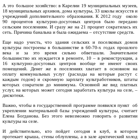
А это большое хозяйство: в Карелии 19 муниципальных музеев,
18 муниципальных архивов, дома культуры, 33 школы искусств и
учреждений дополнительного образования. К 2012 году около
90 процентов культурно-досуговых центров было передано
сельским поселениям. И сразу же на 21 процент сократилась их
сеть. Причина банальна и была ожидаема – отсутствие средств.
Еще надо учесть, что здания сельских и поселковых домов
культуры построены в большинстве в 60-70-х годах прошлого
века и за это время сильно обветшали. Значительное
большинство их нуждается в ремонте, 10 – в реконструкции, а
16 культурно-досуговых центров вообще не имеют своих
помещений. Денег же в поселениях хватает в основном на
оплату коммунальных услуг (расходы на которые растут с
каждым годом) и скромную зарплату культработников, штаты
которых сократили до минимума. Основной же вид платных
услуг, на которых может сегодня заработать культура на селе, –
дискотеки.
Важно, чтобы в государственной программе появился пункт об
укреплении материальной базы учреждений культуры, считает
Елена Богданова. Без этого невозможно говорить о развитии
культуры на селе.
И действительно, кто пойдет сегодня в клуб, в котором
протекает крыша, стены облуплены, а в зале арктический холод