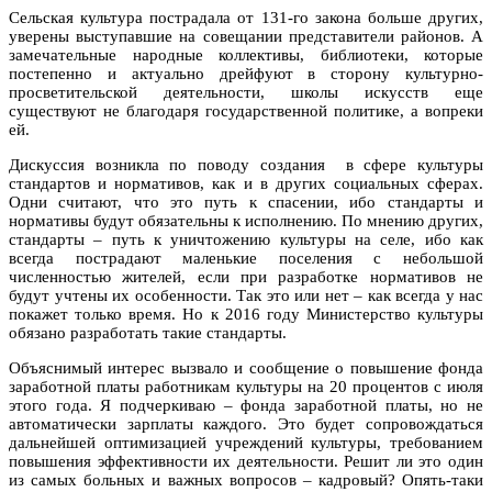
Сельская культура пострадала от 131-го закона больше других,
уверены выступавшие на совещании представители районов. А
замечательные народные коллективы, библиотеки, которые
постепенно и актуально дрейфуют в сторону культурно-
просветительской деятельности, школы искусств еще
существуют не благодаря государственной политике, а вопреки
ей.
Дискуссия возникла по поводу создания в сфере культуры
стандартов и нормативов, как и в других социальных сферах.
Одни считают, что это путь к спасении, ибо стандарты и
нормативы будут обязательны к исполнению. По мнению других,
стандарты – путь к уничтожению культуры на селе, ибо как
всегда пострадают маленькие поселения с небольшой
численностью жителей, если при разработке нормативов не
будут учтены их особенности. Так это или нет – как всегда у нас
покажет только время. Но к 2016 году Министерство культуры
обязано разработать такие стандарты.
Объяснимый интерес вызвало и сообщение о повышение фонда
заработной платы работникам культуры на 20 процентов с июля
этого года. Я подчеркиваю – фонда заработной платы, но не
автоматически зарплаты каждого. Это будет сопровождаться
дальнейшей оптимизацией учреждений культуры, требованием
повышения эффективности их деятельности. Решит ли это один
из самых больных и важных вопросов – кадровый? Опять-таки