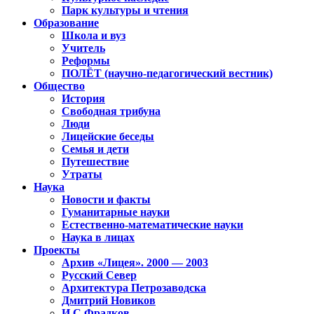
Парк культуры и чтения
Образование
Школа и вуз
Учитель
Реформы
ПОЛЁТ (научно-педагогический вестник)
Общество
История
Свободная трибуна
Люди
Лицейские беседы
Семья и дети
Путешествие
Утраты
Наука
Новости и факты
Гуманитарные науки
Естественно-математические науки
Наука в лицах
Проекты
Архив «Лицея». 2000 — 2003
Русский Север
Архитектура Петрозаводска
Дмитрий Новиков
И.С.Фрадков