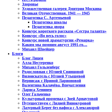
Здоровье
Художественная галерея Дмитрия Москина
Великая Отечественная. 1941 — 1945
Педагогика С. Артемьевой
Педагогика школы
Педагогика двора
Конкурс короткого рассказа «Сестра таланта»
Конкурс «Во весь голос»
Конкурс новой драматургии «Ремарка»
Каким мы помним август 1991-го…
Михаил Швейцер
Блоги
Блог Лицея
Алла Нестеренко
Михаил Гольденберг
Родословная с Юлией Свинцовой
Видоискатель с Юлией Утышевой
Вернисаж с Ириной Ларионовой
Валентина Калачёва. Впечатления
Лариса Хенинен
Олег Гальченко
Культурный променад с Зоей Арнаутовой
Путешествуем с Лидией Винокуровой
Лазурный Берег без пафоса с Александрой