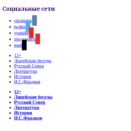
Социальные сети
vkontakte
twitter
youtube
zen-yandex
mail
12+
Лицейские беседы
Русский Север
Литература
История
И.С.Фрадков
12+
Лицейские беседы
Русский Север
Литература
История
И.С.Фрадков