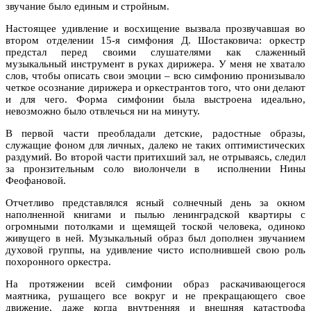
звучание было единым и стройным.
Настоящее удивление и восхищение вызвала прозвучавшая во
втором отделении 15-я симфония Д. Шостаковича: оркестр
предстал перед своими слушателями как слаженный
музыкальный инструмент в руках дирижера. У меня не хватало
слов, чтобы описать свои эмоции – всю симфонию пронизывало
четкое осознание дирижера и оркестрантов того, что они делают
и для чего. Форма симфонии была выстроена идеально,
невозможно было отвлечься ни на минуту.
В первой части преобладали детские, радостные образы,
служащие фоном для личных, далеко не таких оптимистических
раздумий. Во второй части притихший зал, не отрываясь, следил
за пронзительным соло виолончели в исполнении Нины
Феофановой.
Отчетливо представлялся ясный солнечный день за окном
наполненной книгами и пылью ленинградской квартиры с
огромными потолками и щемящей тоской человека, одиноко
живущего в ней. Музыкальный образ был дополнен звучанием
духовой группы, на удивление чисто исполнившей свою роль
похоронного оркестра.
На протяжении всей симфонии образ раскачивающегося
маятника, рушащего все вокруг и не прекращающего свое
движение, даже когда внутренняя и внешняя катастрофа