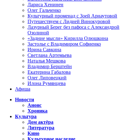
Лариса Хенинен
Олег Гальченко
Культурный променад с Зоей Арнаутовой
Путешествуем с Лидией Винокуровой
Лазурный Берег без пафоса с Александрой
Озолиной
«Задние мысли» Кирилла Олюшкина
Застолье с Владимиром Софиенко
Ирина Савкина
Светлана Артемьева
Наталья Мешкова
Владимир Берштейн
Екатерина Габалова
Олег Липовецкий
Илона Румянцева
Афиша
Новости
Анонс
Хроника
Культура
Дом актёра
Литература
Кино
Культурное наследие