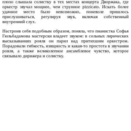
плохо слышала солистку в тех местах концерта Дворжака, где
оркестр звучал мощнее, чем струнное pizzicato. Искать более
удачное место было невозможно, поневоле пришлось
прислушиваться, регулируя звук, включая собственный
внутренний слух.
Настроив себя подобным образом, поняла, что пианистка Софья
Гюльбадамова мастерски владеет звуком: в сольных лирических
высказываниях рояля он парил над притихшим оркестром.
Порадовали гибкость, изящность и какая-то простота в звучании
рояля, а также великолепное ансамблевое чувство, которое
связывало дирижера и солистку.