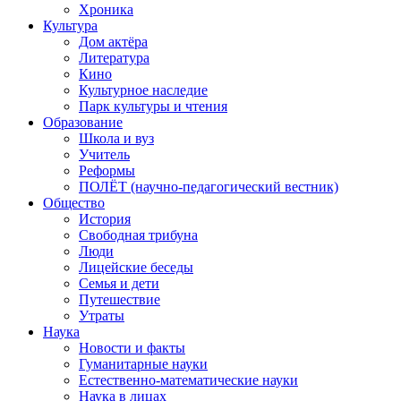
Хроника
Культура
Дом актёра
Литература
Кино
Культурное наследие
Парк культуры и чтения
Образование
Школа и вуз
Учитель
Реформы
ПОЛЁТ (научно-педагогический вестник)
Общество
История
Свободная трибуна
Люди
Лицейские беседы
Семья и дети
Путешествие
Утраты
Наука
Новости и факты
Гуманитарные науки
Естественно-математические науки
Наука в лицах