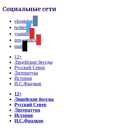
Социальные сети
vkontakte
twitter
youtube
zen-yandex
mail
12+
Лицейские беседы
Русский Север
Литература
История
И.С.Фрадков
12+
Лицейские беседы
Русский Север
Литература
История
И.С.Фрадков