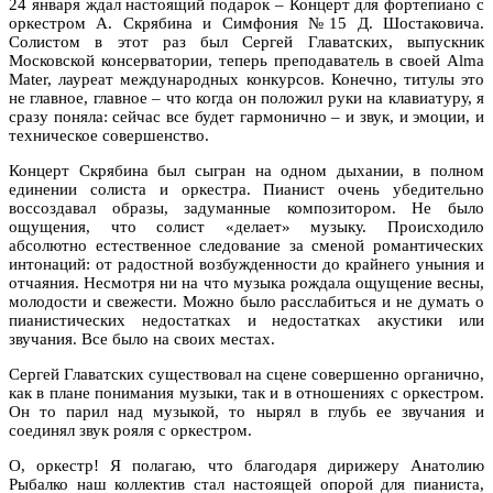
24 января ждал настоящий подарок – Концерт для фортепиано с
оркестром А. Скрябина и Симфония №15 Д. Шостаковича.
Солистом в этот раз был Сергей Главатских, выпускник
Московской консерватории, теперь преподаватель в своей Alma
Mater, лауреат международных конкурсов. Конечно, титулы это
не главное, главное – что когда он положил руки на клавиатуру, я
сразу поняла: сейчас все будет гармонично – и звук, и эмоции, и
техническое совершенство.
Концерт Скрябина был сыгран на одном дыхании, в полном
единении солиста и оркестра. Пианист очень убедительно
воссоздавал образы, задуманные композитором. Не было
ощущения, что солист «делает» музыку. Происходило
абсолютно естественное следование за сменой романтических
интонаций: от радостной возбужденности до крайнего уныния и
отчаяния. Несмотря ни на что музыка рождала ощущение весны,
молодости и свежести. Можно было расслабиться и не думать о
пианистических недостатках и недостатках акустики или
звучания. Все было на своих местах.
Сергей Главатских существовал на сцене совершенно органично,
как в плане понимания музыки, так и в отношениях с оркестром.
Он то парил над музыкой, то нырял в глубь ее звучания и
соединял звук рояля с оркестром.
О, оркестр! Я полагаю, что благодаря дирижеру Анатолию
Рыбалко наш коллектив стал настоящей опорой для пианиста,