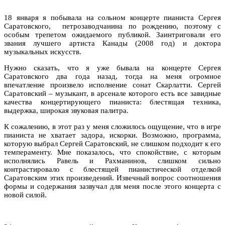
18 января я побывала на сольном концерте пианиста Сергея
Саратовского, петрозаводчанина по рождению, поэтому с
особым трепетом ожидаемого публикой. Заинтриговали его
звания лучшего артиста Канады (2008 год) и доктора
музыкальных искусств.
Нужно сказать, что я уже бывала на концерте Сергея
Саратовского два года назад, тогда на меня огромное
впечатление произвело исполнение сонат Скарлатти. Сергей
Саратовский – музыкант, в арсенале которого есть все завидные
качества концертирующего пианиста: блестящая техника,
выдержка, широкая звуковая палитра.
К сожалению, в этот раз у меня сложилось ощущение, что в игре
пианиста не хватает задора, искорки. Возможно, программа,
которую выбрал Сергей Саратовский, не слишком подходит к его
темпераменту. Мне показалось, что спокойствие, с которым
исполнялись Равель и Рахманинов, слишком сильно
контрастировало с блестящей пианистической отделкой
Саратовским этих произведений. Извечный вопрос соотношения
формы и содержания зазвучал для меня после этого концерта с
новой силой.