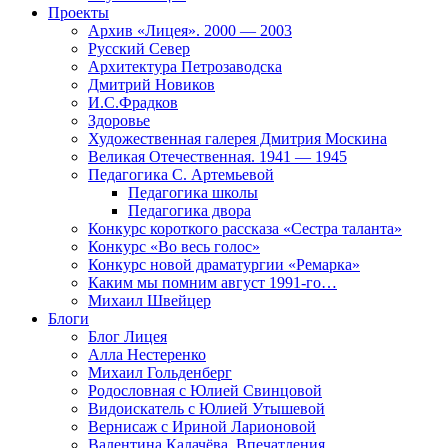
Проекты
Архив «Лицея». 2000 — 2003
Русский Север
Архитектура Петрозаводска
Дмитрий Новиков
И.С.Фрадков
Здоровье
Художественная галерея Дмитрия Москина
Великая Отечественная. 1941 — 1945
Педагогика С. Артемьевой
Педагогика школы
Педагогика двора
Конкурс короткого рассказа «Сестра таланта»
Конкурс «Во весь голос»
Конкурс новой драматургии «Ремарка»
Каким мы помним август 1991-го…
Михаил Швейцер
Блоги
Блог Лицея
Алла Нестеренко
Михаил Гольденберг
Родословная с Юлией Свинцовой
Видоискатель с Юлией Утышевой
Вернисаж с Ириной Ларионовой
Валентина Калачёва. Впечатления