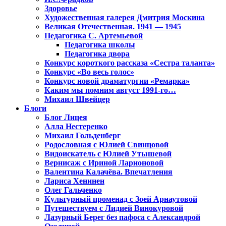
Здоровье
Художественная галерея Дмитрия Москина
Великая Отечественная. 1941 — 1945
Педагогика С. Артемьевой
Педагогика школы
Педагогика двора
Конкурс короткого рассказа «Сестра таланта»
Конкурс «Во весь голос»
Конкурс новой драматургии «Ремарка»
Каким мы помним август 1991-го…
Михаил Швейцер
Блоги
Блог Лицея
Алла Нестеренко
Михаил Гольденберг
Родословная с Юлией Свинцовой
Видоискатель с Юлией Утышевой
Вернисаж с Ириной Ларионовой
Валентина Калачёва. Впечатления
Лариса Хенинен
Олег Гальченко
Культурный променад с Зоей Арнаутовой
Путешествуем с Лидией Винокуровой
Лазурный Берег без пафоса с Александрой