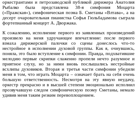
оркестрантами и петрозаводской публикой дирижера Анатолия
Рыбалко была представлена 38-я симфония Моцарта
(«Пражская»), симфоническая поэма Б. Сметаны «Влтава», а на
десерт очаровательная пианистка Софья Гюльбадамова сыграла
фортепианный концерт А. Дворжака.
К сожалению, исполнение первого из заявленных произведений
произвело на меня удручающее впечатление: после первого
взмаха дирижерской палочки со сцены донеслось что-то
нестройное в исполнении духовой группы. Как я, очнувшись,
поняла, это было вступление к симфонии. Правда, подхватившие
мелодию первые скрипки слаженно пропели нечто разумное и
приятное слуху, но за ними вновь послышались нестройные
всхлипы духовиков. Вторая и третья части симфонии убедили
меня в том, что играть Моцарта – означает брать на себя очень
большую ответственность. Несмотря на эту явную неудачу,
оркестр прекрасно и в высшей степени эмоционально исполнил
прозвучавшую следом симфоническую поэму Сметаны, немало
удивив меня таким резким перевоплощением.