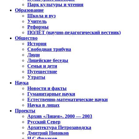
Парк культуры и чтения
Образование
Школа и вуз
Учитель
Реформы
ПОЛЁТ (научно-педагогический вестник)
Общество
История
Свободная трибуна
Люди
Лицейские беседы
Семья и дети
Путешествие
Утраты
Наука
Новости и факты
Гуманитарные науки
Естественно-математические науки
Наука в лицах
Проекты
Архив «Лицея». 2000 — 2003
Русский Север
Архитектура Петрозаводска
Дмитрий Новиков
И.С.Фрадков