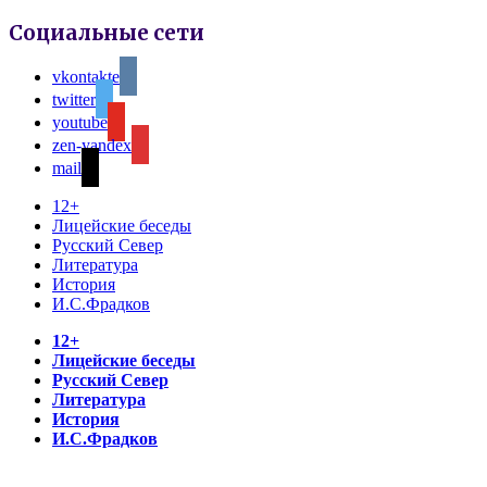
Социальные сети
vkontakte
twitter
youtube
zen-yandex
mail
12+
Лицейские беседы
Русский Север
Литература
История
И.С.Фрадков
12+
Лицейские беседы
Русский Север
Литература
История
И.С.Фрадков