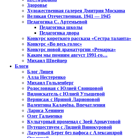
Здоровье
Художественная галерея Дмитрия Москина
Великая Отечественная. 1941 — 1945
Педагогика С. Артемьевой
Педагогика школы
Педагогика двора
Конкурс короткого рассказа «Сестра таланта»
Конкурс «Во весь голос»
Конкурс новой драматургии «Ремарка»
Каким мы помним август 1991-го…
Михаил Швейцер
Блоги
Блог Лицея
Алла Нестеренко
Михаил Гольденберг
Родословная с Юлией Свинцовой
Видоискатель с Юлией Утышевой
Вернисаж с Ириной Ларионовой
Валентина Калачёва. Впечатления
Лариса Хенинен
Олег Гальченко
Культурный променад с Зоей Арнаутовой
Путешествуем с Лидией Винокуровой
Лазурный Берег без пафоса с Александрой