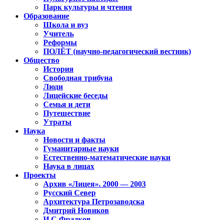
Парк культуры и чтения
Образование
Школа и вуз
Учитель
Реформы
ПОЛЁТ (научно-педагогический вестник)
Общество
История
Свободная трибуна
Люди
Лицейские беседы
Семья и дети
Путешествие
Утраты
Наука
Новости и факты
Гуманитарные науки
Естественно-математические науки
Наука в лицах
Проекты
Архив «Лицея». 2000 — 2003
Русский Север
Архитектура Петрозаводска
Дмитрий Новиков
И.С.Фрадков