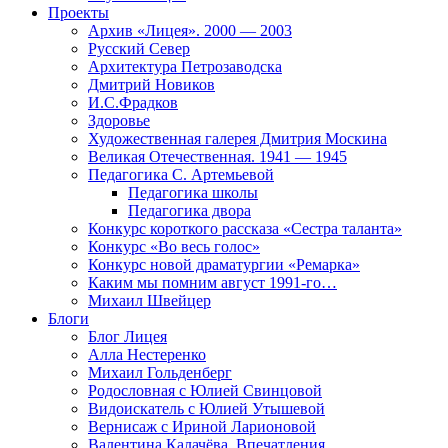
Проекты
Архив «Лицея». 2000 — 2003
Русский Север
Архитектура Петрозаводска
Дмитрий Новиков
И.С.Фрадков
Здоровье
Художественная галерея Дмитрия Москина
Великая Отечественная. 1941 — 1945
Педагогика С. Артемьевой
Педагогика школы
Педагогика двора
Конкурс короткого рассказа «Сестра таланта»
Конкурс «Во весь голос»
Конкурс новой драматургии «Ремарка»
Каким мы помним август 1991-го…
Михаил Швейцер
Блоги
Блог Лицея
Алла Нестеренко
Михаил Гольденберг
Родословная с Юлией Свинцовой
Видоискатель с Юлией Утышевой
Вернисаж с Ириной Ларионовой
Валентина Калачёва. Впечатления