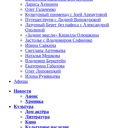
Лариса Хенинен
Олег Гальченко
Культурный променад с Зоей Арнаутовой
Путешествуем с Лидией Винокуровой
Лазурный Берег без пафоса с Александрой
Озолиной
«Задние мысли» Кирилла Олюшкина
Застолье с Владимиром Софиенко
Ирина Савкина
Светлана Артемьева
Наталья Мешкова
Владимир Берштейн
Екатерина Габалова
Олег Липовецкий
Илона Румянцева
Афиша
Новости
Анонс
Хроника
Культура
Дом актёра
Литература
Кино
Культурное наследие