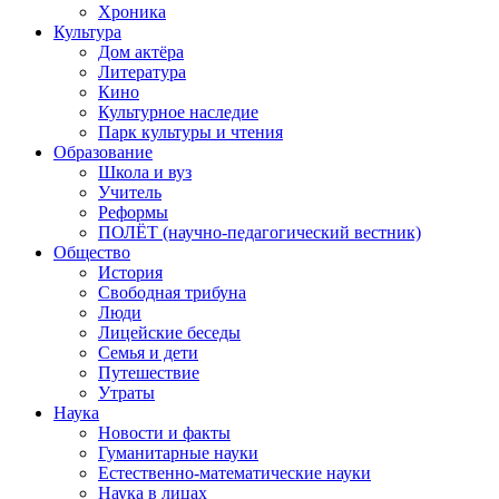
Хроника
Культура
Дом актёра
Литература
Кино
Культурное наследие
Парк культуры и чтения
Образование
Школа и вуз
Учитель
Реформы
ПОЛЁТ (научно-педагогический вестник)
Общество
История
Свободная трибуна
Люди
Лицейские беседы
Семья и дети
Путешествие
Утраты
Наука
Новости и факты
Гуманитарные науки
Естественно-математические науки
Наука в лицах