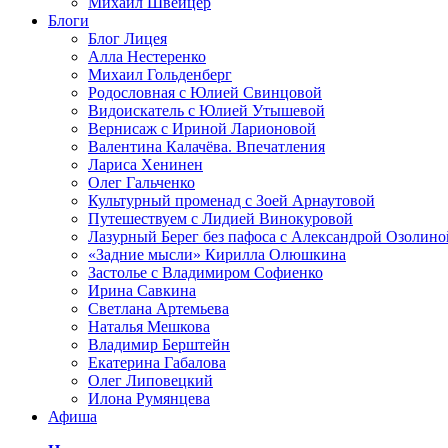
Михаил Швейцер
Блоги
Блог Лицея
Алла Нестеренко
Михаил Гольденберг
Родословная с Юлией Свинцовой
Видоискатель с Юлией Утышевой
Вернисаж с Ириной Ларионовой
Валентина Калачёва. Впечатления
Лариса Хенинен
Олег Гальченко
Культурный променад с Зоей Арнаутовой
Путешествуем с Лидией Винокуровой
Лазурный Берег без пафоса с Александрой Озолино
«Задние мысли» Кирилла Олюшкина
Застолье с Владимиром Софиенко
Ирина Савкина
Светлана Артемьева
Наталья Мешкова
Владимир Берштейн
Екатерина Габалова
Олег Липовецкий
Илона Румянцева
Афиша