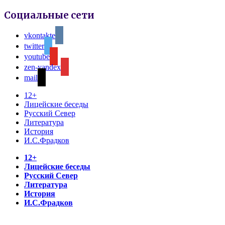
Социальные сети
vkontakte
twitter
youtube
zen-yandex
mail
12+
Лицейские беседы
Русский Север
Литература
История
И.С.Фрадков
12+
Лицейские беседы
Русский Север
Литература
История
И.С.Фрадков