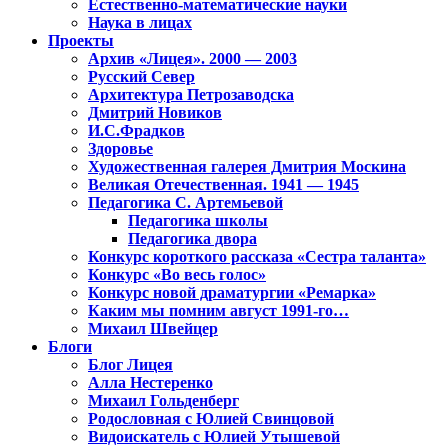
Естественно-математические науки
Наука в лицах
Проекты
Архив «Лицея». 2000 — 2003
Русский Север
Архитектура Петрозаводска
Дмитрий Новиков
И.С.Фрадков
Здоровье
Художественная галерея Дмитрия Москина
Великая Отечественная. 1941 — 1945
Педагогика С. Артемьевой
Педагогика школы
Педагогика двора
Конкурс короткого рассказа «Сестра таланта»
Конкурс «Во весь голос»
Конкурс новой драматургии «Ремарка»
Каким мы помним август 1991-го…
Михаил Швейцер
Блоги
Блог Лицея
Алла Нестеренко
Михаил Гольденберг
Родословная с Юлией Свинцовой
Видоискатель с Юлией Утышевой