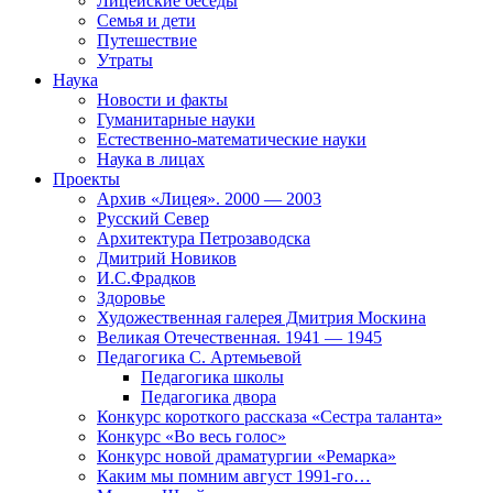
Лицейские беседы
Семья и дети
Путешествие
Утраты
Наука
Новости и факты
Гуманитарные науки
Естественно-математические науки
Наука в лицах
Проекты
Архив «Лицея». 2000 — 2003
Русский Север
Архитектура Петрозаводска
Дмитрий Новиков
И.С.Фрадков
Здоровье
Художественная галерея Дмитрия Москина
Великая Отечественная. 1941 — 1945
Педагогика С. Артемьевой
Педагогика школы
Педагогика двора
Конкурс короткого рассказа «Сестра таланта»
Конкурс «Во весь голос»
Конкурс новой драматургии «Ремарка»
Каким мы помним август 1991-го…