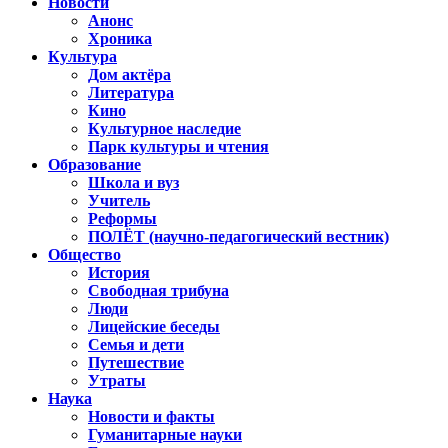
Новости
Анонс
Хроника
Культура
Дом актёра
Литература
Кино
Культурное наследие
Парк культуры и чтения
Образование
Школа и вуз
Учитель
Реформы
ПОЛЁТ (научно-педагогический вестник)
Общество
История
Свободная трибуна
Люди
Лицейские беседы
Семья и дети
Путешествие
Утраты
Наука
Новости и факты
Гуманитарные науки