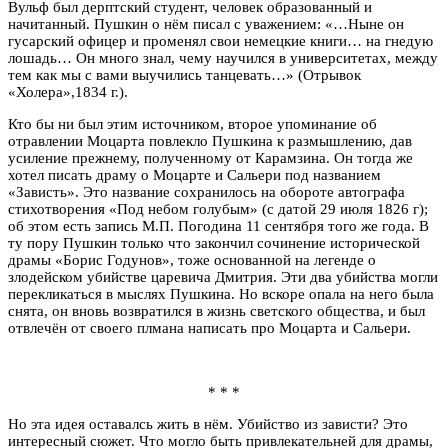
Вульф был дерптский студент, человек образованный и
начитанный. Пушкин о нём писал с уважением: «…Ныне он
гусарский офицер и променял свои немецкие книги… на гнедую
лошадь… Он много знал, чему научился в университетах, между
тем как мы с вами выучились танцевать…» (Отрывок
«Холера»,1834 г.).
Кто бы ни был этим источником, второе упоминание об
отравлении Моцарта повлекло Пушкина к размышлению, дав
усиление прежнему, полученному от Карамзина. Он тогда же
хотел писать драму о Моцарте и Сальери под названием
«Зависть». Это название сохранилось на обороте автографа
стихотворения «Под небом голубым» (с датой 29 июля 1826 г);
об этом есть запись М.П. Погодина 11 сентября того же года. В
ту пору Пушкин только что закончил сочинение исторической
драмы «Борис Годунов», тоже основанной на легенде о
злодейском убийстве царевича Дмитрия. Эти два убийства могли
перекликаться в мыслях Пушкина. Но вскоре опала на него была
снята, он вновь возвратился в жизнь светского общества, и был
отвлечён от своего плмана написать про Моцарта и Сальери.
* * *
Но эта идея оставалсь жить в нём. Убийство из зависти? Это
интересный сюжет. Что могло быть привлекательней для драмы,