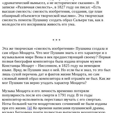
«драматический вымысел, а не историческое сказание». В
записке «Различная смелость», в 1827 году он писал: «Есть
высшая смелость: смелость изобретения, создания, где план
обширный объемлется творческой мыслию». Эта творческая
смелость помогла Пушкину создать образ Сальери так, как в
молодости его восприняла живость его ума.
* * *
Эта же творческая «смелость изобретения» Пушкина создала и
сам образ Моцарта. Что мог Пушкин знать о его характере и о
музыкальном мире Вены в век предшествующий своему? Первая
полная биография композитора была издана вторым мужем
Констанцы Моцарт – Ниссенном, в 1825 году на немецком
языке. Вряд ли Пушкин знал о ней. Но если бы и знал, то это был
лишь сухой перечень дат и фактов жизни Моцарта, но сам
сложный живой образ композитора в ней отражён не был. Как же
мог Пушкин так верно угадать характер Моцарта?
Музыка Моцарта и его личность временно потеряли
популярность после его смерти в 1791 году. В те годы
композитор-исполнитель переставал звучать с его смертью.
Ноты большей части моцартовских сочинений не были изданы
при его жизни.
[4]
Ко времени написания пушкинской драмы,
музыка Бетховена почти полностью вытеснила моцартовскую.