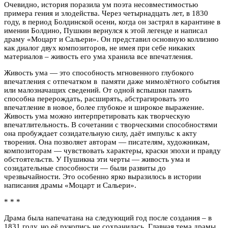
Очевидно, история поразила ум поэта несовместимостью
примера гения и злодейства. Через четырнадцать лет, в 1830
году, в период Болдинской осени, когда он застрял в карантине в
имении Болдино, Пушкин вернулся к этой легенде и написал
драму «Моцарт и Сальери». Он представил основную коллизию
как диалог двух композиторов, не имея при себе никаких
материалов – живость его ума хранила все впечатления.
Живость ума — это способность мгновенного глубокого
впечатления с отпечатком в памяти даже мимолётного события
или малозначащих сведений. От одной вспышки память
способна перерождать, расширять, абстрагировать это
впечатление в новое, более глубокое и широкое выражение.
Живость ума можно интерпретировать как творческую
впечатлительность. В сочетании с творческими способностями
она пробуждает созидательную силу, даёт импульс к акту
творения. Она позволяет авторам — писателям, художникам,
композиторам — чувствовать характеры, краски эпохи и правду
обстоятельств. У Пушикна эти черты — живость ума и
созидательные способности — были развиты до
чрезвычайности. Это особенно ярко выразилось в истории
написания драмы «Моцарт и Сальери».
* * *
Драма была напечатана на следующий год после создания – в
1831 году, но её рукопись не сохранилась. Главная тема драмы