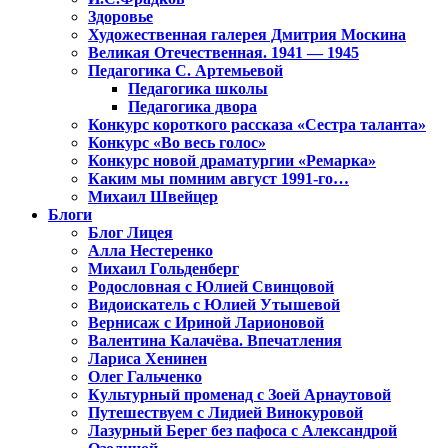
Здоровье
Художественная галерея Дмитрия Москина
Великая Отечественная. 1941 — 1945
Педагогика С. Артемьевой
Педагогика школы
Педагогика двора
Конкурс короткого рассказа «Сестра таланта»
Конкурс «Во весь голос»
Конкурс новой драматургии «Ремарка»
Каким мы помним август 1991-го…
Михаил Швейцер
Блоги
Блог Лицея
Алла Нестеренко
Михаил Гольденберг
Родословная с Юлией Свинцовой
Видоискатель с Юлией Утышевой
Вернисаж с Ириной Ларионовой
Валентина Калачёва. Впечатления
Лариса Хенинен
Олег Гальченко
Культурный променад с Зоей Арнаутовой
Путешествуем с Лидией Винокуровой
Лазурный Берег без пафоса с Александрой