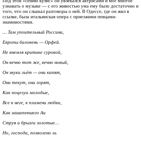
Под этой «сению кулис» он увлекался актрисами и мог многое
узнавать о музыке — с его живостью ума ему было достаточно и
того, что он слышал разговоры о ней. В Одессе, где он жил в
ссылке, была итальянская опера с приезжими певцами-
знамниостями.
… Там упоительный Россини,
Европы баловень — Орфей.
Не внемля критике суровой,
Он вечно тот же, вечно новый,
Он звуки льёт — они кипят,
Они текут, они горят,
Как поцелуи молодые,
Все в неге, в пламени любви,
Как зашипевшего Аи
Струя и брызги золотые…
Но, господа, позволено ль