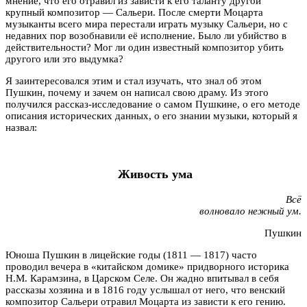
мнение, что его отравил из зависти к его таланту другой
крупный композитор — Сальери. После смерти Моцарта
музыканты всего мира перестали играть музыку Сальери, но с
недавних пор возобнавили её исполнение. Было ли убийство в
действительности? Мог ли один известный композитор убить
другого или это выдумка?
Я заинтересовался этим и стал изучать, что знал об этом
Пушкин, почему и зачем он написал свою драму. Из этого
получился рассказ-исследование о самом Пушкине, о его методе
описания исторических данных, о его знании музыки, который я
назвал:
Живость ума
Всё
волновало нежный ум.
Пушкин
Юноша Пушкин в лицейские годы (1811 — 1817) часто
проводил вечера в «китайском домике» придворного историка
Н.М. Карамзина, в Царском Селе. Он жадно впитывал в себя
рассказы хозяина и в 1816 году услышал от него, что венский
композитор Сальери отравил Моцарта из зависти к его гению.