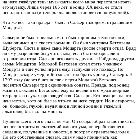
на него тяжёлую тень: музыканты всего мира перестали играть
его музыку. Лишь через 165 лет, в конце ХХ века, её стали
исполнять снова (и теперь она вновь становится популярной).
Что же всё-таки правда – был ли Сальери злодеем, отравившим
Моцарта?
Сальери не был гениальным, но был хорошим композитром,
выдающимся для своего времени. Он был учителем Бетховена,
Шуберта, Листа и даже сына Моцарта (после смерти отца). Вряд
ли ему разрешили бы учить сына, если бы подозревали в
отравлении отца. Сальери всю жизнь дружил с Гайдном, другом
семьи Моцартов. Молодой Бетховен хотел стать учеником
Моцарта и ещё успел играть ему, заслужив его похвалу. Но
Моцарт вскоре умер, и Бетховен стал брать уроки у Сальери. В
1797 году (через 6 лет после смерти Моцарта) Бетховен
посвятил Сальери три скрипичные сонаты. Правда, под конец
жизни оглохшего Бетховена ему написали в его «разговорные
тетради» о слухах про злодейство Сальери. Его реакция на это
неизвестна, хотя он был за что-то на него сердит. Но в старости,
он, больной, глухой, неудачник в личной жизни и тяжёлый
алкоголик, был зол на многих.
Пушкин всего этого знать не мог. Он создал образ завистника на
основе остроты впечатлений живого ума, переработавшего
сведения, полученные в юности, в портрет отравителя-злодея.
По его собственным словам, драму надо принимать как