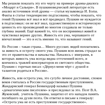
Мы решили показать эту его черту на примере драмы-диалога
«Моцарт и Сальери». В пушкиноведческой литературе есть
анализ источников этой драмы — статья музыковеда И. Бэлза.
Факты в статье тенденциозно подтасованы, чтобы показать, что
гений Пушкина всё знал и всё предвидел. Пушкин не нуждается
в подтасовках: он не всё знал, художественную и историческую
ценность его произведений во многом создавала не только
глубина знаний. Ещё важней то, что он воспринимал живей и
чувствовал вернее других. Живость его ума, черпавшего от
впечатлений — это и есть именно то, что называют гений.
Но Россия – такая страна… Много русских людей поплатились
за живость и остроту своего ума. Пушкин всю жизнь страдал за
это от правительства и начальства. Началось с эпиграмм, в
которых живость ума всегда видна отточенней всего, и
кончилось травлей консерваторов из светского общества.
Пушкин с горечью писал: «Дёрнул меня чёрт с душой и
талантом родиться в России».
Живость, или острота ума, это сугубо личное достояние, спокон
веков считалась в России государственным преступлением.
Жандармский генерал Бенкендорф называл Пушина
«демагогическим писателем» и преследовал за это. Поэт В.А.
Жуковский, учитель Пушкина, защитил от его нападок память
погибшего на дуэли поэта. Он ответил в письме к генералу:
«Острота ума не есть преступление государственное».