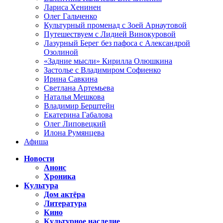
Лариса Хенинен
Олег Гальченко
Культурный променад с Зоей Арнаутовой
Путешествуем с Лидией Винокуровой
Лазурный Берег без пафоса с Александрой
Озолиной
«Задние мысли» Кирилла Олюшкина
Застолье с Владимиром Софиенко
Ирина Савкина
Светлана Артемьева
Наталья Мешкова
Владимир Берштейн
Екатерина Габалова
Олег Липовецкий
Илона Румянцева
Афиша
Новости
Анонс
Хроника
Культура
Дом актёра
Литература
Кино
Культурное наследие