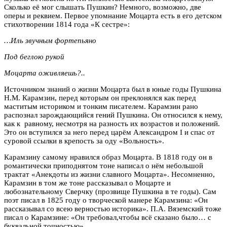
Сколько её мог слышать Пушкин? Немного, возможно, две
оперы и реквием. Первое упомнание Моцарта есть в его детском
стихотворении 1814 года «К сестре»:
…Иль звучным фортепьяно
Под беглою рукой
Моцарта оживляешь?..
Источником знаний о жизни Моцарта был в юные годы Пушкина
Н.М. Карамзин, перед которым он преклонялся как перед
маститым историком и тонким писателем. Карамзин рано
распознал зарождающийся гений Пушкина. Он относился к нему,
как к равному, несмотря на разность их возрастов и положений.
Это он вступился за него перед царём Александром I и спас от
суровой ссылки в крепость за оду «Вольность».
Карамзину самому нравился образ Моцарта. В 1818 году он в
романтически приподнятом тоне написал о нём небольшой
трактат «Анекдоты из жизни славного Моцарта». Несомненно,
Карамзин в том же тоне рассказывал о Моцарте и
любознательному Сверчку (прозвище Пушкина в те годы). Сам
поэт писал в 1825 году о творческой манере Карамзина: «Он
рассказывал со всею верностью историка». П.А. Вяземский тоже
писал о Карамзине: «Он требовал,чтобы всё сказано было… с
буквальной точностью».