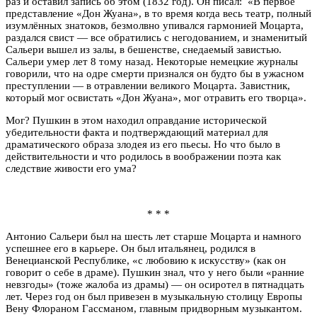
раз и оставил запись об этом (1832 год). Он писал: «В первое
представление «Дон Жуана», в то время когда весь театр, полный
изумлённых знатоков, безмолвно упивался гармонией Моцарта,
раздался свист — все обратились с негодованием, и знаменитый
Сальери вышел из залы, в бешенстве, снедаемый завистью.
Сальери умер лет 8 тому назад. Некоторые немецкие журналы
говорили, что на одре смерти признался он будто бы в ужасном
преступлении — в отравлении великого Моцарта. Завистник,
который мог освистать «Дон Жуана», мог отравить его творца».
Мог? Пушкин в этом находил оправдание исторической
убедительности факта и подтверждающий материал для
драматического образа злодея из его пьесы. Но что было в
действительности и что родилось в воображении поэта как
следствие живости его ума?
* * *
Антонио Сальери был на шесть лет старше Моцарта и намного
успешнее его в карьере. Он был итальянец, родился в
Венецианской Республике, «c любовию к искусству» (как он
говорит о себе в драме). Пушкин знал, что у него были «ранние
невзгоды» (тоже жалоба из драмы) — он осиротел в пятнадцать
лет. Через год он был привезен в музыкальную столицу Европы
Вену Флораном Гассманом, главным придворным музыкантом.