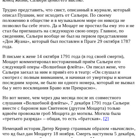
Трудно представить, что свист, описанный в журнале, который
описал Пушкин, мог исходить от Сальери. По своему
положению в обществе и в музыкальном мире он никогда не
позволил бы себе этого. Да и Моцарт не простил бы ему это и не
стал бы приглашать на следующую свою оперу. Главное, по
сведениям, Сальери вообще не был на первом представлении
«Дон Жуана», который был поставлен в Праге 29 октября 1787
года.
В письме к жене 14 октября 1791 года (в год своей смерти),
Моцарт комментировал восторженный приём Сальери его
следующей оперы «Волшебная флейта». Он писал жене, что
Сальери заехал за ним и привёз его в театр: «Он слушал и
смотрел с полным вниманием, и начиная от увертюры и кончая
последним хором, не было ни одного номера, который не вызвал
бы у него восклицания Браво или Прекрасно».
Но вот менее, чем через два месяца после их совместного
слушания «Волшебной флейты», 7 декабря 1791 года Сальери
вместе с бароном ван Свитеном (другом Моцарта) только
вдвоём провожали гроб Моцарта до могилы. Могила была
«третьего разряда» – общая, то есть «братская».
[2]
Немецкий историк Дитер Кернер странным образом «вычислил»,
что яд был дан Моцарту 18 ноября. Смерть наступила 5 декабря,