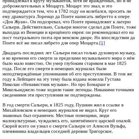
принадлежал к кругу музыкантов, хотя не враждебных, но и не
доброжелательных к Моцарту. Моцарт это знал, и это
подтверждается тем, что в 1782 году он колебался, просить ли
ему драматурга Лоренцо да Понте написать либретто к опере
«Дон Жуан». Он подозревал, что Понте принадлежит к лагерю
Сальери. Действительно, Сальери многое сделал для Понте, тоже
выходца из Венеции и крещёного еврея: он рекомендовал его на
пост театрального поэта при венском дворе. Но впоследствии да
Понте всё же писал либрето для опер Моцарта.
[1]
Двадцать последних лет Сальери писал только духовную музыку,
и ко времени его смерти за пределами музыкального мира о нём
было мало известно. Он умер глубоким стариком в мае 1825
года. После его смерти в немецких журналах были
неподтверждённые упоминания об его преступлении. В том же
году в Лейпциге на эту тему была издана новелла Густава
Николаи «Ненавистник музыки». Но про Бомарше и
Микельанджело тоже ходили такие легенды. Никакими точными
сведениями эти преступления не подтверждены.
В год смерти Сальери, в 1825 году, Пушкин жил в ссылке в
Михайловском и немецких журналов не видел. Круг его
знакомых был ограничен. Местные помещики, люди
малокультурные, чуждались его, запятнённого царской опалой.
Скорей всего он узнал о смерти Сальери от Алексея Вульфа,
племянника владельцев соседней деревни Тригорское.