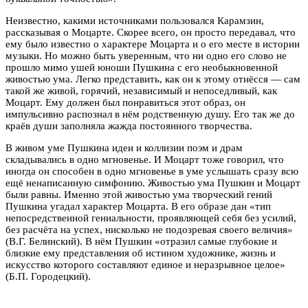
Неизвестно, какими источниками пользовался Карамзин,
рассказывая о Моцарте. Скорее всего, он просто передавал, что
ему было известно о характере Моцарта и о его месте в истории
музыки. Но можно быть уверенным, что ни одно его слово не
прошло мимо ушей юноши Пушкина с его необыкновенной
живостью ума. Легко представить, как он к этому отнёсся — сам
такой же живой, горячий, независимый и непоседливый, как
Моцарт. Ему должен был понравиться этот образ, он
импульсивно распознал в нём родственную душу. Его так же до
краёв души заполняла жажда постоянного творчества.
В живом уме Пушкина идеи и коллизии поэм и драм
складывались в одно мгновенье. И Моцарт тоже говорил, что
иногда он способен в одно мгновенье в уме услышать сразу всю
ещё ненаписанную симфонию. Живостью ума Пушкин и Моцарт
были равны. Именно этой живостью ума творческий гений
Пушкина угадал характер Моцарта. В его образе дан «тип
непосредственной гениальности, проявляющей себя без усилий,
без расчёта на успех, нисколько не подозревая своего величия
»
(В.Г. Белинский). В нём Пушкин «отразил самые глубокие и
близкие ему представления об истином художнике, жизнь и
искусство которого составляют единое и неразрывное целое»
(Б.П. Городецкий).