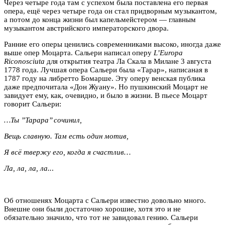
Через четыре года там с успехом была поставлена его первая
опера, ещё через четыре года он стал придворным музыкантом,
а потом до конца жизни был капельмейстером — главным
музыкантом австрийского императорского двора.
Ранние его оперы ценились современниками высоко, иногда даже
выше опер Моцарта. Сальери написал оперу
L’Europa
Riconosciuta
для открытия театра Ла Скала в Милане 3 августа
1778 года. Лучшая опера Сальери была «Тарар», написаная в
1787 году на либретто Бомарше. Эту оперу венская публика
даже предпочитала «Дон Жуану». Но пушкинский Моцарт не
завидует ему, как, очевидно, и было в жизни. В пьесе Моцарт
говорит Сальери:
…Ты ’’Тарара’’ сочинил,
Вещь славную. Там есть один мотив,
Я всё твержу его, когда я счастлив…
Ла, ла, ла, ла..
.
Об отношенях Моцарта с Сальери известно довольно много.
Внешне они были достаточно хорошие, хотя это и не
обязательно значило, что тот не завидовал гению. Сальери