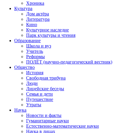
Хроника
Культура
Дом актёра
Литература
Кино
Культурное наследие
Парк культуры и чтения
Образование
Школа и вуз
Учитель
Реформы
ПОЛЁТ (научно-педагогический вестник)
Общество
История
Свободная трибуна
Люди
Лицейские беседы
Семья и дети
Путешествие
Утраты
Наука
Новости и факты
Гуманитарные науки
Естественно-математические науки
Наука в лицах