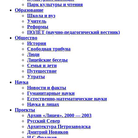
Парк культуры и чтения
Образование
Школа и вуз
Учитель
Реформы
ПОЛЁТ (научно-педагогический вестник)
Общество
История
Свободная трибуна
Люди
Лицейские беседы
Семья и дети
Путешествие
Утраты
Наука
Новости и факты
Гуманитарные науки
Естественно-математические науки
Наука в лицах
Проекты
Архив «Лицея». 2000 — 2003
Русский Север
Архитектура Петрозаводска
Дмитрий Новиков
И.С.Фрадков