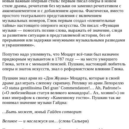
новый важный оперный стиль: первым писал оперы в новом
стиле драмы, речитатив без музыки он заменил речитативом с
аккомпанементом и с добавлением ариозы. Фактически, вместо
простого театрального представления с включением
музыкальных номеров, Глюк первым создал «пленительные
тайны» настоящего оперного искусства. Он писал: «Функция
музыки — помогать поэзии слова, выражать её значение, следя
за развитием ситуации в представляемой истории, без её
прерывания или задержки ненужными музыкальными разводами
и украшениями».
Попутно надо упомянуть, что Моцарт всё-таки был назначен
придворным музыкантом в 1787 году — на место умершего
Глюка, хотя и с меньшей пенсией. Пушкин, настоящий любитель
оперы и знаток искусств, знал о реформистском влиянии Глюка.
Пушкин знал арии из «Дон Жуана» Моцарта, которые в своей
драме дал играть слепому скрипачу. Реплику из арии Лепорелло
«O statua gentilissima Del gran’ Commendatore!… Ah, Padrone!»
(«О любезнейшая статуя великого командора!.. Ах, хозяин!») он
взял эпиграфом к своему «Каменному гостю». Пушкин так же
понимал значение музыки Гайдна:
…Быть может, новый Гайден сотворит
Великое — и наслажуся им…
(слова Сальери)