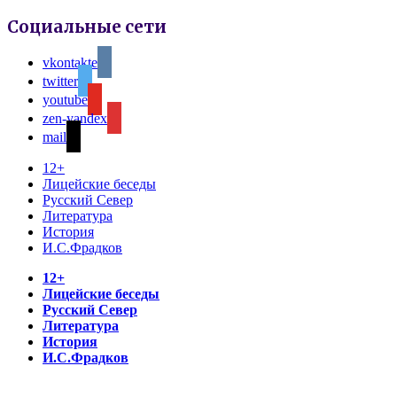
Социальные сети
vkontakte
twitter
youtube
zen-yandex
mail
12+
Лицейские беседы
Русский Север
Литература
История
И.С.Фрадков
12+
Лицейские беседы
Русский Север
Литература
История
И.С.Фрадков