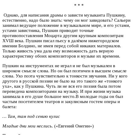
* * *
Однако, для написания драмы о зависти музыканта Пушкину,
естественно, надо было знать: чему он мог завидовать? Сальери
занимал ведущее положение в музыкальном мире, и его устами,
устами завистника, Пушкин приводит точные
противопоставления Моцарта другим крупным композитрам
XVШ века. Пушкин писал пьесу в далёком нижегородском
имении Болдино, не имея перед собой никаких материалов.
Только живость ума дала ему возможность дать верную
характеристику обоих композиторов и музыке их времени.
Пушкин на инструментах не играл и не был музыкален в
широком смысле слова. Но он был поэтичен в высшем смысле
слова. Ухо поэта чувствительно к тонкости звучания. Ни у кого
другого в русской поэзии не было на это такого же «тонкого
уха», как у Пушкина. Чуть ли не вся его поэзия была потом
переведена композиторами на музыку. И при жизни музыка
занимала в его душе большое место.В молодые годы он был
частым посетителем театров и закулисным гостем оперы и
балета:
… Там, там под сению кулис
Младые дни мои неслись
. («Евгений Онегин»)