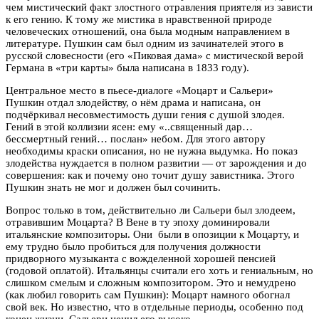
чем мистический факт злостного отравления приятеля из зависти
к его гению. К тому же мистика в нравственной природе
человеческих отношений, она была модным направлением в
литературе. Пушкин сам был одним из зачинателей этого в
русской словесности (его «Пиковая дама» с мистической верой
Германа в «три карты» была написана в 1833 году).
Центральное место в пьесе-диалоге «Моцарт и Сальери»
Пушкин отдал злодейству, о нём драма и написана, он
подчёркивал несовместимость души гения с душой злодея.
Гений в этой коллизии ясен: ему «..священный дар…
бессмертный гений… послан» небом. Для этого автору
необходимы краски описания, но не нужна выдумка. Но показ
злодейства нуждается в полном развитии — от зарождения и до
совершения: как и почему оно точит душу завистника. Этого
Пушкин знать не мог и должен был сочинить.
Вопрос только в том, действительно ли Сальери был злодеем,
отравившим Моцарта? В Вене в ту эпоху доминировали
итальянские композиторы. Они были в опозиции к Моцарту, и
ему трудно было пробиться для получения должности
придворного музыканта с вожделенной хорошей пенсией
(годовой оплатой). Итальянцы считали его хоть и гениальным, но
слишком смелым и сложным композитором. Это и немудрено
(как любил говорить сам Пушкин): Моцарт намного обогнал
свой век. Но известно, что в отдельные периоды, особенно под
конец жизни, Сальери ценил его высоко.