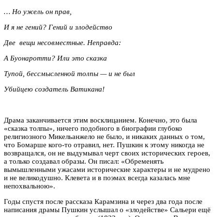
… Но ужель он прав,
И я не гений? Гений и злодейство
Две вещи несовместные. Неправда:
А Буонаротти? Или это сказка
Тупой, бессмысленной толпы — и не был
Убийцею создатель Ватикана!
Драма заканчивается этим восклицанием. Конечно, это была
«сказка толпы», ничего подобного в биографии глубоко
религиозного Микельанжело не было, и никаких данных о том,
что Бомарше кого-то отравил, нет. Пушкин к этому никогда не
возвращался, он не выдумывал черт своих исторических героев,
а только создавал образы. Он писал: «Обременять
вымышленными ужасами исторические характеры и не мудрено
и не великодушно. Клевета и в поэмах всегда казалась мне
непохвальною».
Годы спустя после рассказа Карамзина и через два года после
написания драмы Пушкин услышал о «злодействе» Сальери ещё