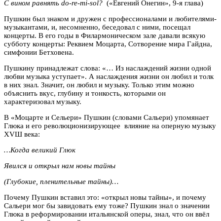
С вином равнять do-re-mi-sol?
(«Евгений Онегин», 9-я глава)
Пушкин был знаком и дружен с профессионалами и любителями-
музыкантами, и, несомненно, беседовал с ними, посещал
концерты. В его годы в Филармоническом зале давали всякую
субботу концерты: Реквием Моцарта, Сотворение мира Гайдна,
симфонии Бетховена.
Пушкину принадлежат слова: «… Из наслаждений жизни одной
любви музыка уступает». А наслаждения жизни он любил и толк
в них знал. Значит, он любил и музыку. Только этим можно
объяснить вкус, глубину и тонкость, которыми он
характеризовал музыку.
В «Моцарте и Сельери» Пушкин (словами Сальери) упомянает
Глюка и его революционизирующее влияние на оперную музыку
ХVШ века:
…Когда великий Глюк
Явился и открыл нам новы тайны
(Глубокие, пленительные тайны)…
Почему Пушкин вставил это: «открыл новы тайны», и почему
Сальери мог бы завидовать ему тоже? Пушкин знал о значении
Глюка в реформировании итальянской оперы, знал, что он ввёл