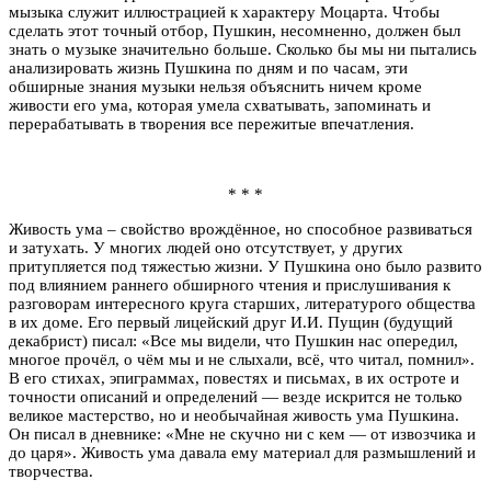
мызыка служит иллюстрацией к характеру Моцарта. Чтобы
сделать этот точный отбор, Пушкин, несомненно, должен был
знать о музыке значительно больше. Сколько бы мы ни пытались
анализировать жизнь Пушкина по дням и по часам, эти
обширные знания музыки нельзя объяснить ничем кроме
живости его ума, которая умела схватывать, запоминать и
перерабатывать в творения все пережитые впечатления.
* * *
Живость ума – свойство врождённое, но способное развиваться
и затухать. У многих людей оно отсутствует, у других
притупляется под тяжестью жизни. У Пушкина оно было развито
под влиянием раннего обширного чтения и прислушивания к
разговорам интересного круга старших, литературого общества
в их доме. Его первый лицейский друг И.И. Пущин (будущий
декабрист) писал: «Все мы видели, что Пушкин нас опередил,
многое прочёл, о чём мы и не слыхали, всё, что читал, помнил».
В его стихах, эпиграммах, повестях и письмах, в их остроте и
точности описаний и определений — везде искрится не только
великое мастерство, но и необычайная живость ума Пушкина.
Он писал в дневнике: «Мне не скучно ни с кем — от извозчика и
до царя». Живость ума давала ему материал для размышлений и
творчества.