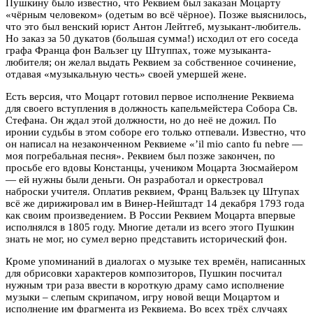
Пушкину было известно, что Реквием был заказан Моцарту
«чёрным человеком» (одетым во всё чёрное). Позже выяснилось,
что это был венский юрист Антон Лейтгеб, музыкант-любитель.
Но заказ за 50 дукатов (большая сумма!) исходил от его соседа
графа Франца фон Вальзег цу Штуппах, тоже музыканта-
любителя; он желал выдать Реквием за собственное сочинение,
отдавая «музыкальную честь» своей умершей жене.
Есть версия, что Моцарт готовил первое исполнение Реквиема
для своего вступления в должность капельмейстера Собора Св.
Стефана. Он ждал этой должности, но до неё не дожил. По
иронии судьбы в этом соборе его только отпевали. Известно, что
он написал на незаконченном Реквиеме «’il mio canto fu nebre —
моя погребальная песня». Реквием был позже закончен, по
просьбе его вдовы Констанцы, учеником Моцарта Зюсмайером
— ей нужны были деньги. Он разработал и оркестровал
наброски учителя. Оплатив реквием, Франц Вальзек цу Штупах
всё же дирижировал им в Винер-Нейштадт 14 декабря 1793 года
как своим произведением. В России Реквием Моцарта впервые
исполнялся в 1805 году. Многие детали из всего этого Пушкин
знать не мог, но сумел верно представить исторический фон.
Кроме упоминаний в диалогах о музыке тех времён, написанных
для обрисовки характеров композиторов, Пушкин посчитал
нужным три раза ввести в короткую драму само исполнение
музыки – слепым скрипачом, игру новой вещи Моцартом и
исполнение им фрагмента из Реквиема. Во всех трёх случаях