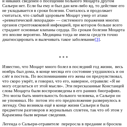
и никаких сведеней о посещении больного Моцарта другом
Сальери нет. Если бы ему и был дан кем-либо яд, то действие его
не укладывается в сроки болезни. Считалось и продолжает
считаться, что слабый здоровьем Моцарт умер от атаки
«ревматической лихорадки» — системного поражения многих
органов стрептоккоковой инфекцией, при котором больше всего
страдают основные клапаны сердца. По срокам болезни Моцарта
это вполне вероятно. Медицина тогда не имела средств точно
диагносцировать и вылечивать такое заболевание
[3]
.
* * *
Известно, что Моцарт много болел в последний год жизни, весь
ноябрь был дома, в конце месяца его состояние ухудшилось и он
слёг в постель. По воспоминаниям его жены он предчувствовал,
что скоро умрёт, и говорил, что его, наверное, отравили: «Я не
могу отделаться от этой мысли». Эти пересказанные Констанцей
слова Моцарта были воспроизведены в его ранних биографиях.
Это могла быть мнительность больного человека, и Сальери он
не упоминал. Но потом это его предположение развернулось в
легенду. Она возникла ещё в конце жизни Сальери и была
предметом разговоров и журнальных сплетен, так что об этом у
Карамзина были верные сведения.
Легенда о Сальери-отравителе переросла в предание и бросила