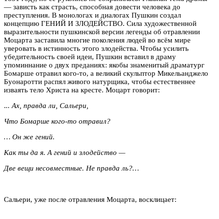
— зависть как страсть, способная довести человека до
преступления. В монологах и диалогах Пушкин создал
концепцию ГЕНИЙ И ЗЛОДЕЙСТВО. Сила художественной
выразительности пушкинской версии легенды об отравлении
Моцарта заставила многие поколения людей во всём мире
уверовать в истинность этого злодейства. Чтобы усилить
убедительность своей идеи, Пушкин вставил в драму
упоминнание о двух преданиях: якобы знаменитый драматург
Бомарше отравил кого-то, а великий скульптор Микельанджело
Буонаротти распял живого натурщика, чтобы естественнее
изваять тело Христа на кресте. Моцарт говорит:
.
.. Ах, правда ли, Сальери,
Что Бомарше кого-то отравил?
… Он же гений.
Как ты да я. А гений и злодейство —
Две вещи несовместные. Не правда ль?…
Сальери, уже после отравления Моцарта, восклицает: