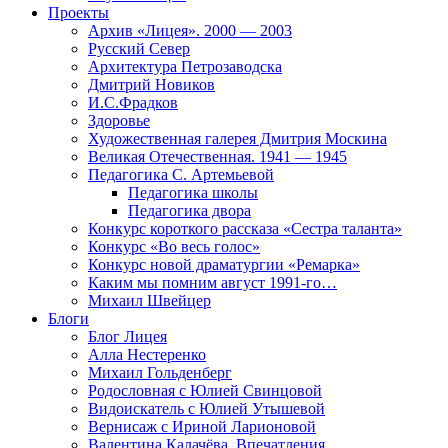
Проекты
Архив «Лицея». 2000 — 2003
Русский Север
Архитектура Петрозаводска
Дмитрий Новиков
И.С.Фрадков
Здоровье
Художественная галерея Дмитрия Москина
Великая Отечественная. 1941 — 1945
Педагогика С. Артемьевой
Педагогика школы
Педагогика двора
Конкурс короткого рассказа «Сестра таланта»
Конкурс «Во весь голос»
Конкурс новой драматургии «Ремарка»
Каким мы помним август 1991-го…
Михаил Швейцер
Блоги
Блог Лицея
Алла Нестеренко
Михаил Гольденберг
Родословная с Юлией Свинцовой
Видоискатель с Юлией Утышевой
Вернисаж с Ириной Ларионовой
Валентина Калачёва. Впечатления