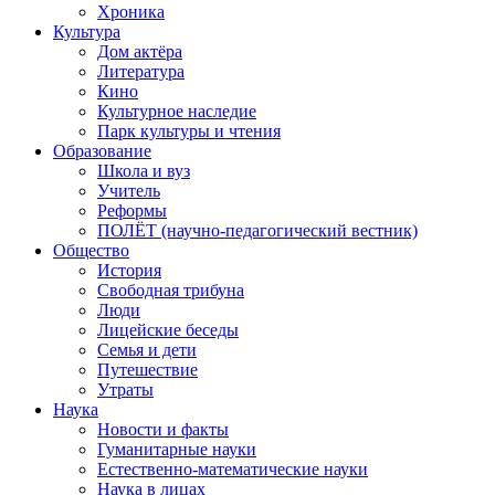
Хроника
Культура
Дом актёра
Литература
Кино
Культурное наследие
Парк культуры и чтения
Образование
Школа и вуз
Учитель
Реформы
ПОЛЁТ (научно-педагогический вестник)
Общество
История
Свободная трибуна
Люди
Лицейские беседы
Семья и дети
Путешествие
Утраты
Наука
Новости и факты
Гуманитарные науки
Естественно-математические науки
Наука в лицах