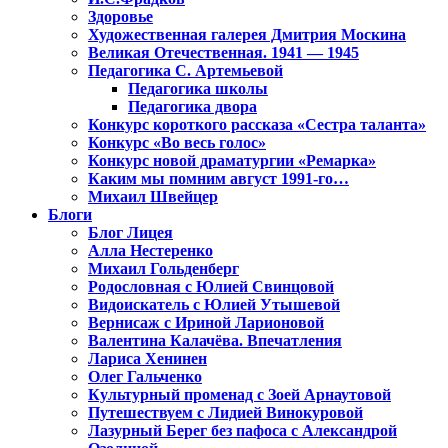
Здоровье
Художественная галерея Дмитрия Москина
Великая Отечественная. 1941 — 1945
Педагогика С. Артемьевой
Педагогика школы
Педагогика двора
Конкурс короткого рассказа «Сестра таланта»
Конкурс «Во весь голос»
Конкурс новой драматургии «Ремарка»
Каким мы помним август 1991-го…
Михаил Швейцер
Блоги
Блог Лицея
Алла Нестеренко
Михаил Гольденберг
Родословная с Юлией Свинцовой
Видоискатель с Юлией Утышевой
Вернисаж с Ириной Ларионовой
Валентина Калачёва. Впечатления
Лариса Хенинен
Олег Гальченко
Культурный променад с Зоей Арнаутовой
Путешествуем с Лидией Винокуровой
Лазурный Берег без пафоса с Александрой