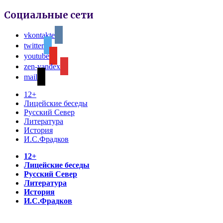
Социальные сети
vkontakte
twitter
youtube
zen-yandex
mail
12+
Лицейские беседы
Русский Север
Литература
История
И.С.Фрадков
12+
Лицейские беседы
Русский Север
Литература
История
И.С.Фрадков