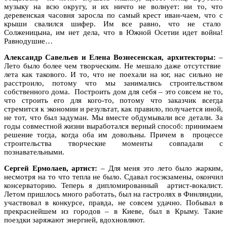
музыку на всю округу, и их ничто не волнует: ни то, что
деревенская часовня заросла по самый крест иван-чаем, что с
крыши свалился шифер. Им все равно, что не стало
Солженицына, им нет дела, что в Южной Осетии идет война!
Равнодушие…
Александр Савельев и Елена Вознесенская, архитекторы:
–
Лето было более чем творческим. Не мешало даже отсутствие
лета как такового. И то, что не поехали на юг, нас сильно не
расстроило, потому что мы занимались строительством
собственного дома. Построить дом для себя – это совсем не то,
что строить его для кого-то, потому что заказчик всегда
стремится к экономии и результат, как правило, получается иной,
не тот, что был задуман. Мы вместе обдумывали все детали. За
годы совместной жизни выработался верный способ: принимаем
решение тогда, когда оба им довольны. Причем в процессе
строительства творческие моменты совпадали с
познавательными.
Сергей Ермолаев, артист:
– Для меня это лето было жарким,
несмотря на то что тепла не было. Сдавал госэкзамены, окончил
консерваторию. Теперь я дипломированный артист-вокалист.
Летом пришлось много работать, был на гастролях в Финляндии,
участвовал в конкурсе, правда, не совсем удачно. Побывал в
прекраснейшем из городов – в Киеве, был в Крыму. Такие
поездки заряжают энергией, вдохновляют.