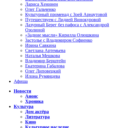
Лариса Хенинен
Олег Гальченко
Культурный променад с Зоей Арнаутовой
Путешествуем с Лидией Винокуровой
Лазурный Берег без пафоса с Александрой
Озолиной
«Задние мысли» Кирилла Олюшкина
Застолье с Владимиром Софиенко
Ирина Савкина
Светлана Артемьева
Наталья Мешкова
Владимир Берштейн
Екатерина Габалова
Олег Липовецкий
Илона Румянцева
Афиша
Новости
Анонс
Хроника
Культура
Дом актёра
Литература
Кино
Культурное наследие