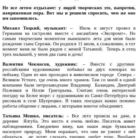
Не все летом отдыхают: у людей творческих это, напротив,
напряженная пора. Вот мы и решили спросить, чем же оно
им запомнилось.
Михаил Тоцкий, музыкант:
– Июль и август провел в
Германии на гастролях вместе с ансамблем «Экспромт». Но
самым творческим моментом нынешнего лета для меня было
рождение сына Сережи. Он родился 11 июля, к сожалению, в тот
момент меня не было рядом с женой Татьяной. Теперь я отец
трех малышей, у меня два сына и дочь!
Валентин Чекмасов, художник:
– Вместе с другими
российскими художниками побывал на двух пленэрах по
пейзажу. Один из них проходил в живописном городе Севера –
Великом Устюге, где очень много храмов. Там со мной в одной
компании были петрозаводчане Владимир Баландин, Дмитрий
Поленков и Нелли Григорьева. Считаю очень интересной
поездку на Белое море: с художниками из Санкт-Петербурга мы
рисовали в селе Шуерецкое. В таких поездках важно помимо
работы общение с людьми, с которыми многое объединяет.
Татьяна Мешко, писатель
: – Все лето провела на даче, в
деревне Ялгуба. Это место я очень люблю. Писатель живет
наблюдениями. Ежедневно вижу, как наши люди буквально
насилуют природу. Меня поражает, что они не умеют с ней
общаться, не хотят слушать тишину, щебет птиц. Врубают