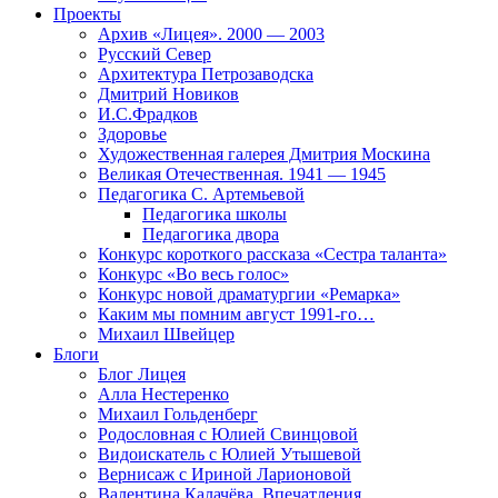
Проекты
Архив «Лицея». 2000 — 2003
Русский Север
Архитектура Петрозаводска
Дмитрий Новиков
И.С.Фрадков
Здоровье
Художественная галерея Дмитрия Москина
Великая Отечественная. 1941 — 1945
Педагогика С. Артемьевой
Педагогика школы
Педагогика двора
Конкурс короткого рассказа «Сестра таланта»
Конкурс «Во весь голос»
Конкурс новой драматургии «Ремарка»
Каким мы помним август 1991-го…
Михаил Швейцер
Блоги
Блог Лицея
Алла Нестеренко
Михаил Гольденберг
Родословная с Юлией Свинцовой
Видоискатель с Юлией Утышевой
Вернисаж с Ириной Ларионовой
Валентина Калачёва. Впечатления