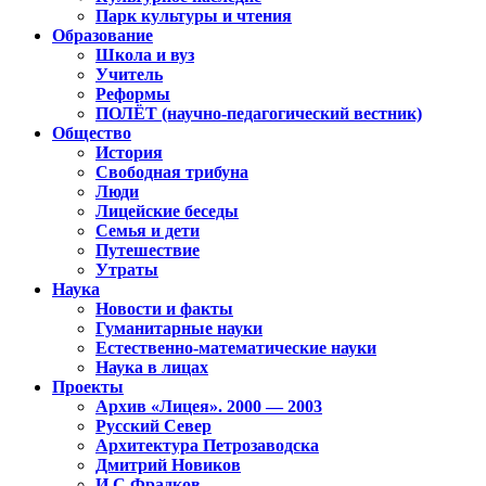
Парк культуры и чтения
Образование
Школа и вуз
Учитель
Реформы
ПОЛЁТ (научно-педагогический вестник)
Общество
История
Свободная трибуна
Люди
Лицейские беседы
Семья и дети
Путешествие
Утраты
Наука
Новости и факты
Гуманитарные науки
Естественно-математические науки
Наука в лицах
Проекты
Архив «Лицея». 2000 — 2003
Русский Север
Архитектура Петрозаводска
Дмитрий Новиков
И.С.Фрадков