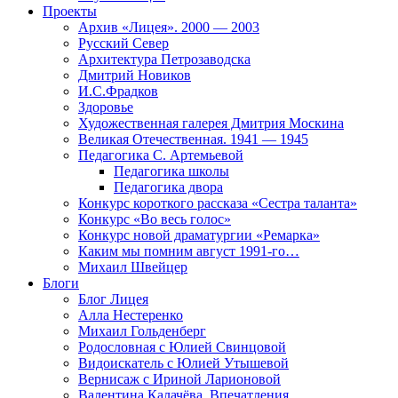
Проекты
Архив «Лицея». 2000 — 2003
Русский Север
Архитектура Петрозаводска
Дмитрий Новиков
И.С.Фрадков
Здоровье
Художественная галерея Дмитрия Москина
Великая Отечественная. 1941 — 1945
Педагогика С. Артемьевой
Педагогика школы
Педагогика двора
Конкурс короткого рассказа «Сестра таланта»
Конкурс «Во весь голос»
Конкурс новой драматургии «Ремарка»
Каким мы помним август 1991-го…
Михаил Швейцер
Блоги
Блог Лицея
Алла Нестеренко
Михаил Гольденберг
Родословная с Юлией Свинцовой
Видоискатель с Юлией Утышевой
Вернисаж с Ириной Ларионовой
Валентина Калачёва. Впечатления