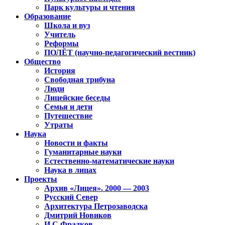
Парк культуры и чтения
Образование
Школа и вуз
Учитель
Реформы
ПОЛЁТ (научно-педагогический вестник)
Общество
История
Свободная трибуна
Люди
Лицейские беседы
Семья и дети
Путешествие
Утраты
Наука
Новости и факты
Гуманитарные науки
Естественно-математические науки
Наука в лицах
Проекты
Архив «Лицея». 2000 — 2003
Русский Север
Архитектура Петрозаводска
Дмитрий Новиков
И.С.Фрадков