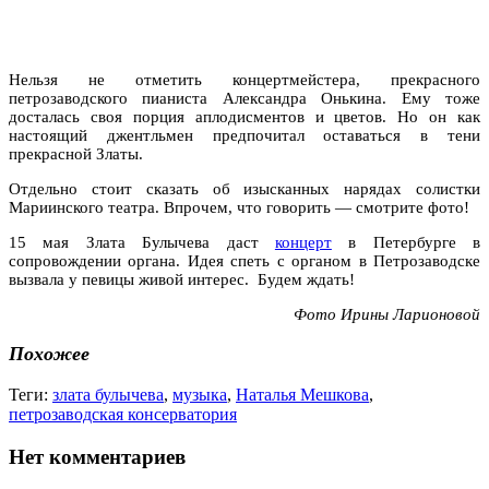
Нельзя не отметить концертмейстера, прекрасного
петрозаводского пианиста Александра Онькина. Ему тоже
досталась своя порция аплодисментов и цветов. Но он как
настоящий джентльмен предпочитал оставаться в тени
прекрасной Златы.
Отдельно стоит сказать об изысканных нарядах солистки
Мариинского театра. Впрочем, что говорить — смотрите фото!
15 мая Злата Булычева даст
концерт
в Петербурге в
сопровождении органа. Идея спеть с органом в Петрозаводске
вызвала у певицы живой интерес. Будем ждать!
Фото Ирины Ларионовой
Похожее
Теги:
злата булычева
,
музыка
,
Наталья Мешкова
,
петрозаводская консерватория
Нет комментариев