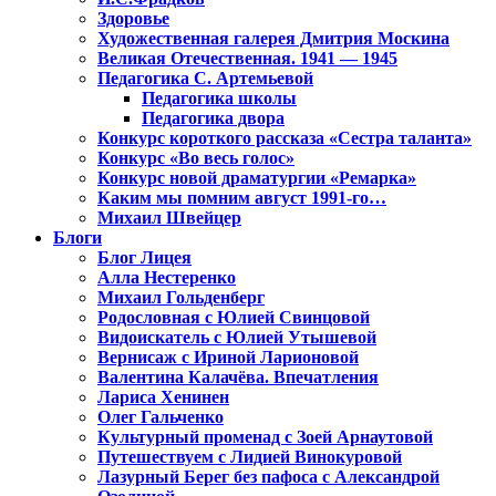
Здоровье
Художественная галерея Дмитрия Москина
Великая Отечественная. 1941 — 1945
Педагогика С. Артемьевой
Педагогика школы
Педагогика двора
Конкурс короткого рассказа «Сестра таланта»
Конкурс «Во весь голос»
Конкурс новой драматургии «Ремарка»
Каким мы помним август 1991-го…
Михаил Швейцер
Блоги
Блог Лицея
Алла Нестеренко
Михаил Гольденберг
Родословная с Юлией Свинцовой
Видоискатель с Юлией Утышевой
Вернисаж с Ириной Ларионовой
Валентина Калачёва. Впечатления
Лариса Хенинен
Олег Гальченко
Культурный променад с Зоей Арнаутовой
Путешествуем с Лидией Винокуровой
Лазурный Берег без пафоса с Александрой