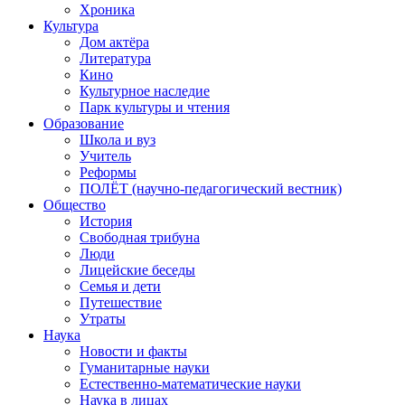
Хроника
Культура
Дом актёра
Литература
Кино
Культурное наследие
Парк культуры и чтения
Образование
Школа и вуз
Учитель
Реформы
ПОЛЁТ (научно-педагогический вестник)
Общество
История
Свободная трибуна
Люди
Лицейские беседы
Семья и дети
Путешествие
Утраты
Наука
Новости и факты
Гуманитарные науки
Естественно-математические науки
Наука в лицах