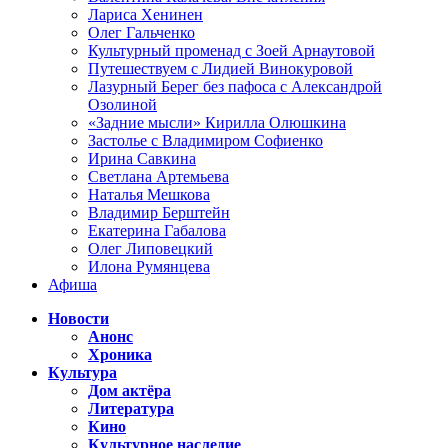
Лариса Хенинен
Олег Гальченко
Культурный променад с Зоей Арнаутовой
Путешествуем с Лидией Винокуровой
Лазурный Берег без пафоса с Александрой
Озолиной
«Задние мысли» Кирилла Олюшкина
Застолье с Владимиром Софиенко
Ирина Савкина
Светлана Артемьева
Наталья Мешкова
Владимир Берштейн
Екатерина Габалова
Олег Липовецкий
Илона Румянцева
Афиша
Новости
Анонс
Хроника
Культура
Дом актёра
Литература
Кино
Культурное наследие