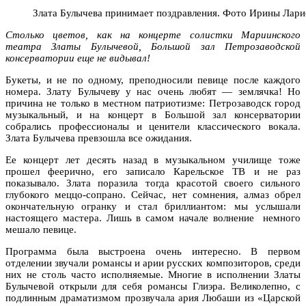
Злата Булычева принимает поздравления. Фото Ирины Лар
Столько цветов, как на концерте солистки Мариинского
театра Златы Булычевой, Большой зал Петрозаводской
консерватории еще не видывал!
Букеты, и не по одному, преподносили певице после каждого
номера. Злату Булычеву у нас очень любят — землячка! Но
причина не только в местном патриотизме: Петрозаводск город
музыкальный, и на концерт в Большой зал консерватории
собрались профессионалы и ценители классического вокала.
Злата Булычева превзошла все ожидания.
Ее концерт лет десять назад в музыкальном училище тоже
прошел феерично, его записало Карельское ТВ и не раз
показывало. Злата поразила тогда красотой своего сильного
глубокого меццо-сопрано. Сейчас, нет сомнения, алмаз обрел
окончательную огранку и стал бриллиантом: мы услышали
настоящего мастера. Лишь в самом начале волнение немного
мешало певице.
Программа была выстроена очень интересно. В первом
отделении звучали романсы и арии русских композиторов, среди
них не столь часто исполняемые. Многие в исполнении Златы
Булычевой открыли для себя романсы Глиэра. Великолепно, с
подлинным драматизмом прозвучала ария Любаши из «Царской