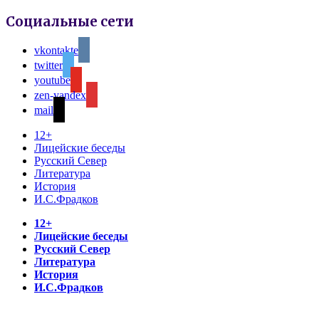
Социальные сети
vkontakte
twitter
youtube
zen-yandex
mail
12+
Лицейские беседы
Русский Север
Литература
История
И.С.Фрадков
12+
Лицейские беседы
Русский Север
Литература
История
И.С.Фрадков