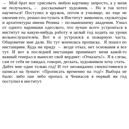
– Мой брат мог срисовать любую картинку запросто, а у меня
не получалось, – рассказывает художник. – Но я так хотел
научиться! Поступил в кружок, потом в училище, но еще не
окончив его, решил поступать в Институт живописи, скульптуры
и архитектуры имени Репина – по-нынешнему академия. Узнал
от одного парнишки одесского, что лучше всего устроиться в
институт на какую-нибудь работу и целый год ходить на уроки
вольнослушателем. Вот я и устроился в пожарную часть.
Общежитие мне дали. Но тут кончилась прописка. Я пошел по
инстанциям. Куда ни приду – везде отказ, нет основания и все
тут. И вот в последней инстанции принимает меня какой-то
важный генерал и выносит свой вердикт: «Отказать!». Я в слезы,
сам от себя не ожидал, говорю, дескать, художником хочу стать.
Дайте мне один только год! И тот неожиданно смилостивился и
написал на бумаге: «Прописать временно на год!» Выбора не
было: либо пан либо пропал, и Чекмасов в первый же год
поступил в институт.