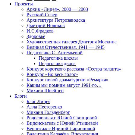
Проекты
Архив «Лицея». 2000 — 2003
Русский Север
Архитектура Петрозаводска
Дмитрий Новиков
И.С.Фрадков
Здоровье
Художественная галерея Дмитрия Москина
Великая Отечественная. 1941 — 1945
Педагогика С. Артемьевой
Педагогика школы
Педагогика двора
Конкурс короткого рассказа «Сестра таланта»
Конкурс «Во весь голос»
Конкурс новой драматургии «Ремарка»
Каким мы помним август 1991-го…
Михаил Швейцер
Блоги
Блог Лицея
Алла Нестеренко
Михаил Гольденберг
Родословная с Юлией Свинцовой
Видоискатель с Юлией Утышевой
Вернисаж с Ириной Ларионовой
Валентина Калачёва. Впечатления