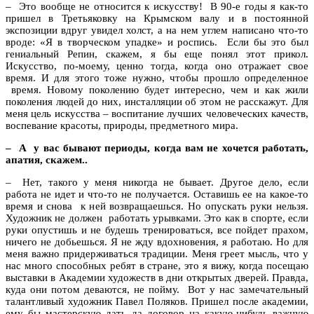
– Это вообще не относится к искусству! В 90-е годы я как-то
пришел в Третьяковку на Крымском валу и в постоянной
экспозиции вдруг увидел холст, а на нем углем написано что-то
вроде: «Я в творческом упадке» и роспись. Если бы это был
гениальный Репин, скажем, я бы еще понял этот прикол.
Искусство, по-моему, ценно тогда, когда оно отражает свое
время. И для этого тоже нужно, чтобы прошло определенное
время. Новому поколению будет интересно, чем и как жили
поколения людей до них, инсталляции об этом не расскажут. Для
меня цель искусства – воспитание лучших человеческих качеств,
воспевание красоты, природы, предметного мира.
– А у вас бывают периоды, когда вам не хочется работать,
апатия, скажем..
– Нет, такого у меня никогда не бывает. Другое дело, если
работа не идет и что-то не получается. Оставишь ее на какое-то
время и снова к ней возвращаешься. Но опускать руки нельзя.
Художник не должен работать урывками. Это как в спорте, если
руки опустишь и не будешь тренироваться, все пойдет прахом,
ничего не добьешься. Я не жду вдохновения, я работаю. Но для
меня важно придерживаться традиции. Меня греет мысль, что у
нас много способных ребят в стране, это я вижу, когда посещаю
выставки в Академии художеств в дни открытых дверей. Правда,
куда они потом деваются, не пойму. Вот у нас замечательный
талантливый художник Павел Поляков. Пришел после академии,
ему бы мастерскую дать да договор на какую-нибудь важную