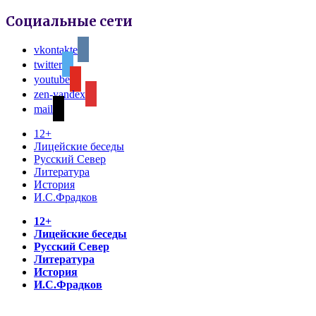
Социальные сети
vkontakte
twitter
youtube
zen-yandex
mail
12+
Лицейские беседы
Русский Север
Литература
История
И.С.Фрадков
12+
Лицейские беседы
Русский Север
Литература
История
И.С.Фрадков