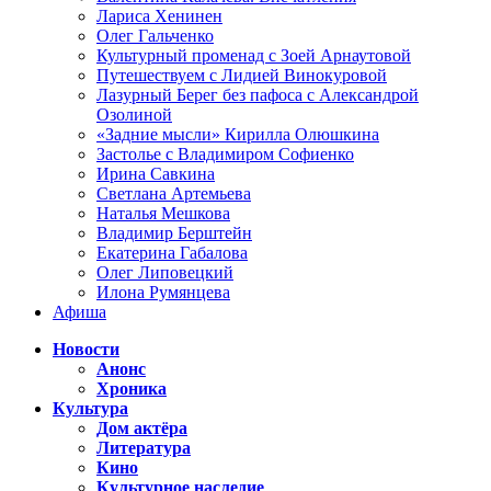
Лариса Хенинен
Олег Гальченко
Культурный променад с Зоей Арнаутовой
Путешествуем с Лидией Винокуровой
Лазурный Берег без пафоса с Александрой
Озолиной
«Задние мысли» Кирилла Олюшкина
Застолье с Владимиром Софиенко
Ирина Савкина
Светлана Артемьева
Наталья Мешкова
Владимир Берштейн
Екатерина Габалова
Олег Липовецкий
Илона Румянцева
Афиша
Новости
Анонс
Хроника
Культура
Дом актёра
Литература
Кино
Культурное наследие