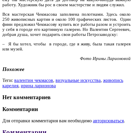
работу. Художник бы рос в своем мастерстве и людям служил.
Вся мастерская Чекмасова заполнена полотнами. Здесь около
250 живописных картин и около 100 графических листов. Один
финн предложил Чекмасову купить все работы разом и устроить
у себя в городе его картинную галерею. Но Валентин Сергеевич,
добрая душа, хочет подарить свои работы Петрозаводску:
– Я бы хотел, чтобы в городе, где я живу, была такая галерея
или музей.
Фото Ирины Ларионовой
Похожее
Теги:
валентин чекмасов
,
визуальные искусства
,
живопись
карелия
,
ирина ларионова
Нет комментариев
Комментарии
Для отправки комментария вам необходимо
авторизоваться
.
Комментарии