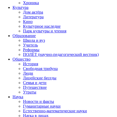
Хроника
Культура
Дом актёра
Литература
Кино
Культурное наследие
Парк культуры и чтения
Образование
Школа и вуз
Учитель
Реформы
ПОЛЁТ (научно-педагогический вестник)
Общество
История
Свободная трибуна
Люди
Лицейские беседы
Семья и дети
Путешествие
Утраты
Наука
Новости и факты
Гуманитарные науки
Естественно-математические науки
Наука в лицах