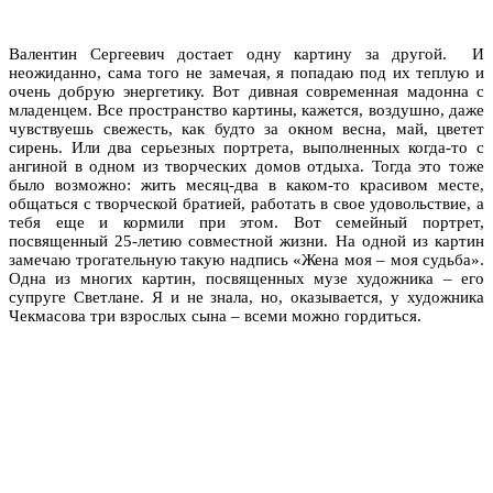
Валентин Сергеевич достает одну картину за другой. И
неожиданно, сама того не замечая, я попадаю под их теплую и
очень добрую энергетику. Вот дивная современная мадонна с
младенцем. Все пространство картины, кажется, воздушно, даже
чувствуешь свежесть, как будто за окном весна, май, цветет
сирень. Или два серьезных портрета, выполненных когда-то с
ангиной в одном из творческих домов отдыха. Тогда это тоже
было возможно: жить месяц-два в каком-то красивом месте,
общаться с творческой братией, работать в свое удовольствие, а
тебя еще и кормили при этом. Вот семейный портрет,
посвященный 25-летию совместной жизни. На одной из картин
замечаю трогательную такую надпись «Жена моя – моя судьба».
Одна из многих картин, посвященных музе художника – его
супруге Светлане. Я и не знала, но, оказывается, у художника
Чекмасова три взрослых сына – всеми можно гордиться.