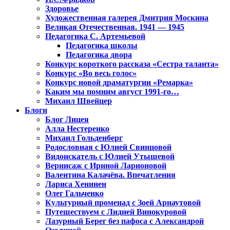
Здоровье
Художественная галерея Дмитрия Москина
Великая Отечественная. 1941 — 1945
Педагогика С. Артемьевой
Педагогика школы
Педагогика двора
Конкурс короткого рассказа «Сестра таланта»
Конкурс «Во весь голос»
Конкурс новой драматургии «Ремарка»
Каким мы помним август 1991-го…
Михаил Швейцер
Блоги
Блог Лицея
Алла Нестеренко
Михаил Гольденберг
Родословная с Юлией Свинцовой
Видоискатель с Юлией Утышевой
Вернисаж с Ириной Ларионовой
Валентина Калачёва. Впечатления
Лариса Хенинен
Олег Гальченко
Культурный променад с Зоей Арнаутовой
Путешествуем с Лидией Винокуровой
Лазурный Берег без пафоса с Александрой