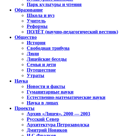
Парк культуры и чтения
Образование
Школа и вуз
Учитель
Реформы
ПОЛЁТ (научно-педагогический вестник)
Общество
История
Свободная трибуна
Люди
Лицейские беседы
Семья и дети
Путешествие
Утраты
Наука
Новости и факты
Гуманитарные науки
Естественно-математические науки
Наука в лицах
Проекты
Архив «Лицея». 2000 — 2003
Русский Север
Архитектура Петрозаводска
Дмитрий Новиков
И.С.Фрадков