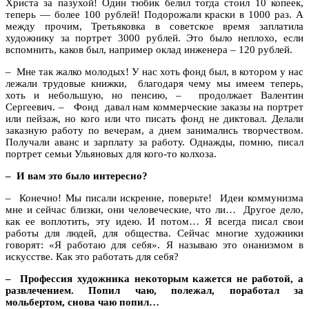
Христа за пазухой! Один тюбик белил тогда стоил 10 копеек,
теперь — более 100 рублей! Подорожали краски в 1000 раз. А
между прочим, Третьяковка в советское время заплатила
художнику за портрет 3000 рублей. Это было неплохо, если
вспомнить, каков был, например оклад инженера – 120 рублей.
– Мне так жалко молодых! У нас хоть фонд был, в котором у нас
лежали трудовые книжки, благодаря чему мы имеем теперь,
хоть и небольшую, но пенсию, – продолжает Валентин
Сергеевич. – Фонд давал нам коммерческие заказы на портрет
или пейзаж, но кого или что писать фонд не диктовал. Делали
заказную работу по вечерам, а днем занимались творчеством.
Получали аванс и зарплату за работу. Однажды, помню, писал
портрет семьи Ульяновых для кого-то колхоза.
– И вам это было интересно?
– Конечно! Мы писали искренне, поверьте! Идеи коммунизма
мне и сейчас близки, они человеческие, что ли… Другое дело,
как ее воплотить, эту идею. И потом… Я всегда писал свои
работы для людей, для общества. Сейчас многие художники
говорят: «Я работаю для себя». Я называю это онанизмом в
искусстве. Как это работать для себя?
– Профессия художника некоторым кажется не работой, а
развлечением. Попил чаю, полежал, поработал за
мольбертом, снова чаю попил…