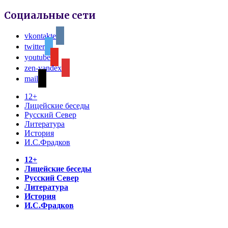
Социальные сети
vkontakte
twitter
youtube
zen-yandex
mail
12+
Лицейские беседы
Русский Север
Литература
История
И.С.Фрадков
12+
Лицейские беседы
Русский Север
Литература
История
И.С.Фрадков