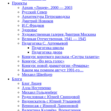
Проекты
Архив «Лицея». 2000 — 2003
Русский Север
Архитектура Петрозаводска
Дмитрий Новиков
И.С.Фрадков
Здоровье
Художественная галерея Дмитрия Москина
Великая Отечественная. 1941 — 1945
Педагогика С. Артемьевой
Педагогика школы
Педагогика двора
Конкурс короткого рассказа «Сестра таланта»
Конкурс «Во весь голос»
Конкурс новой драматургии «Ремарка»
Каким мы помним август 1991-го…
Михаил Швейцер
Блоги
Блог Лицея
Алла Нестеренко
Михаил Гольденберг
Родословная с Юлией Свинцовой
Видоискатель с Юлией Утышевой
Вернисаж с Ириной Ларионовой
Валентина Калачёва. Впечатления