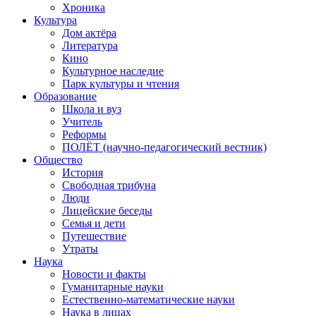
Хроника
Культура
Дом актёра
Литература
Кино
Культурное наследие
Парк культуры и чтения
Образование
Школа и вуз
Учитель
Реформы
ПОЛЁТ (научно-педагогический вестник)
Общество
История
Свободная трибуна
Люди
Лицейские беседы
Семья и дети
Путешествие
Утраты
Наука
Новости и факты
Гуманитарные науки
Естественно-математические науки
Наука в лицах