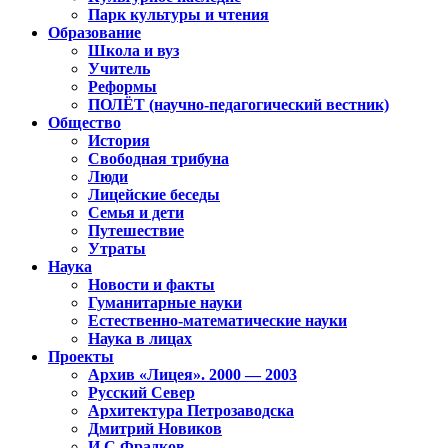
Парк культуры и чтения
Образование
Школа и вуз
Учитель
Реформы
ПОЛЁТ (научно-педагогический вестник)
Общество
История
Свободная трибуна
Люди
Лицейские беседы
Семья и дети
Путешествие
Утраты
Наука
Новости и факты
Гуманитарные науки
Естественно-математические науки
Наука в лицах
Проекты
Архив «Лицея». 2000 — 2003
Русский Север
Архитектура Петрозаводска
Дмитрий Новиков
И.С.Фрадков