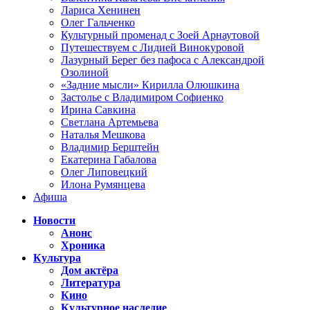
Лариса Хенинен
Олег Гальченко
Культурный променад с Зоей Арнаутовой
Путешествуем с Лидией Винокуровой
Лазурный Берег без пафоса с Александрой
Озолиной
«Задние мысли» Кирилла Олюшкина
Застолье с Владимиром Софиенко
Ирина Савкина
Светлана Артемьева
Наталья Мешкова
Владимир Берштейн
Екатерина Габалова
Олег Липовецкий
Илона Румянцева
Афиша
Новости
Анонс
Хроника
Культура
Дом актёра
Литература
Кино
Культурное наследие