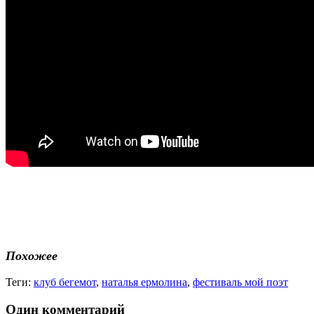
Похожее
Теги:
клуб бегемот
,
наталья ермолина
,
фестиваль мой поэт
Один комментарий