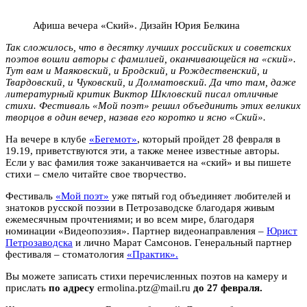
Афиша вечера «Ский». Дизайн Юрия Белкина
Так сложилось, что в десятку лучших российских и советских
поэтов вошли авторы с фамилией, оканчивающейся на «ский».
Тут вам и Маяковский, и Бродский, и Рождественский, и
Твардовский, и Чуковский, и Долматовский. Да что там, даже
литературный критик Виктор Шкловский писал отличные
стихи. Фестиваль «Мой поэт» решил объединить этих великих
творцов в один вечер, назвав его коротко и ясно «Ский».
На вечере в клубе
«Бегемот»
, который пройдет 28 февраля в
19.19, приветствуются эти, а также менее известные авторы.
Если у вас фамилия тоже заканчивается на «ский» и вы пишете
стихи – смело читайте свое творчество.
Фестиваль
«Мой поэт»
уже пятый год объединяет любителей и
знатоков русской поэзии в Петрозаводске благодаря живым
ежемесячным прочтениями; и во всем мире, благодаря
номинации «Видеопоэзия». Партнер видеонаправления –
Юрист
Петрозаводска
и лично Марат Самсонов. Генеральный партнер
фестиваля – стоматология
«Практик».
Вы можете записать стихи перечисленных поэтов на камеру и
прислать
по адресу
ermolina.ptz@mail.ru
до 27 февраля.