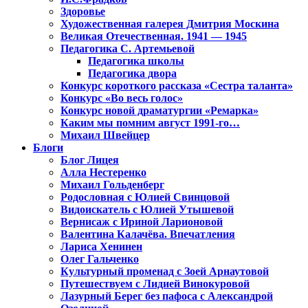
Здоровье
Художественная галерея Дмитрия Москина
Великая Отечественная. 1941 — 1945
Педагогика С. Артемьевой
Педагогика школы
Педагогика двора
Конкурс короткого рассказа «Сестра таланта»
Конкурс «Во весь голос»
Конкурс новой драматургии «Ремарка»
Каким мы помним август 1991-го…
Михаил Швейцер
Блоги
Блог Лицея
Алла Нестеренко
Михаил Гольденберг
Родословная с Юлией Свинцовой
Видоискатель с Юлией Утышевой
Вернисаж с Ириной Ларионовой
Валентина Калачёва. Впечатления
Лариса Хенинен
Олег Гальченко
Культурный променад с Зоей Арнаутовой
Путешествуем с Лидией Винокуровой
Лазурный Берег без пафоса с Александрой