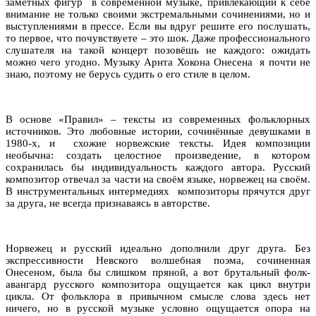
заметных фигур в современной музыке, привлекающий к себе
внимание не только своими экстремальными сочинениями, но и
выступлениями в прессе. Если вы вдруг решите его послушать,
то первое, что почувствуете – это шок. Даже профессионального
слушателя на такой концерт позовёшь не каждого: ожидать
можно чего угодно. Музыку Арнта Хокона Онесена я почти не
знаю, поэтому не берусь судить о его стиле в целом.
В основе «Правил» – тексты из современных фольклорных
источников. Это любовные истории, сочинённые девушками в
1980-х, и схожие норвежские тексты. Идея композиции
необычна: создать целостное произведение, в котором
сохранилась бы индивидуальность каждого автора. Русский
композитор отвечал за части на своём языке, норвежец на своём.
В инструментальных интермедиях композиторы прячутся друг
за друга, не всегда признаваясь в авторстве.
Норвежец и русский идеально дополнили друг друга. Без
экспрессивности Невского волшебная поэма, сочиненная
Онесеном, была бы слишком пряной, а вот брутальный фолк-
авангард русского композитора ощущается как цикл внутри
цикла. От фольклора в привычном смысле слова здесь нет
ничего, но в русской музыке условно ощущается опора на