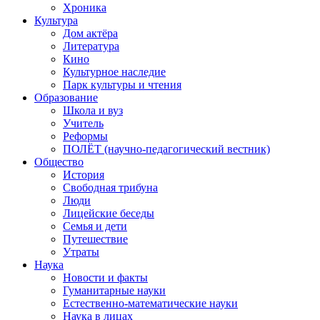
Хроника
Культура
Дом актёра
Литература
Кино
Культурное наследие
Парк культуры и чтения
Образование
Школа и вуз
Учитель
Реформы
ПОЛЁТ (научно-педагогический вестник)
Общество
История
Свободная трибуна
Люди
Лицейские беседы
Семья и дети
Путешествие
Утраты
Наука
Новости и факты
Гуманитарные науки
Естественно-математические науки
Наука в лицах