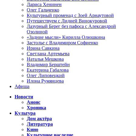
Лариса Хенинен
Олег Гальченко
Культурный променад с Зоей Арнаутовой
Путешествуем с Лидией Винокуровой
Лазурный Берег без пафоса с Александрой
Озолиной
«Задние мысли» Кирилла Олюшкина
Застолье с Владимиром Софиенко
Ирина Савкина
Светлана Артемьева
Наталья Мешкова
Владимир Берштейн
Екатерина Габалова
Олег Липовецкий
Илона Румянцева
Афиша
Новости
Анонс
Хроника
Культура
Дом актёра
Литература
Кино
Культурное наследие