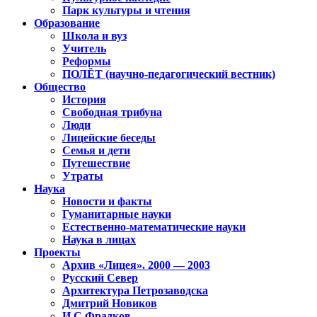
Парк культуры и чтения
Образование
Школа и вуз
Учитель
Реформы
ПОЛЁТ (научно-педагогический вестник)
Общество
История
Свободная трибуна
Люди
Лицейские беседы
Семья и дети
Путешествие
Утраты
Наука
Новости и факты
Гуманитарные науки
Естественно-математические науки
Наука в лицах
Проекты
Архив «Лицея». 2000 — 2003
Русский Север
Архитектура Петрозаводска
Дмитрий Новиков
И.С.Фрадков