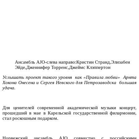
Ансамбль AJO-слева направо:Кристин Странд,Элизабеи
Эйде,Дженнифер Торренс,Джеймс Клэппертон
Услышать проект такого уровня как «Правила любви» Арнта
Хокона Онесена и Сергея Невского для Петрозаводска большая
удача.
Для ценителей современной академической музыки концерт,
прошедший в мае в Карельской государственной филармонии,
стал роскошным подарком.
Норвежский ансамбль AJO совместно с российскими