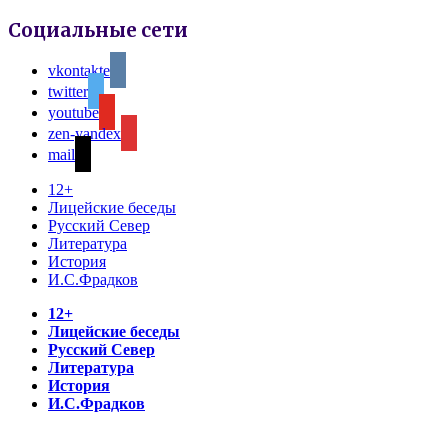
Социальные сети
vkontakte
twitter
youtube
zen-yandex
mail
12+
Лицейские беседы
Русский Север
Литература
История
И.С.Фрадков
12+
Лицейские беседы
Русский Север
Литература
История
И.С.Фрадков