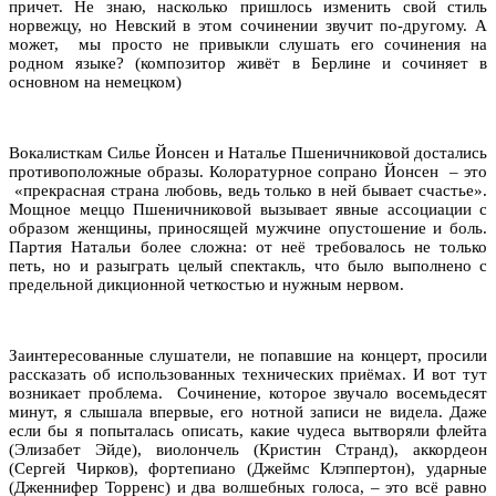
причет. Не знаю, насколько пришлось изменить свой стиль
норвежцу, но Невский в этом сочинении звучит по-другому. А
может, мы просто не привыкли слушать его сочинения на
родном языке? (композитор живёт в Берлине и сочиняет в
основном на немецком)
Вокалисткам Силье Йонсен и Наталье Пшеничниковой достались
противоположные образы. Колоратурное сопрано Йонсен – это
«прекрасная страна любовь, ведь только в ней бывает счастье».
Мощное меццо Пшеничниковой вызывает явные ассоциации с
образом женщины, приносящей мужчине опустошение и боль.
Партия Натальи более сложна: от неё требовалось не только
петь, но и разыграть целый спектакль, что было выполнено с
предельной дикционной четкостью и нужным нервом.
Заинтересованные слушатели, не попавшие на концерт, просили
рассказать об использованных технических приёмах. И вот тут
возникает проблема. Сочинение, которое звучало восемьдесят
минут, я слышала впервые, его нотной записи не видела. Даже
если бы я попыталась описать, какие чудеса вытворяли флейта
(Элизабет Эйде), виолончель (Кристин Странд), аккордеон
(Сергей Чирков), фортепиано (Джеймс Клэппертон), ударные
(Дженнифер Торренс) и два волшебных голоса, – это всё равно