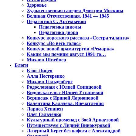
Здоровье
Художественная галерея Дмитрия Москина
Великая Отечественная. 1941 — 1945
Педагогика С. Артемьевой
Педагогика школы
Педагогика двора
Конкурс короткого рассказа «Сестра таланта»
Конкурс «Во весь голос»
Конкурс новой драматургии «Ремарка»
Каким мы помним август 1991-го…
Михаил Швейцер
Блоги
Блог Лицея
Алла Нестеренко
Михаил Гольденберг
Родословная с Юлией Свинцовой
Видоискатель с Юлией Утышевой
Вернисаж с Ириной Ларионовой
Валентина Калачёва. Впечатления
Лариса Хенинен
Олег Гальченко
Культурный променад с Зоей Арнаутовой
Путешествуем с Лидией Винокуровой
Лазурный Берег без пафоса с Александрой