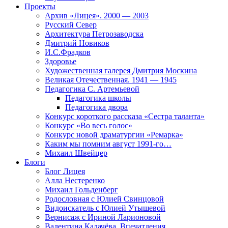
Проекты
Архив «Лицея». 2000 — 2003
Русский Север
Архитектура Петрозаводска
Дмитрий Новиков
И.С.Фрадков
Здоровье
Художественная галерея Дмитрия Москина
Великая Отечественная. 1941 — 1945
Педагогика С. Артемьевой
Педагогика школы
Педагогика двора
Конкурс короткого рассказа «Сестра таланта»
Конкурс «Во весь голос»
Конкурс новой драматургии «Ремарка»
Каким мы помним август 1991-го…
Михаил Швейцер
Блоги
Блог Лицея
Алла Нестеренко
Михаил Гольденберг
Родословная с Юлией Свинцовой
Видоискатель с Юлией Утышевой
Вернисаж с Ириной Ларионовой
Валентина Калачёва. Впечатления