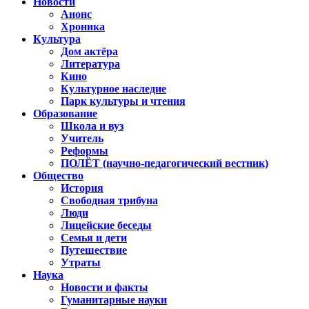
Новости
Анонс
Хроника
Культура
Дом актёра
Литература
Кино
Культурное наследие
Парк культуры и чтения
Образование
Школа и вуз
Учитель
Реформы
ПОЛЁТ (научно-педагогический вестник)
Общество
История
Свободная трибуна
Люди
Лицейские беседы
Семья и дети
Путешествие
Утраты
Наука
Новости и факты
Гуманитарные науки