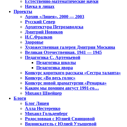
Естественно-математические науки
Наука в лицах
Проекты
Архив «Лицея». 2000 — 2003
Русский Север
Архитектура Петрозаводска
Дмитрий Новиков
И.С.Фрадков
Здоровье
Художественная галерея Дмитрия Москина
Великая Отечественная. 1941 — 1945
Педагогика С. Артемьевой
Педагогика школы
Педагогика двора
Конкурс короткого рассказа «Сестра таланта»
Конкурс «Во весь голос»
Конкурс новой драматургии «Ремарка»
Каким мы помним август 1991-го…
Михаил Швейцер
Блоги
Блог Лицея
Алла Нестеренко
Михаил Гольденберг
Родословная с Юлией Свинцовой
Видоискатель с Юлией Утышевой