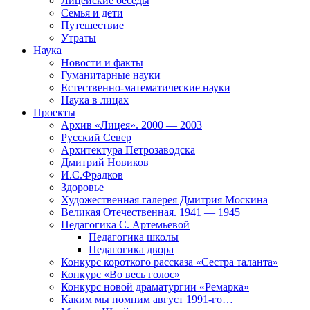
Лицейские беседы
Семья и дети
Путешествие
Утраты
Наука
Новости и факты
Гуманитарные науки
Естественно-математические науки
Наука в лицах
Проекты
Архив «Лицея». 2000 — 2003
Русский Север
Архитектура Петрозаводска
Дмитрий Новиков
И.С.Фрадков
Здоровье
Художественная галерея Дмитрия Москина
Великая Отечественная. 1941 — 1945
Педагогика С. Артемьевой
Педагогика школы
Педагогика двора
Конкурс короткого рассказа «Сестра таланта»
Конкурс «Во весь голос»
Конкурс новой драматургии «Ремарка»
Каким мы помним август 1991-го…