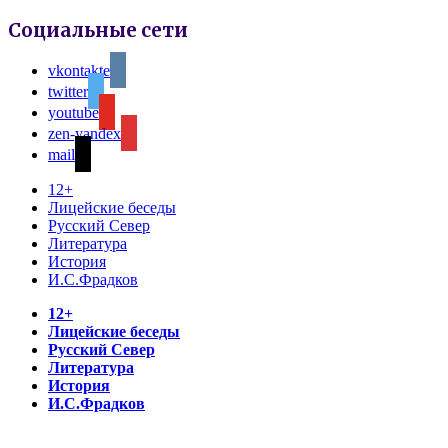
Социальные сети
vkontakte
twitter
youtube
zen-yandex
mail
12+
Лицейские беседы
Русский Север
Литература
История
И.С.Фрадков
12+
Лицейские беседы
Русский Север
Литература
История
И.С.Фрадков