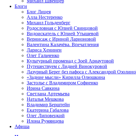
Михаил Швейцер
Блоги
Блог Лицея
Алла Нестеренко
Михаил Гольденберг
Родословная с Юлией Свинцовой
Видоискатель с Юлией Утышевой
Вернисаж с Ириной Ларионовой
Валентина Калачёва. Впечатления
Лариса Хенинен
Олег Гальченко
Культурный променад с Зоей Арнаутовой
Путешествуем с Лидией Винокуровой
Лазурный Берег без пафоса с Александрой Озолино
«Задние мысли» Кирилла Олюшкина
Застолье с Владимиром Софиенко
Ирина Савкина
Светлана Артемьева
Наталья Мешкова
Владимир Берштейн
Екатерина Габалова
Олег Липовецкий
Илона Румянцева
Афиша