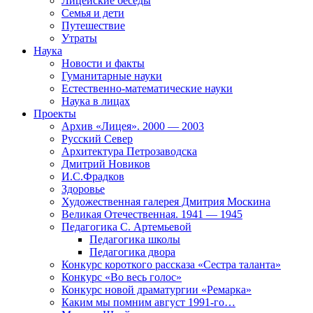
Лицейские беседы
Семья и дети
Путешествие
Утраты
Наука
Новости и факты
Гуманитарные науки
Естественно-математические науки
Наука в лицах
Проекты
Архив «Лицея». 2000 — 2003
Русский Север
Архитектура Петрозаводска
Дмитрий Новиков
И.С.Фрадков
Здоровье
Художественная галерея Дмитрия Москина
Великая Отечественная. 1941 — 1945
Педагогика С. Артемьевой
Педагогика школы
Педагогика двора
Конкурс короткого рассказа «Сестра таланта»
Конкурс «Во весь голос»
Конкурс новой драматургии «Ремарка»
Каким мы помним август 1991-го…