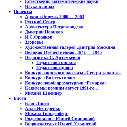
Естественно-математические науки
Наука в лицах
Проекты
Архив «Лицея». 2000 — 2003
Русский Север
Архитектура Петрозаводска
Дмитрий Новиков
И.С.Фрадков
Здоровье
Художественная галерея Дмитрия Москина
Великая Отечественная. 1941 — 1945
Педагогика С. Артемьевой
Педагогика школы
Педагогика двора
Конкурс короткого рассказа «Сестра таланта»
Конкурс «Во весь голос»
Конкурс новой драматургии «Ремарка»
Каким мы помним август 1991-го…
Михаил Швейцер
Блоги
Блог Лицея
Алла Нестеренко
Михаил Гольденберг
Родословная с Юлией Свинцовой
Видоискатель с Юлией Утышевой