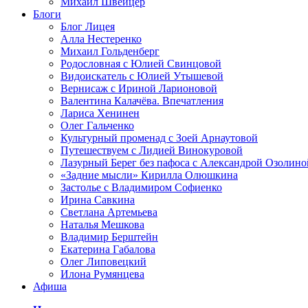
Михаил Швейцер
Блоги
Блог Лицея
Алла Нестеренко
Михаил Гольденберг
Родословная с Юлией Свинцовой
Видоискатель с Юлией Утышевой
Вернисаж с Ириной Ларионовой
Валентина Калачёва. Впечатления
Лариса Хенинен
Олег Гальченко
Культурный променад с Зоей Арнаутовой
Путешествуем с Лидией Винокуровой
Лазурный Берег без пафоса с Александрой Озолино
«Задние мысли» Кирилла Олюшкина
Застолье с Владимиром Софиенко
Ирина Савкина
Светлана Артемьева
Наталья Мешкова
Владимир Берштейн
Екатерина Габалова
Олег Липовецкий
Илона Румянцева
Афиша