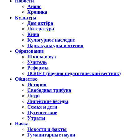
Новости
Анонс
Хроника
Культура
Дом актёра
Литература
Кино
Культурное наследие
Парк культуры и чтения
Образование
Школа и вуз
Учитель
Реформы
ПОЛЁТ (научно-педагогический вестник)
Общество
История
Свободная трибуна
Люди
Лицейские беседы
Семья и дети
Путешествие
Утраты
Наука
Новости и факты
Гуманитарные науки