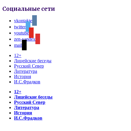
Социальные сети
vkontakte
twitter
youtube
zen-yandex
mail
12+
Лицейские беседы
Русский Север
Литература
История
И.С.Фрадков
12+
Лицейские беседы
Русский Север
Литература
История
И.С.Фрадков