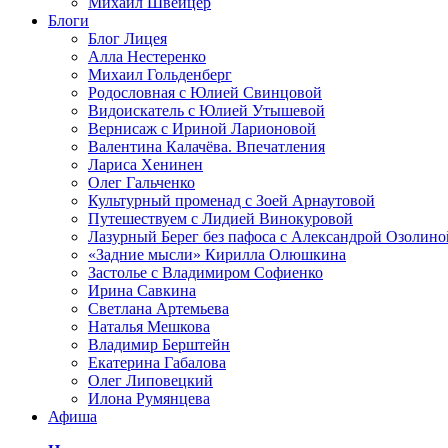
Михаил Швейцер
Блоги
Блог Лицея
Алла Нестеренко
Михаил Гольденберг
Родословная с Юлией Свинцовой
Видоискатель с Юлией Утышевой
Вернисаж с Ириной Ларионовой
Валентина Калачёва. Впечатления
Лариса Хенинен
Олег Гальченко
Культурный променад с Зоей Арнаутовой
Путешествуем с Лидией Винокуровой
Лазурный Берег без пафоса с Александрой Озолино
«Задние мысли» Кирилла Олюшкина
Застолье с Владимиром Софиенко
Ирина Савкина
Светлана Артемьева
Наталья Мешкова
Владимир Берштейн
Екатерина Габалова
Олег Липовецкий
Илона Румянцева
Афиша