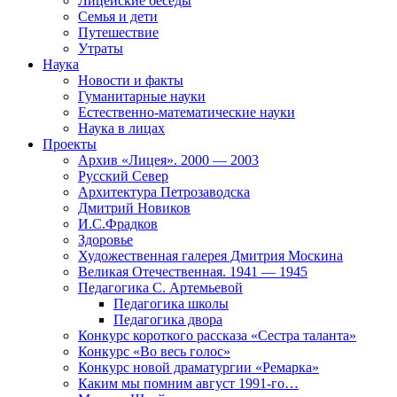
Лицейские беседы
Семья и дети
Путешествие
Утраты
Наука
Новости и факты
Гуманитарные науки
Естественно-математические науки
Наука в лицах
Проекты
Архив «Лицея». 2000 — 2003
Русский Север
Архитектура Петрозаводска
Дмитрий Новиков
И.С.Фрадков
Здоровье
Художественная галерея Дмитрия Москина
Великая Отечественная. 1941 — 1945
Педагогика С. Артемьевой
Педагогика школы
Педагогика двора
Конкурс короткого рассказа «Сестра таланта»
Конкурс «Во весь голос»
Конкурс новой драматургии «Ремарка»
Каким мы помним август 1991-го…