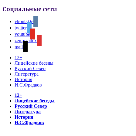
Социальные сети
vkontakte
twitter
youtube
zen-yandex
mail
12+
Лицейские беседы
Русский Север
Литература
История
И.С.Фрадков
12+
Лицейские беседы
Русский Север
Литература
История
И.С.Фрадков