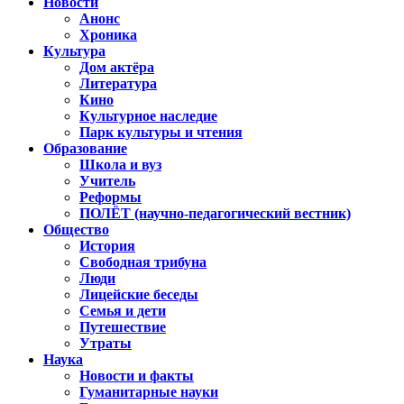
Новости
Анонс
Хроника
Культура
Дом актёра
Литература
Кино
Культурное наследие
Парк культуры и чтения
Образование
Школа и вуз
Учитель
Реформы
ПОЛЁТ (научно-педагогический вестник)
Общество
История
Свободная трибуна
Люди
Лицейские беседы
Семья и дети
Путешествие
Утраты
Наука
Новости и факты
Гуманитарные науки