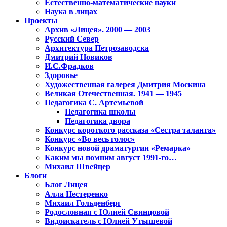
Естественно-математические науки
Наука в лицах
Проекты
Архив «Лицея». 2000 — 2003
Русский Север
Архитектура Петрозаводска
Дмитрий Новиков
И.С.Фрадков
Здоровье
Художественная галерея Дмитрия Москина
Великая Отечественная. 1941 — 1945
Педагогика С. Артемьевой
Педагогика школы
Педагогика двора
Конкурс короткого рассказа «Сестра таланта»
Конкурс «Во весь голос»
Конкурс новой драматургии «Ремарка»
Каким мы помним август 1991-го…
Михаил Швейцер
Блоги
Блог Лицея
Алла Нестеренко
Михаил Гольденберг
Родословная с Юлией Свинцовой
Видоискатель с Юлией Утышевой