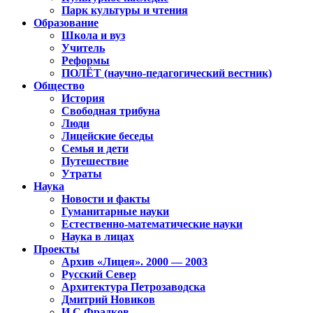
Парк культуры и чтения
Образование
Школа и вуз
Учитель
Реформы
ПОЛЁТ (научно-педагогический вестник)
Общество
История
Свободная трибуна
Люди
Лицейские беседы
Семья и дети
Путешествие
Утраты
Наука
Новости и факты
Гуманитарные науки
Естественно-математические науки
Наука в лицах
Проекты
Архив «Лицея». 2000 — 2003
Русский Север
Архитектура Петрозаводска
Дмитрий Новиков
И.С.Фрадков