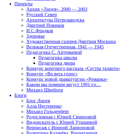
Проекты
Архив «Лицея». 2000 — 2003
Русский Север
Архитектура Петрозаводска
Дмитрий Новиков
И.С.Фрадков
Здоровье
Художественная галерея Дмитрия Москина
Великая Отечественная. 1941 — 1945
Педагогика С. Артемьевой
Педагогика школы
Педагогика двора
Конкурс короткого рассказа «Сестра таланта»
Конкурс «Во весь голос»
Конкурс новой драматургии «Ремарка»
Каким мы помним август 1991-го…
Михаил Швейцер
Блоги
Блог Лицея
Алла Нестеренко
Михаил Гольденберг
Родословная с Юлией Свинцовой
Видоискатель с Юлией Утышевой
Вернисаж с Ириной Ларионовой
Валентина Калачёва. Впечатления