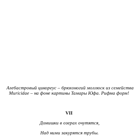
Алебастровый цикореус – брюхоногий моллюск из семейства
Muricidae – на фоне картины Тамары Юфа.
Рифма форм!
VII
Домишки в озерах очутятся,
Над ними закурятся трубы.