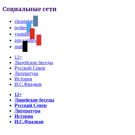
Социальные сети
vkontakte
twitter
youtube
zen-yandex
mail
12+
Лицейские беседы
Русский Север
Литература
История
И.С.Фрадков
12+
Лицейские беседы
Русский Север
Литература
История
И.С.Фрадков