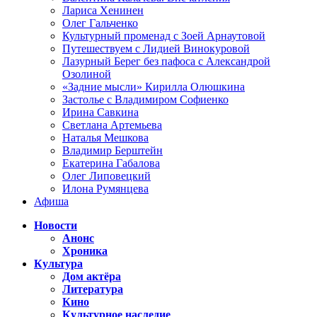
Лариса Хенинен
Олег Гальченко
Культурный променад с Зоей Арнаутовой
Путешествуем с Лидией Винокуровой
Лазурный Берег без пафоса с Александрой
Озолиной
«Задние мысли» Кирилла Олюшкина
Застолье с Владимиром Софиенко
Ирина Савкина
Светлана Артемьева
Наталья Мешкова
Владимир Берштейн
Екатерина Габалова
Олег Липовецкий
Илона Румянцева
Афиша
Новости
Анонс
Хроника
Культура
Дом актёра
Литература
Кино
Культурное наследие