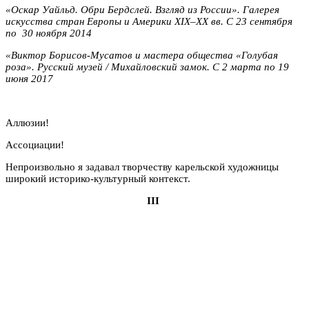
«Оскар Уайльд. Обри Бердслей. Взгляд из России».
Галерея
искусства стран Европы и Америки XIX–XX вв.
С 23 сентября
по 30 ноября 2014
«
Виктор Борисов-Мусатов и мастера общества
«
Голубая
роза
».
Русский музей / Михайловский замок
.
С
2 марта
по
19
июня 2017
Аллюзии!
Ассоциации!
Непроизвольно я задавал творчеству карельской художницы
широкий историко-культурный контекст.
III