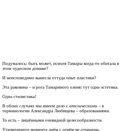
Подумалось: быть может, психея Тамары когда-то обитала в
этом чудесном домике?
И неисповедимо вынесла оттуда опыт пластики?
Эта раковина – и рога Тамариного оленя: тут одна эстетика.
Одна стилистика!
В обоих случаях мы имеем дело с
ателическими
– в
терминологии Александра Любищева – образованиями.
То есть – лишёнными очевидной целесообразности.
Утилитарного момента днём с огнём не отыщешь.