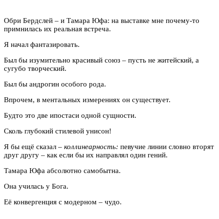
Обри Бердслей – и Тамара Юфа: на выставке мне почему-то
примнилась их реальная встреча.
Я начал фантазировать.
Был бы изумительно красивый союз – пусть не житейский, а
сугубо творческий.
Был бы андрогин особого рода.
Впрочем, в ментальных измерениях он существует.
Будто это две ипостаси одной сущности.
Сколь глубокий стилевой унисон!
Я бы ещё сказал –
коллинеарность:
певучие линии словно вторят
друг другу – как если бы их направлял один гений.
Тамара Юфа абсолютно самобытна.
Она училась у Бога.
Её конвергенция с модерном – чудо.