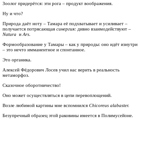
Зоолог придерётся: эти рога – продукт воображения.
Ну и что?
Природа даёт ноту – Тамара её подхватывает и усиливает –
получается потрясающая
синергия:
дивно взаимодействуют –
Natura
и
Ars.
Формообразование у Тамары – как у природы: оно идёт изнутри
– это нечто имманентное и спонтанное.
Это органика.
Алексей Фёдорович Лосев учил нас верить в реальность
метаморфоз.
Сказочное оборотничество!
Оно может осуществляться в цепи перевоплощений.
Возле любимой картины мне вспомнился
Chicoreus alabaster.
Безупречный образец этой раковины имеется в Полимусейоне.