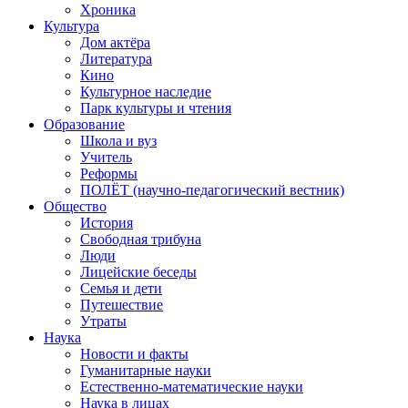
Хроника
Культура
Дом актёра
Литература
Кино
Культурное наследие
Парк культуры и чтения
Образование
Школа и вуз
Учитель
Реформы
ПОЛЁТ (научно-педагогический вестник)
Общество
История
Свободная трибуна
Люди
Лицейские беседы
Семья и дети
Путешествие
Утраты
Наука
Новости и факты
Гуманитарные науки
Естественно-математические науки
Наука в лицах