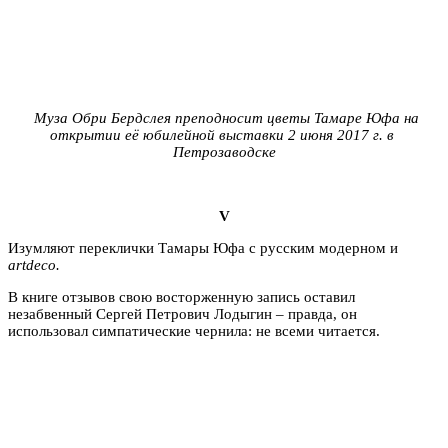
Муза Обри Бердслея преподносит цветы Тамаре Юфа на
открытии её юбилейной выставки 2 июня 2017 г. в
Петрозаводске
V
Изумляют переклички Тамары Юфа с русским модерном и
artdeco.
В книге отзывов свою восторженную запись оставил
незабвенный Сергей Петрович Лодыгин – правда, он
использовал симпатические чернила: не всеми читается.