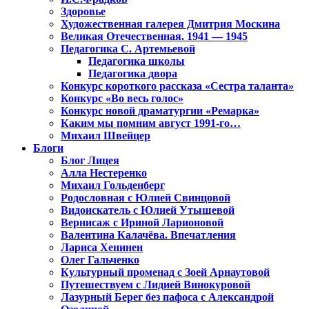
Здоровье
Художественная галерея Дмитрия Москина
Великая Отечественная. 1941 — 1945
Педагогика С. Артемьевой
Педагогика школы
Педагогика двора
Конкурс короткого рассказа «Сестра таланта»
Конкурс «Во весь голос»
Конкурс новой драматургии «Ремарка»
Каким мы помним август 1991-го…
Михаил Швейцер
Блоги
Блог Лицея
Алла Нестеренко
Михаил Гольденберг
Родословная с Юлией Свинцовой
Видоискатель с Юлией Утышевой
Вернисаж с Ириной Ларионовой
Валентина Калачёва. Впечатления
Лариса Хенинен
Олег Гальченко
Культурный променад с Зоей Арнаутовой
Путешествуем с Лидией Винокуровой
Лазурный Берег без пафоса с Александрой