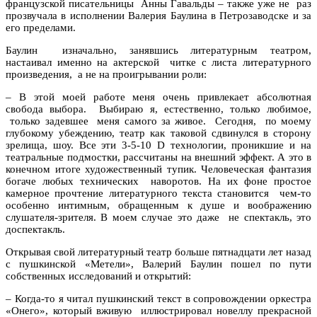
французской писательницы Анны Гавальды – также уже не раз
прозвучала в исполнении Валерия Баулина в Петрозаводске и за
его пределами.
Баулин изначально, занявшись литературным театром,
настаивал именно на актерской читке с листа литературного
произведения, а не на проигрывании роли:
–
В этой моей работе меня очень привлекает абсолютная
свобода выбора. Выбираю я, естественно, только любимое,
только задевшее меня самого за живое. Сегодня, по моему
глубокому убеждению, театр как таковой сдвинулся в сторону
зрелища, шоу. Все эти 3-5-10 D технологии, проникшие и на
театральные подмостки, рассчитаны на внешний эффект. А это в
конечном итоге художественный тупик. Человеческая фантазия
богаче любых технических наворотов. На их фоне простое
камерное прочтение литературного текста становится чем-то
особенно интимным, обращенным к душе и воображению
слушателя-зрителя. В моем случае это даже не спектакль, это
доспектакль.
Открывая свой литературный театр больше пятнадцати лет назад
с пушкинской «Метели», Валерий Баулин пошел по пути
собственных исследований и открытий:
–
Когда-то я читал пушкинский текст в сопровождении оркестра
«Онего», который вживую иллюстрировал новеллу прекрасной