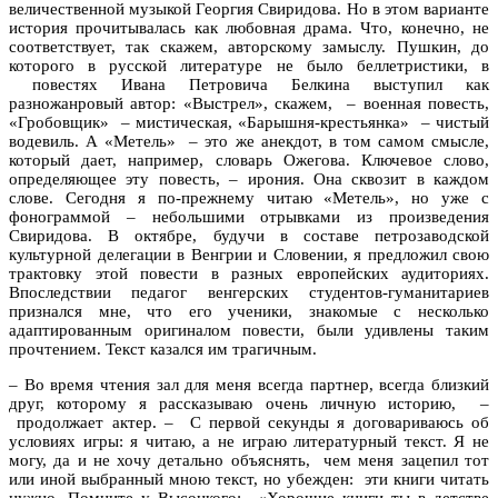
величественной музыкой Георгия Свиридова. Но в этом варианте
история прочитывалась как любовная драма. Что, конечно, не
соответствует, так скажем, авторскому замыслу. Пушкин, до
которого в русской литературе не было беллетристики, в
повестях Ивана Петровича Белкина выступил как
разножанровый автор: «Выстрел», скажем,
–
военная повесть,
«Гробовщик»
–
мистическая, «Барышня-крестьянка»
–
чистый
водевиль. А «Метель»
–
это же анекдот, в том самом смысле,
который дает, например, словарь Ожегова. Ключевое слово,
определяющее эту повесть, – ирония. Она сквозит в каждом
слове. Сегодня я по-прежнему читаю «Метель», но уже с
фонограммой
–
небольшими отрывками из произведения
Свиридова. В октябре, будучи в составе петрозаводской
культурной делегации в Венгрии и Словении, я предложил свою
трактовку этой повести в разных европейских аудиториях.
Впоследствии педагог венгерских студентов-гуманитариев
признался мне, что его ученики, знакомые с несколько
адаптированным оригиналом повести, были удивлены таким
прочтением. Текст казался им трагичным.
–
Во время чтения зал для меня всегда партнер, всегда близкий
друг, которому я рассказываю очень личную историю,
–
продолжает актер.
–
С первой секунды я договариваюсь об
условиях игры: я читаю, а не играю литературный текст. Я не
могу, да и не хочу детально объяснять, чем меня зацепил тот
или иной выбранный мною текст, но убежден: эти книги читать
нужно. Помните у Высоцкого: «Хорошие книги ты в детстве