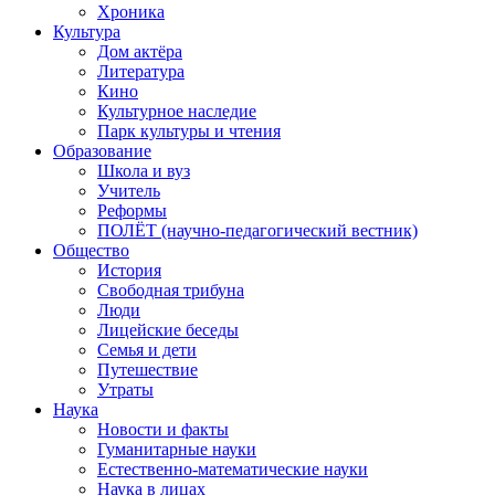
Хроника
Культура
Дом актёра
Литература
Кино
Культурное наследие
Парк культуры и чтения
Образование
Школа и вуз
Учитель
Реформы
ПОЛЁТ (научно-педагогический вестник)
Общество
История
Свободная трибуна
Люди
Лицейские беседы
Семья и дети
Путешествие
Утраты
Наука
Новости и факты
Гуманитарные науки
Естественно-математические науки
Наука в лицах