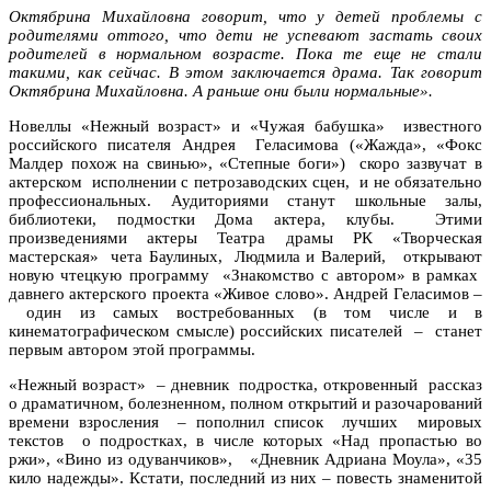
Октябрина Михайловна говорит, что у детей проблемы с
родителями оттого, что дети не успевают застать своих
родителей в нормальном возрасте. Пока те еще не стали
такими, как сейчас. В этом заключается драма. Так говорит
Октябрина Михайловна. А раньше они были нормальные
».
Новеллы «Нежный возраст» и «Чужая бабушка» известного
российского писателя Андрея Геласимова («Жажда», «Фокс
Малдер похож на свинью», «Степные боги») скоро зазвучат в
актерском исполнении с петрозаводских сцен, и не обязательно
профессиональных. Аудиториями станут школьные залы,
библиотеки, подмостки Дома актера, клубы. Этими
произведениями актеры Театра драмы РК «Творческая
мастерская» чета Баулиных, Людмила и Валерий, открывают
новую чтецкую программу «Знакомство с автором» в рамках
давнего актерского проекта «Живое слово». Андрей Геласимов
–
один из самых востребованных (в том числе и в
кинематографическом смысле) российских писателей
–
станет
первым автором этой программы.
«Нежный возраст»
–
дневник подростка, откровенный рассказ
о драматичном, болезненном, полном открытий и разочарований
времени взросления
–
пополнил список лучших мировых
текстов о подростках, в числе которых «Над пропастью во
ржи», «Вино из одуванчиков», «Дневник Адриана Моула», «35
кило надежды». Кстати, последний из них
–
повесть знаменитой