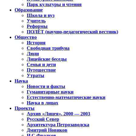
Парк культуры и чтения
Образование
Школа и вуз
Учитель
Реформы
ПОЛЁТ (научно-педагогический вестник)
Общество
История
Свободная трибуна
Люди
Лицейские беседы
Семья и дети
Путешествие
Утраты
Наука
Новости и факты
Гуманитарные науки
Естественно-математические науки
Наука в лицах
Проекты
Архив «Лицея». 2000 — 2003
Русский Север
Архитектура Петрозаводска
Дмитрий Новиков
И.С.Фрадков