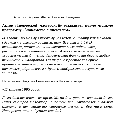
Валерий Баулин. Фото Алексея Гайдина
Актер «Творческой мастерской» открывает новую чтецкую
программу «Знакомство с писателем»
.
«Сегодня, по моему глубокому убеждению, театр как таковой
сдвинулся в сторону зрелища, шоу. Все эти 3-5-10 D
технологии, проникшие и на театральные подмостки,
рассчитаны на внешний эффект. А это в конечном итоге
художественный тупик. Человеческая фантазия богаче любых
технических наворотов. На их фоне простое камерное
прочтение литературного текста становится особенно
интимным, обращенным к душе и воображению слушателя-
зрителя».
Из новеллы Андрея Геласимова «Нежный возраст»:
«17 апреля 1995 года.
Дома больше никто не орет. Мама два раза не ночевала дома.
Папа смотрел телевизор, а потом пел. Закрывался в ванной
комнате и пел какие-то странные песни. В два часа ночи.
Интересно, что подумали соседи?