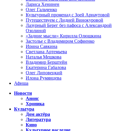
Лариса Хенинен
Олег Гальченко
Культурный променад с Зоей Арнаутовой
Путешествуем с Лидией Винокуровой
Лазурный Берег без пафоса с Александрой
Озолиной
«Задние мысли» Кирилла Олюшкина
Застолье с Владимиром Софиенко
Ирина Савкина
Светлана Артемьева
Наталья Мешкова
Владимир Берштейн
Екатерина Габалова
Олег Липовецкий
Илона Румянцева
Афиша
Новости
Анонс
Хроника
Культура
Дом актёра
Литература
Кино
Культурное наследие