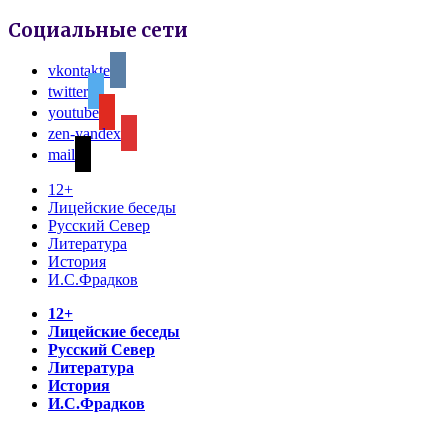
Социальные сети
vkontakte
twitter
youtube
zen-yandex
mail
12+
Лицейские беседы
Русский Север
Литература
История
И.С.Фрадков
12+
Лицейские беседы
Русский Север
Литература
История
И.С.Фрадков