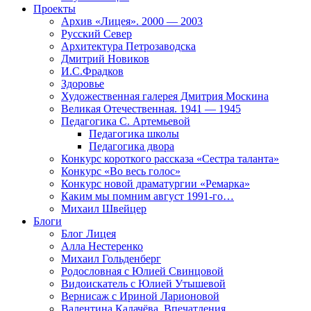
Проекты
Архив «Лицея». 2000 — 2003
Русский Север
Архитектура Петрозаводска
Дмитрий Новиков
И.С.Фрадков
Здоровье
Художественная галерея Дмитрия Москина
Великая Отечественная. 1941 — 1945
Педагогика С. Артемьевой
Педагогика школы
Педагогика двора
Конкурс короткого рассказа «Сестра таланта»
Конкурс «Во весь голос»
Конкурс новой драматургии «Ремарка»
Каким мы помним август 1991-го…
Михаил Швейцер
Блоги
Блог Лицея
Алла Нестеренко
Михаил Гольденберг
Родословная с Юлией Свинцовой
Видоискатель с Юлией Утышевой
Вернисаж с Ириной Ларионовой
Валентина Калачёва. Впечатления