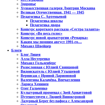
Здоровье
Художественная галерея Дмитрия Москина
Великая Отечественная. 1941 — 1945
Педагогика С. Артемьевой
Педагогика школы
Педагогика двора
Конкурс короткого рассказа «Сестра таланта»
Конкурс «Во весь голос»
Конкурс новой драматургии «Ремарка»
Каким мы помним август 1991-го…
Михаил Швейцер
Блоги
Блог Лицея
Алла Нестеренко
Михаил Гольденберг
Родословная с Юлией Свинцовой
Видоискатель с Юлией Утышевой
Вернисаж с Ириной Ларионовой
Валентина Калачёва. Впечатления
Лариса Хенинен
Олег Гальченко
Культурный променад с Зоей Арнаутовой
Путешествуем с Лидией Винокуровой
Лазурный Берег без пафоса с Александрой