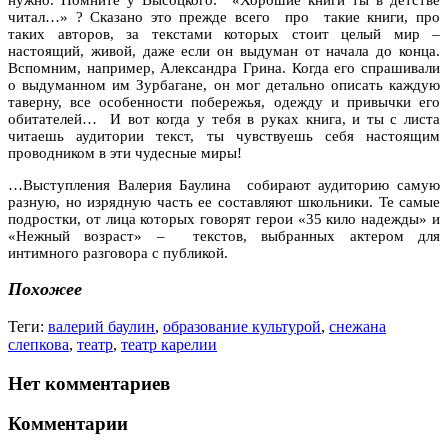
читал…» ? Сказано это прежде всего про такие книги, про
таких авторов, за текстами которых стоит целый мир –
настоящий, живой, даже если он выдуман от начала до конца.
Вспомним, например, Александра Грина. Когда его спрашивали
о выдуманном им Зурбагане, он мог детально описать каждую
таверну, все особенности побережья, одежду и привычки его
обитателей… И вот когда у тебя в руках книга, и ты с листа
читаешь аудитории текст, ты чувствуешь себя настоящим
проводником в эти чудесные миры!
…Выступления Валерия Баулина собирают аудиторию самую
разную, но изрядную часть ее составляют школьники. Те самые
подростки, от лица которых говорят герои «35 кило надежды» и
«Нежный возраст»
–
текстов, выбранных актером для
интимного разговора с публикой.
Похожее
Теги:
валерий баулин
,
образование культурой
,
снежана
слепкова
,
театр
,
театр карелии
Нет комментариев
Комментарии