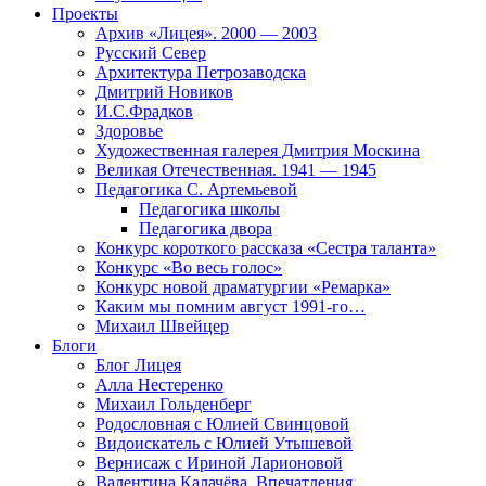
Проекты
Архив «Лицея». 2000 — 2003
Русский Север
Архитектура Петрозаводска
Дмитрий Новиков
И.С.Фрадков
Здоровье
Художественная галерея Дмитрия Москина
Великая Отечественная. 1941 — 1945
Педагогика С. Артемьевой
Педагогика школы
Педагогика двора
Конкурс короткого рассказа «Сестра таланта»
Конкурс «Во весь голос»
Конкурс новой драматургии «Ремарка»
Каким мы помним август 1991-го…
Михаил Швейцер
Блоги
Блог Лицея
Алла Нестеренко
Михаил Гольденберг
Родословная с Юлией Свинцовой
Видоискатель с Юлией Утышевой
Вернисаж с Ириной Ларионовой
Валентина Калачёва. Впечатления