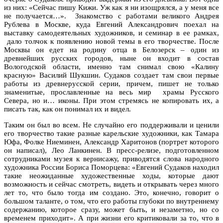
из них: «Сейчас пишу Кижи. Уж как я ни изощрялся, а у меня все
не получается…». Знакомство с работами великого Андрея
Рублева в Москве, куда Евгений Александрович поехал на
выставку самодеятельных художников, и семинар в ее рамках,
дало толчок к появлению новой темы в его творчестве. После
Москвы он едет на родину отца в Белозерск – один из
древнейших русских городов, ныне он входит в состав
Вологодской области, именно там снимал свою «Калину
красную» Василий Шукшин. Судаков создает там свои первые
работы из древнерусской серии, причем, пишет не только
знаменитые, прославленные на весь мир храмы Русского
Севера, но и… иконы. При этом стремясь не копировать их, а
писать так, как он понимал их и видел.
Таким он был во всем. Не случайно его поддерживали и ценили
его творчество такие разные карельские художники, как Тамара
Юфа, Фолке Ниеминен, Александр Харитонов (портрет которого
он написал), Лео Ланкинен. В пресс-релизе, подготовленном
сотрудниками музея к вернисажу, приводятся слова народного
художника России Бориса Поморцева: «Евгений Судаков находил
такие неожиданные художественные ходы, которые дают
возможность и сейчас смотреть, видеть и открывать через много
лет то, что было тогда им создано. Это, конечно, говорит о
большом таланте, о том, что его работы глубоки по внутреннему
содержанию, которое сразу, может быть, и незаметно, но со
временем приходит». А при жизни его критиковали за то, что в