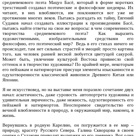
средневекового поэта Мацуо Басё, который в форме коротких
трехстиший создавал поэтические и философские шедевры. Их
читают, в них влюбляются, им поклоняются вот уже не
протяжении многих веков. Пытаясь разгадать их тайну, Евгений
Судаков начал создавать иллюстрации к произведениям Басё,
пытаясь найти ответы на свои же вопросы: в чем современность
творчества средневекового поэта? Как выразить
художественными, изобразительными средствами его
философию, его поэтический мир? Ведь в его стихах ничего не
происходит, там нет сильных страстей и эмоций: просто картина
того, как человек ранней весной любуется цветущей сакурой.
Может быть, увлечение культурой Востока привнесло свой
оттенок и в творчество художника? По крайней мере, некоторым
его пейзажам и натюрмортам присущи элементы изысканности и
одухотворенности классической живописи Древнего Китая или
Японии.
Я не искусствовед, но на выставке меня поразило сочетание двух
начал: аскетичность, даже суровость автопортрета художника и
удивительная лиричность, даже нежность, одухотворенность его
пейзажей и натюрмортов. Неоспоримое свидетельство его
вечной влюбленности в природу, в окружающий мир, наконец, в
жизнь.
Вернувшись в родную Карелию, он погружается в ее мир –
природу, красоту Русского Севера. Галина Скворцова в своем
очерке о Судакове приводит выдержки из его дневника. Вот одна