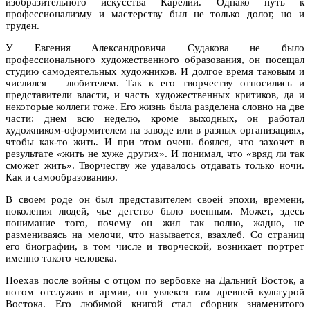
изобразительного искусства Карелии. Однако путь к
профессионализму и мастерству был не только долог, но и
труден.
У Евгения Александровича Судакова не было
профессионального художественного образования, он посещал
студию самодеятельных художников. И долгое время таковым и
числился – любителем. Так к его творчеству относились и
представители власти, и часть художественных критиков, да и
некоторые коллеги тоже. Его жизнь была разделена словно на две
части: днем всю неделю, кроме выходных, он работал
художником-оформителем на заводе или в разных организациях,
чтобы как-то жить. И при этом очень боялся, что захочет в
результате «жить не хуже других». И понимал, что «вряд ли так
сможет жить». Творчеству же удавалось отдавать только ночи.
Как и самообразованию.
В своем роде он был представителем своей эпохи, времени,
поколения людей, чье детство было военным. Может, здесь
понимание того, почему он жил так полно, жадно, не
размениваясь на мелочи, что называется, взахлеб. Со страниц
его биографии, в том числе и творческой, возникает портрет
именно такого человека.
Поехав после войны с отцом по вербовке на Дальний Восток, а
потом отслужив в армии, он увлекся там древней культурой
Востока. Его любимой книгой стал сборник знаменитого