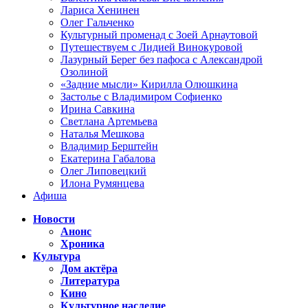
Лариса Хенинен
Олег Гальченко
Культурный променад с Зоей Арнаутовой
Путешествуем с Лидией Винокуровой
Лазурный Берег без пафоса с Александрой
Озолиной
«Задние мысли» Кирилла Олюшкина
Застолье с Владимиром Софиенко
Ирина Савкина
Светлана Артемьева
Наталья Мешкова
Владимир Берштейн
Екатерина Габалова
Олег Липовецкий
Илона Румянцева
Афиша
Новости
Анонс
Хроника
Культура
Дом актёра
Литература
Кино
Культурное наследие