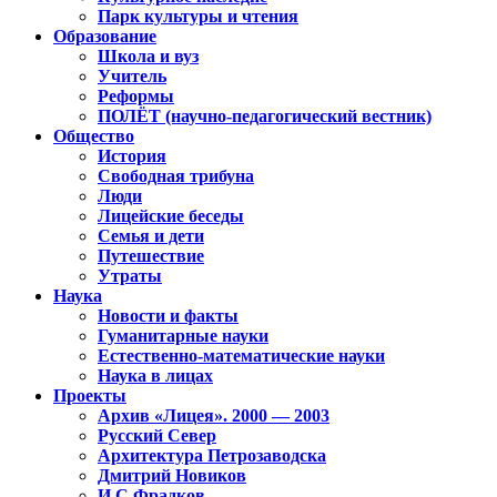
Парк культуры и чтения
Образование
Школа и вуз
Учитель
Реформы
ПОЛЁТ (научно-педагогический вестник)
Общество
История
Свободная трибуна
Люди
Лицейские беседы
Семья и дети
Путешествие
Утраты
Наука
Новости и факты
Гуманитарные науки
Естественно-математические науки
Наука в лицах
Проекты
Архив «Лицея». 2000 — 2003
Русский Север
Архитектура Петрозаводска
Дмитрий Новиков
И.С.Фрадков