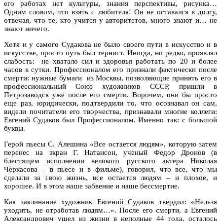
его работах нет культуры, знания перспективы, рисунка…
Одним словом, что взять с любителя! Он не оставался в долгу,
отвечая, что те, кто учится у авторитетов, много знают и… не
знают ничего.
Хотя и у самого Судакова не было своего пути в искусство и в
искусстве, просто путь был тернист. Иногда, но редко, проявлял
слабость: не хватало сил и здоровья работать по 20 и более
часов в сутки. Профессионалом его признали фактически после
смерти: нужные бумаги из Москвы, позволяющие принять его в
профессиональный Союз художников СССР, пришли в
Петрозаводск уже после его смерти. Впрочем, они бы просто
еще раз, юридически, подтвердили то, что осознавал он сам,
видели почитатели его творчества, признавали многие коллеги:
Евгений Судаков был Профессионалом. Именно так: с большой
буквы.
Герой пьесы С. Алешина «Все остается людям», которую затем
перенес на экран Г. Натансон, ученый Федор Дронов (в
блестящем исполнении великого русского актера Николая
Черкасова – в пьесе и в фильме), говорил, что все, что мы
сделали за свою жизнь, все остается людям – и плохое, и
хорошее. И в этом наше забвение и наше бессмертие.
Как заклинание художник Евгений Судаков твердил: «Нельзя
уходить, не отработав людям…». После его смерти, а Евгений
Александрович ушел из жизни в неполные 44 года, осталось