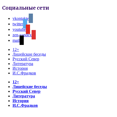
Социальные сети
vkontakte
twitter
youtube
zen-yandex
mail
12+
Лицейские беседы
Русский Север
Литература
История
И.С.Фрадков
12+
Лицейские беседы
Русский Север
Литература
История
И.С.Фрадков