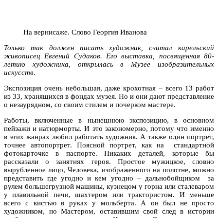
На вернисаже. Слово Георгия Иванова
Только так должен писать художник, считал карельский
живописец Евгений Судаков. Его выставка, посвященная 80-
летию художника, открылась в Музее изобразительных
искусств.
Экспозиция очень небольшая, даже крохотная – всего 13 работ
из 33, хранящихся в фондах музея. Но и они дают представление
о незаурядном, со своим стилем и почерком мастере.
Работы, включенные в нынешнюю экспозицию, в основном
пейзажи и натюрморты. И это закономерно, потому что именно
в этих жанрах любил работать художник. А также один портрет,
точнее автопортрет. Поясной портрет, как на стандартной
фотокарточке в паспорте. Никаких деталей, которые бы
рассказали о занятиях героя. Простое мужицкое, словно
вырубленное лицо, Человека, изображенного на полотне, можно
представить где угодно и кем угодно – дальнобойщиком за
рулем большегрузной машины, кузнецом у горна или сталеваром
у плавильной печи, шахтером или трактористом. И меньше
всего с кистью в руках у мольберта. А он был не просто
художником, но Мастером, оставившим свой след в истории