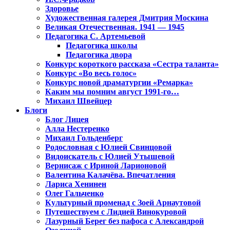
Здоровье
Художественная галерея Дмитрия Москина
Великая Отечественная. 1941 — 1945
Педагогика С. Артемьевой
Педагогика школы
Педагогика двора
Конкурс короткого рассказа «Сестра таланта»
Конкурс «Во весь голос»
Конкурс новой драматургии «Ремарка»
Каким мы помним август 1991-го…
Михаил Швейцер
Блоги
Блог Лицея
Алла Нестеренко
Михаил Гольденберг
Родословная с Юлией Свинцовой
Видоискатель с Юлией Утышевой
Вернисаж с Ириной Ларионовой
Валентина Калачёва. Впечатления
Лариса Хенинен
Олег Гальченко
Культурный променад с Зоей Арнаутовой
Путешествуем с Лидией Винокуровой
Лазурный Берег без пафоса с Александрой