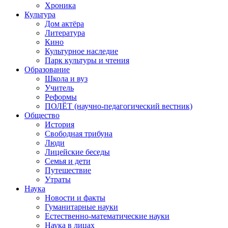
Хроника
Культура
Дом актёра
Литература
Кино
Культурное наследие
Парк культуры и чтения
Образование
Школа и вуз
Учитель
Реформы
ПОЛЁТ (научно-педагогический вестник)
Общество
История
Свободная трибуна
Люди
Лицейские беседы
Семья и дети
Путешествие
Утраты
Наука
Новости и факты
Гуманитарные науки
Естественно-математические науки
Наука в лицах