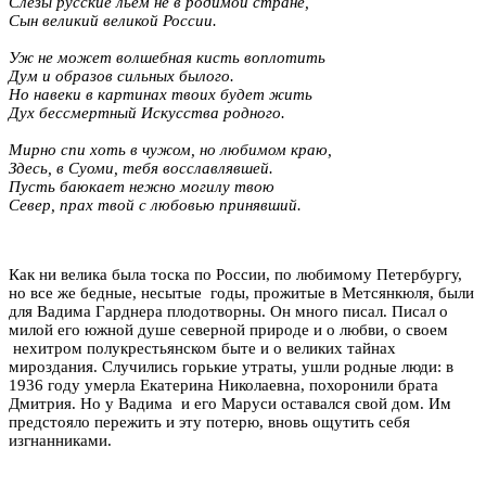
Слезы русские льем не в родимой стране,
Сын великий великой России.
Уж не может волшебная кисть воплотить
Дум и образов сильных былого.
Но навеки в картинах твоих будет жить
Дух бессмертный Искусства родного.
Мирно спи хоть в чужом, но любимом краю,
Здесь, в Суоми, тебя восславлявшей.
Пусть баюкает нежно могилу твою
Север, прах твой с любовью принявший.
Как ни велика была тоска по России, по любимому Петербургу,
но все же бедные, несытые годы, прожитые в Метсянкюля, были
для Вадима Гарднера плодотворны. Он много писал. Писал о
милой его южной душе северной природе и о любви, о своем
нехитром полукрестьянском быте и о великих тайнах
мироздания. Случились горькие утраты, ушли родные люди: в
1936 году умерла Екатерина Николаевна, похоронили брата
Дмитрия. Но у Вадима и его Маруси оставался свой дом. Им
предстояло пережить и эту потерю, вновь ощутить себя
изгнанниками.