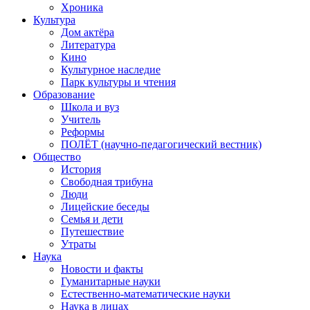
Хроника
Культура
Дом актёра
Литература
Кино
Культурное наследие
Парк культуры и чтения
Образование
Школа и вуз
Учитель
Реформы
ПОЛЁТ (научно-педагогический вестник)
Общество
История
Свободная трибуна
Люди
Лицейские беседы
Семья и дети
Путешествие
Утраты
Наука
Новости и факты
Гуманитарные науки
Естественно-математические науки
Наука в лицах