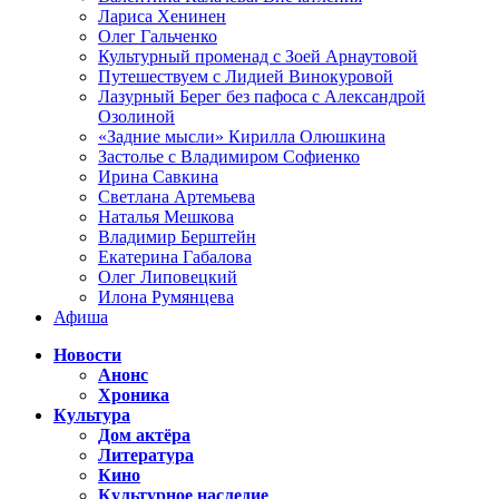
Лариса Хенинен
Олег Гальченко
Культурный променад с Зоей Арнаутовой
Путешествуем с Лидией Винокуровой
Лазурный Берег без пафоса с Александрой
Озолиной
«Задние мысли» Кирилла Олюшкина
Застолье с Владимиром Софиенко
Ирина Савкина
Светлана Артемьева
Наталья Мешкова
Владимир Берштейн
Екатерина Габалова
Олег Липовецкий
Илона Румянцева
Афиша
Новости
Анонс
Хроника
Культура
Дом актёра
Литература
Кино
Культурное наследие