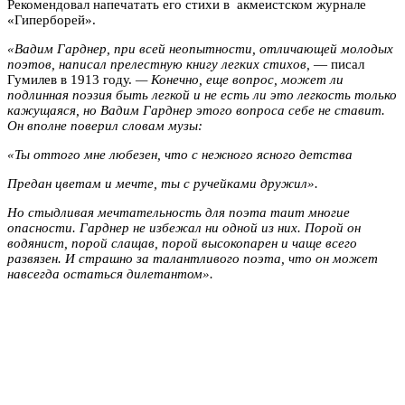
Рекомендовал напечатать его стихи в акмеистском журнале
«Гиперборей».
«Вадим Гарднер, при всей неопытности, отличающей молодых
поэтов, написал прелестную книгу легких стихов,
— писал
Гумилев в 1913 году.
— Конечно, еще вопрос, может ли
подлинная поэзия быть легкой и не есть ли это легкость только
кажущаяся, но Вадим Гарднер этого вопроса себе не ставит.
Он вполне поверил словам музы:
«Ты оттого мне любезен, что с нежного ясного детства
Предан цветам и мечте, ты с ручейками дружил».
Но стыдливая мечтательность для поэта таит многие
опасности. Гарднер не избежал ни одной из них. Порой он
водянист, порой слащав, порой высокопарен и чаще всего
развязен. И страшно за талантливого поэта, что он может
навсегда остаться дилетантом».