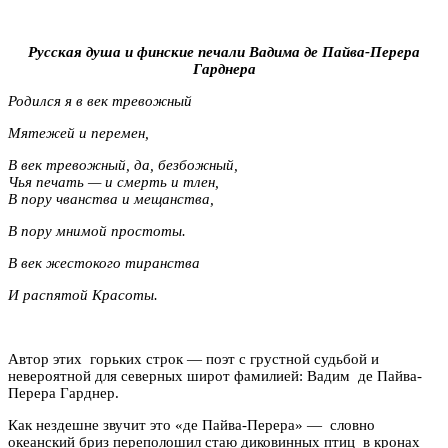
Русская душа и финские печали Вадима де Пайва-Перера
Гарднера
Родился я в век тревожный
Мятежей и перемен,
В век тревожный, да, безбожный,
Чья печать — и смерть и тлен,
В пору чванства и мещанства,
В пору мнимой простоты.
В век жестокого тиранства
И распятой Красоты.
Автор этих горьких строк — поэт с грустной судьбой и
невероятной для северных широт фамилией: Вадим де Пайва-
Перера Гарднер.
Как нездешне звучит это «де Пайва-Перера» — словно
океанский бриз переполошил стаю диковинных птиц в кронах