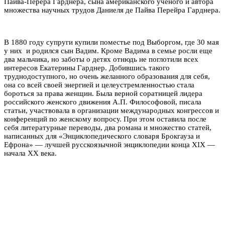
Пайва-Перера Гарднера, сына американского учёного и автора
множества научных трудов Даниеля де Пайва Перейра Гарднера.
В 1880 году супруги купили поместье под Выборгом, где 30 мая
у них и родился сын Вадим. Кроме Вадима в семье росли еще
два мальчика, но заботы о детях отнюдь не поглотили всех
интересов Екатерины Гарднер. Добившись такого
труднодоступного, но очень желанного образования для себя,
она со всей своей энергией и целеустремленностью стала
бороться за права женщин. Была верной соратницей лидера
российского женского движения А.П. Философовой, писала
статьи, участвовала в организации международных конгрессов и
конференций по женскому вопросу. При этом оставила после
себя литературные переводы, два романа и множество статей,
написанных для «Энциклопедического словаря Брокгауза и
Ефрона» — лучшей русскоязычной энциклопедии конца XIX —
начала XX века.