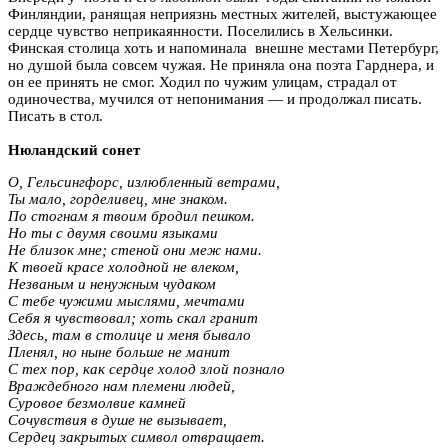
Финляндии, ранящая неприязнь местных жителей, выстужающее
сердце чувство неприкаянности. Поселились в Хельсинки.
Финская столица хоть и напоминала внешне местами Петербург,
но душой была совсем чужая. Не приняла она поэта Гарднера, и
он ее принять не смог. Ходил по чужим улицам, страдал от
одиночества, мучился от непонимания — и продолжал писать.
Писать в стол.
Нюландский сонет
О, Гельсингфорс, излюбленный ветрами,
Ты мало, горделивец, мне знаком.
По стогнам я твоим бродил пешком.
Но ты с двумя своими языками
Не близок мне; стеной они меж нами.
К твоей красе холодной не влеком,
Незваным и ненужным чудаком
С тебе чужими мыслями, мечтами
Себя я чувствовал; хоть скал гранит
Здесь, там в столице и меня бывало
Пленял, но ныне больше не манит
С тех пор, как сердце холод злой познало
Враждебного нам племени людей,
Суровое безмолвие камней
Сочувствия в душе не вызывает,
Сердец закрытых символ отвращает.