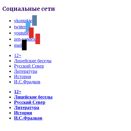
Социальные сети
vkontakte
twitter
youtube
zen-yandex
mail
12+
Лицейские беседы
Русский Север
Литература
История
И.С.Фрадков
12+
Лицейские беседы
Русский Север
Литература
История
И.С.Фрадков