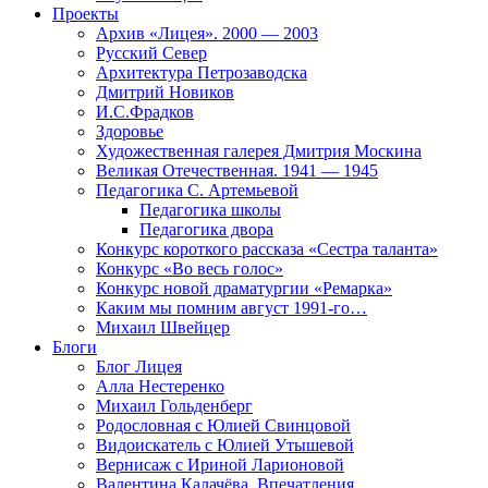
Проекты
Архив «Лицея». 2000 — 2003
Русский Север
Архитектура Петрозаводска
Дмитрий Новиков
И.С.Фрадков
Здоровье
Художественная галерея Дмитрия Москина
Великая Отечественная. 1941 — 1945
Педагогика С. Артемьевой
Педагогика школы
Педагогика двора
Конкурс короткого рассказа «Сестра таланта»
Конкурс «Во весь голос»
Конкурс новой драматургии «Ремарка»
Каким мы помним август 1991-го…
Михаил Швейцер
Блоги
Блог Лицея
Алла Нестеренко
Михаил Гольденберг
Родословная с Юлией Свинцовой
Видоискатель с Юлией Утышевой
Вернисаж с Ириной Ларионовой
Валентина Калачёва. Впечатления