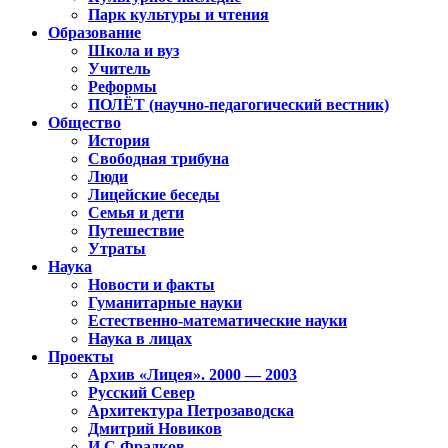
Парк культуры и чтения
Образование
Школа и вуз
Учитель
Реформы
ПОЛЁТ (научно-педагогический вестник)
Общество
История
Свободная трибуна
Люди
Лицейские беседы
Семья и дети
Путешествие
Утраты
Наука
Новости и факты
Гуманитарные науки
Естественно-математические науки
Наука в лицах
Проекты
Архив «Лицея». 2000 — 2003
Русский Север
Архитектура Петрозаводска
Дмитрий Новиков
И.С.Фрадков