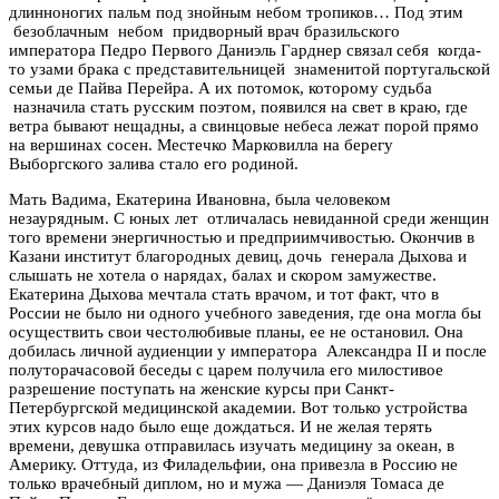
длинноногих пальм под знойным небом тропиков… Под этим
безоблачным небом придворный врач бразильского
императора Педро Первого Даниэль Гарднер связал себя когда-
то узами брака с представительницей знаменитой португальской
семьи де Пайва Перейра. А их потомок, которому судьба
назначила стать русским поэтом, появился на свет в краю, где
ветра бывают нещадны, а свинцовые небеса лежат порой прямо
на вершинах сосен. Местечко Марковилла на берегу
Выборгского залива стало его родиной.
Мать Вадима, Екатерина Ивановна, была человеком
незаурядным. С юных лет отличалась невиданной среди женщин
того времени энергичностью и предприимчивостью. Окончив в
Казани институт благородных девиц, дочь генерала Дыхова и
слышать не хотела о нарядах, балах и скором замужестве.
Екатерина Дыхова мечтала стать врачом, и тот факт, что в
России не было ни одного учебного заведения, где она могла бы
осуществить свои честолюбивые планы, ее не остановил. Она
добилась личной аудиенции у императора Александра II и после
полуторачасовой беседы с царем получила его милостивое
разрешение поступать на женские курсы при Санкт-
Петербургской медицинской академии. Вот только устройства
этих курсов надо было еще дождаться. И не желая терять
времени, девушка отправилась изучать медицину за океан, в
Америку. Оттуда, из Филадельфии, она привезла в Россию не
только врачебный диплом, но и мужа — Даниэля Томаса де