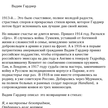
Вадим Гарднер
1913-й… Это было счастливое, полное молодой радости,
страстных споров и прекрасных стихов время, которое Гарднер
потом будет вспоминать как лучшие дни своей жизни.
Но никакое счастье не длится вечно. Пришел 1914 год. Распался
«Цех». И случилась война. Гумилев, уставший от богемной
жизни и сложностей в семье, немедленно записался
добровольцем в армию и ушел на фронт. А в 1916-м в порыве
патриотизма американский гражданин Вадим Гарднер принял
российское подданство, чтобы отправиться в качестве
российского эмиссара на два года в Англию к генералу Гедройцу,
возглавлявшему Комитет по снабжению союзников оружием.
Там, в Лондоне, в 1917 году судьба свела мастера, закончившего
войну в Русском экспедиционном корпусе в Париже, и его
подмастерье еще раз. В 1918-м они вместе отправились на
родину, в уже советскую Россию. Добирались через Мурманск,
на полном больных и раненых солдат пароходе
Handlan
d, в
сопровождении конвоя из трех миноносцев.
Вадим Гарднер описал это возвращение в стихах:
Я, в настроенье безотрадном,
Отдавшись воле моряков,