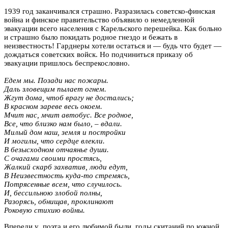
1939 год заканчивался страшно. Разразилась советско-финская
война и финское правительство объявило о немедленной
эвакуации всего населения с Карельского перешейка. Как больно
и страшно было покидать родное гнездо и бежать в
неизвестность! Гарднеры хотели остаться и — будь что будет —
дождаться советских войск. Но подчиниться приказу об
эвакуации пришлось беспрекословно.
Едем мы. Позади нас пожары.
Даль зловещим пылает огнем.
Жгут дома, чтоб врагу не достались;
В красном зареве весь окоем.
Мчит нас, мчит автобус. Все родное,
Все, что близко нам было, – вдали.
Милый дом наш, земля и постройки
И могилы, что сердце влекли.
В безысходном отчаянье души.
С очагами своими простясь,
Жалкий скарб захватив, люди едут,
В Неизвестность куда-то стремясь,
Потрясенные всем, что случилось.
И, бессильною злобой полны,
Разорясь, обнищав, проклинают
Роковую стихию войны.
Впереди у поэта и его любимой были годы скитаний по южной