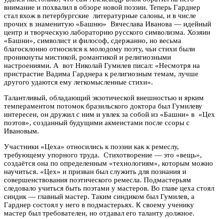
внимание и похвалил в обзоре новой поэзии. Теперь Гарднер
стал вхож в петербургские литературные салоны, и в числе
прочих в знаменитую «Башню» Вячеслава Иванова — идейный
центр и творческую лабораторию русского символизма. Хозяин
«Башни», символист и философ, сдержанно, но весьма
благосклонно относился к молодому поэту, чьи стихи были
проникнуты мистикой, романтикой и религиозными
настроениями. А вот Николай Гумилев писал: «Несмотря на
пристрастие Вадима Гарднера к религиозным темам, лучше
другого удаются ему легкомысленные стихи».
Талантливый, обладающий экзотической внешностью и ярким
темпераментом потомок бразильского доктора был Гумилеву
интересен, он дружил с ним и увлек за собой из «Башни» в «Цех
поэтов», созданный будущими акмеистами после ссоры с
Ивановым.
Участники «Цеха» относились к поэзии как к ремеслу,
требующему упорного труда. Стихотворение — это «вещь»,
создаётся она по определенным «технологиям», которым можно
научиться. «Цех» и призван был служить для познания и
совершенствования поэтического ремесла. Подмастерьям
следовало учиться быть поэтами у мастеров. Во главе цеха стоял
синдик — главный мастер. Таким синдиком был Гумилев, а
Гарднер состоял у него в подмастерьях. К своему ученику
мастер был требователен, но отдавал его таланту должное.