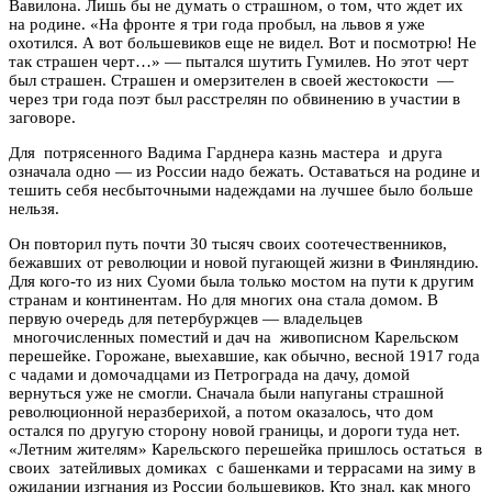
Вавилона. Лишь бы не думать о страшном, о том, что ждет их
на родине. «На фронте я три года пробыл, на львов я уже
охотился. А вот большевиков еще не видел. Вот и посмотрю! Не
так страшен черт…» — пытался шутить Гумилев. Но этот черт
был страшен. Страшен и омерзителен в своей жестокости —
через три года поэт был расстрелян по обвинению в участии в
заговоре.
Для потрясенного Вадима Гарднера казнь мастера и друга
означала одно — из России надо бежать. Оставаться на родине и
тешить себя несбыточными надеждами на лучшее было больше
нельзя.
Он повторил путь почти 30 тысяч своих соотечественников,
бежавших от революции и новой пугающей жизни в Финляндию.
Для кого-то из них Суоми была только мостом на пути к другим
странам и континентам. Но для многих она стала домом. В
первую очередь для петербуржцев — владельцев
многочисленных поместий и дач на живописном Карельском
перешейке. Горожане, выехавшие, как обычно, весной 1917 года
с чадами и домочадцами из Петрограда на дачу, домой
вернуться уже не смогли. Сначала были напуганы страшной
революционной неразберихой, а потом оказалось, что дом
остался по другую сторону новой границы, и дороги туда нет.
«Летним жителям» Карельского перешейка пришлось остаться в
своих затейливых домиках с башенками и террасами на зиму в
ожидании изгнания из России большевиков. Кто знал, как много