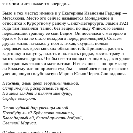
этих зим и лет окажется впереди…
Было в тех местах имение и у Екатерины Ивановны Гарднер —
Метсякюля. Место это сейчас называется Молодежное и
относится к Курортному району Санкт-Петербурга. Зимой 1921
года там появился тайно, без вещей, по льду Финского залива
перешедший границу ее сын Вадим. Он поселился с матерью и
братом (отца не стало незадолго перед революцией). Совсем
другая жизнь началась у поэта, тихая, скудная, полная
непривычных крестьянских обязанностей. Пришлось растить
картошку и капусту, полоть и поливать грядки, косить траву и
заготавливать дрова. Чтобы свести концы с концами, давал уроки
иностранных языков и математики. И внезапно — по промыслу
ли Божьему или по прихоти судьбы — влюбился в одну из своих
учениц, юную голубоглазую Марию Юлию Череп-Спиридович.
Нежный, алый цвет георгины пышной.
Острия-лучи, раскраснелись ярко,
На меня глядят и пьянят мне душу,
Сердце волнуют.
Этот чудный дар ученицы милой
Позабуду ль я? Буду вечно помнить,
Благодарный ей, благодарность доброй,
Светлой Маруси.
(Сафические строфы Марусе)