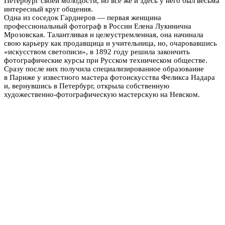
Петербург своей молодости, но все же и здесь у него был весьма
интересный круг общения.
Одна из соседок Гарднеров — первая женщина
профессиональный фотограф в России Елена Лукинична
Мрозовская.
Талантливая и целеустремленная, она начинала
свою карьеру как продавщица и учительница, но, очаровавшись
«искусством светописи», в 1892 году решила закончить
фотографические курсы при Русском техническом обществе.
Сразу после них получила специализированное образование
в Париже у известного мастера фотоискусства Феликса Надара
и, вернувшись в Петербург, открыла собственную
художественно-фотографическую мастерскую на Невском.