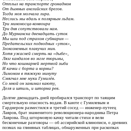
Отплыл на транспорте громадном
От дымных английских брегов.
Тогда моя молчала лира.
Неслись мы вдаль к полярным льдам.
Три миноносца-конвоира
Три дня сопутствовали нам.
До Мурманска двенадцать суток
Мы шли под страхом субмарин —
Предательских подводных «уток»,
Злокозненных плавучих мин.
Хотя ужасней смерть на «дыбе»,
Лязг кандалов во мгле тюрьмы,
Но что кошмарней мертвой зыби
И качки с борта и кормы?
Лимоном в тяжкую минуту
Смягчал мне муки Гумилёв.
Со мной он занимал каюту,
Деля и штиль, и шторма рев.
Долгие двенадцать дней пробирался транспорт по таящим
смертельную опасность водам. В каюте с Гумилевым и
Гарднером разместился и третий сосед — инженер-путеец
Лавров, брат знаменитого революционера-народника Петра
Лаврова. Под штормовую качку читали стихи и вели
бесконечные разговоры — об ассирийской клинописи, о древних
поэмах на глиняных таблицах, обнаруженных при раскопках