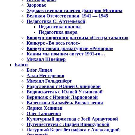
Здоровье
Художественная галерея Дмитрия Москина
Великая Отечественная. 1941 — 1945
Педагогика С. Артемьевой
Педагогика школы
Педагогика двора
Конкурс короткого рассказа «Сестра таланта»
Конкурс «Во весь голос»
Конкурс новой драматургии «Ремарка»
Каким мы помним август 1991-го…
Михаил Швейцер
Блоги
Блог Лицея
Алла Нестеренко
Михаил Гольденберг
Родословная с Юлией Свинцовой
Видоискатель с Юлией Утышевой
Вернисаж с Ириной Ларионовой
Валентина Калачёва. Впечатления
Лариса Хенинен
Олег Гальченко
Культурный променад с Зоей Арнаутовой
Путешествуем с Лидией Винокуровой
Лазурный Берег без пафоса с Александрой