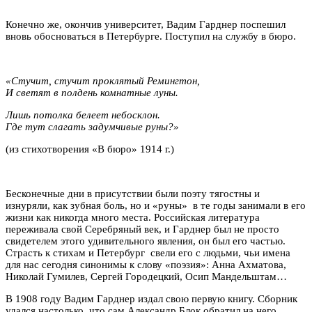
Конечно же, окончив университет, Вадим Гарднер поспешил
вновь обосноваться в Петербурге. Поступил на службу в бюро.
«Стучит, стучит проклятый Ремингтон,
И светят в полдень комнатные луны.
Лишь потолка белеет небосклон.
Где тут слагать задумчивые руны?»
(из стихотворения «В бюро» 1914 г.)
Бесконечные дни в присутствии были поэту тягостны и
изнуряли, как зубная боль, но и «руны» в те годы занимали в его
жизни как никогда много места. Российская литература
переживала свой Серебряный век, и Гарднер был не просто
свидетелем этого удивительного явления, он был его частью.
Страсть к стихам и Петербург свели его с людьми, чьи имена
для нас сегодня синонимы к слову «поэзия»: Анна Ахматова,
Николай Гумилев, Сергей Городецкий, Осип Мандельштам…
В 1908 году Вадим Гарднер издал свою первую книгу. Сборник
удался настолько, что сам Александр Блок обратил на него