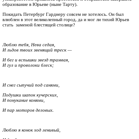
образование в Юрьеве (ныне Тарту).
Покидать Петербург Гарднеру совсем не хотелось. Он был
влюблен в этот великолепный город, да и мог ли тихий Юрьев
стать заменой блестящей столице?
Люблю тебя, Нева седая,
И льдов твоих звенящий треск —
И бег и вспышки звезд трамвая,
И гул и проволоки блеск;
И снег сыпучий под санями,
Подушки шапок кучерских,
И понукание конями,
И пар моторов деловых.
Люблю я конок ход ленивый,