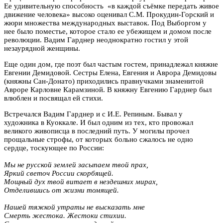
Ее удивительную способность «в каждой съёмке передать живое
движение человека» высоко оценивал С.М. Прокудин-Горский и
жюри множества международных выставок. Под Выборгом у
нее было поместье, которое стало ее убежищем и домом после
революции. Вадим Гарднер неоднократно гостил у этой
незаурядной женщины.
Еще один дом, где поэт был частым гостем, принадлежал княжне
Евгении Демидовой. Сестры Елена, Евгения и Аврора Демидовы
(княжны Сан-Донато) приходились правнучками знаменитой
Авроре Карловне Карамзиной. В княжну Евгению Гарднер был
влюблен и посвящал ей стихи.
Встречался Вадим Гарднер и с И.E. Репиным.
Бывал у
художника в Куоккале. И был одним из тех, кто провожал
великого живописца в последний путь. У могилы прочел
прощальные строфы, от которых больно сжалось не одно
сердце, тоскующее по России:
Мы не русской землей засыпаем твой прах,
Яркий светоч России скорбящей.
Мощный дух твой витает в нездешних мирах,
Отделившись от жизни томящей.
Нашей тяжкой утраты не высказать мне
Смерть жестока. Жестоки стихии.