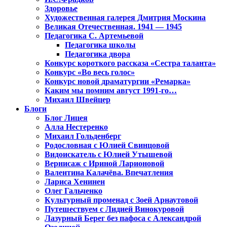
Здоровье
Художественная галерея Дмитрия Москина
Великая Отечественная. 1941 — 1945
Педагогика С. Артемьевой
Педагогика школы
Педагогика двора
Конкурс короткого рассказа «Сестра таланта»
Конкурс «Во весь голос»
Конкурс новой драматургии «Ремарка»
Каким мы помним август 1991-го…
Михаил Швейцер
Блоги
Блог Лицея
Алла Нестеренко
Михаил Гольденберг
Родословная с Юлией Свинцовой
Видоискатель с Юлией Утышевой
Вернисаж с Ириной Ларионовой
Валентина Калачёва. Впечатления
Лариса Хенинен
Олег Гальченко
Культурный променад с Зоей Арнаутовой
Путешествуем с Лидией Винокуровой
Лазурный Берег без пафоса с Александрой