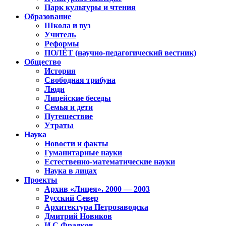
Парк культуры и чтения
Образование
Школа и вуз
Учитель
Реформы
ПОЛЁТ (научно-педагогический вестник)
Общество
История
Свободная трибуна
Люди
Лицейские беседы
Семья и дети
Путешествие
Утраты
Наука
Новости и факты
Гуманитарные науки
Естественно-математические науки
Наука в лицах
Проекты
Архив «Лицея». 2000 — 2003
Русский Север
Архитектура Петрозаводска
Дмитрий Новиков
И.С.Фрадков