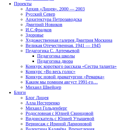
Проекты
Архив «Лицея». 2000 — 2003
Русский Север
Архитектура Петрозаводска
Дмитрий Новиков
И.С.Фрадков
Здоровье
Художественная галерея Дмитрия Москина
Великая Отечественная. 1941 — 1945
Педагогика С. Артемьевой
Педагогика школы
Педагогика двора
Конкурс короткого рассказа «Сестра таланта»
Конкурс «Во весь голос»
Конкурс новой драматургии «Ремарка»
Каким мы помним август 1991-го…
Михаил Швейцер
Блоги
Блог Лицея
Алла Нестеренко
Михаил Гольденберг
Родословная с Юлией Свинцовой
Видоискатель с Юлией Утышевой
Вернисаж с Ириной Ларионовой
Валентина Калачёва. Впечатления