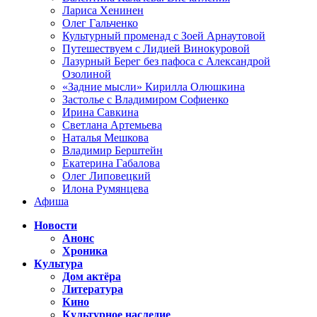
Лариса Хенинен
Олег Гальченко
Культурный променад с Зоей Арнаутовой
Путешествуем с Лидией Винокуровой
Лазурный Берег без пафоса с Александрой
Озолиной
«Задние мысли» Кирилла Олюшкина
Застолье с Владимиром Софиенко
Ирина Савкина
Светлана Артемьева
Наталья Мешкова
Владимир Берштейн
Екатерина Габалова
Олег Липовецкий
Илона Румянцева
Афиша
Новости
Анонс
Хроника
Культура
Дом актёра
Литература
Кино
Культурное наследие