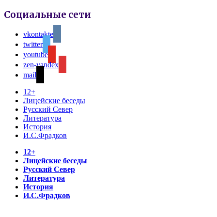
Социальные сети
vkontakte
twitter
youtube
zen-yandex
mail
12+
Лицейские беседы
Русский Север
Литература
История
И.С.Фрадков
12+
Лицейские беседы
Русский Север
Литература
История
И.С.Фрадков