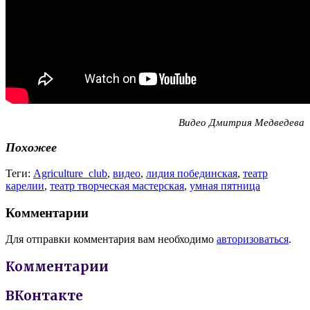
Видео Дмитрия Медведева
Похожее
Теги:
Agriculture_club
,
видео
,
лидия побединская
,
театр
карелии
,
театр творческая мастерская
,
умная пятница
Комментарии
Для отправки комментария вам необходимо
авторизоваться
.
Комментарии
ВКонтакте