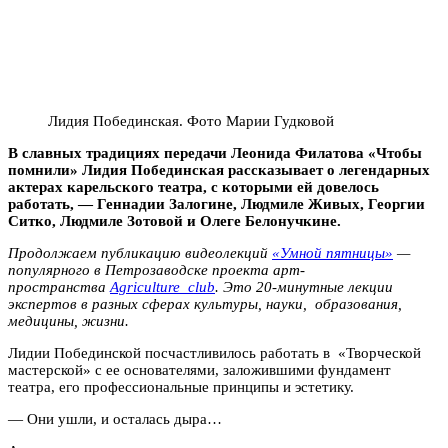
Лидия Побединская. Фото Марии Гудковой
В славных традициях передачи Леонида Филатова «Чтобы
помнили» Лидия Побединская рассказывает о легендарных
актерах карельского театра, с которыми ей довелось
работать, — Геннадии Залогине, Людмиле Живых, Георгии
Ситко, Людмиле Зотовой и Олеге Белонучкине.
Продолжаем публикацию видеолекций
«Умной пятницы»
—
популярного в Петрозаводске проекта арт-
пространства
Agriculture_club
. Это 20-минутные лекции
экспертов в разных сферах культуры, науки, образования,
медицины, жизни.
Лидии Побединской посчастливилось работать в «Творческой
мастерской» с ее основателями, заложившими фундамент
театра, его профессиональные принципы и эстетику.
— Они ушли, и осталась дыра…