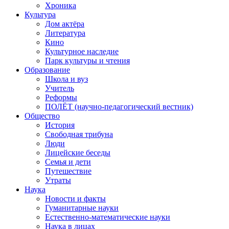
Хроника
Культура
Дом актёра
Литература
Кино
Культурное наследие
Парк культуры и чтения
Образование
Школа и вуз
Учитель
Реформы
ПОЛЁТ (научно-педагогический вестник)
Общество
История
Свободная трибуна
Люди
Лицейские беседы
Семья и дети
Путешествие
Утраты
Наука
Новости и факты
Гуманитарные науки
Естественно-математические науки
Наука в лицах