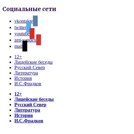
Социальные сети
vkontakte
twitter
youtube
zen-yandex
mail
12+
Лицейские беседы
Русский Север
Литература
История
И.С.Фрадков
12+
Лицейские беседы
Русский Север
Литература
История
И.С.Фрадков