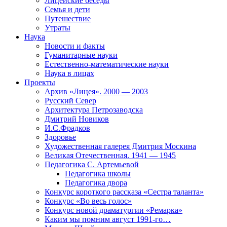
Лицейские беседы
Семья и дети
Путешествие
Утраты
Наука
Новости и факты
Гуманитарные науки
Естественно-математические науки
Наука в лицах
Проекты
Архив «Лицея». 2000 — 2003
Русский Север
Архитектура Петрозаводска
Дмитрий Новиков
И.С.Фрадков
Здоровье
Художественная галерея Дмитрия Москина
Великая Отечественная. 1941 — 1945
Педагогика С. Артемьевой
Педагогика школы
Педагогика двора
Конкурс короткого рассказа «Сестра таланта»
Конкурс «Во весь голос»
Конкурс новой драматургии «Ремарка»
Каким мы помним август 1991-го…