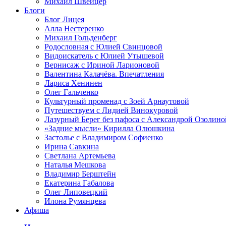
Михаил Швейцер
Блоги
Блог Лицея
Алла Нестеренко
Михаил Гольденберг
Родословная с Юлией Свинцовой
Видоискатель с Юлией Утышевой
Вернисаж с Ириной Ларионовой
Валентина Калачёва. Впечатления
Лариса Хенинен
Олег Гальченко
Культурный променад с Зоей Арнаутовой
Путешествуем с Лидией Винокуровой
Лазурный Берег без пафоса с Александрой Озолино
«Задние мысли» Кирилла Олюшкина
Застолье с Владимиром Софиенко
Ирина Савкина
Светлана Артемьева
Наталья Мешкова
Владимир Берштейн
Екатерина Габалова
Олег Липовецкий
Илона Румянцева
Афиша