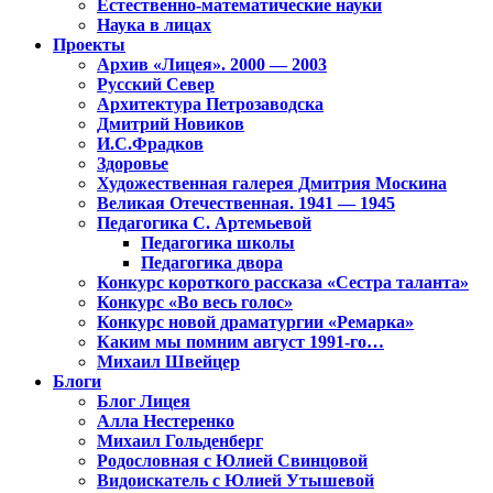
Естественно-математические науки
Наука в лицах
Проекты
Архив «Лицея». 2000 — 2003
Русский Север
Архитектура Петрозаводска
Дмитрий Новиков
И.С.Фрадков
Здоровье
Художественная галерея Дмитрия Москина
Великая Отечественная. 1941 — 1945
Педагогика С. Артемьевой
Педагогика школы
Педагогика двора
Конкурс короткого рассказа «Сестра таланта»
Конкурс «Во весь голос»
Конкурс новой драматургии «Ремарка»
Каким мы помним август 1991-го…
Михаил Швейцер
Блоги
Блог Лицея
Алла Нестеренко
Михаил Гольденберг
Родословная с Юлией Свинцовой
Видоискатель с Юлией Утышевой