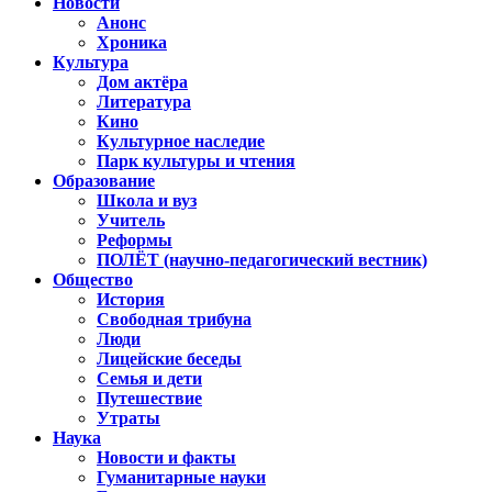
Новости
Анонс
Хроника
Культура
Дом актёра
Литература
Кино
Культурное наследие
Парк культуры и чтения
Образование
Школа и вуз
Учитель
Реформы
ПОЛЁТ (научно-педагогический вестник)
Общество
История
Свободная трибуна
Люди
Лицейские беседы
Семья и дети
Путешествие
Утраты
Наука
Новости и факты
Гуманитарные науки