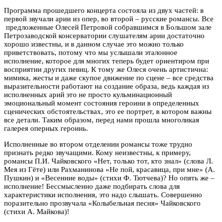
Программа прошедшего концерта состояла из двух частей: в
первой звучали арии из опер, во второй – русские романсы. Все
предложенные Олесей Петровой собравшимся в Большом зале
Петрозаводской консерватории слушателям арии достаточно
хорошо известны, и в данном случае это можно только
приветствовать, потому что мы услышали эталонное
исполнение, которое для многих теперь будет ориентиром при
восприятии других певиц. К тому же Олеся очень артистична:
мимика, жесты и даже скупое движение по сцене – все средства
выразительности работают на создание образа, ведь каждая из
исполненных арий это не просто кульминационный
эмоциональный момент состояния героини в определенных
сценических обстоятельствах, это ее портрет, в котором важны
все детали. Таким образом, перед нами прошла многоликая
галерея оперных героинь.
Исполненные во втором отделении романсы тоже трудно
признать редко звучащими. Кому неизвестны, к примеру,
романсы П.И. Чайковского «Нет, только тот, кто знал» (слова Л.
Мея из Гёте) или Рахманинова «Не пой, красавица, при мне» (А.
Пушкин) и «Весенние воды» (стихи Ф. Тютчева)? Но опять же –
исполнение! Бессмысленно даже подбирать слова для
характеристики исполнения, это надо слышать. Совершенно
поразительно прозвучала «Колыбельная песня» Чайковского
(стихи А. Майкова)!