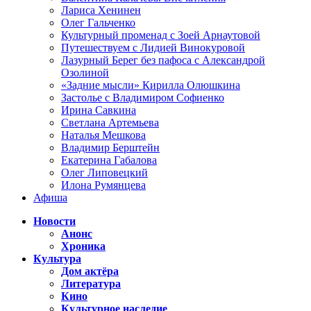
Лариса Хенинен
Олег Гальченко
Культурный променад с Зоей Арнаутовой
Путешествуем с Лидией Винокуровой
Лазурный Берег без пафоса с Александрой
Озолиной
«Задние мысли» Кирилла Олюшкина
Застолье с Владимиром Софиенко
Ирина Савкина
Светлана Артемьева
Наталья Мешкова
Владимир Берштейн
Екатерина Габалова
Олег Липовецкий
Илона Румянцева
Афиша
Новости
Анонс
Хроника
Культура
Дом актёра
Литература
Кино
Культурное наследие