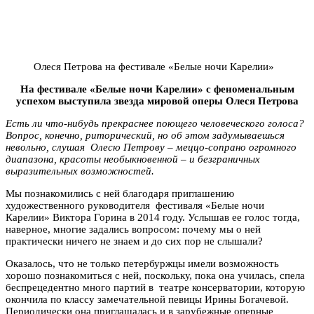
Олеся Петрова на фестивале «Белые ночи Карелии»
На фестивале «Белые ночи Карелии» с феноменальным
успехом выступила звезда мировой оперы Олеся Петрова
Есть ли что-нибудь прекраснее поющего человеческого голоса?
Вопрос, конечно, риторический, но об этом задумываешься
невольно, слушая Олесю Петрову – меццо-сопрано огромного
диапазона, красоты необыкновенной – и безграничных
выразительных возможностей.
Мы познакомились с ней благодаря приглашению
художественного руководителя фестиваля «Белые ночи
Карелии» Виктора Горина в 2014 году. Услышав ее голос тогда,
наверное, многие задались вопросом: почему мы о ней
практически ничего не знаем и до сих пор не слышали?
Оказалось, что не только петербуржцы имели возможность
хорошо познакомиться с ней, поскольку, пока она училась, спела
беспрецедентно много партий в театре консерватории, которую
окончила по классу замечательной певицы Ирины Богачевой.
Периодически она приглашалась и в зарубежные оперные