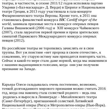
театры, в частности, в сезоне 2011/12 годов исполняла партию
Ульрики («Бал-маскараде» Д. Верди) в Цюрихе и Национальном
театре Греции, в 2013 году участвовала в гала-концерте
Филармонического театра Вероны. Кроме того, в 2011 она
становилась финалисткой конкурса
ВВС Сardiff singer of the
world
, занимала призовые места в конкурсе оперных певцов
Галины Вишневской (2006 год) и XIII конкурсе Чайковского
(2007), стала лауреатом первой премии и приза зрительских
симпатий Парижского Международного конкурса оперных
певцов (2012).
Но российские театры не торопились зачислять ее в свои
труппы. Вот уж поистине «нет пророка в своем отечестве», к
сожалению, эту старую истину нам приходится повторять часто.
Сейчас в какой-то мере стало даже нормой, когда мы знакомимся
с нашими выдающимися голосами, когда они уже получили
признание на Западе.
Карьера Олеси складывалась очень постепенно, возможно,
точкой долгожданного мирового признания можно считать 2016
год, когда она наконец стала солисткой родного – ведь она
родилась и выросла в Ленинграде – Михайловского театра
(Санкт-Петербург), приглашенной солисткой Латвийской
Национальной оперы (Рига) и Метрополитен-оперы (Нью-Йорк).