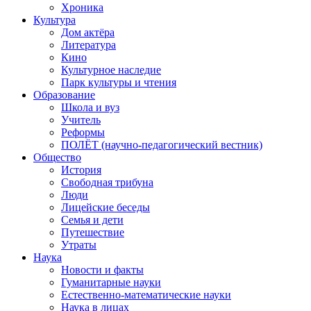
Хроника
Культура
Дом актёра
Литература
Кино
Культурное наследие
Парк культуры и чтения
Образование
Школа и вуз
Учитель
Реформы
ПОЛЁТ (научно-педагогический вестник)
Общество
История
Свободная трибуна
Люди
Лицейские беседы
Семья и дети
Путешествие
Утраты
Наука
Новости и факты
Гуманитарные науки
Естественно-математические науки
Наука в лицах