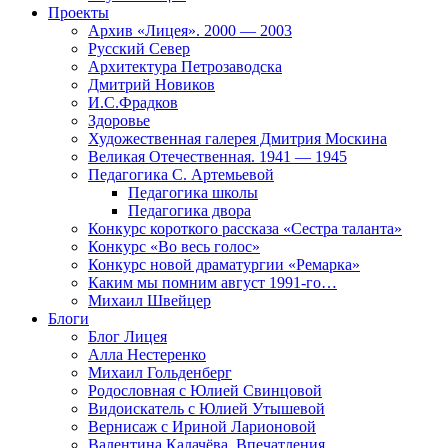
Проекты
Архив «Лицея». 2000 — 2003
Русский Север
Архитектура Петрозаводска
Дмитрий Новиков
И.С.Фрадков
Здоровье
Художественная галерея Дмитрия Москина
Великая Отечественная. 1941 — 1945
Педагогика С. Артемьевой
Педагогика школы
Педагогика двора
Конкурс короткого рассказа «Сестра таланта»
Конкурс «Во весь голос»
Конкурс новой драматургии «Ремарка»
Каким мы помним август 1991-го…
Михаил Швейцер
Блоги
Блог Лицея
Алла Нестеренко
Михаил Гольденберг
Родословная с Юлией Свинцовой
Видоискатель с Юлией Утышевой
Вернисаж с Ириной Ларионовой
Валентина Калачёва. Впечатления