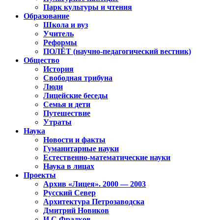
Парк культуры и чтения
Образование
Школа и вуз
Учитель
Реформы
ПОЛЁТ (научно-педагогический вестник)
Общество
История
Свободная трибуна
Люди
Лицейские беседы
Семья и дети
Путешествие
Утраты
Наука
Новости и факты
Гуманитарные науки
Естественно-математические науки
Наука в лицах
Проекты
Архив «Лицея». 2000 — 2003
Русский Север
Архитектура Петрозаводска
Дмитрий Новиков
И.С.Фрадков