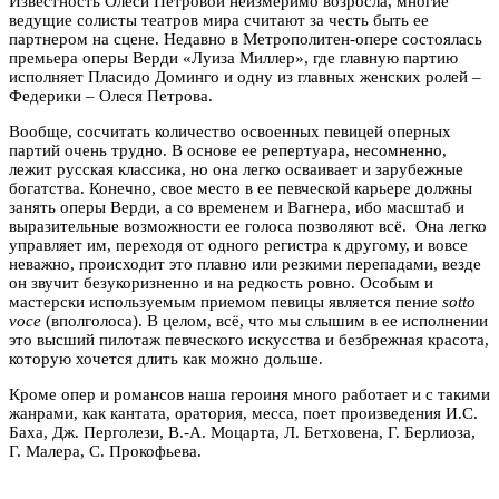
Известность Олеси Петровой неизмеримо возросла, многие
ведущие солисты театров мира считают за честь быть ее
партнером на сцене.
Недавно в Метрополитен-опере состоялась
премьера оперы Верди «Луиза Миллер», где главную партию
исполняет Пласидо Доминго и одну из главных женских ролей –
Федерики – Олеся Петрова.
Вообще, сосчитать количество освоенных певицей оперных
партий очень трудно. В основе ее репертуара, несомненно,
лежит русская классика, но она легко осваивает и зарубежные
богатства. Конечно, свое место в ее певческой карьере должны
занять оперы Верди, а со временем и Вагнера, ибо масштаб и
выразительные возможности ее голоса позволяют всё. Она легко
управляет им, переходя от одного регистра к другому, и вовсе
неважно, происходит это плавно или резкими перепадами, везде
он звучит безукоризненно и на редкость ровно. Особым и
мастерски используемым приемом певицы является пение
sotto
voce
(вполголоса). В целом, всё, что мы слышим в ее исполнении
это высший пилотаж певческого искусства и безбрежная красота,
которую хочется длить как можно дольше.
Кроме опер и романсов наша героиня много работает и с такими
жанрами, как кантата, оратория, месса, поет произведения И.С.
Баха, Дж. Перголези, В.-А. Моцарта, Л. Бетховена, Г. Берлиоза,
Г. Малера, С. Прокофьева.