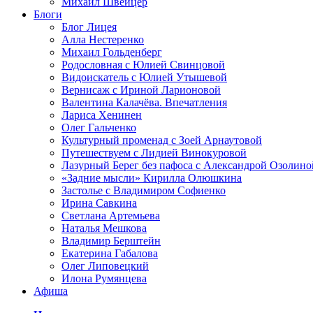
Михаил Швейцер
Блоги
Блог Лицея
Алла Нестеренко
Михаил Гольденберг
Родословная с Юлией Свинцовой
Видоискатель с Юлией Утышевой
Вернисаж с Ириной Ларионовой
Валентина Калачёва. Впечатления
Лариса Хенинен
Олег Гальченко
Культурный променад с Зоей Арнаутовой
Путешествуем с Лидией Винокуровой
Лазурный Берег без пафоса с Александрой Озолино
«Задние мысли» Кирилла Олюшкина
Застолье с Владимиром Софиенко
Ирина Савкина
Светлана Артемьева
Наталья Мешкова
Владимир Берштейн
Екатерина Габалова
Олег Липовецкий
Илона Румянцева
Афиша