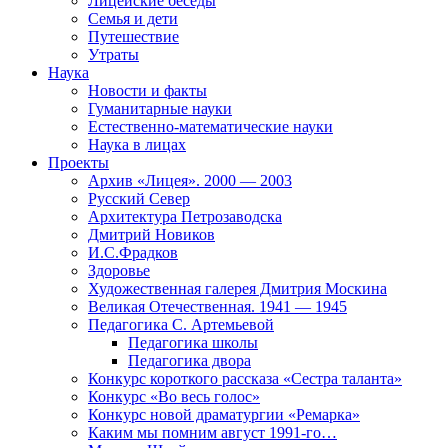
Лицейские беседы
Семья и дети
Путешествие
Утраты
Наука
Новости и факты
Гуманитарные науки
Естественно-математические науки
Наука в лицах
Проекты
Архив «Лицея». 2000 — 2003
Русский Север
Архитектура Петрозаводска
Дмитрий Новиков
И.С.Фрадков
Здоровье
Художественная галерея Дмитрия Москина
Великая Отечественная. 1941 — 1945
Педагогика С. Артемьевой
Педагогика школы
Педагогика двора
Конкурс короткого рассказа «Сестра таланта»
Конкурс «Во весь голос»
Конкурс новой драматургии «Ремарка»
Каким мы помним август 1991-го…