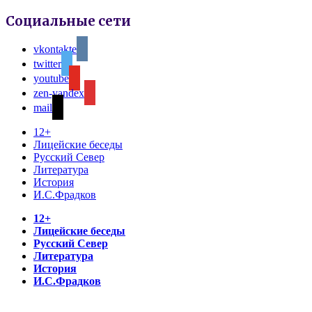
Социальные сети
vkontakte
twitter
youtube
zen-yandex
mail
12+
Лицейские беседы
Русский Север
Литература
История
И.С.Фрадков
12+
Лицейские беседы
Русский Север
Литература
История
И.С.Фрадков