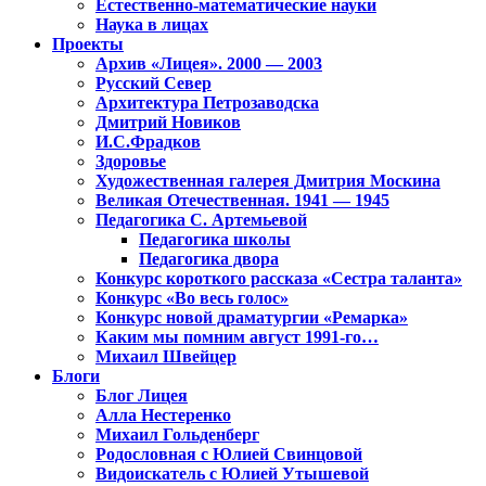
Естественно-математические науки
Наука в лицах
Проекты
Архив «Лицея». 2000 — 2003
Русский Север
Архитектура Петрозаводска
Дмитрий Новиков
И.С.Фрадков
Здоровье
Художественная галерея Дмитрия Москина
Великая Отечественная. 1941 — 1945
Педагогика С. Артемьевой
Педагогика школы
Педагогика двора
Конкурс короткого рассказа «Сестра таланта»
Конкурс «Во весь голос»
Конкурс новой драматургии «Ремарка»
Каким мы помним август 1991-го…
Михаил Швейцер
Блоги
Блог Лицея
Алла Нестеренко
Михаил Гольденберг
Родословная с Юлией Свинцовой
Видоискатель с Юлией Утышевой