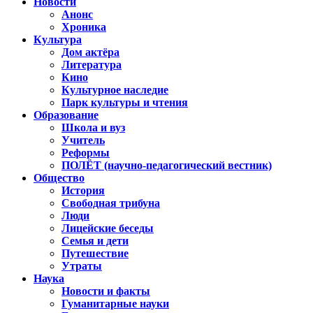
Новости
Анонс
Хроника
Культура
Дом актёра
Литература
Кино
Культурное наследие
Парк культуры и чтения
Образование
Школа и вуз
Учитель
Реформы
ПОЛЁТ (научно-педагогический вестник)
Общество
История
Свободная трибуна
Люди
Лицейские беседы
Семья и дети
Путешествие
Утраты
Наука
Новости и факты
Гуманитарные науки