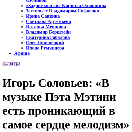
Озолиной
«Задние мысли» Кирилла Олюшкина
Застолье с Владимиром Софиенко
Ирина Савкина
Светлана Артемьева
Наталья Мешкова
Владимир Берштейн
Екатерина Габалова
Олег Липовецкий
Илона Румянцева
Афиша
Культура
Игорь Соловьев: «В
музыке Пэта Мэтини
есть проникающий в
самое сердце мелодизм»