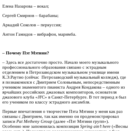
Елена Назарова – вокал;
Сергей Смирнов – барабаны;
Аркадий Соколов – перкуссия;
Антон Гамидов – вибрафон, маримба.
– Почему Пэт Мэтини?
– Здесь все достаточно просто. Начало моего музыкального
профессионального образования связано с эстрадным
отделением в Петрозаводском музыкальном училище имени
К.Э.Раутио (сейчас Петрозаводский музыкальный колледж), где
я познакомился с Дмитрием Соловьевым, непосредственным
учеником знаменитого пианиста Андрея Кондакова – одного из
ярчайших российских джазовых композиторов, основателя
джазового клуба «JFC» в Санкт-Петербурге. В тот период я был
его учеником по классу эстрадного ансамбля.
Первые впечатления о творчестве Пэта Мэтини у меня как раз
связаны с Дмитрием, так как именно он продемонстрировал
записи
Pat Metheny Group
(далее
«Пэт Мэтини групп»).
Особенно мне запомнилась композиция
Spring ain’t here
(«Весны