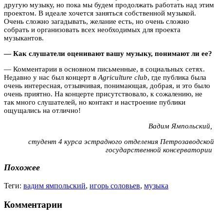
другую музыку, но пока мы будем продолжать работать над этим
проектом. В идеале хочется заняться собственной музыкой.
Очень сложно загадывать, желание есть, но очень сложно
собрать и организовать всех необходимых для проекта
музыкантов.
— Как слушатели оценивают вашу музыку, понимают ли ее?
— Комментарии в основном письменные, в социальных сетях.
Недавно у нас был концерт в
Agriculture club
, где публика была
очень интересная, отзывчивая, понимающая, добрая, и это было
очень приятно. На концерте присутствовало, к сожалению, не
так много слушателей, но контакт и настроение публики
ощущались на отлично!
Вадим Ямпольский,
студент 4 курса эстрадного отделения Петрозаводской
государственной консерватории
Похожее
Теги:
вадим ямпольский
,
игорь соловьев
,
музыка
Комментарии