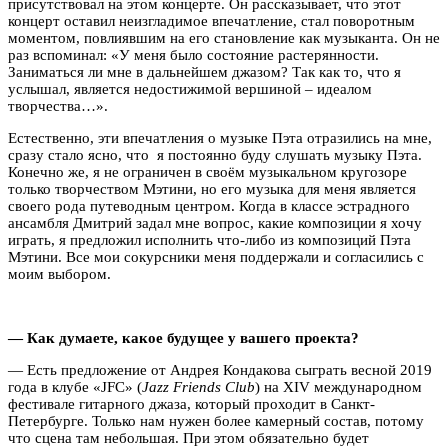
присутствовал на этом концерте. Он рассказывает, что этот
концерт оставил неизгладимое впечатление, стал поворотным
моментом, повлиявшим на его становление как музыканта. Он не
раз вспоминал: «У меня было состояние растерянности.
Заниматься ли мне в дальнейшем джазом? Так как то, что я
услышал, является недостижимой вершиной – идеалом
творчества…».
Естественно, эти впечатления о музыке Пэта отразились на мне,
сразу стало ясно, что я постоянно буду слушать музыку Пэта.
Конечно же, я не ограничен в своём музыкальном кругозоре
только творчеством Мэтини, но его музыка для меня является
своего рода путеводным центром. Когда в классе эстрадного
ансамбля Дмитрий задал мне вопрос, какие композиции я хочу
играть, я предложил исполнить что-либо из композиций Пэта
Мэтини. Все мои сокурсники меня поддержали и согласились с
моим выбором.
— Как думаете, какое будущее у вашего проекта?
— Есть предложение от Андрея Кондакова сыграть весной 2019
года в клубе «JFC» (
Jazz Friends Club
) на XIV международном
фестивале гитарного джаза, который проходит в Санкт-
Петербурге. Только нам нужен более камерный состав, потому
что сцена там небольшая. При этом обязательно будет