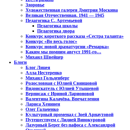
Здоровье
Художественная галерея Дмитрия Москина
Великая Отечественная. 1941 — 1945
Педагогика С. Артемьевой
Педагогика школы
Педагогика двора
Конкурс короткого рассказа «Сестра таланта»
Конкурс «Во весь голос»
Конкурс новой драматургии «Ремарка»
Каким мы помним август 1991-го…
Михаил Швейцер
Блоги
Блог Лицея
Алла Нестеренко
Михаил Гольденберг
Родословная с Юлией Свинцовой
Видоискатель с Юлией Утышевой
Вернисаж с Ириной Ларионовой
Валентина Калачёва. Впечатления
Лариса Хенинен
Олег Гальченко
Культурный променад с Зоей Арнаутовой
Путешествуем с Лидией Винокуровой
Лазурный Берег без пафоса с Александрой