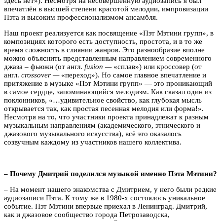
здесь нет»). Несмотря на несовершенную аудиозапись я был
впечатлён в высшей степени красотой мелодии, импровизации
Пэта и высоким профессионализмом ансамбля.
Наш проект реализуется как посвящение «Пэт Мэтини групп», в
композициях которого есть доступность, простота, и в то же
время сложность в слиянии жанров.
Это разнообразие вполне
можно объяснить представленным направлением современного
джаза – фьюжн (от англ.
fusion —
«сплав») или кроссовер (от
англ.
сrossover —
«переход»). Но самое главное впечатление и
притяжение в музыке
«Пэт Мэтини групп»
— это проникающий
в самое сердце, запоминающийся мелодизм. Как сказал один из
поклонников, «…удивительное свойство, как глубокая мысль
открывается так, как простая песенная мелодия или форма!».
Несмотря на то, что участники проекта принадлежат к разным
музыкальным направлениям (академического, этнического и
джазового музыкального искусства), всё это оказалось
созвучным каждому
из участников нашего коллектива.
– Почему Дмитрий поделился музыкой именно Пэта Мэтини?
– На момент нашего знакомства с Дмитрием, у него были редкие
аудиозаписи Пэта. К тому же в 1980-х состоялось уникальное
событие. Пэт Мэтини впервые приехал в Ленинград. Дмитрий,
как и джазовое сообщество города Петрозаводска,