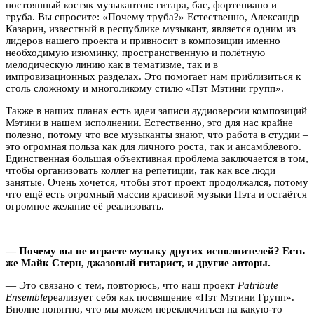
постоянный костяк музыкантов: гитара, бас, фортепиано и
труба. Вы спросите: «Почему труба?» Естественно, Александр
Казарин, известный в республике музыкант, является одним из
лидеров нашего проекта и привносит в композиции именно
необходимую изюминку, пространственную и полётную
мелодическую линию как в тематизме, так и в
импровизационных разделах. Это помогает нам приблизиться к
столь сложному и многоликому стилю «Пэт Мэтини групп».
Также в наших планах есть идеи записи аудиоверсии композиций
Мэтини в нашем исполнении. Естественно, это для нас крайне
полезно, потому что все музыканты знают, что работа в студии –
это огромная польза как для личного роста, так и ансамблевого.
Единственная большая объективная проблема заключается в том,
чтобы организовать коллег на репетиции, так как все люди
занятые. Очень хочется, чтобы этот проект продолжался, потому
что ещё есть огромный массив красивой музыки Пэта и остаётся
огромное желание её реализовать.
— Почему вы не играете музыку других исполнителей? Есть
же Майк Стерн, джазовый гитарист, и другие авторы.
— Это связано с тем, повторюсь, что наш проект
Patribute
Ensemble
реализует себя как посвящение «Пэт Мэтини Групп».
Вполне понятно, что мы можем переключиться на какую-то