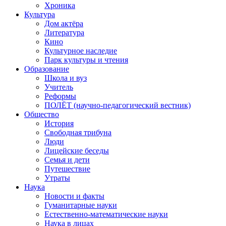
Хроника
Культура
Дом актёра
Литература
Кино
Культурное наследие
Парк культуры и чтения
Образование
Школа и вуз
Учитель
Реформы
ПОЛЁТ (научно-педагогический вестник)
Общество
История
Свободная трибуна
Люди
Лицейские беседы
Семья и дети
Путешествие
Утраты
Наука
Новости и факты
Гуманитарные науки
Естественно-математические науки
Наука в лицах