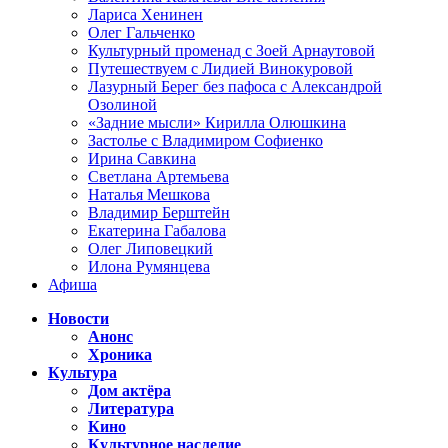
Лариса Хенинен
Олег Гальченко
Культурный променад с Зоей Арнаутовой
Путешествуем с Лидией Винокуровой
Лазурный Берег без пафоса с Александрой
Озолиной
«Задние мысли» Кирилла Олюшкина
Застолье с Владимиром Софиенко
Ирина Савкина
Светлана Артемьева
Наталья Мешкова
Владимир Берштейн
Екатерина Габалова
Олег Липовецкий
Илона Румянцева
Афиша
Новости
Анонс
Хроника
Культура
Дом актёра
Литература
Кино
Культурное наследие