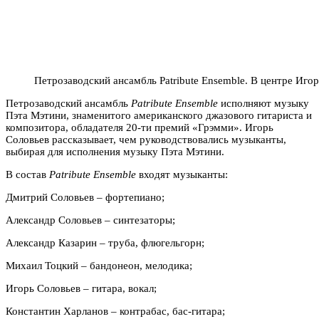
Петрозаводский ансамбль Patribute Ensemble. В центре Игор
Петрозаводский ансамбль
Patribute Ensemble
исполняют музыку
Пэта Мэтини,
знаменитого американского джазового гитариста и
композитора, обладателя 20-ти премий «Грэмми». Игорь
Соловьев рассказывает, чем руководствовались музыканты,
выбирая для исполнения музыку Пэта Мэтини.
В состав
Patribute Ensemble
входят музыканты:
Дмитрий Соловьев – фортепиано;
Александр Соловьев – синтезаторы;
Александр Казарин – труба, флюгельгорн;
Михаил Тоцкий – бандонеон, мелодика;
Игорь Соловьев – гитара, вокал;
Константин Харланов – контрабас, бас-гитара;