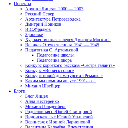
Проекты
Архив «Лицея». 2000 — 2003
Русский Север
Архитектура Петрозаводска
Дмитрий Новиков
И.С.Фрадков
Здоровье
Художественная галерея Дмитрия Москина
Великая Отечественная. 1941 — 1945
Педагогика С. Артемьевой
Педагогика школы
Педагогика двора
Конкурс короткого рассказа «Сестра таланта»
Конкурс «Во весь голос»
Конкурс новой драматургии «Ремарка»
Каким мы помним август 1991-го…
Михаил Швейцер
Блоги
Блог Лицея
Алла Нестеренко
Михаил Гольденберг
Родословная с Юлией Свинцовой
Видоискатель с Юлией Утышевой
Вернисаж с Ириной Ларионовой
Валентина Калачёва. Впечатления