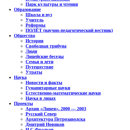
Парк культуры и чтения
Образование
Школа и вуз
Учитель
Реформы
ПОЛЁТ (научно-педагогический вестник)
Общество
История
Свободная трибуна
Люди
Лицейские беседы
Семья и дети
Путешествие
Утраты
Наука
Новости и факты
Гуманитарные науки
Естественно-математические науки
Наука в лицах
Проекты
Архив «Лицея». 2000 — 2003
Русский Север
Архитектура Петрозаводска
Дмитрий Новиков
И.С.Фрадков