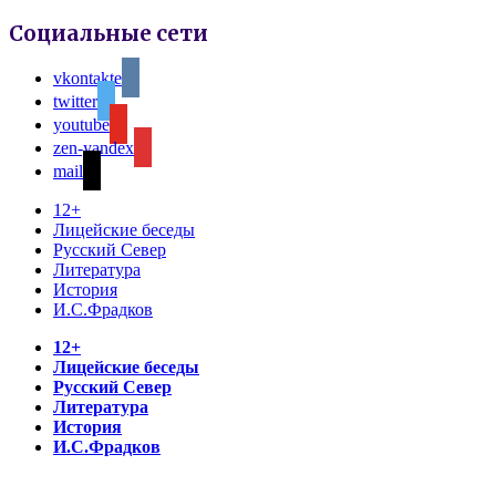
Социальные сети
vkontakte
twitter
youtube
zen-yandex
mail
12+
Лицейские беседы
Русский Север
Литература
История
И.С.Фрадков
12+
Лицейские беседы
Русский Север
Литература
История
И.С.Фрадков