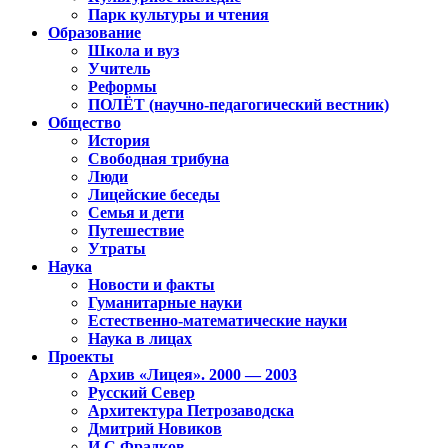
Парк культуры и чтения
Образование
Школа и вуз
Учитель
Реформы
ПОЛЁТ (научно-педагогический вестник)
Общество
История
Свободная трибуна
Люди
Лицейские беседы
Семья и дети
Путешествие
Утраты
Наука
Новости и факты
Гуманитарные науки
Естественно-математические науки
Наука в лицах
Проекты
Архив «Лицея». 2000 — 2003
Русский Север
Архитектура Петрозаводска
Дмитрий Новиков
И.С.Фрадков