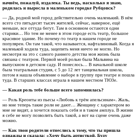
начнём, пожалуй, издалека. Ты ведь, насколько я знаю,
родилась и выросла в маленьком городке Рубцовск?
— Да, родной мой город действительно очень маленький. В нём
всего сто пятьдесят тысяч жителей, сейчас, наверное, ещё
меньше, все оттуда бегут. Там в основном остаются одни
старики… Но тем не менее в этом городе есть театр, большое
красивое здание. Но почему-то театр в нашем городе не
популярен. Он там такой, что называется, нафталиновый. Когда я
маленькой ходила туда, зацепить меня ничто не могло. Но
несмотря на это с самого раннего детства моя жизнь была
связана с театром. Первой моей ролью была Мальвина на
выпускном в детском саду. И понеслось… В начальной школе
была театральная студия, с 5 до 12 лет танцевальная школа,
потом я нашла объявление о наборе в группу при театре и пошла
туда. В старших классах играла в нашем местном ТЮЗе.
— Какая роль тебе больше всего запомнилась?
— Роль Креонты из пьесы «Любовь к трём апельсинам». Жаль,
но мне теперь такие роли не дают… Женщину с характером во
мне не видят, а хочется показать себя и в таком амплуа. В жизни
я себе не могу позволить быть такой, а вот на сцене очень даже
можно.
— Как твои родители отнеслись к тому, что ты пришла
однажды и сказала: «Хочу быть артисткой. Буду