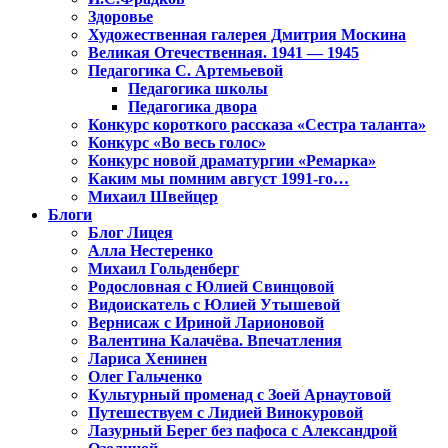
Здоровье
Художественная галерея Дмитрия Москина
Великая Отечественная. 1941 — 1945
Педагогика С. Артемьевой
Педагогика школы
Педагогика двора
Конкурс короткого рассказа «Сестра таланта»
Конкурс «Во весь голос»
Конкурс новой драматургии «Ремарка»
Каким мы помним август 1991-го…
Михаил Швейцер
Блоги
Блог Лицея
Алла Нестеренко
Михаил Гольденберг
Родословная с Юлией Свинцовой
Видоискатель с Юлией Утышевой
Вернисаж с Ириной Ларионовой
Валентина Калачёва. Впечатления
Лариса Хенинен
Олег Гальченко
Культурный променад с Зоей Арнаутовой
Путешествуем с Лидией Винокуровой
Лазурный Берег без пафоса с Александрой