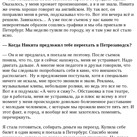
Оказалось, у меня хромает произношение, а я и не знала. Никита
же очень хорошо говорит на английском. Ну так вот, он
поправлял меня в речи, подсказывал что-то. Вот эти вечера всё и
решили. Завязалось… А уже после съемок у нас каким то
невероятным образом сошлись графики и мы оба приехали в
Петербург. Мы неделю гуляли по городу, ну и там уже всё стало
ясно.
— Когда Никита предложил тебе переехать в Петрозаводск?
— Он и не предлагал, я поехала не поэтому. После съемок
поняла, что то, где я сейчас нахожусь, меня не устраивает. Надо
двигать дальше. А многие мои педагоги и друзья говорили, что
мне бы следовало попробовать себя в кино, что внешность
располагает. Ну и предложения поступали, хотя я специально
ничего не искала, мне просто звонили и звали. Реклама,
музыкальные клипы, небольшие ролики, но ведь это все не то.
Вот я и подумала: «А чего я сижу?». Обстановка в том театре,
где я работала, меня не устраивала, да и плюс ко всему в этот
момент у меня происходило довольно болезненное расставание
с молодым человеком, с которым мы прожили вместе пять лет. И
этот факт, и город, и вообще всё мне захотелось поменять,
перечеркнуть.
Я стала готовиться, собирать деньги на переезд. Купила себе
билет в один конец и поехала в Петербург. Спасибо моим