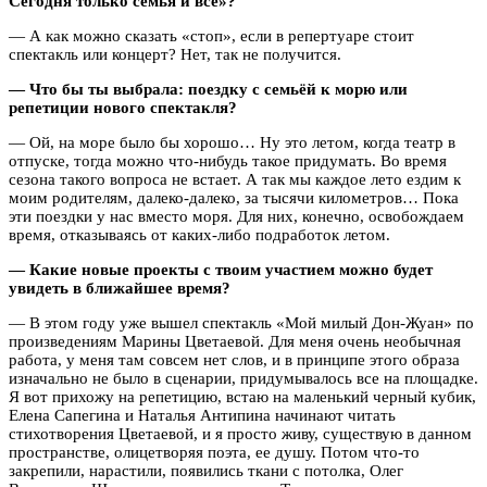
Сегодня только семья и всё»?
— А как можно сказать «стоп», если в репертуаре стоит
спектакль или концерт? Нет, так не получится.
— Что бы ты выбрала: поездку с семьёй к морю или
репетиции нового спектакля?
— Ой, на море было бы хорошо… Ну это летом, когда театр в
отпуске, тогда можно что-нибудь такое придумать. Во время
сезона такого вопроса не встает. А так мы каждое лето ездим к
моим родителям, далеко-далеко, за тысячи километров… Пока
эти поездки у нас вместо моря. Для них, конечно, освобождаем
время, отказываясь от каких-либо подработок летом.
— Какие новые проекты с твоим участием можно будет
увидеть в ближайшее время?
— В этом году уже вышел спектакль «Мой милый Дон-Жуан» по
произведениям Марины Цветаевой. Для меня очень необычная
работа, у меня там совсем нет слов, и в принципе этого образа
изначально не было в сценарии, придумывалось все на площадке.
Я вот прихожу на репетицию, встаю на маленький черный кубик,
Елена Сапегина и Наталья Антипина начинают читать
стихотворения Цветаевой, и я просто живу, существую в данном
пространстве, олицетворяя поэта, ее душу. Потом что-то
закрепили, нарастили, появились ткани с потолка, Олег