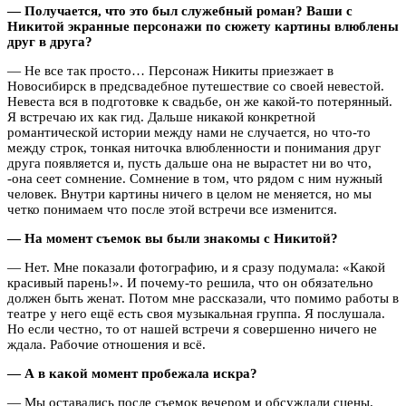
— Получается, что это был служебный роман? Ваши с
Никитой экранные персонажи по сюжету картины влюблены
друг в друга?
— Не все так просто… Персонаж Никиты приезжает в
Новосибирск в предсвадебное путешествие со своей невестой.
Невеста вся в подготовке к свадьбе, он же какой-то потерянный.
Я встречаю их как гид. Дальше никакой конкретной
романтической истории между нами не случается, но что-то
между строк, тонкая ниточка влюбленности и понимания друг
друга появляется и, пусть дальше она не вырастет ни во что,
-она сеет сомнение. Сомнение в том, что рядом с ним нужный
человек. Внутри картины ничего в целом не меняется, но мы
четко понимаем что после этой встречи все изменится.
— На момент съемок вы были знакомы с Никитой?
— Нет. Мне показали фотографию, и я сразу подумала: «Какой
красивый парень!». И почему-то решила, что он обязательно
должен быть женат. Потом мне рассказали, что помимо работы в
театре у него ещё есть своя музыкальная группа. Я послушала.
Но если честно, то от нашей встречи я совершенно ничего не
ждала. Рабочие отношения и всё.
— А в какой момент пробежала искра?
— Мы оставались после съемок вечером и обсуждали сцены.