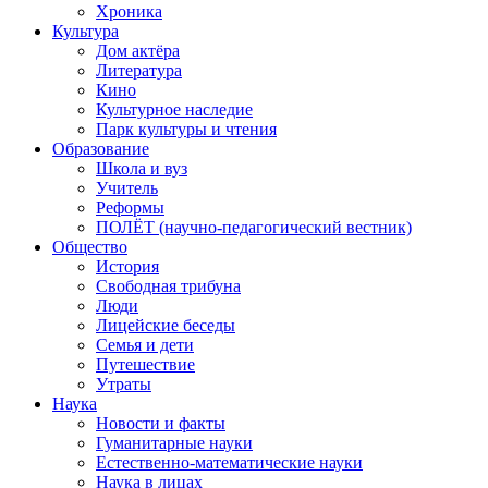
Хроника
Культура
Дом актёра
Литература
Кино
Культурное наследие
Парк культуры и чтения
Образование
Школа и вуз
Учитель
Реформы
ПОЛЁТ (научно-педагогический вестник)
Общество
История
Свободная трибуна
Люди
Лицейские беседы
Семья и дети
Путешествие
Утраты
Наука
Новости и факты
Гуманитарные науки
Естественно-математические науки
Наука в лицах