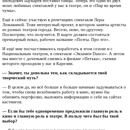
Вилодович Щукарев поставил танцы. Теперь это один из двух
моих любимых спектаклей у нас в театре, он и «Пир во время
чумы».
Ещё я сейчас участвую в репетициях спектакля Леры
Ломакиной. Тоже интересный проект, в котором заняты артисты
из разных театров города. Весело, ново, по-другому.
Посмотрим, что получится. В марте должен состояться
премьерный показ, рабочее название «Поэты. Про это».
И ещё мне посчастливилось поработать в этом сезоне и с
Национальным театром, в спектакле «Экзамен Dance». А летом
мы вместе с доченькой снялись в фильме «Петька», съемки
которого проходили у нас в Карелии.
— Значит, ты довольна тем, как складывается твой
творческий путь?
— В целом да, но всё больше и больше начинаю задумываться о
том, чтобы снова возобновить работу в кино, нужно бы
обновить портфолио, выложить информацию о себе на сайтах
кастингов.
— Если бы тебе одновременно предложили главную роль в
кино и главную роль в театре. В пользу чего был бы твой
выбор?