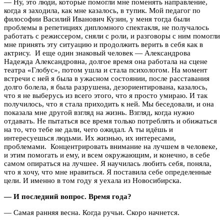
— Ну, это люди, которые помогли мне поменять направление,
когда я заходила, как мне казалось, в тупик. Мой педагог по
философии Василий Иванович Кузин, у меня тогда были
проблемы в репетициях дипломного спектакля, не получалось
работать с режиссером, сняли с роли, и разговоры с ним помогли
мне принять эту ситуацию и продолжить верить в себя как в
актрису. И еще один знаковый человек — Александрова
Надежда Александровна, долгое время она работала на сцене
театра «Глобус», потом ушла и стала психологом. На момент
встречи с ней я была в ужасном состоянии, после расставания
долго болела, я была разрушена, дезориентирована, казалось,
что я не выберусь из всего этого, что я просто умираю. И так
получилось, что я стала приходить к ней. Мы беседовали, и она
показала мне другой взгляд на жизнь. Взгляд, когда нужно
отдавать. Не пытаться все время только потреблять и обижаться
на то, что тебе не дали, чего ожидал. А ты идёшь и
интересуешься людьми. Их жизнью, их интересами,
проблемами. Концентрировать внимание на лучшем в человеке,
и этим помогать и ему, и всем окружающим, и конечно, в себе
самом опираться на лучшее. Я научилась любить себя, поняла,
что я хочу, что мне нравиться. Я поставила себе определенные
цели. И именно в том году я уехала из Новосибирска.
— И последний вопрос. Время года?
— Самая ранняя весна. Когда ручьи. Скоро начнется.