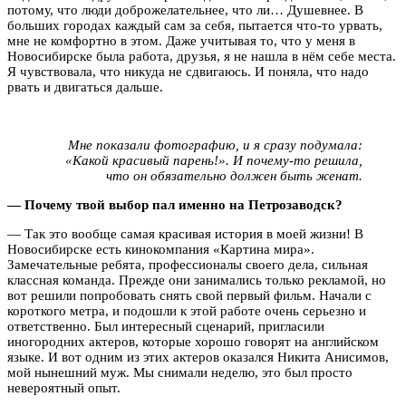
потому, что люди доброжелательнее, что ли… Душевнее. В
больших городах каждый сам за себя, пытается что-то урвать,
мне не комфортно в этом. Даже учитывая то, что у меня в
Новосибирске была работа, друзья, я не нашла в нём себе места.
Я чувствовала, что никуда не сдвигаюсь. И поняла, что надо
рвать и двигаться дальше.
Мне показали фотографию, и я сразу подумала:
«Какой красивый парень!». И почему-то решила,
что он обязательно должен быть женат.
— Почему твой выбор пал именно на Петрозаводск?
— Так это вообще самая красивая история в моей жизни! В
Новосибирске есть кинокомпания «Картина мира».
Замечательные ребята, профессионалы своего дела, сильная
классная команда. Прежде они занимались только рекламой, но
вот решили попробовать снять свой первый фильм. Начали с
короткого метра, и подошли к этой работе очень серьезно и
ответственно. Был интересный сценарий, пригласили
иногородних актеров, которые хорошо говорят на английском
языке. И вот одним из этих актеров оказался Никита Анисимов,
мой нынешний муж. Мы снимали неделю, это был просто
невероятный опыт.