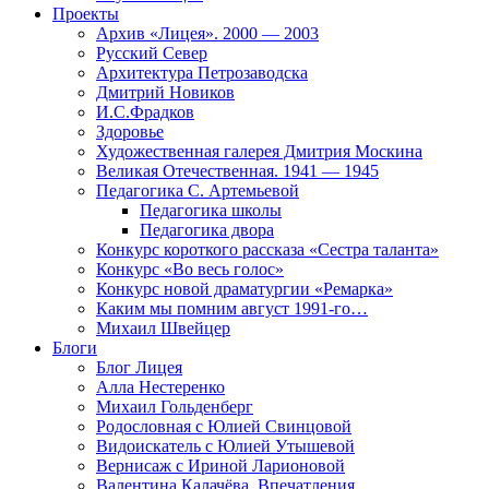
Проекты
Архив «Лицея». 2000 — 2003
Русский Север
Архитектура Петрозаводска
Дмитрий Новиков
И.С.Фрадков
Здоровье
Художественная галерея Дмитрия Москина
Великая Отечественная. 1941 — 1945
Педагогика С. Артемьевой
Педагогика школы
Педагогика двора
Конкурс короткого рассказа «Сестра таланта»
Конкурс «Во весь голос»
Конкурс новой драматургии «Ремарка»
Каким мы помним август 1991-го…
Михаил Швейцер
Блоги
Блог Лицея
Алла Нестеренко
Михаил Гольденберг
Родословная с Юлией Свинцовой
Видоискатель с Юлией Утышевой
Вернисаж с Ириной Ларионовой
Валентина Калачёва. Впечатления