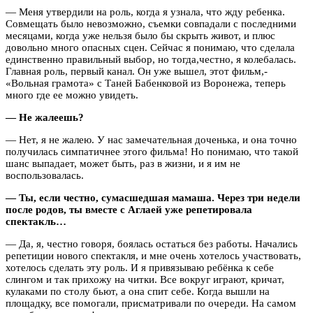
— Меня утвердили на роль, когда я узнала, что жду ребенка.
Совмещать было невозможно, съемки совпадали с последними
месяцами, когда уже нельзя было бы скрыть живот, и плюс
довольно много опасных сцен. Сейчас я понимаю, что сделала
единственно правильный выбор, но тогда,честно, я колебалась.
Главная роль, первый канал. Он уже вышел, этот фильм,-
«Вольная грамота» с Таней Бабенковой из Воронежа, теперь
много где ее можно увидеть.
— Не жалеешь?
— Нет, я не жалею. У нас замечательная доченька, и она точно
получилась симпатичнее этого фильма! Но понимаю, что такой
шанс выпадает, может быть, раз в жизни, и я им не
воспользовалась.
— Ты, если честно, сумасшедшая мамаша. Через три недели
после родов, ты вместе с Аглаей уже репетировала
спектакль…
— Да, я, честно говоря, боялась остаться без работы. Начались
репетиции нового спектакля, и мне очень хотелось участвовать,
хотелось сделать эту роль. И я привязываю ребёнка к себе
слингом и так прихожу на читки. Все вокруг играют, кричат,
кулаками по столу бьют, а она спит себе. Когда вышли на
площадку, все помогали, присматривали по очереди. На самом