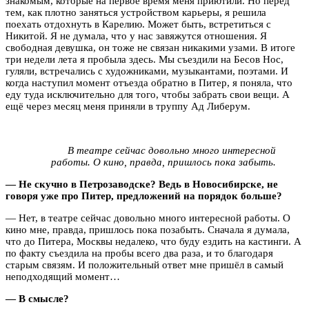
знакомым, которые на первое время меня приютили. Но перед
тем, как плотно заняться устройством карьеры, я решила
поехать отдохнуть в Карелию. Может быть, встретиться с
Никитой. Я не думала, что у нас завяжутся отношения. Я
свободная девушка, он тоже не связан никакими узами. В итоге
три недели лета я пробыла здесь. Мы съездили на Бесов Нос,
гуляли, встречались с художниками, музыкантами, поэтами. И
когда наступил момент отъезда обратно в Питер, я поняла, что
еду туда исключительно для того, чтобы забрать свои вещи. А
ещё через месяц меня приняли в труппу Ад Либерум.
В театре сейчас довольно много интересной
работы. О кино, правда, пришлось пока забыть.
— Не скучно в Петрозаводске? Ведь в Новосибирске, не
говоря уже про Питер, предложений на порядок больше?
— Нет, в театре сейчас довольно много интересной работы. О
кино мне, правда, пришлось пока позабыть. Сначала я думала,
что до Питера, Москвы недалеко, что буду ездить на кастинги. А
по факту съездила на пробы всего два раза, и то благодаря
старым связям. И положительный ответ мне пришёл в самый
неподходящий момент…
— В смысле?