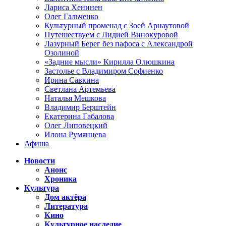
Лариса Хенинен
Олег Гальченко
Культурный променад с Зоей Арнаутовой
Путешествуем с Лидией Винокуровой
Лазурный Берег без пафоса с Александрой
Озолиной
«Задние мысли» Кирилла Олюшкина
Застолье с Владимиром Софиенко
Ирина Савкина
Светлана Артемьева
Наталья Мешкова
Владимир Берштейн
Екатерина Габалова
Олег Липовецкий
Илона Румянцева
Афиша
Новости
Анонс
Хроника
Культура
Дом актёра
Литература
Кино
Культурное наследие