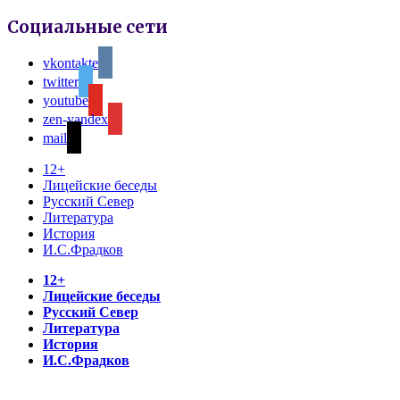
Социальные сети
vkontakte
twitter
youtube
zen-yandex
mail
12+
Лицейские беседы
Русский Север
Литература
История
И.С.Фрадков
12+
Лицейские беседы
Русский Север
Литература
История
И.С.Фрадков