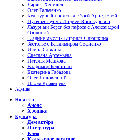
Лариса Хенинен
Олег Гальченко
Культурный променад с Зоей Арнаутовой
Путешествуем с Лидией Винокуровой
Лазурный Берег без пафоса с Александрой
Озолиной
«Задние мысли» Кирилла Олюшкина
Застолье с Владимиром Софиенко
Ирина Савкина
Светлана Артемьева
Наталья Мешкова
Владимир Берштейн
Екатерина Габалова
Олег Липовецкий
Илона Румянцева
Афиша
Новости
Анонс
Хроника
Культура
Дом актёра
Литература
Кино
Культурное наследие