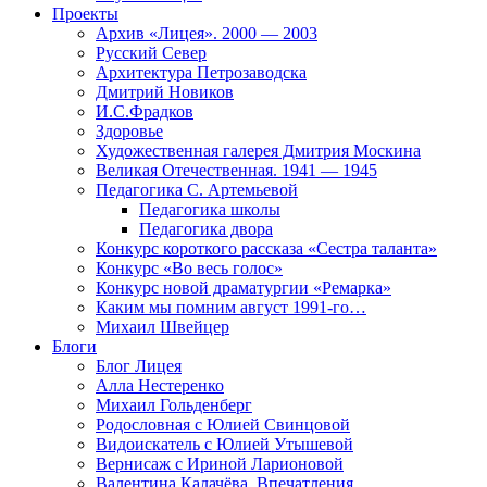
Проекты
Архив «Лицея». 2000 — 2003
Русский Север
Архитектура Петрозаводска
Дмитрий Новиков
И.С.Фрадков
Здоровье
Художественная галерея Дмитрия Москина
Великая Отечественная. 1941 — 1945
Педагогика С. Артемьевой
Педагогика школы
Педагогика двора
Конкурс короткого рассказа «Сестра таланта»
Конкурс «Во весь голос»
Конкурс новой драматургии «Ремарка»
Каким мы помним август 1991-го…
Михаил Швейцер
Блоги
Блог Лицея
Алла Нестеренко
Михаил Гольденберг
Родословная с Юлией Свинцовой
Видоискатель с Юлией Утышевой
Вернисаж с Ириной Ларионовой
Валентина Калачёва. Впечатления