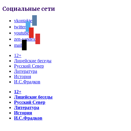
Социальные сети
vkontakte
twitter
youtube
zen-yandex
mail
12+
Лицейские беседы
Русский Север
Литература
История
И.С.Фрадков
12+
Лицейские беседы
Русский Север
Литература
История
И.С.Фрадков