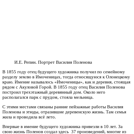
И.Е. Репин. Портрет Василия Поленова
В 1855 году отец будущего художника получил по семейному
разделу землю в Имоченицах, тогда относящуюся к Олонецкому
краю. Имение называлось «Имоченицы», как и деревня, стоящая
рядом с Акуловой Горой. В 1855 году отец Василия Поленова
построил трехэтажный деревянный дом. Около него
располагался парк с прудом, стояла мельница.
С этими местами связаны ранние пейзажные работы Василия
Поленова и этюды, отразившие деревенскую жизнь. Там семья
жила и проводила всё лето.
Впервые в имение будущего художника привезли в 10 лет. За
свою жизнь Поленов создал здесь 37 произведений, многие из