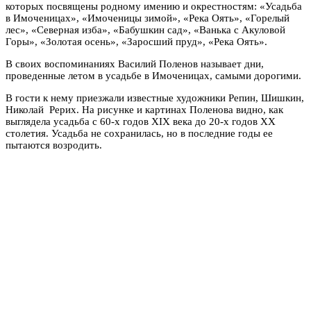
которых посвящены родному имению и окрестностям: «Усадьба
в Имоченицах», «Имоченицы зимой», «Река Оять», «Горелый
лес», «Северная изба», «Бабушкин сад», «Ванька с Акуловой
Горы», «Золотая осень», «Заросший пруд», «Река Оять».
В своих воспоминаниях Василий Поленов называет дни,
проведенные летом в усадьбе в Имоченицах, самыми дорогими.
В гости к нему приезжали известные художники Репин, Шишкин,
Николай Рерих. На рисунке и картинах Поленова видно, как
выглядела усадьба с 60-х годов XIX века до 20-х годов XX
столетия. Усадьба не сохранилась, но в последние годы ее
пытаются возродить.