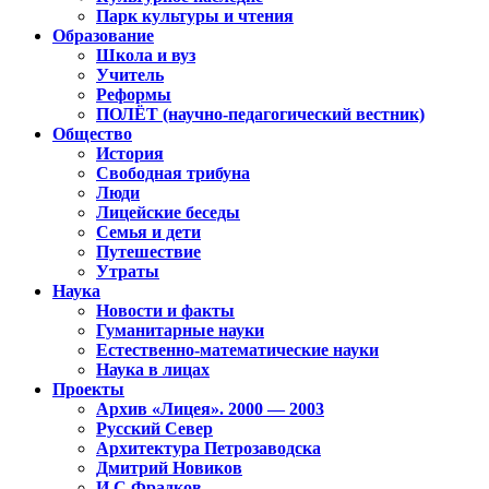
Парк культуры и чтения
Образование
Школа и вуз
Учитель
Реформы
ПОЛЁТ (научно-педагогический вестник)
Общество
История
Свободная трибуна
Люди
Лицейские беседы
Семья и дети
Путешествие
Утраты
Наука
Новости и факты
Гуманитарные науки
Естественно-математические науки
Наука в лицах
Проекты
Архив «Лицея». 2000 — 2003
Русский Север
Архитектура Петрозаводска
Дмитрий Новиков
И.С.Фрадков