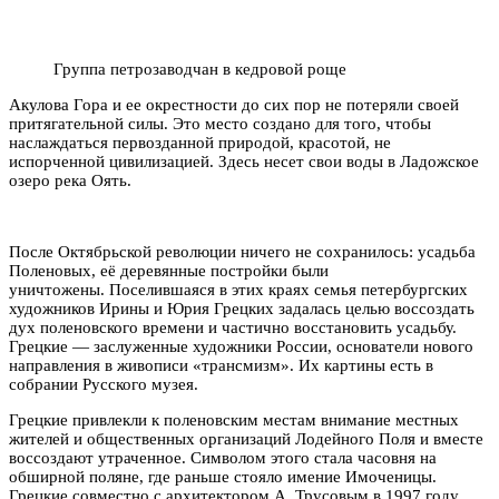
Группа петрозаводчан в кедровой роще
Акулова Гора и ее окрестности до сих пор не потеряли своей
притягательной силы. Это место создано для того, чтобы
наслаждаться первозданной природой, красотой, не
испорченной цивилизацией. Здесь несет свои воды в Ладожское
озеро река Оять.
После Октябрьской революции ничего не сохранилось: усадьба
Поленовых, её деревянные постройки были
уничтожены. Поселившаяся в этих краях семья петербургских
художников Ирины и Юрия Грецких задалась целью воссоздать
дух поленовского времени и частично восстановить усадьбу.
Грецкие — заслуженные художники России, основатели нового
направления в живописи «трансмизм». Их картины есть в
собрании Русского музея.
Грецкие привлекли к поленовским местам внимание местных
жителей и общественных организаций Лодейного Поля и вместе
воссоздают утраченное. Символом этого стала часовня на
обширной поляне, где раньше стояло имение Имоченицы.
Грецкие совместно с архитектором А. Трусовым в 1997 году