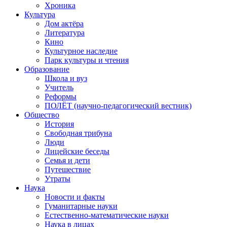
Хроника
Культура
Дом актёра
Литература
Кино
Культурное наследие
Парк культуры и чтения
Образование
Школа и вуз
Учитель
Реформы
ПОЛЁТ (научно-педагогический вестник)
Общество
История
Свободная трибуна
Люди
Лицейские беседы
Семья и дети
Путешествие
Утраты
Наука
Новости и факты
Гуманитарные науки
Естественно-математические науки
Наука в лицах