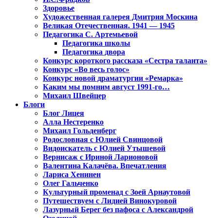
Здоровье
Художественная галерея Дмитрия Москина
Великая Отечественная. 1941 — 1945
Педагогика С. Артемьевой
Педагогика школы
Педагогика двора
Конкурс короткого рассказа «Сестра таланта»
Конкурс «Во весь голос»
Конкурс новой драматургии «Ремарка»
Каким мы помним август 1991-го…
Михаил Швейцер
Блоги
Блог Лицея
Алла Нестеренко
Михаил Гольденберг
Родословная с Юлией Свинцовой
Видоискатель с Юлией Утышевой
Вернисаж с Ириной Ларионовой
Валентина Калачёва. Впечатления
Лариса Хенинен
Олег Гальченко
Культурный променад с Зоей Арнаутовой
Путешествуем с Лидией Винокуровой
Лазурный Берег без пафоса с Александрой