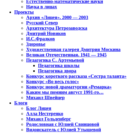
Естественно-математические науки
Наука в лицах
Проекты
Архив «Лицея». 2000 — 2003
Русский Север
Архитектура Петрозаводска
Дмитрий Новиков
И.С.Фрадков
Здоровье
Художественная галерея Дмитрия Москина
Великая Отечественная. 1941 — 1945
Педагогика С. Артемьевой
Педагогика школы
Педагогика двора
Конкурс короткого рассказа «Сестра таланта»
Конкурс «Во весь голос»
Конкурс новой драматургии «Ремарка»
Каким мы помним август 1991-го…
Михаил Швейцер
Блоги
Блог Лицея
Алла Нестеренко
Михаил Гольденберг
Родословная с Юлией Свинцовой
Видоискатель с Юлией Утышевой