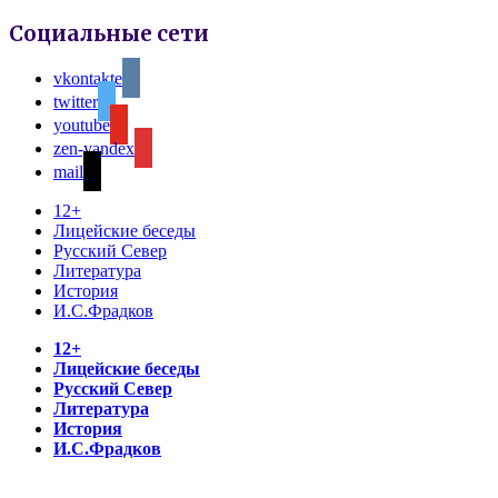
Социальные сети
vkontakte
twitter
youtube
zen-yandex
mail
12+
Лицейские беседы
Русский Север
Литература
История
И.С.Фрадков
12+
Лицейские беседы
Русский Север
Литература
История
И.С.Фрадков