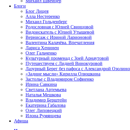
Михаил Швейцер
Блоги
Блог Лицея
Алла Нестеренко
Михаил Гольденберг
Родословная с Юлией Свинцовой
Видоискатель с Юлией Утышевой
Вернисаж с Ириной Ларионовой
Валентина Калачёва. Впечатления
Лариса Хенинен
Олег Гальченко
Культурный променад с Зоей Арнаутовой
Путешествуем с Лидией Винокуровой
Лазурный Берег без пафоса с Александрой Озолино
«Задние мысли» Кирилла Олюшкина
Застолье с Владимиром Софиенко
Ирина Савкина
Светлана Артемьева
Наталья Мешкова
Владимир Берштейн
Екатерина Габалова
Олег Липовецкий
Илона Румянцева
Афиша