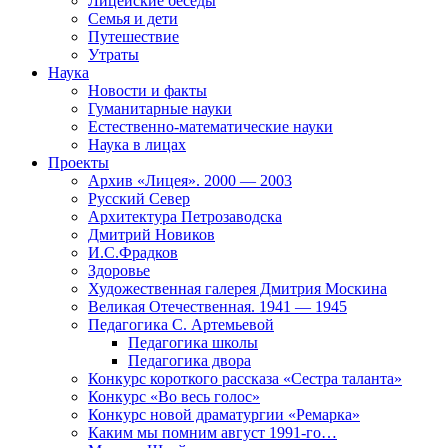
Лицейские беседы
Семья и дети
Путешествие
Утраты
Наука
Новости и факты
Гуманитарные науки
Естественно-математические науки
Наука в лицах
Проекты
Архив «Лицея». 2000 — 2003
Русский Север
Архитектура Петрозаводска
Дмитрий Новиков
И.С.Фрадков
Здоровье
Художественная галерея Дмитрия Москина
Великая Отечественная. 1941 — 1945
Педагогика С. Артемьевой
Педагогика школы
Педагогика двора
Конкурс короткого рассказа «Сестра таланта»
Конкурс «Во весь голос»
Конкурс новой драматургии «Ремарка»
Каким мы помним август 1991-го…