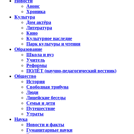
Новости
Анонс
Хроника
Культура
Дом актёра
Литература
Кино
Культурное наследие
Парк культуры и чтения
Образование
Школа и вуз
Учитель
Реформы
ПОЛЁТ (научно-педагогический вестник)
Общество
История
Свободная трибуна
Люди
Лицейские беседы
Семья и дети
Путешествие
Утраты
Наука
Новости и факты
Гуманитарные науки