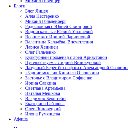
Михаил Швейцер
Блоги
Блог Лицея
Алла Нестеренко
Михаил Гольденберг
Родословная с Юлией Свинцовой
Видоискатель с Юлией Утышевой
Вернисаж с Ириной Ларионовой
Валентина Калачёва. Впечатления
Лариса Хенинен
Олег Гальченко
Культурный променад с Зоей Арнаутовой
Путешествуем с Лидией Винокуровой
Лазурный Берег без пафоса с Александрой Озолино
«Задние мысли» Кирилла Олюшкина
Застолье с Владимиром Софиенко
Ирина Савкина
Светлана Артемьева
Наталья Мешкова
Владимир Берштейн
Екатерина Габалова
Олег Липовецкий
Илона Румянцева
Афиша