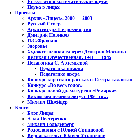
Естественно-математические науки
Наука в лицах
Проекты
Архив «Лицея». 2000 — 2003
Русский Север
Архитектура Петрозаводска
Дмитрий Новиков
И.С.Фрадков
Здоровье
Художественная галерея Дмитрия Москина
Великая Отечественная. 1941 — 1945
Педагогика С. Артемьевой
Педагогика школы
Педагогика двора
Конкурс короткого рассказа «Сестра таланта»
Конкурс «Во весь голос»
Конкурс новой драматургии «Ремарка»
Каким мы помним август 1991-го…
Михаил Швейцер
Блоги
Блог Лицея
Алла Нестеренко
Михаил Гольденберг
Родословная с Юлией Свинцовой
Видоискатель с Юлией Утышевой