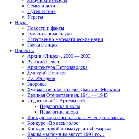
Лицейские беседы
Семья и дети
Путешествие
Утраты
Наука
Новости и факты
Гуманитарные науки
Естественно-математические науки
Наука в лицах
Проекты
Архив «Лицея». 2000 — 2003
Русский Север
Архитектура Петрозаводска
Дмитрий Новиков
И.С.Фрадков
Здоровье
Художественная галерея Дмитрия Москина
Великая Отечественная. 1941 — 1945
Педагогика С. Артемьевой
Педагогика школы
Педагогика двора
Конкурс короткого рассказа «Сестра таланта»
Конкурс «Во весь голос»
Конкурс новой драматургии «Ремарка»
Каким мы помним август 1991-го…