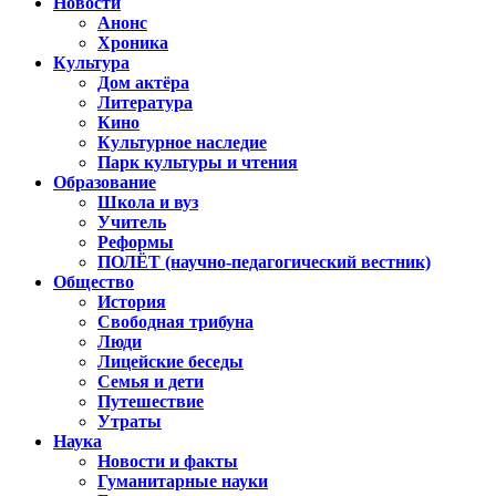
Новости
Анонс
Хроника
Культура
Дом актёра
Литература
Кино
Культурное наследие
Парк культуры и чтения
Образование
Школа и вуз
Учитель
Реформы
ПОЛЁТ (научно-педагогический вестник)
Общество
История
Свободная трибуна
Люди
Лицейские беседы
Семья и дети
Путешествие
Утраты
Наука
Новости и факты
Гуманитарные науки