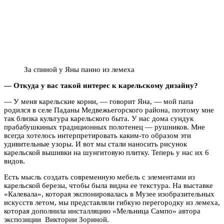
За спиной у Яны панно из лемеха
— Откуда у вас такой интерес к карельскому дизайну?
— У меня карельские корни, — говорит Яна, — мой папа
родился в селе Паданы Медвежьегорского района, поэтому мне
так близка культура карельского быта. У нас дома сундук
прабабушкиных традиционных полотенец — рушников. Мне
всегда хотелось интерпретировать каким-то образом эти
удивительные узоры. И вот мы стали наносить рисунок
карельской вышивки на шунгитовую плитку. Теперь у нас их 6
видов.
Есть мысль создать современную мебель с элементами из
карельской березы, чтобы была видна ее текстура. На выставке
«Калевала», которая экспонировалась в Музее изобразительных
искусств летом, мы представляли гибкую перегородку из лемеха,
которая дополнила инсталляцию «Мельница Сампо» автора
экспозиции Виктории Зориной.