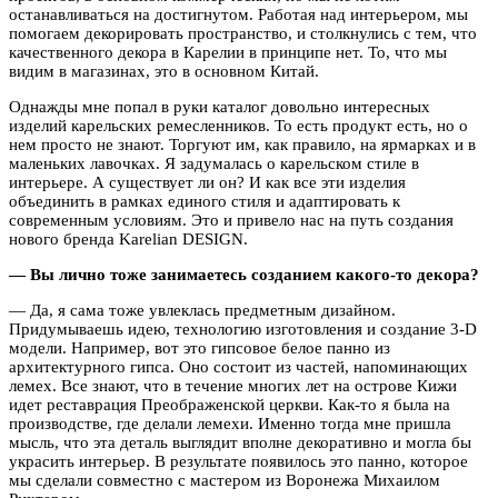
останавливаться на достигнутом. Работая над интерьером, мы
помогаем декорировать пространство, и столкнулись с тем, что
качественного декора в Карелии в принципе нет. То, что мы
видим в магазинах, это в основном Китай.
Однажды мне попал в руки каталог довольно интересных
изделий карельских ремесленников. То есть продукт есть, но о
нем просто не знают. Торгуют им, как правило, на ярмарках и в
маленьких лавочках. Я задумалась о карельском стиле в
интерьере. А существует ли он? И как все эти изделия
объединить в рамках единого стиля и адаптировать к
современным условиям. Это и привело нас на путь создания
нового бренда Karelian DESIGN.
— Вы лично тоже занимаетесь созданием какого-то декора?
— Да, я сама тоже увлеклась предметным дизайном.
Придумываешь идею, технологию изготовления и создание 3-D
модели. Например, вот это гипсовое белое панно из
архитектурного гипса. Оно состоит из частей, напоминающих
лемех. Все знают, что в течение многих лет на острове Кижи
идет реставрация Преображенской церкви. Как-то я была на
производстве, где делали лемехи. Именно тогда мне пришла
мысль, что эта деталь выглядит вполне декоративно и могла бы
украсить интерьер. В результате появилось это панно, которое
мы сделали совместно с мастером из Воронежа Михаилом