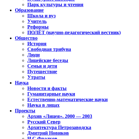
Парк культуры и чтения
Образование
Школа и вуз
Учитель
Реформы
ПОЛЁТ (научно-педагогический вестник)
Общество
История
Свободная трибуна
Люди
Лицейские беседы
Семья и дети
Путешествие
Утраты
Наука
Новости и факты
Гуманитарные науки
Естественно-математические науки
Наука в лицах
Проекты
Архив «Лицея». 2000 — 2003
Русский Север
Архитектура Петрозаводска
Дмитрий Новиков
И.С.Фрадков