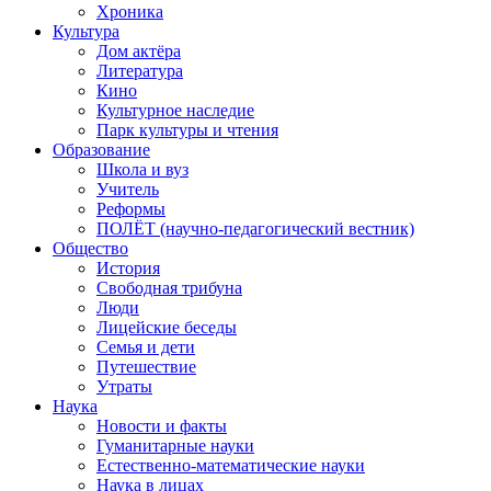
Хроника
Культура
Дом актёра
Литература
Кино
Культурное наследие
Парк культуры и чтения
Образование
Школа и вуз
Учитель
Реформы
ПОЛЁТ (научно-педагогический вестник)
Общество
История
Свободная трибуна
Люди
Лицейские беседы
Семья и дети
Путешествие
Утраты
Наука
Новости и факты
Гуманитарные науки
Естественно-математические науки
Наука в лицах