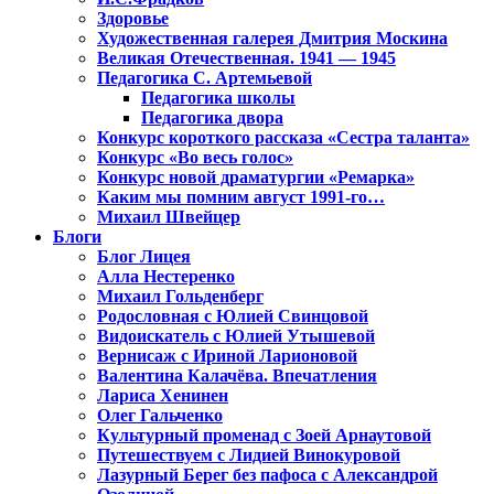
Здоровье
Художественная галерея Дмитрия Москина
Великая Отечественная. 1941 — 1945
Педагогика С. Артемьевой
Педагогика школы
Педагогика двора
Конкурс короткого рассказа «Сестра таланта»
Конкурс «Во весь голос»
Конкурс новой драматургии «Ремарка»
Каким мы помним август 1991-го…
Михаил Швейцер
Блоги
Блог Лицея
Алла Нестеренко
Михаил Гольденберг
Родословная с Юлией Свинцовой
Видоискатель с Юлией Утышевой
Вернисаж с Ириной Ларионовой
Валентина Калачёва. Впечатления
Лариса Хенинен
Олег Гальченко
Культурный променад с Зоей Арнаутовой
Путешествуем с Лидией Винокуровой
Лазурный Берег без пафоса с Александрой