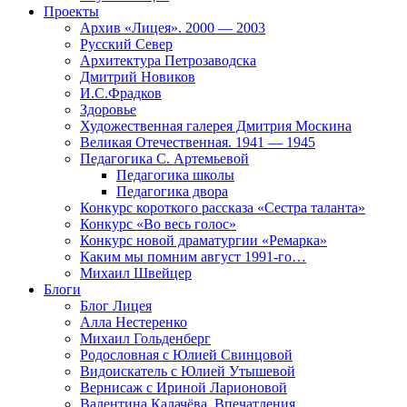
Проекты
Архив «Лицея». 2000 — 2003
Русский Север
Архитектура Петрозаводска
Дмитрий Новиков
И.С.Фрадков
Здоровье
Художественная галерея Дмитрия Москина
Великая Отечественная. 1941 — 1945
Педагогика С. Артемьевой
Педагогика школы
Педагогика двора
Конкурс короткого рассказа «Сестра таланта»
Конкурс «Во весь голос»
Конкурс новой драматургии «Ремарка»
Каким мы помним август 1991-го…
Михаил Швейцер
Блоги
Блог Лицея
Алла Нестеренко
Михаил Гольденберг
Родословная с Юлией Свинцовой
Видоискатель с Юлией Утышевой
Вернисаж с Ириной Ларионовой
Валентина Калачёва. Впечатления