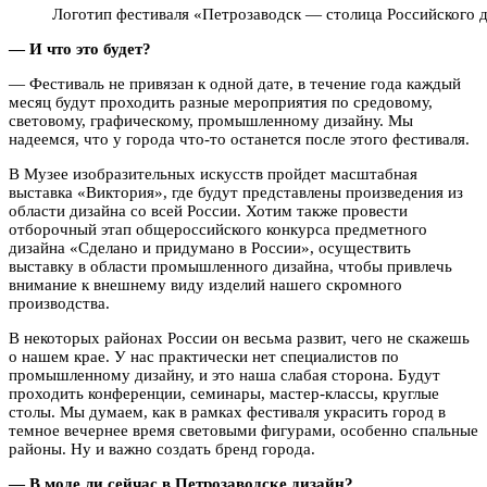
Логотип фестиваля «Петрозаводск — столица Российского 
— И что это будет?
— Фестиваль не привязан к одной дате, в течение года каждый
месяц будут проходить разные мероприятия по средовому,
световому, графическому, промышленному дизайну. Мы
надеемся, что у города что-то останется после этого фестиваля.
В Музее изобразительных искусств пройдет масштабная
выставка «Виктория», где будут представлены произведения из
области дизайна со всей России. Хотим также провести
отборочный этап общероссийского конкурса предметного
дизайна «Сделано и придумано в России», осуществить
выставку в области промышленного дизайна, чтобы привлечь
внимание к внешнему виду изделий нашего скромного
производства.
В некоторых районах России он весьма развит, чего не скажешь
о нашем крае. У нас практически нет специалистов по
промышленному дизайну, и это наша слабая сторона. Будут
проходить конференции, семинары, мастер-классы, круглые
столы. Мы думаем, как в рамках фестиваля украсить город в
темное вечернее время световыми фигурами, особенно спальные
районы. Ну и важно создать бренд города.
— В моде ли сейчас в Петрозаводске дизайн?