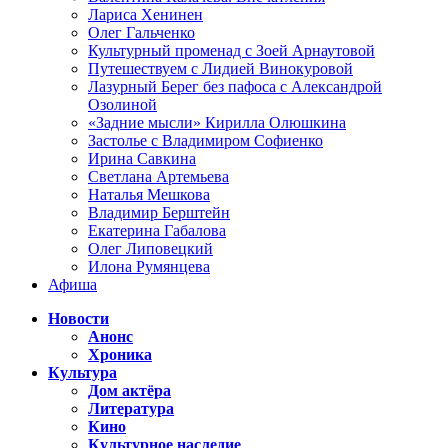
Лариса Хенинен
Олег Гальченко
Культурный променад с Зоей Арнаутовой
Путешествуем с Лидией Винокуровой
Лазурный Берег без пафоса с Александрой
Озолиной
«Задние мысли» Кирилла Олюшкина
Застолье с Владимиром Софиенко
Ирина Савкина
Светлана Артемьева
Наталья Мешкова
Владимир Берштейн
Екатерина Габалова
Олег Липовецкий
Илона Румянцева
Афиша
Новости
Анонс
Хроника
Культура
Дом актёра
Литература
Кино
Культурное наследие