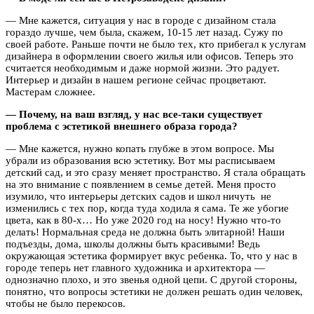
— Мне кажется, ситуация у нас в городе с дизайном стала
гораздо лучше, чем была, скажем, 10-15 лет назад. Сужу по
своей работе. Раньше почти не было тех, кто прибегал к услугам
дизайнера в оформлении своего жилья или офисов. Теперь это
считается необходимым и даже нормой жизни. Это радует.
Интерьер и дизайн в нашем регионе сейчас процветают.
Мастерам сложнее.
— Почему, на ваш взгляд, у нас все-таки существует
проблема с эстетикой внешнего образа города?
— Мне кажется, нужно копать глубже в этом вопросе. Мы
убрали из образования всю эстетику. Вот мы расписываем
детский сад, и это сразу меняет пространство. Я стала обращать
на это внимание с появлением в семье детей. Меня просто
изумило, что интерьеры детских садов и школ ничуть не
изменились с тех пор, когда туда ходила я сама. Те же убогие
цвета, как в 80-х… Но уже 2020 год на носу! Нужно что-то
делать! Нормальная среда не должна быть элитарной! Наши
подъезды, дома, школы должны быть красивыми! Ведь
окружающая эстетика формирует вкус ребенка. То, что у нас в
городе теперь нет главного художника и архитектора —
однозначно плохо, и это звенья одной цепи. С другой стороны,
понятно, что вопросы эстетики не должен решать один человек,
чтобы не было перекосов.