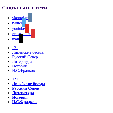
Социальные сети
vkontakte
twitter
youtube
zen-yandex
mail
12+
Лицейские беседы
Русский Север
Литература
История
И.С.Фрадков
12+
Лицейские беседы
Русский Север
Литература
История
И.С.Фрадков