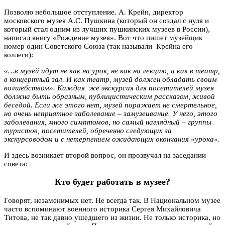
Позволю небольшое отступление. А. Крейн, директор
московского музея А.С. Пушкина (который он создал с нуля и
который стал одним из лучших пушкинских музеев в России),
написал книгу «Рождение музея». Вот что пишет музейщик
номер один Советского Союза (так называли Крейна его
коллеги):
«…в музей идут не как на урок, не как на лекцию, а как в театр,
в концертный зал. И как театр, музей должен обладать своим
волшебством». Каждая же экскурсия для посетителей музея
должна быть образным, публицистическим рассказом, живой
беседой. Если же этого нет, музей поражает не смертельное,
но очень неприятное заболевание – замузеивание. У него, этого
заболевания, много симптомов, но самый наглядный – группы
туристов, посетителей, обреченно следующих за
экскурсоводом и с нетерпением ожидающих окончания «урока».
И здесь возникает второй вопрос, он прозвучал на заседании
совета:
Кто будет работать в музее?
Говорят, незаменимых нет. Не всегда так. В Национальном музее
часто вспоминают военного историка Сергея Михайловича
Титова, не так давно ушедшего из жизни. Не только историка, но