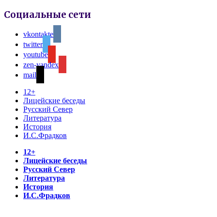
Социальные сети
vkontakte
twitter
youtube
zen-yandex
mail
12+
Лицейские беседы
Русский Север
Литература
История
И.С.Фрадков
12+
Лицейские беседы
Русский Север
Литература
История
И.С.Фрадков