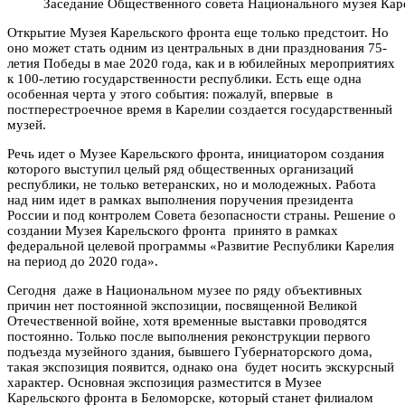
Заседание Общественного совета Национального музея Кар
Открытие Музея Карельского фронта еще только предстоит. Но
оно может стать одним из центральных в дни празднования 75-
летия Победы в мае 2020 года, как и в юбилейных мероприятиях
к 100-летию государственности республики. Есть еще одна
особенная черта у этого события: пожалуй, впервые в
постперестроечное время в Карелии создается государственный
музей.
Речь идет о Музее Карельского фронта, инициатором создания
которого выступил целый ряд общественных организаций
республики, не только ветеранских, но и молодежных.
Работа
над ним идет в рамках выполнения поручения президента
России и под контролем Совета безопасности страны. Решение о
создании Музея Карельского фронта принято в рамках
федеральной целевой программы «Развитие Республики Карелия
на период до 2020 года».
Сегодня даже в Национальном музее по ряду объективных
причин нет постоянной экспозиции, посвященной Великой
Отечественной войне, хотя временные выставки проводятся
постоянно. Только после выполнения реконструкции первого
подъезда музейного здания, бывшего Губернаторского дома,
такая экспозиция появится, однако она будет носить экскурсный
характер. Основная экспозиция разместится в Музее
Карельского фронта в Беломорске, который станет филиалом