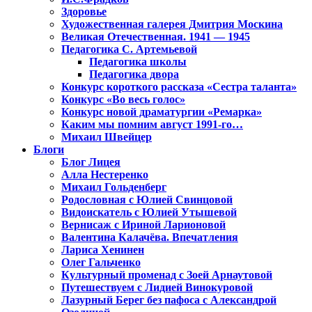
Здоровье
Художественная галерея Дмитрия Москина
Великая Отечественная. 1941 — 1945
Педагогика С. Артемьевой
Педагогика школы
Педагогика двора
Конкурс короткого рассказа «Сестра таланта»
Конкурс «Во весь голос»
Конкурс новой драматургии «Ремарка»
Каким мы помним август 1991-го…
Михаил Швейцер
Блоги
Блог Лицея
Алла Нестеренко
Михаил Гольденберг
Родословная с Юлией Свинцовой
Видоискатель с Юлией Утышевой
Вернисаж с Ириной Ларионовой
Валентина Калачёва. Впечатления
Лариса Хенинен
Олег Гальченко
Культурный променад с Зоей Арнаутовой
Путешествуем с Лидией Винокуровой
Лазурный Берег без пафоса с Александрой