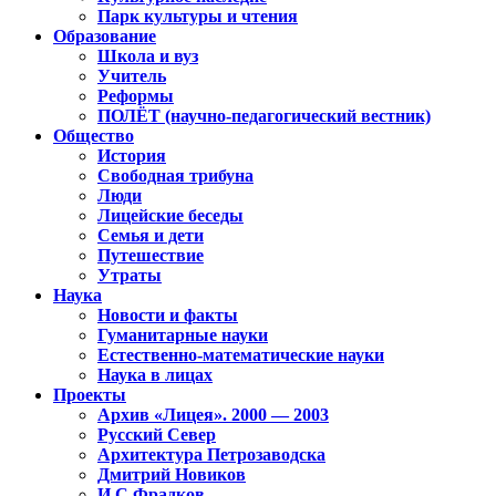
Парк культуры и чтения
Образование
Школа и вуз
Учитель
Реформы
ПОЛЁТ (научно-педагогический вестник)
Общество
История
Свободная трибуна
Люди
Лицейские беседы
Семья и дети
Путешествие
Утраты
Наука
Новости и факты
Гуманитарные науки
Естественно-математические науки
Наука в лицах
Проекты
Архив «Лицея». 2000 — 2003
Русский Север
Архитектура Петрозаводска
Дмитрий Новиков
И.С.Фрадков