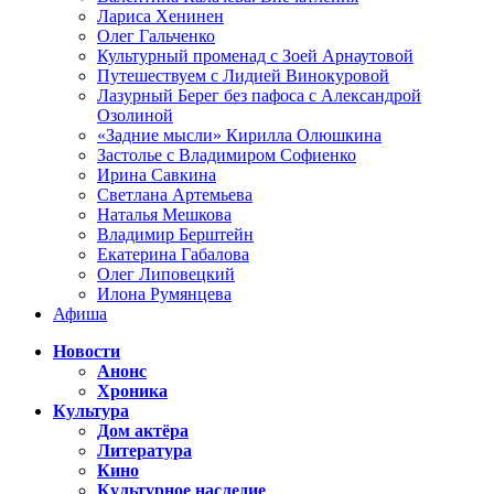
Лариса Хенинен
Олег Гальченко
Культурный променад с Зоей Арнаутовой
Путешествуем с Лидией Винокуровой
Лазурный Берег без пафоса с Александрой
Озолиной
«Задние мысли» Кирилла Олюшкина
Застолье с Владимиром Софиенко
Ирина Савкина
Светлана Артемьева
Наталья Мешкова
Владимир Берштейн
Екатерина Габалова
Олег Липовецкий
Илона Румянцева
Афиша
Новости
Анонс
Хроника
Культура
Дом актёра
Литература
Кино
Культурное наследие