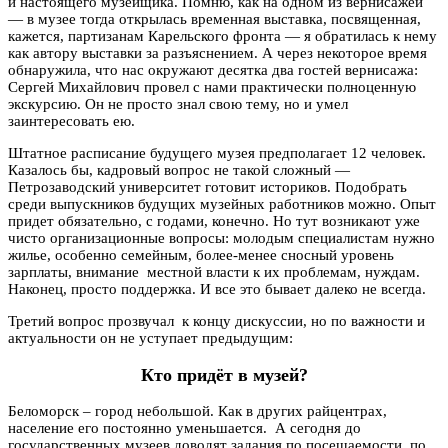
и настоящего музейщика. Помню, как на одном из вернисажей
— в музее тогда открылась временная выставка, посвященная,
кажется, партизанам Карельского фронта — я обратилась к нему
как автору выставки за разъяснением. А через некоторое время
обнаружила, что нас окружают десятка два гостей вернисажа:
Сергей Михайлович провел с нами практически полноценную
экскурсию. Он не просто знал свою тему, но и умел
заинтересовать ею.
Штатное расписание будущего музея предполагает 12 человек.
Казалось бы, кадровый вопрос не такой сложный —
Петрозаводский университет готовит историков. Подобрать
среди выпускников будущих музейных работников можно. Опыт
придет обязательно, с годами, конечно. Но тут возникают уже
чисто организационные вопросы: молодым специалистам нужно
жилье, особенно семейным, более-менее сносный уровень
зарплаты, внимание местной власти к их проблемам, нуждам.
Наконец, просто поддержка. И все это бывает далеко не всегда.
Третий вопрос прозвучал к концу дискуссии, но по важности и
актуальности он не уступает предыдущим:
Кто придёт в музей?
Беломорск – город небольшой. Как в других райцентрах,
население его постоянно уменьшается. А сегодня до
государственных музеев доводят задания по посещаемости, по