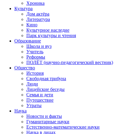
Хроника
Культура
Дом актёра
Литература
Кино
Культурное наследие
Парк культуры и чтения
Образование
Школа и вуз
Учитель
Реформы
ПОЛЁТ (научно-педагогический вестник)
Общество
История
Свободная трибуна
Люди
Лицейские беседы
Семья и дети
Путешествие
Утраты
Наука
Новости и факты
Гуманитарные науки
Естественно-математические науки
Наука в лицах