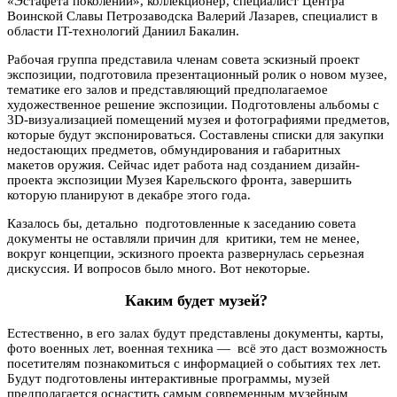
«Эстафета поколений», коллекционер, специалист Центра
Воинской Славы Петрозаводска Валерий Лазарев, специалист в
области IT-технологий Даниил Бакалин.
Рабочая группа представила членам совета эскизный проект
экспозиции, подготовила презентационный ролик о новом музее,
тематике его залов и представляющий предполагаемое
художественное решение экспозиции. Подготовлены альбомы с
3D-визуализацией помещений музея и фотографиями предметов,
которые будут экспонироваться. Составлены списки для закупки
недостающих предметов, обмундирования и габаритных
макетов оружия. Сейчас идет работа над созданием дизайн-
проекта экспозиции Музея Карельского фронта, завершить
которую планируют в декабре этого года.
Казалось бы, детально подготовленные к заседанию совета
документы не оставляли причин для критики, тем не менее,
вокруг концепции, эскизного проекта развернулась серьезная
дискуссия. И вопросов было много. Вот некоторые.
Каким будет музей?
Естественно, в его залах будут представлены документы, карты,
фото военных лет, военная техника — всё это даст возможность
посетителям познакомиться с информацией о событиях тех лет.
Будут подготовлены интерактивные программы, музей
предполагается оснастить самым современным музейным