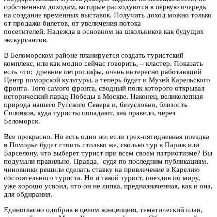
собственным доходам, которые расходуются в первую очередь
на создание временных выставок. Получить доход можно только
от продажи билетов, от увеличения потока
посетителей. Надежда в основном на школьников как будущих
экскурсантов.
В Беломорском районе планируется создать туристский
комплекс, или как модно сейчас говорить, – кластер. Показать
есть что: древние петроглифы, очень интересно работающий
Центр поморской культуры, а теперь будет и Музей Карельского
фронта. Того самого фронта, сводный полк которого открывал
исторический парад Победы в Москве. Наконец, великолепная
природа нашего Русского Севера и, безусловно, близость
Соловков, куда туристы попадают, как правило, через
Беломорск.
Все прекрасно. Но есть одно но: если трех-пятидневная поездка
в Поморье будет стоить столько же, сколько тур в Париж или
Барселону, что выберет турист при всем своем патриотизме? Вы
подумали правильно. Правда, судя по последним публикациям,
чиновники решили сделать ставку на привлечение в Карелию
состоятельного туриста. Но и такой турист, поездив по миру,
уже хорошо усвоил, что он не липка, предназначенная, как и она,
для обдирания.
Единогласно одобрив в целом концепцию, тематический план,