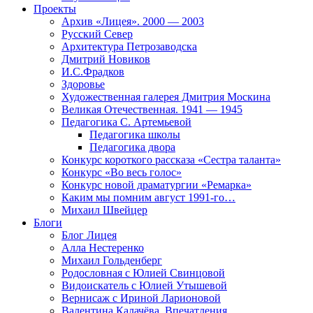
Проекты
Архив «Лицея». 2000 — 2003
Русский Север
Архитектура Петрозаводска
Дмитрий Новиков
И.С.Фрадков
Здоровье
Художественная галерея Дмитрия Москина
Великая Отечественная. 1941 — 1945
Педагогика С. Артемьевой
Педагогика школы
Педагогика двора
Конкурс короткого рассказа «Сестра таланта»
Конкурс «Во весь голос»
Конкурс новой драматургии «Ремарка»
Каким мы помним август 1991-го…
Михаил Швейцер
Блоги
Блог Лицея
Алла Нестеренко
Михаил Гольденберг
Родословная с Юлией Свинцовой
Видоискатель с Юлией Утышевой
Вернисаж с Ириной Ларионовой
Валентина Калачёва. Впечатления