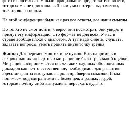
фото в соцсетях. Там были официальные представители власти,
которых мы не приглашали. Значит, мы интересны, заметны,
значит, волна пошла.
На этой конференции были как раз все ответы, все наши смыслы.
Но те, кто не смог дойти, я верю, они посмотрят, они увидят и
примут эту информацию. Это формат не для всех. У нас в
стране вообще плохо с диалогом. А тут надо сидеть, слушать,
задавать вопросы, уметь принять иную точку зрения.
Жанна:
Для перемен многих и не нужно. Вот, например, в
лекциях наших экспертов о миграции не было тревожной оценки.
Миграция воспринимается после таких научных обоснованных
докладов как нечто естественное, необходимое для развития.
Здесь мигранты выступают в роли драйверов смыслов. И мы
понимаем под мигрантами не беженцев, а разных людей,
которые почему-либо вынуждены переехать куда-то.