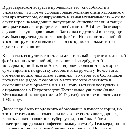
В детсадовском возрасте проявились его способности в
рисовании, что позже сформировало желание стать художником
или архитектором, обнаружилась и явная музыкальность – он по
слуху играл на мандолине популярные финские песни и танцы,
которые слышал от родителей, любил петь. В 14 лет благодаря
случаю в группе дворовых ребят попал в духовой оркестр, где
ему была вручена для освоения флейта. Ничего не знавший об
этом инструменте мальчик сначала огорчился и даже хотел
бросить это занятие.
К счастью, его учителем стал замечательный педагог и классный
флейтист, получивший образование в Петербургской
консерватории Николай Александрович Солнышков, который
сумел привить подростку любовь к инструменту. Более того,
обучение пошло настолько успешно, что через год Солнышков
посадил его рядом с собой на место второго флейтиста в
симфоническом оркестре и в 1935 году заставил поступить в
открывшееся в Петрозаводске Театральное училище (ныне
Музыкальный колледж имени К. Раутио), которое он окончил в
1939 году.
Далее надо было продолжить образование в консерватории, но
этого не случилось: помешали неважное состояние здоровья,
вплоть до начинавшегося туберкулеза, и война. Работа в
оркестре определила профессиональную судьбу Гельмера, но по-
настоящему учиться ему больше не пришлось. Правда, в