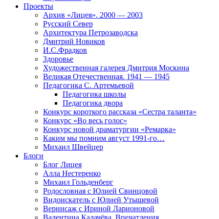
Проекты
Архив «Лицея». 2000 — 2003
Русский Север
Архитектура Петрозаводска
Дмитрий Новиков
И.С.Фрадков
Здоровье
Художественная галерея Дмитрия Москина
Великая Отечественная. 1941 — 1945
Педагогика С. Артемьевой
Педагогика школы
Педагогика двора
Конкурс короткого рассказа «Сестра таланта»
Конкурс «Во весь голос»
Конкурс новой драматургии «Ремарка»
Каким мы помним август 1991-го…
Михаил Швейцер
Блоги
Блог Лицея
Алла Нестеренко
Михаил Гольденберг
Родословная с Юлией Свинцовой
Видоискатель с Юлией Утышевой
Вернисаж с Ириной Ларионовой
Валентина Калачёва. Впечатления