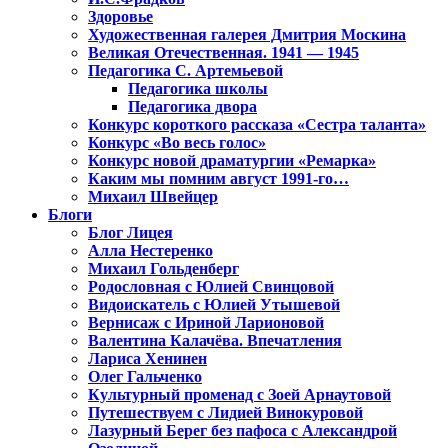
Здоровье
Художественная галерея Дмитрия Москина
Великая Отечественная. 1941 — 1945
Педагогика С. Артемьевой
Педагогика школы
Педагогика двора
Конкурс короткого рассказа «Сестра таланта»
Конкурс «Во весь голос»
Конкурс новой драматургии «Ремарка»
Каким мы помним август 1991-го…
Михаил Швейцер
Блоги
Блог Лицея
Алла Нестеренко
Михаил Гольденберг
Родословная с Юлией Свинцовой
Видоискатель с Юлией Утышевой
Вернисаж с Ириной Ларионовой
Валентина Калачёва. Впечатления
Лариса Хенинен
Олег Гальченко
Культурный променад с Зоей Арнаутовой
Путешествуем с Лидией Винокуровой
Лазурный Берег без пафоса с Александрой