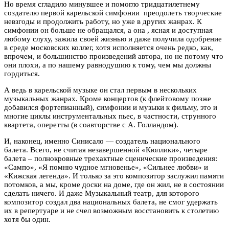
Но время сгладило минувшее и помогло тридцатилетнему
создателю первой карельской симфонии преодолеть творческие
невзгоды и продолжить работу, но уже в других жанрах. К
симфонии он больше не обращался, а она , ясная и доступная
любому слуху, зажила своей жизнью и даже получила одобрение
в среде московских коллег, хотя исполняется очень редко, как,
впрочем, и большинство произведений автора, но не потому что
они плохи, а по нашему равнодушию к тому, чем мы должны
гордиться.
А ведь в карельской музыке он стал первым в нескольких
музыкальных жанрах. Кроме концертов (к флейтовому позже
добавился фортепианный), симфонии и музыки к фильму, это и
многие циклы инструментальных пьес, в частности, струнного
квартета, оперетты (в соавторстве с А. Голландом).
И, наконец, именно Синисало — создатель национального
балета. Всего, не считая незавершенной «Кюллики», четыре
балета – полнокровные трехактные сценические произведения:
«Сампо», «Я помню чудное мгновенье», «Сильнее любви» и
«Кижская легенда». И только за это композитор заслужил памяти
потомков, а мы, кроме доски на доме, где он жил, не в состоянии
сделать ничего. И даже Музыкальный театр, для которого
композитор создал два национальных балета, не смог удержать
их в репертуаре и не счел возможным восстановить к столетию
хотя бы один.