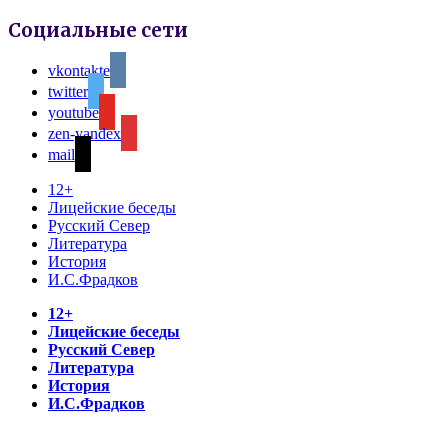
Социальные сети
vkontakte
twitter
youtube
zen-yandex
mail
12+
Лицейские беседы
Русский Север
Литература
История
И.С.Фрадков
12+
Лицейские беседы
Русский Север
Литература
История
И.С.Фрадков