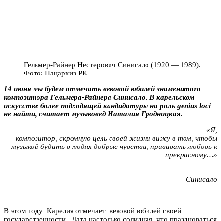
Гельмер-Райнер Нестерович Синисало (1920 — 1989).
Фото: Нацархив РК
14 июня мы будем отмечать вековой юбилей знаменитого
композитора Гельмера-Райнера Синисало. В карельском
искусстве более подходящей кандидатуры на роль genius loci
не найти, считает музыковед Наталия Гродницкая.
«Я,
композитор, скромную цель своей жизни вижу в том, чтобы
музыкой будить в людях добрые чувства, прививать любовь к
прекрасному…»
Г
Синисало
В этом году Карелия отмечает вековой юбилей своей
государственности. Дата настолько солидная, что праздноваться