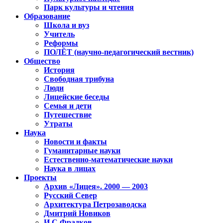
Парк культуры и чтения
Образование
Школа и вуз
Учитель
Реформы
ПОЛЁТ (научно-педагогический вестник)
Общество
История
Свободная трибуна
Люди
Лицейские беседы
Семья и дети
Путешествие
Утраты
Наука
Новости и факты
Гуманитарные науки
Естественно-математические науки
Наука в лицах
Проекты
Архив «Лицея». 2000 — 2003
Русский Север
Архитектура Петрозаводска
Дмитрий Новиков
И.С.Фрадков