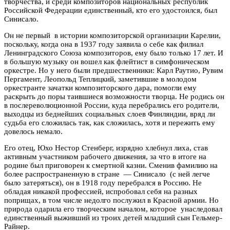
творчества, и среди композиторов национальных республик
Российской Федерации единственный, кто его удостоился, был
Синисало.
Он не первый в истории композиторской организации Карелии,
поскольку, когда она в 1937 году заявила о себе как филиал
Ленинградского Союза композиторов, ему было только 17 лет. И
в большую музыку он вошел как флейтист в симфоническом
оркестре. Но у него были предшественники: Карл Раутио, Рувим
Пергамент, Леопольд Теплицкий, заметившие в молодом
оркестранте зачатки композиторского дара, помогли ему
раскрыть до поры таившиеся возможности творца. Не родись он
в послереволюционной России, куда перебрались его родители,
выходцы из беднейших социальных слоев Финляндии, вряд ли
судьба его сложилась так, как сложилась, хотя и пережить ему
довелось немало.
Его отец, Юхо Нестор Стенберг, изрядно хлебнул лиха, став
активным участником рабочего движения, за что в итоге на
родине был приговорен к смертной казни. Сменив фамилию на
более распространенную в стране — Синисало (с ней легче
было затеряться), он в 1918 году перебрался в Россию. Не
обладая никакой профессией, испробовал себя на разных
поприщах, в том числе недолго послужил в Красной армии. Но
природа одарила его творческим началом, которое унаследовал
единственный выживший из троих детей младший сын Гельмер-
Райнер.