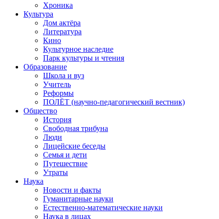
Хроника
Культура
Дом актёра
Литература
Кино
Культурное наследие
Парк культуры и чтения
Образование
Школа и вуз
Учитель
Реформы
ПОЛЁТ (научно-педагогический вестник)
Общество
История
Свободная трибуна
Люди
Лицейские беседы
Семья и дети
Путешествие
Утраты
Наука
Новости и факты
Гуманитарные науки
Естественно-математические науки
Наука в лицах