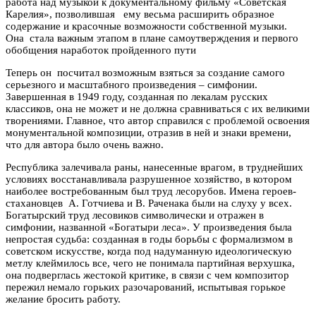
работа над музыкой к документальному фильму «Советская
Карелия», позволившая ему весьма расширить образное
содержание и красочные возможности собственной музыки.
Она стала важным этапом в плане самоутверждения и первого
обобщения наработок пройденного пути
Теперь он посчитал возможным взяться за создание самого
серьезного и масштабного произведения – симфонии.
Завершенная в 1949 году, созданная по лекалам русских
классиков, она не может и не должна сравниваться с их великими
творениями. Главное, что автор справился с проблемой освоения
монументальной композиции, отразив в ней и знаки времени,
что для автора было очень важно.
Республика залечивала раны, нанесенные врагом, в труднейших
условиях восстанавливала разрушенное хозяйство, в котором
наиболее востребованным был труд лесорубов. Имена героев-
стахановцев А. Готчиева и В. Раченака были на слуху у всех.
Богатырский труд лесовиков символически и отражен в
симфонии, названной «Богатыри леса». У произведения была
непростая судьба: созданная в годы борьбы с формализмом в
советском искусстве, когда под надуманную идеологическую
метлу клеймилось все, чего не понимала партийная верхушка,
она подверглась жестокой критике, в связи с чем композитор
пережил немало горьких разочарований, испытывая горькое
желание бросить работу.