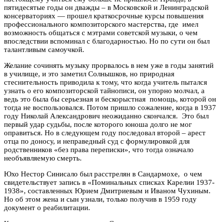
пятидесятые годы он дважды – в Московской и Ленинградской
консерваториях — прошел краткосрочные курсы повышения
профессионального композиторского мастерства, где имел
возможность общаться с мэтрами советской музыки, о чем
впоследствии вспоминал с благодарностью. Но по сути он был
талантливым самоучкой.
Желание сочинять музыку прорвалось в нем уже в годы занятий
в училище, и это заметил Солнышков, но природная
стеснительность приводила к тому, что когда учитель пытался
узнать о его композиторской тайнописи, он упорно молчал, а
ведь это была бы серьезная и бескорыстная помощь, которой он
тогда не воспользовался. Потом пришло сожаление, когда в 1937
году Николай Александрович неожиданно скончался. Это был
первый удар судьбы, после которого юноша долго не мог
оправиться. Но в следующем году последовал второй – арест
отца по доносу, и н
еправедный суд с формулировкой для
родственников «без права переписки», что тогда означало
необъявляемую смерть.
Юхо Нестор Синисало был расстрелян в Сандармохе, о чем
свидетельствует запись в «Поминальных списках Карелии 1937-
1938», составленных Юрием Дмитриевым и Иваном Чухиным.
Но об этом жена и сын узнали, только получив в 1959 году
документ о реабилитации.