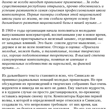
далеко не всегда находит правильное применение… За годы
существования республики открылась, прочно обосновалась и
успешно развивается самая серьезная профессиональная школа
композиторов. Первые пионеры создания этой национальной
школы ушли из жизни, но они создали крепкую основу для
дальнейшего развития национальной базы в нашей музыке…»
В 1960-е годы организация начала пополняться молодыми
выпускниками консерваторий, воспитанными уже в новое время,
когда начал приоткрываться железный занавес, отделявший нас
от западных влияний. Это было совсем другое мышление, —
дерзкое и не во всем понятное. Отсюда и оценка: «
Приехали
молодые, может быть, и талантливые, полные творческих
сил, хорошо подготовленные теоретически. В высшей степени
самоуверенные композиторы, понятия не имевшие о
национальных особенностях ни карельской, ни финской
музыки…».
Из дальнейшего текста становится ясно, что Синисало не
принимал радикальных новаций молодых пришельцев. Но при
обсуждении их произведений в творческих собраниях был очень
корректен и никогда ни на кого не давил. Ему хватало мудрости,
и в худшем случае он просто дистанцировался, по-прежнему
оставаясь верным своему пути. Композиторы Карелии первой
волны, к которой в определенной мере относился и Синисало,
создавали то, что непреложно требовало от них время, как
правило, не бунтуя и ничего не доказывая… Но его дар оказался