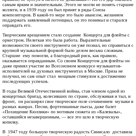
самым ярким и значительным. Этого не могли не понять старшие
коллеги, и в 1939 году он был принят в ряды Союза
композиторов. В какой-то мере это было авансом, желанием
поддержать заявленный потенциал, он это понимал и старался
оправдать его.
Творческим крещением стало создание Концерта для флейты с
оркестром. Нелегкая это была работа. Выразительные
возможности своего инструмента он уже познал, но справиться с
крупной музыкальной формой было делом весьма сложным.
Старшие ему помогли, а благородный риск, как правило,
оказывается оправданным. Со своим Концертом для флейты он
даже принял участие во Всесоюзном конкурсе музыкантов-
исполнителей на духовых инструментах в Москве. Приза не
получил, но сам опыт стал мощным стимулом к достижению
последующих успехов.
В годы Великой Отечественной войны, став членом одной из
концертных бригад, колесивших по стране, обслуживая и тыл, и
фронт, он расширял свое творческое поле сочинением музыки в
разных жанрах. Песни, фортепианные пьесы, даже балет
«Похищение Кюллики» по мотивам сюжета из «Калевалы»,
оставшийся незавершенным, — все это шло в творческую
копилку.
В 1947 году большую творческую радость Синисало доставила