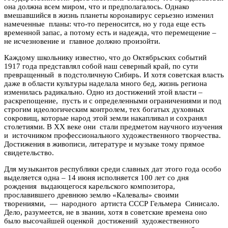
она должна всем миром, что и предполагалось. Однако
вмешавшийся в жизнь планеты коронавирус серьезно изменил
намеченные планы: что-то переносится, но у года еще есть
временной запас, а потому есть и надежда, что перемещение –
не исчезновение и главное должно произойти.
Каждому школьнику известно, что до Октябрьских событий
1917 года представлял собой наш северный край, по сути
превращенный в подстоличную Сибирь. И хотя советская власть
даже в области культуры наделала много бед, жизнь региона
изменилась радикально. Одно из достижений этой власти –
раскрепощение, пусть и с определенными ограничениями и под
строгим идеологическим контролем, тех богатых духовных
сокровищ, которые народ этой земли накапливал и сохранял
столетиями. В ХХ веке они стали предметом научного изучения
и источником профессионального художественного творчества.
Достижения в живописи, литературе и музыке тому прямое
свидетельство.
Для музыкантов республики среди славных дат этого года особо
выделяется одна – 14 июня исполняется 100 лет со дня
рождения выдающегося карельского композитора,
прославившего древнюю землю «Калевалы» своими
творениями, — народного артиста СССР Гельмера Синисало.
Дело, разумеется, не в звании, хотя в советские времена оно
было высочайшей оценкой достижений художественного