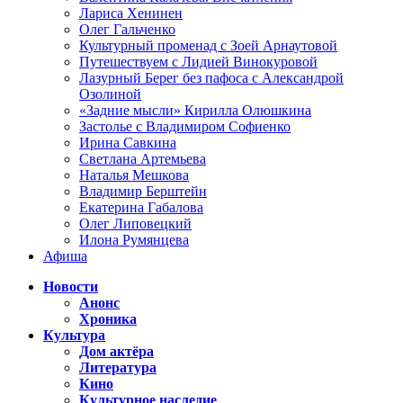
Лариса Хенинен
Олег Гальченко
Культурный променад с Зоей Арнаутовой
Путешествуем с Лидией Винокуровой
Лазурный Берег без пафоса с Александрой
Озолиной
«Задние мысли» Кирилла Олюшкина
Застолье с Владимиром Софиенко
Ирина Савкина
Светлана Артемьева
Наталья Мешкова
Владимир Берштейн
Екатерина Габалова
Олег Липовецкий
Илона Румянцева
Афиша
Новости
Анонс
Хроника
Культура
Дом актёра
Литература
Кино
Культурное наследие