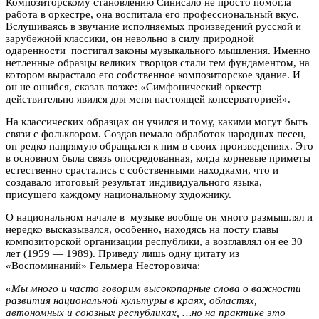
Композиторскому становлению Синисало не просто помогла
работа в оркестре, она воспитала его профессиональный вкус.
Вслушиваясь в звучание исполняемых произведений русской и
зарубежной классики, он невольно в силу природной
одаренности постигал законы музыкального мышления. Именно
нетленные образцы великих творцов стали тем фундаментом, на
котором вырастало его собственное композиторское здание. И
он не ошибся, сказав позже: «Симфонический оркестр
действительно явился для меня настоящей консерваторией».
На классических образцах он учился и тому, какими могут быть
связи с фольклором. Создав немало обработок народных песен,
он редко напрямую обращался к ним в своих произведениях. Это
в основном была связь опосредованная, когда корневые приметы
естественно срастались с собственными находками, что и
создавало итоговый результат индивидуального языка,
присущего каждому национальному художнику.
О национальном начале в музыке вообще он много размышлял и
нередко высказывался, особенно, находясь на посту главы
композиторской организации республики, а возглавлял он ее 30
лет (1959 — 1989). Приведу лишь одну цитату из
«Воспоминаний» Гельмера Несторовича:
«
Мы много и часто говорим высокопарные слова о важности
развития национальной культуры в краях, областях,
автономных и союзных республиках, …но на практике это