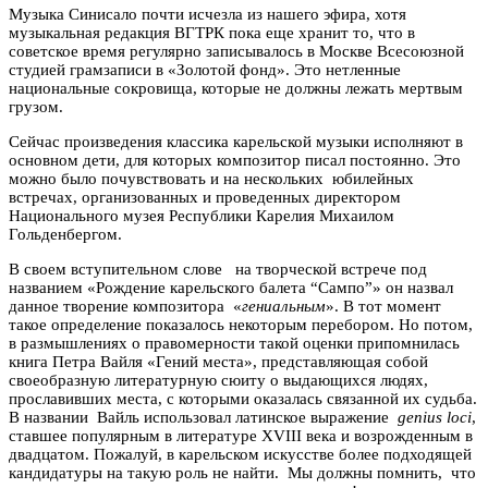
Музыка Синисало почти исчезла из нашего эфира, хотя
музыкальная редакция ВГТРК пока еще хранит то, что в
советское время регулярно записывалось в Москве Всесоюзной
студией грамзаписи в «Золотой фонд». Это нетленные
национальные сокровища, которые не должны лежать мертвым
грузом.
Сейчас произведения классика карельской музыки исполняют в
основном дети, для которых композитор писал постоянно. Это
можно было почувствовать и на нескольких юбилейных
встречах, организованных и проведенных директором
Национального музея Республики Карелия Михаилом
Гольденбергом.
В своем вступительном слове на творческой встрече под
названием «Рождение карельского балета “Сампо”» он назвал
данное творение композитора «
гениальным
». В тот момент
такое определение показалось некоторым перебором. Но потом,
в размышлениях о правомерности такой оценки припомнилась
книга Петра Вайля «Гений места», представляющая собой
своеобразную литературную сюиту о выдающихся людях,
прославивших места, с которыми оказалась связанной их судьба.
В названии Вайль использовал латинское выражение
genius loci
,
ставшее популярным в литературе XVIII века и возрожденным в
двадцатом. Пожалуй, в карельском искусстве более подходящей
кандидатуры на такую роль не найти. Мы должны помнить, что