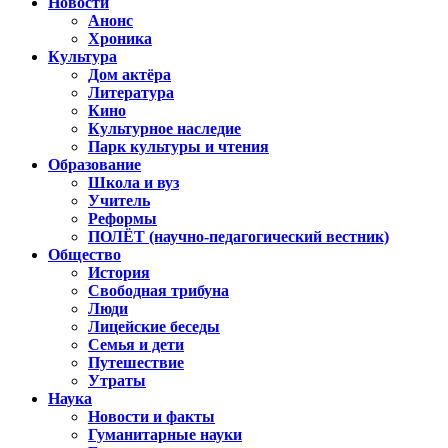
Новости
Анонс
Хроника
Культура
Дом актёра
Литература
Кино
Культурное наследие
Парк культуры и чтения
Образование
Школа и вуз
Учитель
Реформы
ПОЛЁТ (научно-педагогический вестник)
Общество
История
Свободная трибуна
Люди
Лицейские беседы
Семья и дети
Путешествие
Утраты
Наука
Новости и факты
Гуманитарные науки