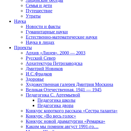
Лицейские беседы
Семья и дети
Путешествие
Утраты
Наука
Новости и факты
Гуманитарные науки
Естественно-математические науки
Наука в лицах
Проекты
Архив «Лицея». 2000 — 2003
Русский Север
Архитектура Петрозаводска
Дмитрий Новиков
И.С.Фрадков
Здоровье
Художественная галерея Дмитрия Москина
Великая Отечественная. 1941 — 1945
Педагогика С. Артемьевой
Педагогика школы
Педагогика двора
Конкурс короткого рассказа «Сестра таланта»
Конкурс «Во весь голос»
Конкурс новой драматургии «Ремарка»
Каким мы помним август 1991-го…