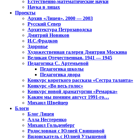
Естественно-математические науки
Наука в лицах
Проекты
Архив «Лицея». 2000 — 2003
Русский Север
Архитектура Петрозаводска
Дмитрий Новиков
И.С.Фрадков
Здоровье
Художественная галерея Дмитрия Москина
Великая Отечественная. 1941 — 1945
Педагогика С. Артемьевой
Педагогика школы
Педагогика двора
Конкурс короткого рассказа «Сестра таланта»
Конкурс «Во весь голос»
Конкурс новой драматургии «Ремарка»
Каким мы помним август 1991-го…
Михаил Швейцер
Блоги
Блог Лицея
Алла Нестеренко
Михаил Гольденберг
Родословная с Юлией Свинцовой
Видоискатель с Юлией Утышевой