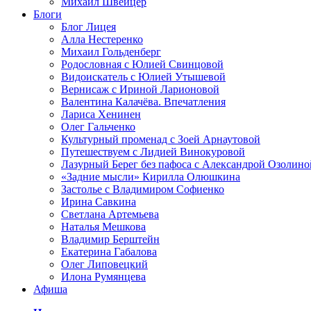
Михаил Швейцер
Блоги
Блог Лицея
Алла Нестеренко
Михаил Гольденберг
Родословная с Юлией Свинцовой
Видоискатель с Юлией Утышевой
Вернисаж с Ириной Ларионовой
Валентина Калачёва. Впечатления
Лариса Хенинен
Олег Гальченко
Культурный променад с Зоей Арнаутовой
Путешествуем с Лидией Винокуровой
Лазурный Берег без пафоса с Александрой Озолино
«Задние мысли» Кирилла Олюшкина
Застолье с Владимиром Софиенко
Ирина Савкина
Светлана Артемьева
Наталья Мешкова
Владимир Берштейн
Екатерина Габалова
Олег Липовецкий
Илона Румянцева
Афиша