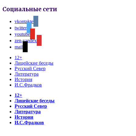
Социальные сети
vkontakte
twitter
youtube
zen-yandex
mail
12+
Лицейские беседы
Русский Север
Литература
История
И.С.Фрадков
12+
Лицейские беседы
Русский Север
Литература
История
И.С.Фрадков