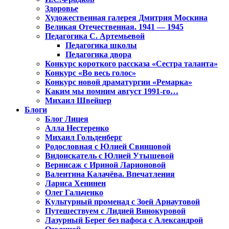
Здоровье
Художественная галерея Дмитрия Москина
Великая Отечественная. 1941 — 1945
Педагогика С. Артемьевой
Педагогика школы
Педагогика двора
Конкурс короткого рассказа «Сестра таланта»
Конкурс «Во весь голос»
Конкурс новой драматургии «Ремарка»
Каким мы помним август 1991-го…
Михаил Швейцер
Блоги
Блог Лицея
Алла Нестеренко
Михаил Гольденберг
Родословная с Юлией Свинцовой
Видоискатель с Юлией Утышевой
Вернисаж с Ириной Ларионовой
Валентина Калачёва. Впечатления
Лариса Хенинен
Олег Гальченко
Культурный променад с Зоей Арнаутовой
Путешествуем с Лидией Винокуровой
Лазурный Берег без пафоса с Александрой