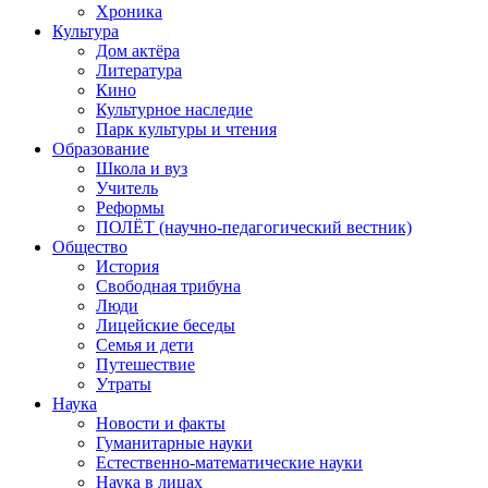
Хроника
Культура
Дом актёра
Литература
Кино
Культурное наследие
Парк культуры и чтения
Образование
Школа и вуз
Учитель
Реформы
ПОЛЁТ (научно-педагогический вестник)
Общество
История
Свободная трибуна
Люди
Лицейские беседы
Семья и дети
Путешествие
Утраты
Наука
Новости и факты
Гуманитарные науки
Естественно-математические науки
Наука в лицах