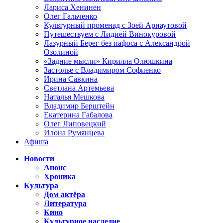
Лариса Хенинен
Олег Гальченко
Культурный променад с Зоей Арнаутовой
Путешествуем с Лидией Винокуровой
Лазурный Берег без пафоса с Александрой
Озолиной
«Задние мысли» Кирилла Олюшкина
Застолье с Владимиром Софиенко
Ирина Савкина
Светлана Артемьева
Наталья Мешкова
Владимир Берштейн
Екатерина Габалова
Олег Липовецкий
Илона Румянцева
Афиша
Новости
Анонс
Хроника
Культура
Дом актёра
Литература
Кино
Культурное наследие