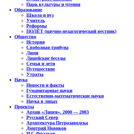
Парк культуры и чтения
Образование
Школа и вуз
Учитель
Реформы
ПОЛЁТ (научно-педагогический вестник)
Общество
История
Свободная трибуна
Люди
Лицейские беседы
Семья и дети
Путешествие
Утраты
Наука
Новости и факты
Гуманитарные науки
Естественно-математические науки
Наука в лицах
Проекты
Архив «Лицея». 2000 — 2003
Русский Север
Архитектура Петрозаводска
Дмитрий Новиков
И.С.Фрадков