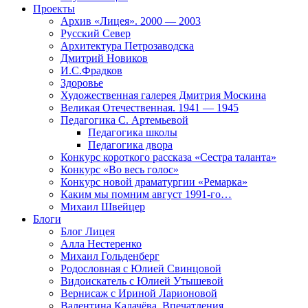
Проекты
Архив «Лицея». 2000 — 2003
Русский Север
Архитектура Петрозаводска
Дмитрий Новиков
И.С.Фрадков
Здоровье
Художественная галерея Дмитрия Москина
Великая Отечественная. 1941 — 1945
Педагогика С. Артемьевой
Педагогика школы
Педагогика двора
Конкурс короткого рассказа «Сестра таланта»
Конкурс «Во весь голос»
Конкурс новой драматургии «Ремарка»
Каким мы помним август 1991-го…
Михаил Швейцер
Блоги
Блог Лицея
Алла Нестеренко
Михаил Гольденберг
Родословная с Юлией Свинцовой
Видоискатель с Юлией Утышевой
Вернисаж с Ириной Ларионовой
Валентина Калачёва. Впечатления