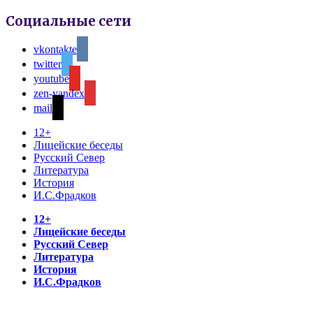
Социальные сети
vkontakte
twitter
youtube
zen-yandex
mail
12+
Лицейские беседы
Русский Север
Литература
История
И.С.Фрадков
12+
Лицейские беседы
Русский Север
Литература
История
И.С.Фрадков