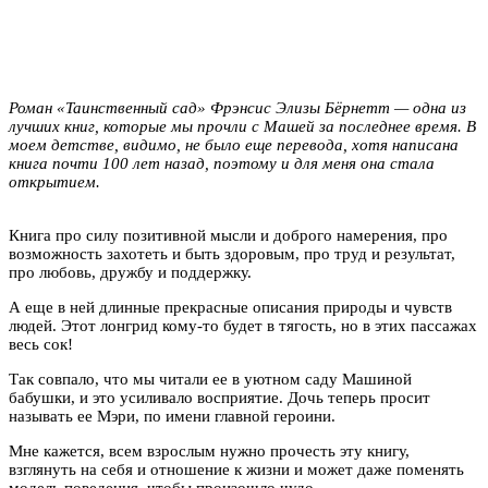
Роман «Таинственный сад» Фрэнсис Элизы Бёрнетт — одна из
лучших книг, которые мы прочли с Машей за последнее время. В
моем детстве, видимо, не было еще перевода, хотя написана
книга почти 100 лет назад, поэтому и для меня она стала
открытием.
Книга про силу позитивной мысли и доброго намерения, про
возможность захотеть и быть здоровым, про труд и результат,
про любовь, дружбу и поддержку.
А еще в ней длинные прекрасные описания природы и чувств
людей. Этот лонгрид кому-то будет в тягость, но в этих пассажах
весь сок!
Так совпало, что мы читали ее в уютном саду Машиной
бабушки, и это усиливало восприятие. Дочь теперь просит
называть ее Мэри, по имени главной героини.
Мне кажется, всем взрослым нужно прочесть эту книгу,
взглянуть на себя и отношение к жизни и может даже поменять
модель поведения, чтобы произошло чудо.