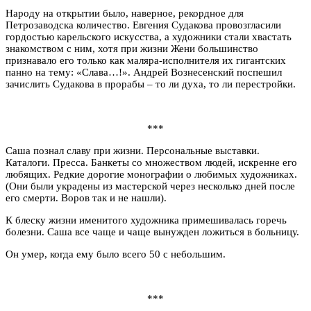
Народу на открытии было, наверное, рекордное для
Петрозаводска количество. Евгения Судакова провозгласили
гордостью карельского искусства, а художники стали хвастать
знакомством с ним, хотя при жизни Жени большинство
признавало его только как маляра-исполнителя их гигантских
панно на тему: «Слава…!». Андрей Вознесенский поспешил
зачислить Судакова в прорабы – то ли духа, то ли перестройки.
***
Саша познал славу при жизни. Персональные выставки.
Каталоги. Пресса. Банкеты со множеством людей, искренне его
любящих. Редкие дорогие монографии о любимых художниках.
(Они были украдены из мастерской через несколько дней после
его смерти. Воров так и не нашли).
К блеску жизни именитого художника примешивалась горечь
болезни. Саша все чаще и чаще вынужден ложиться в больницу.
Он умер, когда ему было всего 50 с небольшим.
***