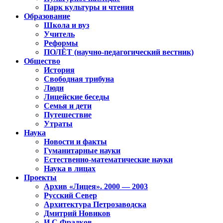
Парк культуры и чтения
Образование
Школа и вуз
Учитель
Реформы
ПОЛЁТ (научно-педагогический вестник)
Общество
История
Свободная трибуна
Люди
Лицейские беседы
Семья и дети
Путешествие
Утраты
Наука
Новости и факты
Гуманитарные науки
Естественно-математические науки
Наука в лицах
Проекты
Архив «Лицея». 2000 — 2003
Русский Север
Архитектура Петрозаводска
Дмитрий Новиков
И.С.Фрадков