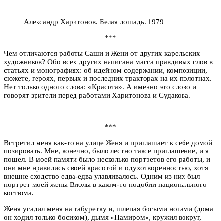
Александр Харитонов. Белая лошадь. 1979
***
Чем отличаются работы Саши и Жени от других карельских
художников? Обо всех других написана масса правдивых слов в
статьях и монографиях: об идейном содержании, композиции,
сюжете, героях, первых и последних тракторах на их полотнах.
Нет только одного слова: «Красота». А именно это слово и
говорят зрители перед работами Харитонова и Судакова.
***
Встретил меня как-то на улице Женя и приглашает к себе домой
позировать. Мне, конечно, было лестно такое приглашение, и я
пошел. В моей памяти было несколько портретов его работы, и
они мне нравились своей красотой и одухотворенностью, хотя
внешне сходство едва-едва улавливалось. Одним из них был
портрет моей жены Виолы в каком-то подобии национального
костюма.
Женя усадил меня на табуретку и, шлепая босыми ногами (дома
он ходил только босиком), дымя «Памиром», кружил вокруг,