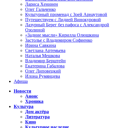
Лариса Хенинен
Олег Гальченко
Культурный променад с Зоей Арнаутовой
Путешествуем с Лидией Винокуровой
Лазурный Берег без пафоса с Александрой
Озолиной
«Задние мысли» Кирилла Олюшкина
Застолье с Владимиром Софиенко
Ирина Савкина
Светлана Артемьева
Наталья Мешкова
Владимир Берштейн
Екатерина Габалова
Олег Липовецкий
Илона Румянцева
Афиша
Новости
Анонс
Хроника
Культура
Дом актёра
Литература
Кино
Культурное наследие