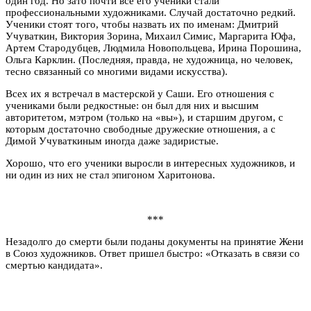
один год. Но зато почти все его ученики стали
профессиональными художниками. Случай достаточно редкий.
Ученики стоят того, чтобы назвать их по именам: Дмитрий
Учуваткин, Виктория Зорина, Михаил Симис, Маргарита Юфа,
Артем Стародубцев, Людмила Новопольцева, Ирина Порошина,
Ольга Карклин. (Последняя, правда, не художница, но человек,
тесно связанный со многими видами искусства).
Всех их я встречал в мастерской у Саши. Его отношения с
учениками были редкостные: он был для них и высшим
авторитетом, мэтром (только на «вы»), и старшим другом, с
которым достаточно свободные дружеские отношения, а с
Димой Учуваткиным иногда даже задиристые.
Хорошо, что его ученики выросли в интересных художников, и
ни один из них не стал эпигоном Харитонова.
***
Незадолго до смерти были поданы документы на принятие Жени
в Союз художников. Ответ пришел быстро: «Отказать в связи со
смертью кандидата».