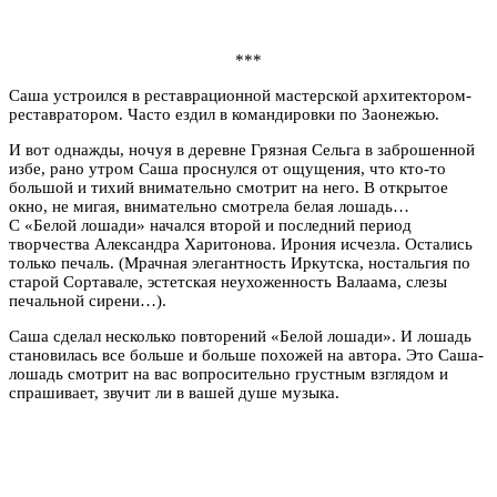
***
Саша устроился в реставрационной мастерской архитектором-
реставратором. Часто ездил в командировки по Заонежью.
И вот однажды, ночуя в деревне Грязная Сельга в заброшенной
избе, рано утром Саша проснулся от ощущения, что кто-то
большой и тихий внимательно смотрит на него. В открытое
окно, не мигая, внимательно смотрела белая лошадь…
С «Белой лошади» начался второй и последний период
творчества Александра Харитонова. Ирония исчезла. Остались
только печаль. (Мрачная элегантность Иркутска, ностальгия по
старой Сортавале, эстетская неухоженность Валаама, слезы
печальной сирени…).
Саша сделал несколько повторений «Белой лошади». И лошадь
становилась все больше и больше похожей на автора. Это Саша-
лошадь смотрит на вас вопросительно грустным взглядом и
спрашивает, звучит ли в вашей душе музыка.