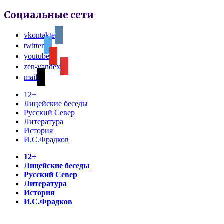
Социальные сети
vkontakte
twitter
youtube
zen-yandex
mail
12+
Лицейские беседы
Русский Север
Литература
История
И.С.Фрадков
12+
Лицейские беседы
Русский Север
Литература
История
И.С.Фрадков