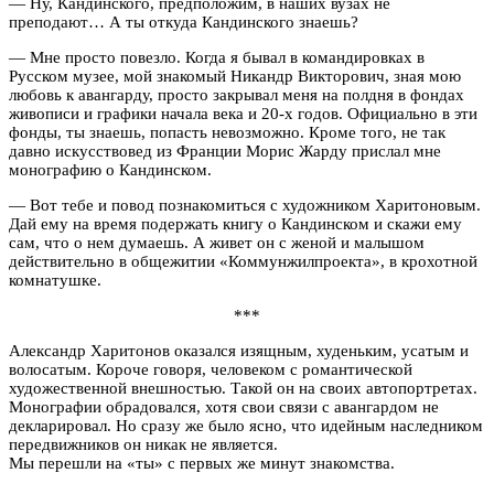
— Ну, Кандинского, предположим, в наших вузах не
преподают… А ты откуда Кандинского знаешь?
— Мне просто повезло. Когда я бывал в командировках в
Русском музее, мой знакомый Никандр Викторович, зная мою
любовь к авангарду, просто закрывал меня на полдня в фондах
живописи и графики начала века и 20-х годов. Официально в эти
фонды, ты знаешь, попасть невозможно. Кроме того, не так
давно искусствовед из Франции Морис Жарду прислал мне
монографию о Кандинском.
— Вот тебе и повод познакомиться с художником Харитоновым.
Дай ему на время подержать книгу о Кандинском и скажи ему
сам, что о нем думаешь. А живет он с женой и малышом
действительно в общежитии «Коммунжилпроекта», в крохотной
комнатушке.
***
Александр Харитонов оказался изящным, худеньким, усатым и
волосатым. Короче говоря, человеком с романтической
художественной внешностью. Такой он на своих автопортретах.
Монографии обрадовался, хотя свои связи с авангардом не
декларировал. Но сразу же было ясно, что идейным наследником
передвижников он никак не является.
Мы перешли на «ты» с первых же минут знакомства.