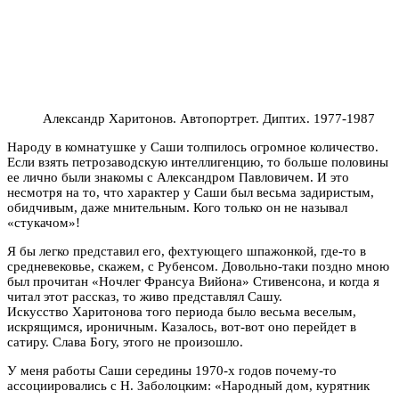
Александр Харитонов. Автопортрет. Диптих. 1977-1987
Народу в комнатушке у Саши толпилось огромное количество.
Если взять петрозаводскую интеллигенцию, то больше половины
ее лично были знакомы с Александром Павловичем. И это
несмотря на то, что характер у Саши был весьма задиристым,
обидчивым, даже мнительным. Кого только он не называл
«стукачом»!
Я бы легко представил его, фехтующего шпажонкой, где-то в
средневековье, скажем, с Рубенсом. Довольно-таки поздно мною
был прочитан «Ночлег Франсуа Вийона» Стивенсона, и когда я
читал этот рассказ, то живо представлял Сашу.
Искусство Харитонова того периода было весьма веселым,
искрящимся, ироничным. Казалось, вот-вот оно перейдет в
сатиру. Слава Богу, этого не произошло.
У меня работы Саши середины 1970-х годов почему-то
ассоциировались с Н. Заболоцким: «Народный дом, курятник