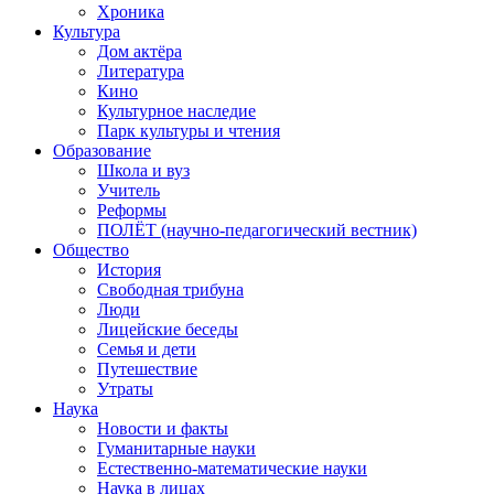
Хроника
Культура
Дом актёра
Литература
Кино
Культурное наследие
Парк культуры и чтения
Образование
Школа и вуз
Учитель
Реформы
ПОЛЁТ (научно-педагогический вестник)
Общество
История
Свободная трибуна
Люди
Лицейские беседы
Семья и дети
Путешествие
Утраты
Наука
Новости и факты
Гуманитарные науки
Естественно-математические науки
Наука в лицах