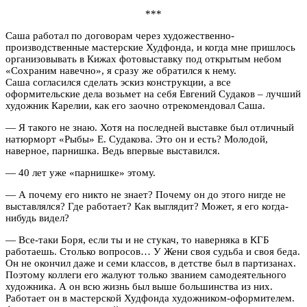
***
Саша работал по договорам через художественно-
производственные мастерские Худфонда, и когда мне пришлось
организовывать в Кижах фотовыставку под открытым небом
«Сохраним навечно», я сразу же обратился к нему.
Саша согласился сделать эскиз конструкции, а все
оформительские дела возьмет на себя Евгений Судаков – лучший
художник Карелии, как его заочно отрекомендовал Саша.
— Я такого не знаю. Хотя на последней выставке был отличный
натюрморт «Рыбы» Е. Судакова. Это он и есть? Молодой,
наверное, парнишка. Ведь впервые выставился.
— 40 лет уже «парнишке» этому.
— А почему его никто не знает? Почему он до этого нигде не
выставлялся? Где работает? Как выглядит? Может, я его когда-
нибудь видел?
— Все-таки Боря, если ты и не стукач, то наверняка в КГБ
работаешь. Столько вопросов… У Жени своя судьба и своя беда.
Он не окончил даже и семи классов, в детстве был в партизанах.
Поэтому коллеги его жалуют только званием самодеятельного
художника. А он всю жизнь был выше большинства из них.
Работает он в мастерской Худфонда художником-оформителем.