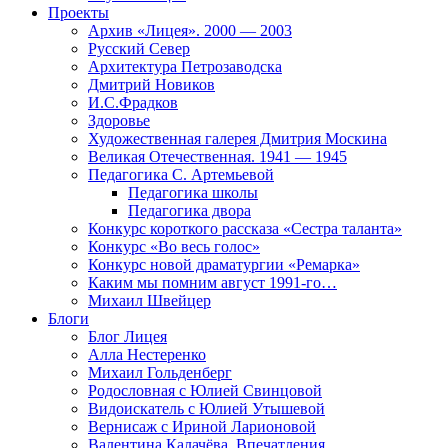
Проекты
Архив «Лицея». 2000 — 2003
Русский Север
Архитектура Петрозаводска
Дмитрий Новиков
И.С.Фрадков
Здоровье
Художественная галерея Дмитрия Москина
Великая Отечественная. 1941 — 1945
Педагогика С. Артемьевой
Педагогика школы
Педагогика двора
Конкурс короткого рассказа «Сестра таланта»
Конкурс «Во весь голос»
Конкурс новой драматургии «Ремарка»
Каким мы помним август 1991-го…
Михаил Швейцер
Блоги
Блог Лицея
Алла Нестеренко
Михаил Гольденберг
Родословная с Юлией Свинцовой
Видоискатель с Юлией Утышевой
Вернисаж с Ириной Ларионовой
Валентина Калачёва. Впечатления