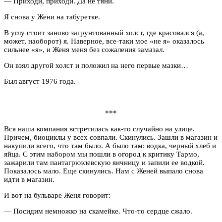
— Приходи, приходи. Да не тяни.
Я снова у Жени на табуретке.
В углу стоит заново загрунтованный холст, где красовался (а,
может, наоборот) я. Наверное, все-таки мое «не я» оказалось
сильнее «я», и Женя меня без сожаления замазал.
Он взял другой холст и положил на него первые мазки…
Был август 1976 года.
***
Вся наша компания встретилась как-то случайно на улице.
Причем, биоциклы у всех совпали. Скинулись. Зашли в магазин и
накупили всего, что там было. А было там: водка, черный хлеб и
яйца. С этим набором мы пошли в огород к критику Тармо,
зажарили там пантагрюэлевскую яичницу и запили ее водкой.
Показалось мало. Еще скинулись. Нам с Женей выпало снова
идти в магазин.
И вот на бульваре Женя говорит:
— Посидим немножко на скамейке. Что-то сердце сжало.