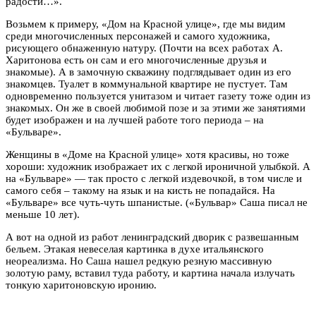
радости…».
Возьмем к примеру, «Дом на Красной улице», где мы видим
среди многочисленных персонажей и самого художника,
рисующего обнаженную натуру. (Почти на всех работах А.
Харитонова есть он сам и его многочисленные друзья и
знакомые). А в замочную скважину подглядывает один из его
знакомцев. Туалет в коммунальной квартире не пустует. Там
одновременно пользуется унитазом и читает газету тоже один из
знакомых. Он же в своей любимой позе и за этими же занятиями
будет изображен и на лучшей работе того периода – на
«Бульваре».
Женщины в «Доме на Красной улице» хотя красивы, но тоже
хороши: художник изображает их с легкой ироничной улыбкой. А
на «Бульваре» — так просто с легкой издевочкой, в том числе и
самого себя – такому на язык и на кисть не попадайся. На
«Бульваре» все чуть-чуть шпанистые. («Бульвар» Саша писал не
меньше 10 лет).
А вот на одной из работ ленинградский дворик с развешанным
бельем. Этакая невеселая картинка в духе итальянского
неореализма. Но Саша нашел редкую резную массивную
золотую раму, вставил туда работу, и картина начала излучать
тонкую харитоновскую иронию.