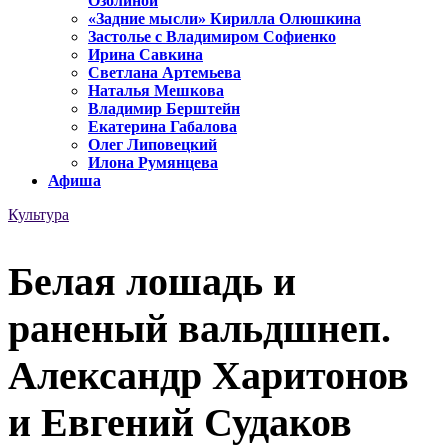
Озолиной
«Задние мысли» Кирилла Олюшкина
Застолье с Владимиром Софиенко
Ирина Савкина
Светлана Артемьева
Наталья Мешкова
Владимир Берштейн
Екатерина Габалова
Олег Липовецкий
Илона Румянцева
Афиша
Культура
Белая лошадь и
раненый вальдшнеп.
Александр Харитонов
и Евгений Судаков