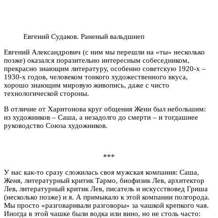
Евгений Судаков. Раненый вальдшнеп
Евгений Александрович (с ним мы перешли на «ты» несколько
позже) оказался поразительно интересным собеседником,
прекрасно знающим литературу, особенно советскую 1920-х –
1930-х годов, человеком тонкого художественного вкуса,
хорошо знающим мировую живопись, даже с чисто
технологической стороны.
В отличие от Харитонова круг общения Жени был небольшим:
из художников – Саша, а незадолго до смерти – и тогдашнее
руководство Союза художников.
***
У нас как-то сразу сложилась своя мужская компания: Саша,
Женя, литературный критик Тармо, биофизик Лев, архитектор
Лев, литературный критик Лев, писатель и искусствовед Гриша
(несколько позже) и я. А примыкало к этой компании полгорода.
Мы просто «разговаривали разговоры» за чашкой крепкого чая.
Иногда в этой чашке были водка или вино, но не столь часто: