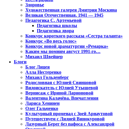
Здоровье
Художественная галерея Дмитрия Москина
Великая Отечественная. 1941 — 1945
Педагогика С. Артемьевой
Педагогика школы
Педагогика двора
Конкурс короткого рассказа «Сестра таланта»
Конкурс «Во весь голос»
Конкурс новой драматургии «Ремарка»
Каким мы помним август 1991-го…
Михаил Швейцер
Блоги
Блог Лицея
Алла Нестеренко
Михаил Гольденберг
Родословная с Юлией Свинцовой
Видоискатель с Юлией Утышевой
Вернисаж с Ириной Ларионовой
Валентина Калачёва. Впечатления
Лариса Хенинен
Олег Гальченко
Культурный променад с Зоей Арнаутовой
Путешествуем с Лидией Винокуровой
Лазурный Берег без пафоса с Александрой