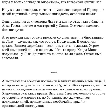
когда у всех «совпадали биоритмы», как говаривал критик Лев.
Но уж если совпадали, то это запоминалось надолго! Правда, не
целой картиной, а отдельными эпизодами, особенно начала.
День рождения архитектора Льва мы как-то отмечали в бане на
Алка-Гоголя, потом в мастерской у Саши. Отмечали намного
больше суток.
А то поехали как-то, взяв рюкзаки со спиртным, на биостанцию
ко Льву – слушать, как лес растет. Послушали. В основном
дятлов. Вконец задолбали – всю ночь спать не давали. Утром
всей компанией пошли на этюды. Что-то вроде Клода Моне
получилось у Льва-критика: то ли стог, то ли скала. Остальные
спасовали.
***
А выставку мы все-таки поставили в Кижах именно в том виде, в
котором ее задумали Харитонов и Судаков. Женя приехал, чтобы
нанести последние штрихи уже после установки конструкции.
Художники оказались правы. Выставка была несколько в стороне
от основного маршрута, но большинство экскурсантов
подходило к ней, привлеченные необычайно яркой и
оригинальной конструкцией.