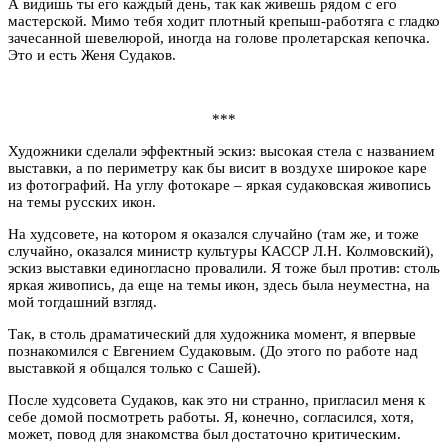
А видишь ты его каждый день, так как живешь рядом с его
мастерской. Мимо тебя ходит плотный крепыш-работяга с гладко
зачесанной шевелюрой, иногда на голове пролетарская кепочка.
Это и есть Женя Судаков.
***
Художники сделали эффектный эскиз: высокая стела с названием
выставки, а по периметру как бы висит в воздухе широкое каре
из фотографий. На углу фотокаре – яркая судаковская живопись
на темы русских икон.
На худсовете, на котором я оказался случайно (там же, и тоже
случайно, оказался министр культуры КАССР Л.Н. Колмовский),
эскиз выставки единогласно провалили. Я тоже был против: столь
яркая живопись, да еще на темы икон, здесь была неуместна, на
мой тогдашний взгляд.
Так, в столь драматический для художника момент, я впервые
познакомился с Евгением Судаковым. (До этого по работе над
выставкой я общался только с Сашей).
После худсовета Судаков, как это ни странно, пригласил меня к
себе домой посмотреть работы. Я, конечно, согласился, хотя,
может, повод для знакомства был достаточно критическим.