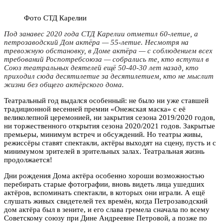
Фото СТД Карелии
Под занавес 2020 года СТД Карелии отметил 60-летие, а
петрозаводский Дом актёра — 55-летие. Несмотря на
тревожную обстановку, в Доме актёра — с соблюдением всех
требований Роспотребсоюза — собрались те, кто вступил в
Союз театральных деятелей ещё 50-40-30 лет назад, кто
приходил сюда десятилетие за десятилетием, кто не мыслит
жизни без общего актёрского дома.
Театральный год выдался особенный: не было ни уже ставшей
традиционной весенней премии «Онежская маска» с её
великолепной церемонией, ни закрытия сезона 2019/2020 годов,
ни торжественного открытия сезона 2020/2021 годов. Закрытые
премьеры, минимум встреч и обсуждений. Но театры живы,
режиссёры ставят спектакли, актёры выходят на сцену, пусть и с
минимумом зрителей в зрительных залах. Театральная жизнь
продолжается!
Дни рождения Дома актёра особенно хороши возможностью
перебирать старые фотографии, вновь видеть лица ушедших
актёров, вспоминать спектакли, в которых они играли. А ещё
слушать живых свидетелей тех времён, когда Петрозаводский
дом актёра был в зените, и его слава гремела сначала по всему
Советскому союзу при Дине Андреевне Петровой, а позже по