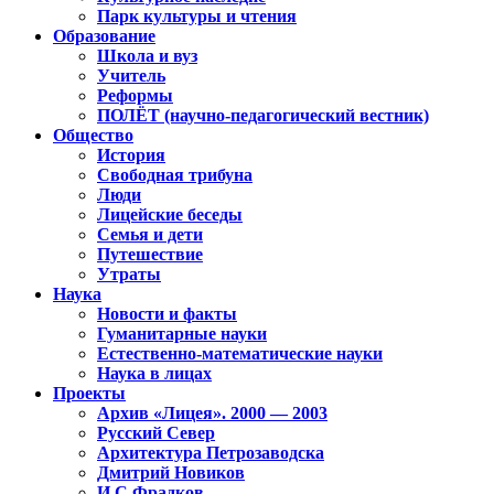
Парк культуры и чтения
Образование
Школа и вуз
Учитель
Реформы
ПОЛЁТ (научно-педагогический вестник)
Общество
История
Свободная трибуна
Люди
Лицейские беседы
Семья и дети
Путешествие
Утраты
Наука
Новости и факты
Гуманитарные науки
Естественно-математические науки
Наука в лицах
Проекты
Архив «Лицея». 2000 — 2003
Русский Север
Архитектура Петрозаводска
Дмитрий Новиков
И.С.Фрадков