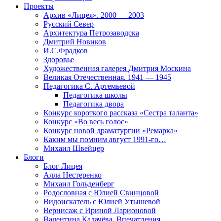
Проекты
Архив «Лицея». 2000 — 2003
Русский Север
Архитектура Петрозаводска
Дмитрий Новиков
И.С.Фрадков
Здоровье
Художественная галерея Дмитрия Москина
Великая Отечественная. 1941 — 1945
Педагогика С. Артемьевой
Педагогика школы
Педагогика двора
Конкурс короткого рассказа «Сестра таланта»
Конкурс «Во весь голос»
Конкурс новой драматургии «Ремарка»
Каким мы помним август 1991-го…
Михаил Швейцер
Блоги
Блог Лицея
Алла Нестеренко
Михаил Гольденберг
Родословная с Юлией Свинцовой
Видоискатель с Юлией Утышевой
Вернисаж с Ириной Ларионовой
Валентина Калачёва. Впечатления