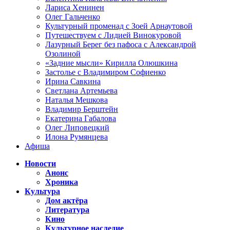
Лариса Хенинен
Олег Гальченко
Культурный променад с Зоей Арнаутовой
Путешествуем с Лидией Винокуровой
Лазурный Берег без пафоса с Александрой
Озолиной
«Задние мысли» Кирилла Олюшкина
Застолье с Владимиром Софиенко
Ирина Савкина
Светлана Артемьева
Наталья Мешкова
Владимир Берштейн
Екатерина Габалова
Олег Липовецкий
Илона Румянцева
Афиша
Новости
Анонс
Хроника
Культура
Дом актёра
Литература
Кино
Культурное наследие