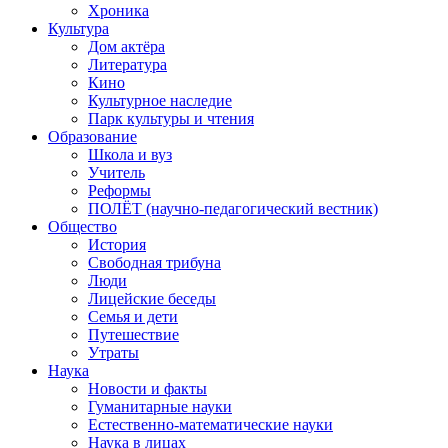
Хроника
Культура
Дом актёра
Литература
Кино
Культурное наследие
Парк культуры и чтения
Образование
Школа и вуз
Учитель
Реформы
ПОЛЁТ (научно-педагогический вестник)
Общество
История
Свободная трибуна
Люди
Лицейские беседы
Семья и дети
Путешествие
Утраты
Наука
Новости и факты
Гуманитарные науки
Естественно-математические науки
Наука в лицах