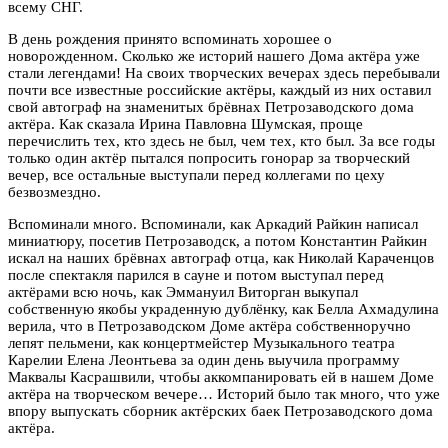
всему СНГ.
В день рождения принято вспоминать хорошее о
новорожденном. Сколько же историй нашего Дома актёра уже
стали легендами! На своих творческих вечерах здесь перебывали
почти все известные российские актёры, каждый из них оставил
свой автограф на знаменитых брёвнах Петрозаводского дома
актёра. Как сказала Ирина Павловна Шумская, проще
перечислить тех, кто здесь не был, чем тех, кто был. За все годы
только один актёр пытался попросить гонорар за творческий
вечер, все остальные выступали перед коллегами по цеху
безвозмездно.
Вспоминали много. Вспоминали, как Аркадий Райкин написал
миниатюру, посетив Петрозаводск, а потом Константин Райкин
искал на наших брёвнах автограф отца, как Николай Караченцов
после спектакля парился в сауне и потом выступал перед
актёрами всю ночь, как Эммануил Виторган выкупал
собственную якобы украденную дублёнку, как Белла Ахмадулина
верила, что в Петрозаводском Доме актёра собственноручно
лепят пельмени, как концертмейстер Музыкального театра
Карелии Елена Леонтьева за один день выучила программу
Маквалы Касрашвили, чтобы аккомпанировать ей в нашем Доме
актёра на творческом вечере… Историй было так много, что уже
впору выпускать сборник актёрских баек Петрозаводского дома
актёра.