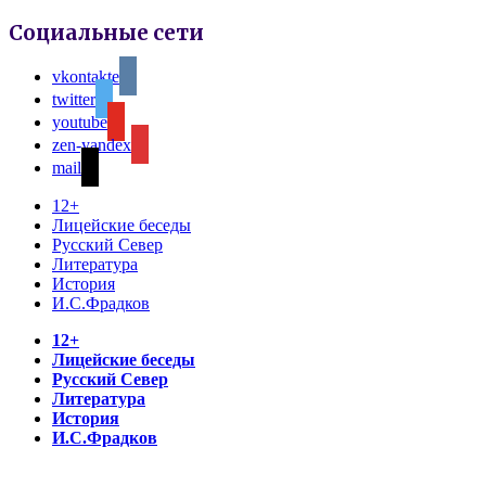
Социальные сети
vkontakte
twitter
youtube
zen-yandex
mail
12+
Лицейские беседы
Русский Север
Литература
История
И.С.Фрадков
12+
Лицейские беседы
Русский Север
Литература
История
И.С.Фрадков