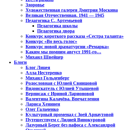
Здоровье
Художественная галерея Дмитрия Москина
Великая Отечественная. 1941 — 1945
Педагогика С. Артемьевой
Педагогика школы
Педагогика двора
Конкурс короткого рассказа «Сестра таланта»
Конкурс «Во весь голос»
Конкурс новой драматургии «Ремарка»
Каким мы помним август 1991-го…
Михаил Швейцер
Блоги
Блог Лицея
Алла Нестеренко
Михаил Гольденберг
Родословная с Юлией Свинцовой
Видоискатель с Юлией Утышевой
Вернисаж с Ириной Ларионовой
Валентина Калачёва. Впечатления
Лариса Хенинен
Олег Гальченко
Культурный променад с Зоей Арнаутовой
Путешествуем с Лидией Винокуровой
Лазурный Берег без пафоса с Александрой