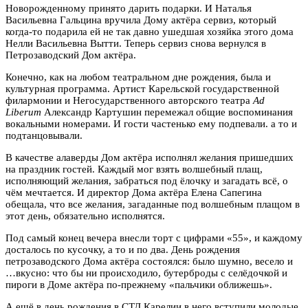
Новорожденному принято дарить подарки. И Наталья
Васильевна Гальцина вручила Дому актёра сервиз, который
когда-то подарила ей не так давно ушедшая хозяйка этого дома
Нелли Васильевна Вытти. Теперь сервиз снова вернулся в
Петрозаводский Дом актёра.
Конечно, как на любом театральном дне рождения, была и
культурная программа. Артист Карельской государственной
филармонии и Негосударственного авторского театра
Ad
Liberum
Александр Картушин перемежал общие воспоминания
вокальными номерами. И гости частенько ему подпевали. а то и
подтанцовывали.
В качестве алаверды Дом актёра исполнял желания пришедших
на праздник гостей. Каждый мог взять волшебный плащ,
исполняющий желания, забраться под ёлочку и загадать всё, о
чём мечтается. И директор Дома актёра Елена Сапегина
обещала, что все желания, загаданные под волшебным плащом в
этот день, обязательно исполнятся.
Под самый конец вечера внесли торт с цифрами «55», и каждому
досталось по кусочку, а то и по два. День рождения
петрозаводского Дома актёра состоялся: было шумно, весело и
…вкусно: что бы ни происходило, бутерброды с селёдочкой и
пироги в Доме актёра по-прежнему «пальчики оближешь».
А ещё в день рождения в СТД Карелии в него вступили молодые