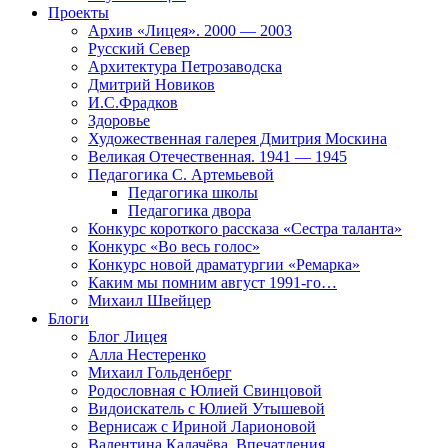
Проекты
Архив «Лицея». 2000 — 2003
Русский Север
Архитектура Петрозаводска
Дмитрий Новиков
И.С.Фрадков
Здоровье
Художественная галерея Дмитрия Москина
Великая Отечественная. 1941 — 1945
Педагогика С. Артемьевой
Педагогика школы
Педагогика двора
Конкурс короткого рассказа «Сестра таланта»
Конкурс «Во весь голос»
Конкурс новой драматургии «Ремарка»
Каким мы помним август 1991-го…
Михаил Швейцер
Блоги
Блог Лицея
Алла Нестеренко
Михаил Гольденберг
Родословная с Юлией Свинцовой
Видоискатель с Юлией Утышевой
Вернисаж с Ириной Ларионовой
Валентина Калачёва. Впечатления