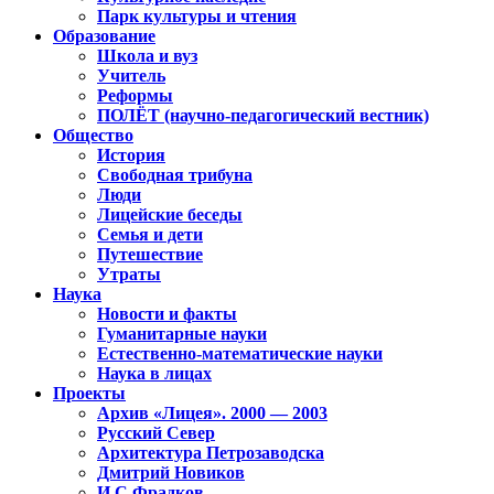
Парк культуры и чтения
Образование
Школа и вуз
Учитель
Реформы
ПОЛЁТ (научно-педагогический вестник)
Общество
История
Свободная трибуна
Люди
Лицейские беседы
Семья и дети
Путешествие
Утраты
Наука
Новости и факты
Гуманитарные науки
Естественно-математические науки
Наука в лицах
Проекты
Архив «Лицея». 2000 — 2003
Русский Север
Архитектура Петрозаводска
Дмитрий Новиков
И.С.Фрадков