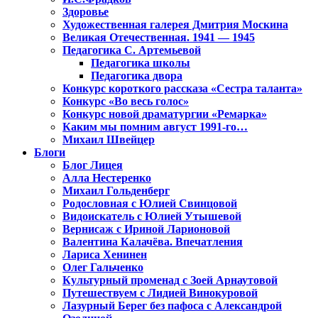
Здоровье
Художественная галерея Дмитрия Москина
Великая Отечественная. 1941 — 1945
Педагогика С. Артемьевой
Педагогика школы
Педагогика двора
Конкурс короткого рассказа «Сестра таланта»
Конкурс «Во весь голос»
Конкурс новой драматургии «Ремарка»
Каким мы помним август 1991-го…
Михаил Швейцер
Блоги
Блог Лицея
Алла Нестеренко
Михаил Гольденберг
Родословная с Юлией Свинцовой
Видоискатель с Юлией Утышевой
Вернисаж с Ириной Ларионовой
Валентина Калачёва. Впечатления
Лариса Хенинен
Олег Гальченко
Культурный променад с Зоей Арнаутовой
Путешествуем с Лидией Винокуровой
Лазурный Берег без пафоса с Александрой