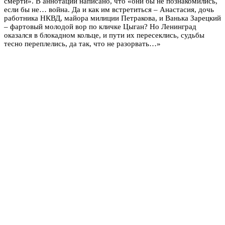
смерти». В аннотации написано, что «они бы не познакомились,
если бы не… война. Да и как им встретиться – Анастасия, дочь
работника НКВД, майора милиции Петракова, и Ванька Зарецкий
– фартовый молодой вор по кличке Цыган? Но Ленинград
оказался в блокадном кольце, и пути их пересеклись, судьбы
тесно переплелись, да так, что не разорвать…»