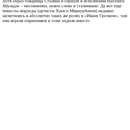
Хотя образ товарища Сталина в сериале в исполнении Вахтанга
Абуладзе – несомненно, новое слово в сталиниане. Да вот еще
чекисты-людоеды (артисты Хаев и Миркурбанов) недавно
засветились в абсолютно таких же ролях в «Иване Грозном», там
они играли опричников и тоже ходили вместе.