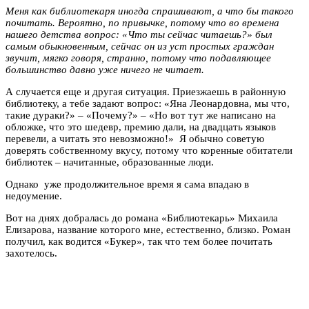
Меня как библиотекаря иногда спрашивают, а что бы такого
почитать. Вероятно, по привычке, потому что во времена
нашего детства вопрос: «Что ты сейчас читаешь?» был
самым обыкновенным, сейчас он из уст простых граждан
звучит, мягко говоря, странно, потому что подавляющее
большинство давно уже ничего не читает.
А случается еще и другая ситуация. Приезжаешь в районную
библиотеку, а тебе задают вопрос: «Яна Леонардовна, мы что,
такие дураки?» – «Почему?» – «Но вот тут же написано на
обложке, что это шедевр, премию дали, на двадцать языков
перевели, а читать это невозможно!» Я обычно советую
доверять собственному вкусу, потому что коренные обитатели
библиотек – начитанные, образованные люди.
Однако уже продолжительное время я сама впадаю в
недоумение.
Вот на днях добралась до романа «Библиотекарь» Михаила
Елизарова, название которого мне, естественно, близко. Роман
получил, как водится «Букер», так что тем более почитать
захотелось.