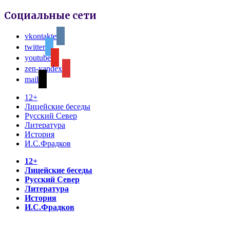
Социальные сети
vkontakte
twitter
youtube
zen-yandex
mail
12+
Лицейские беседы
Русский Север
Литература
История
И.С.Фрадков
12+
Лицейские беседы
Русский Север
Литература
История
И.С.Фрадков