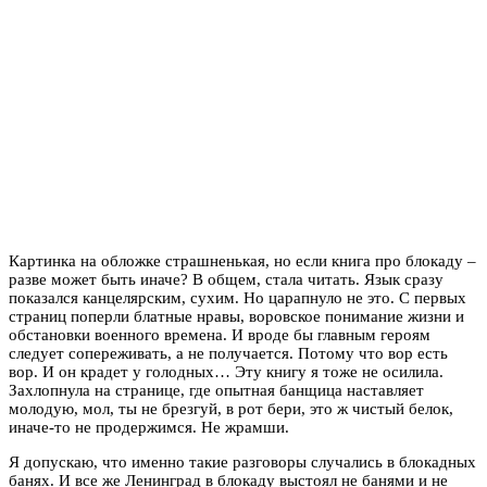
Картинка на обложке страшненькая, но если книга про блокаду –
разве может быть иначе? В общем, стала читать. Язык сразу
показался канцелярским, сухим. Но царапнуло не это. С первых
страниц поперли блатные нравы, воровское понимание жизни и
обстановки военного времена. И вроде бы главным героям
следует сопереживать, а не получается. Потому что вор есть
вор. И он крадет у голодных… Эту книгу я тоже не осилила.
Захлопнула на странице, где опытная банщица наставляет
молодую, мол, ты не брезгуй, в рот бери, это ж чистый белок,
иначе-то не продержимся. Не жрамши.
Я допускаю, что именно такие разговоры случались в блокадных
банях. И все же Ленинград в блокаду выстоял не банями и не