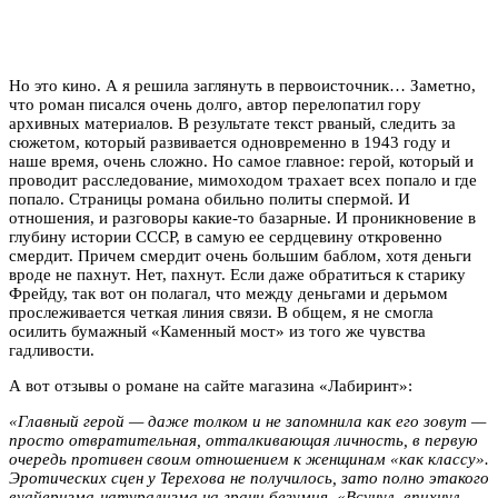
Но это кино. А я решила заглянуть в первоисточник… Заметно,
что роман писался очень долго, автор перелопатил гору
архивных материалов. В результате текст рваный, следить за
сюжетом, который развивается одновременно в 1943 году и
наше время, очень сложно. Но самое главное: герой, который и
проводит расследование, мимоходом трахает всех попало и где
попало. Страницы романа обильно политы спермой. И
отношения, и разговоры какие-то базарные. И проникновение в
глубину истории СССР, в самую ее сердцевину откровенно
смердит. Причем смердит очень большим баблом, хотя деньги
вроде не пахнут. Нет, пахнут. Если даже обратиться к старику
Фрейду, так вот он полагал, что между деньгами и дерьмом
прослеживается четкая линия связи. В общем, я не смогла
осилить бумажный «Каменный мост» из того же чувства
гадливости.
А вот отзывы о романе на сайте магазина «Лабиринт»:
«Главный герой — даже толком и не запомнила как его зовут —
просто отвратительная, отталкивающая личность, в первую
очередь противен своим отношением к женщинам «как классу».
Эротических сцен у Терехова не получилось, зато полно этакого
вуайеризма-натурализма на грани безумия. «Всунул, впихнул,