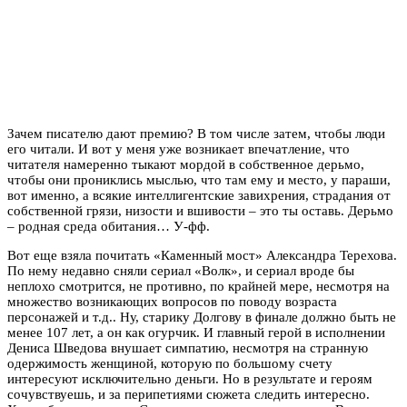
Зачем писателю дают премию? В том числе затем, чтобы люди
его читали. И вот у меня уже возникает впечатление, что
читателя намеренно тыкают мордой в собственное дерьмо,
чтобы они прониклись мыслью, что там ему и место, у параши,
вот именно, а всякие интеллигентские завихрения, страдания от
собственной грязи, низости и вшивости – это ты оставь. Дерьмо
– родная среда обитания… У-фф.
Вот еще взяла почитать «Каменный мост» Александра Терехова.
По нему недавно сняли сериал «Волк», и сериал вроде бы
неплохо смотрится, не противно, по крайней мере, несмотря на
множество возникающих вопросов по поводу возраста
персонажей и т.д.. Ну, старику Долгову в финале должно быть не
менее 107 лет, а он как огурчик. И главный герой в исполнении
Дениса Шведова внушает симпатию, несмотря на странную
одержимость женщиной, которую по большому счету
интересуют исключительно деньги. Но в результате и героям
сочувствуешь, и за перипетиями сюжета следить интересно.