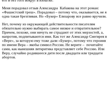
его и без того вокруг в избытке.
Меня порадовал отзыв Александра Кабакова на этот роман:
«Фашистский треш». Порадовал – потому что, оказывается, не я
одна такая брезгливая. Но «Букер» Елизарову все равно вручили.
Нет, почему из окружающей действительности писателям
обязательно нужно выбирать самое низкое и отвратительное?
Причем, похоже, они ничуть не страдают от этих мерзостей, а,
напротив, подпитываются ими. Как тот же Александр Снегирев в
«Вере», за которую ему тоже дали «Букер», потому что героиня
по имени Вера – якобы символ России. Не верите – почитайте
сами, как нынешняя литкритика представляет себе Россию. Или
Веру, случайно родившееся дитя после двадцати или тридцати
абортов.