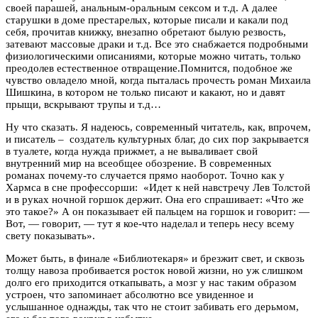
своей парашей, анальным-оральным сексом и т.д. А далее
старушки в доме престарелых, которые писали и какали под
себя, прочитав книжку, внезапно обретают былую резвость,
затевают массовые драки и т.д. Все это снабжается подробными
физиологическими описаниями, которые можно читать, только
преодолев естественное отвращение.Помнится, подобное же
чувство овладело мной, когда пыталась прочесть роман Михаила
Шишкина, в котором не только писают и какают, но и давят
прыщи, вскрывают трупы и т.д…
Ну что сказать. Я надеюсь, современный читатель, как, впрочем,
и писатель – создатель культурных благ, до сих пор закрывается
в туалете, когда нужда прижмет, а не вываливает свой
внутренний мир на всеобщее обозрение. В современных
романах почему-то случается прямо наоборот. Точно как у
Хармса в сне профессорши: «Идет к ней навстречу Лев Толстой
и в руках ночной горшок держит. Она его спрашивает: «Что же
это такое?» А он показывает ей пальцем на горшок и говорит: —
Вот, — говорит, — тут я кое-что наделал и теперь несу всему
свету показывать».
Может быть, в финале «Библиотекаря» и брезжит свет, и сквозь
толщу навоза пробивается росток новой жизни, но уж слишком
долго его приходится откапывать, а мозг у нас таким образом
устроен, что запоминает абсолютно все увиденное и
услышанное однажды, так что не стоит забивать его дерьмом,