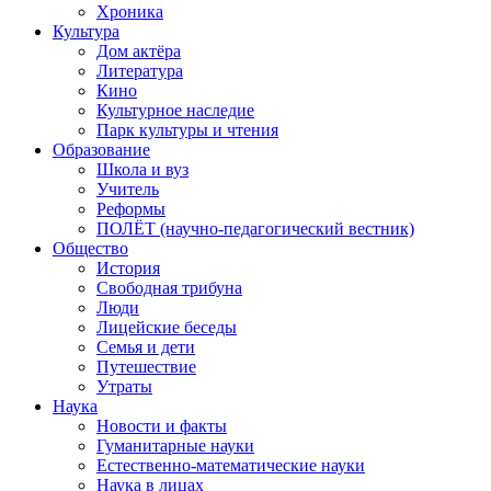
Хроника
Культура
Дом актёра
Литература
Кино
Культурное наследие
Парк культуры и чтения
Образование
Школа и вуз
Учитель
Реформы
ПОЛЁТ (научно-педагогический вестник)
Общество
История
Свободная трибуна
Люди
Лицейские беседы
Семья и дети
Путешествие
Утраты
Наука
Новости и факты
Гуманитарные науки
Естественно-математические науки
Наука в лицах