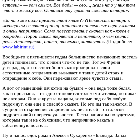
вставил» — вот смысл. Все бабы — сво…, жаль что у них там
что-то между ног. Оставим эту грязь на совести автора».
«За что же дали премию этой книге???Ненависть автора к
женщинам не знает границ, описания постельных сцен ужасны
и очень неприятны. Само повествование скачет как «козел в
огороде». Порой смысл теряется и непонятно, о чем сейчас
речь. Неинтересно, пошло, никчемно, затянуто». (
Подробнее:
www.labirint.ru)
Вообще-то к пяти-шести годам большинство пачкающих постель
детей понимают, что с ними что-то не так. Тот же Фрейд
утверждал, что неспособность контролировать свои
естественные отправления вызывает у таких детей страх и
отвращение к себе. Они переживают яркое чувство стыда.
А вот от нынешней пачкотни на бумаге – она ведь тоже белая,
как и простыня, – стыдно становится только читателям, но никак
не авторам. Они ж крутые пацаны, которые под себя любую
подомнут, она еще и спасибо скажет. Но это им так кажется. В
сущности откровения современных писателей – отголоски
подростковой гиперсексуальности. Тесты написаны полудетьми,
которым так и не объяснили, что неприлично какать в
собственную постель.
Ну и напоследок роман Алексея Сухаренко «Блокада. Запах