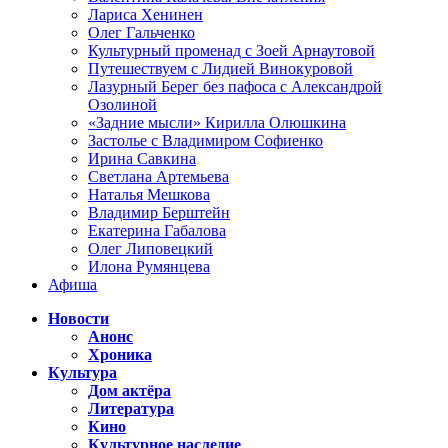
Лариса Хенинен
Олег Гальченко
Культурный променад с Зоей Арнаутовой
Путешествуем с Лидией Винокуровой
Лазурный Берег без пафоса с Александрой
Озолиной
«Задние мысли» Кирилла Олюшкина
Застолье с Владимиром Софиенко
Ирина Савкина
Светлана Артемьева
Наталья Мешкова
Владимир Берштейн
Екатерина Габалова
Олег Липовецкий
Илона Румянцева
Афиша
Новости
Анонс
Хроника
Культура
Дом актёра
Литература
Кино
Культурное наследие