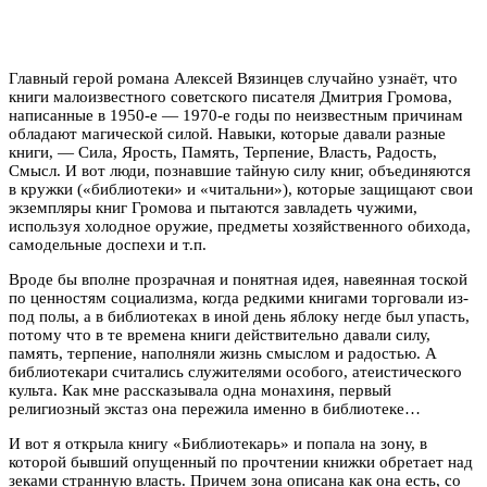
Главный герой романа Алексей Вязинцев случайно узнаёт, что
книги малоизвестного советского писателя Дмитрия Громова,
написанные в 1950-е — 1970-е годы по неизвестным причинам
обладают магической силой. Навыки, которые давали разные
книги, — Сила, Ярость, Память, Терпение, Власть, Радость,
Смысл. И вот люди, познавшие тайную силу книг, объединяются
в кружки («библиотеки» и «читальни»), которые защищают свои
экземпляры книг Громова и пытаются завладеть чужими,
используя холодное оружие, предметы хозяйственного обихода,
самодельные доспехи и т.п.
Вроде бы вполне прозрачная и понятная идея, навеянная тоской
по ценностям социализма, когда редкими книгами торговали из-
под полы, а в библиотеках в иной день яблоку негде был упасть,
потому что в те времена книги действительно давали силу,
память, терпение, наполняли жизнь смыслом и радостью. А
библиотекари считались служителями особого, атеистического
культа. Как мне рассказывала одна монахиня, первый
религиозный экстаз она пережила именно в библиотеке…
И вот я открыла книгу «Библиотекарь» и попала на зону, в
которой бывший опущенный по прочтении книжки обретает над
зеками странную власть. Причем зона описана как она есть, со