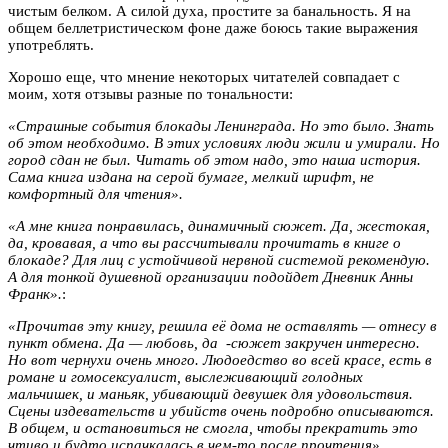
чистым белком. А силой духа, простите за банальность. Я на
общем беллетристическом фоне даже боюсь такие выражения
употреблять.
Хорошо еще, что мнение некоторых читателей совпадает с
моим, хотя отзывы разные по тональности:
«Страшные события блокады Ленинграда. Но это было. Знать
об этом необходимо. В этих условиях люди жили и умирали. Но
город сдан не был. Читать об этом надо, это наша история.
Сама книга издана на серой бумаге, мелкий шрифт, не
комфортный для чтения».
«А мне книга понравилась, динамичный сюжет. Да, жестокая,
да, кровавая, а что вы рассчитывали прочитать в книге о
блокаде? Для лиц с устойчивой нервной системой рекомендую.
А для тонкой душевной организации подойдет Дневник Анны
Франк».
:
«Прочитав эту книгу, решила её дома не оставлять — отнесу в
пункт обмена. Да — любовь, да -сюжет закручен интересно.
Но вот чернухи очень много. Людоедство во всей красе, есть в
романе и гомосексуалист, выслеживающий голодных
мальчишек, и маньяк, убивающий девушек для удовольствия.
Сцены издевательств и убийств очень подробно описываются.
В общем, и остановиться не смогла, чтобы прекратить это
чтиво и будто испачкалась в чем-то после прочтения»
.