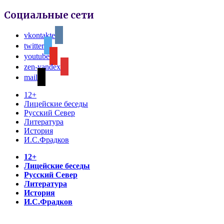
Социальные сети
vkontakte
twitter
youtube
zen-yandex
mail
12+
Лицейские беседы
Русский Север
Литература
История
И.С.Фрадков
12+
Лицейские беседы
Русский Север
Литература
История
И.С.Фрадков