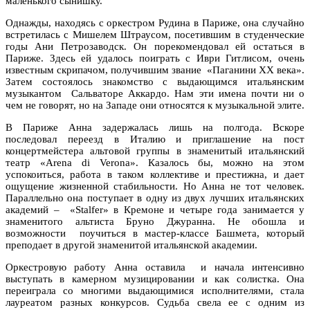
маленького сынишку.
Однажды, находясь с оркестром Рудина в Париже, она случайно
встретилась с Мишелем Штраусом, посетившим в студенческие
годы Ани Петрозаводск. Он порекомендовал ей остаться в
Париже. Здесь ей удалось поиграть с Иври Гитлисом, очень
известным скрипачом, получившим звание «Паганини ХХ века».
Затем состоялось знакомство с выдающимся итальянским
музыкантом Сальваторе Аккардо. Нам эти имена почти ни о
чем не говорят, но на Западе они относятся к музыкальной элите.
В Париже Анна задержалась лишь на полгода. Вскоре
последовал переезд в Италию и приглашение на пост
концертмейстера альтовой группы в знаменитый итальянский
театр «Arena di Verona». Казалось бы, можно на этом
успокоиться, работа в таком коллективе и престижна, и дает
ощущение жизненной стабильности. Но Анна не тот человек.
Параллельно она поступает в одну из двух лучших итальянских
академий – «Stalfer» в Кремоне и четыре года занимается у
знаменитого альтиста Бруно Джуранна. Не обошла и
возможности поучиться в мастер-классе Башмета, который
преподает в другой знаменитой итальянской академии.
Оркестровую работу Анна оставила и начала интенсивно
выступать в камерном музицировании и как солистка. Она
переиграла со многими выдающимися исполнителями, стала
лауреатом разных конкурсов. Судьба свела ее с одним из