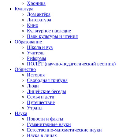
Хроника
Культура
Дом актёра
Литература
Кино
Культурное наследие
Парк культуры и чтения
Образование
Школа и вуз
Учитель
Реформы
ПОЛЁТ (научно-педагогический вестник)
Общество
История
Свободная трибуна
Люди
Лицейские беседы
Семья и дети
Путешествие
Утраты
Наука
Новости и факты
Гуманитарные науки
Естественно-математические науки
Наука в лицах