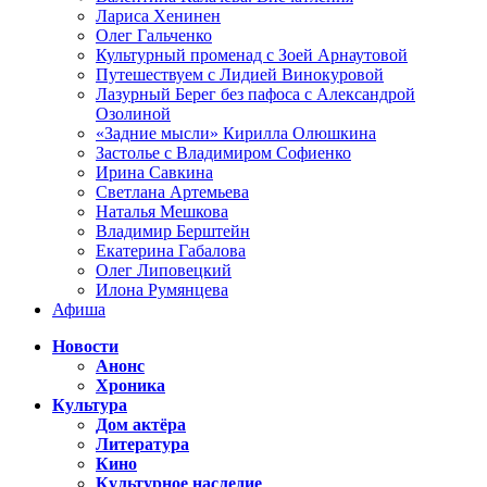
Лариса Хенинен
Олег Гальченко
Культурный променад с Зоей Арнаутовой
Путешествуем с Лидией Винокуровой
Лазурный Берег без пафоса с Александрой
Озолиной
«Задние мысли» Кирилла Олюшкина
Застолье с Владимиром Софиенко
Ирина Савкина
Светлана Артемьева
Наталья Мешкова
Владимир Берштейн
Екатерина Габалова
Олег Липовецкий
Илона Румянцева
Афиша
Новости
Анонс
Хроника
Культура
Дом актёра
Литература
Кино
Культурное наследие