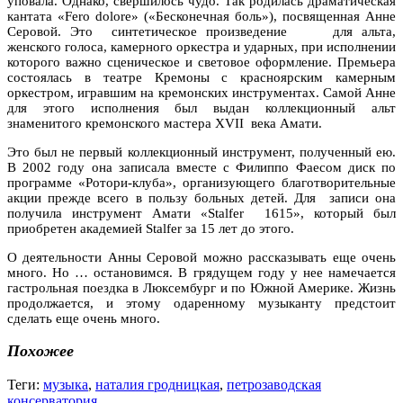
уповала. Однако, свершилось чудо. Так родилась драматическая
кантата «Fero dolore» («Бесконечная боль»), посвященная Анне
Серовой. Это синтетическое произведение для альта,
женского голоса, камерного оркестра и ударных, при исполнении
которого важно сценическое и световое оформление. Премьера
состоялась в театре Кремоны с красноярским камерным
оркестром, игравшим на кремонских инструментах. Самой Анне
для этого исполнения был выдан коллекционный альт
знаменитого кремонского мастера XVII века Амати.
Это был не первый коллекционный инструмент, полученный ею.
В 2002 году она записала вместе с Филиппо Фаесом диск по
программе «Ротори-клуба», организующего благотворительные
акции прежде всего в пользу больных детей. Для записи она
получила инструмент Амати «Stalfer 1615», который был
приобретен академией Stalfer за 15 лет до этого.
О деятельности Анны Серовой можно рассказывать еще очень
много. Но … остановимся. В грядущем году у нее намечается
гастрольная поездка в Люксембург и по Южной Америке. Жизнь
продолжается, и этому одаренному музыканту предстоит
сделать еще очень много.
Похожее
Теги:
музыка
,
наталия гродницкая
,
петрозаводская
консерватория