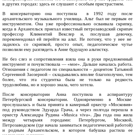
в других городах: здесь ее слушают с особым пристрастием.
В консерваторию она поступила в 1992 году после
архангельского музыкального училища. Альт был не первым ее
инструментом. Она уже профессионально осваивала скрипку,
когда в Архангельск приехал известный петрозаводский скрипач
профессор Климентий Векслер и, послушав девочку,
порекомендовал ей перейти на альт. Не потому, что у нее не
ладилось со скрипкой, просто опыт, педагогическое чутье
позволили ему разглядеть в Анне будущую альтистку.
Не без слез и сопротивления взяла она в руки предложенный
инструмент и почувствовала — «мое». Дальше началась работа.
Отношения с педагогом по специальности – доцентом Татьяной
Сергеевной Заозерной – складывались вполне благополучно, тем
более, что эта студентка была не только на редкость
трудолюбива, но и хорошо знала, чего хотела.
После консерватории Анна поступила в аспирантуру
Петербургской консерватории. Одновременно в Москве
прослушалась и была принята в камерный оркестр «Московия»
под руководством Эдуарда Грача, а через полгода перешла в
оркестр Александра Рудина «Musica viva». Два года она жила
между четырьмя городами: Петербургом, Москвой,
Петрозаводском (где начала заниматься педагогической работой)
и родным Архангельском, в котором бабушка растила ее