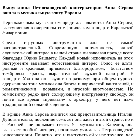
Выпускница Петрозаводской консерватории Анна Серова
вошла в музыкальную элиту Европы
Первоклассным музыкантом предстала альтистка Анна Серова,
выступившая в очередном симфоническом концерте Карельской
филармонии.
Среди струнных инструментов альт не самый
распространенный. Современную популярность, живой
слушательский интерес в нашей стране он завоевал прежде всего
благодаря Юрию Башмету. Каждый новый исполнитель на этом
инструменте вызывает естественный интерес. Голос ее альта,
ровный и красивый, привлекает благородством, богатством
тембровых красок, выразительной звуковой палитрой. В
концерте Уолтона он звучит по-разному: при общем сурово-
сдержанном тоне музыки она богата и лирической кантиленой, и
романтическими порывами, и игровой виртуозностью. Но
композитор редко дает солирующему инструменту свободу, он
почти все время «привязан» к оркестру, у него нет даже
традиционной сольной каденции.
В афише Анна Серова значится как представительница Италии.
Действительно, последние семь лет она живет в этой стране, но и
с Россией не порывает связи. У музыкантов Карелии, она
вызывает особый интерес, поскольку училась в Петрозаводской
консерватории. Понятно, что и выступать ей у нас труднее, чем