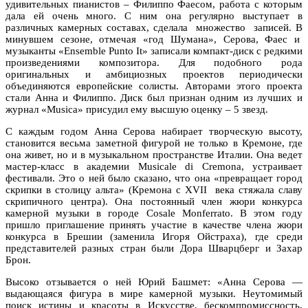
удивительных пианистов – Филиппо Фаесом, работа с которым
дала ей очень много. С ним она регулярно выступает в
различных камерных составах, сделала множество записей. В
минувшем сезоне, отмечая «год Шумана», Серова, Фаес и
музыканты «Ensemble Punto It» записали компакт-диск с редкими
произведениями композитора. Для подобного рода
оригинальных и амбициозных проектов периодически
объединяются европейские солисты. Авторами этого проекта
стали Анна и Филиппо. Диск был признан одним из лучших и
журнал «Musica» присудил ему высшую оценку – 5 звезд.
С каждым годом Анна Серова набирает творческую высоту,
становится весьма заметной фигурой не только в Кремоне, где
она живет, но и в музыкальном пространстве Италии. Она ведет
мастер-класс в академии Musicale di Cremona, устраивает
фестивали. Это о ней было сказано, что она «превращает город
скрипки в столицу альта» (Кремона с XVII века стяжала славу
скрипичного центра). Она постоянный член жюри конкурса
камерной музыки в городе Cosale Monferrato. В этом году
пришло приглашение принять участие в качестве члена жюри
конкурса в Брешии (заменила Игоря Ойстраха), где среди
представителей разных стран были Дора Шварцберг и Захар
Брон.
Высоко отзывается о ней Юрий Башмет: «Анна Серова —
выдающаяся фигура в мире камерной музыки. Неутомимый
поиск истины и красоты в Искусстве, бескомпромиссность,