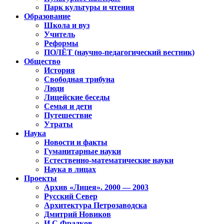
Парк культуры и чтения
Образование
Школа и вуз
Учитель
Реформы
ПОЛЁТ (научно-педагогический вестник)
Общество
История
Свободная трибуна
Люди
Лицейские беседы
Семья и дети
Путешествие
Утраты
Наука
Новости и факты
Гуманитарные науки
Естественно-математические науки
Наука в лицах
Проекты
Архив «Лицея». 2000 — 2003
Русский Север
Архитектура Петрозаводска
Дмитрий Новиков
И.С.Фрадков