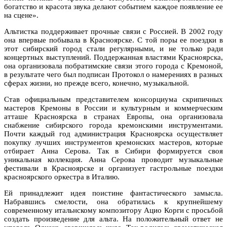
богатство и красота звука делают событием каждое появление ее
на сцене».
Альтистка поддерживает прочные связи с Россией. В 2002 году
она впервые побывала в Красноярске. С той поры ее поездки в
этот сибирский город стали регулярными, и не только ради
концертных выступлений. Поддержанная властями Красноярска,
она организовала побратимские связи этого города с Кремоной,
в результате чего был подписан Протокол о намерениях в разных
сферах жизни, но прежде всего, конечно, музыкальной.
Став официальным представителем консорциума скрипичных
мастеров Кремоны в России и культурным и коммерческим
атташе Красноярска в странах Европы, она организовала
снабжение сибирского города кремонскими инструментами.
Почти каждый год администрация Красноярска осуществляет
покупку лучших инструментов кремонских мастеров, которые
отбирает Анна Серова. Так в Сибири формируется своя
уникальная коллекция. Анна Серова проводит музыкальные
фестивали в Красноярске и организует гастрольные поездки
красноярского оркестра в Италию.
Ей принадлежит идея поистине фантастического замысла.
Набравшись смелости, она обратилась к крупнейшему
современному итальнскому композитору Ацио Корги с просьбой
создать произведение для альта. На положительный ответ не