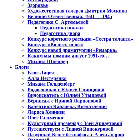
Здоровье
Художественная галерея Дмитрия Москина
Великая Отечественная. 1941 — 1945
Педагогика С. Артемьевой
Педагогика школы
Педагогика двора
Конкурс короткого рассказа «Сестра таланта»
Конкурс «Во весь голос»
Конкурс новой драматургии «Ремарка»
Каким мы помним август 1991-го…
Михаил Швейцер
Блоги
Блог Лицея
Алла Нестеренко
Михаил Гольденберг
Родословная с Юлией Свинцовой
Видоискатель с Юлией Утышевой
Вернисаж с Ириной Ларионовой
Валентина Калачёва. Впечатления
Лариса Хенинен
Олег Гальченко
Культурный променад с Зоей Арнаутовой
Путешествуем с Лидией Винокуровой
Лазурный Берег без пафоса с Александрой