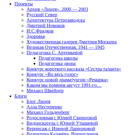
Проекты
Архив «Лицея». 2000 — 2003
Русский Север
Архитектура Петрозаводска
Дмитрий Новиков
И.С.Фрадков
Здоровье
Художественная галерея Дмитрия Москина
Великая Отечественная. 1941 — 1945
Педагогика С. Артемьевой
Педагогика школы
Педагогика двора
Конкурс короткого рассказа «Сестра таланта»
Конкурс «Во весь голос»
Конкурс новой драматургии «Ремарка»
Каким мы помним август 1991-го…
Михаил Швейцер
Блоги
Блог Лицея
Алла Нестеренко
Михаил Гольденберг
Родословная с Юлией Свинцовой
Видоискатель с Юлией Утышевой
Вернисаж с Ириной Ларионовой
Валентина Калачёва. Впечатления