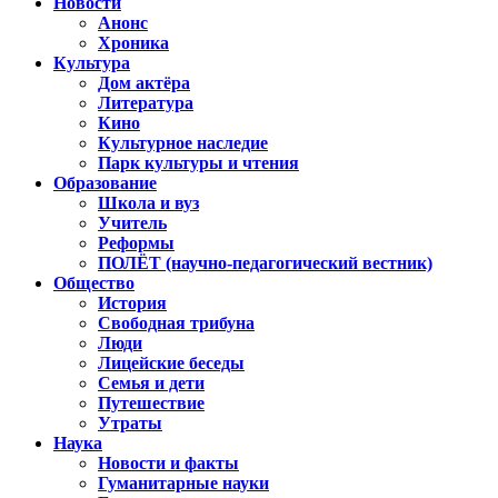
Новости
Анонс
Хроника
Культура
Дом актёра
Литература
Кино
Культурное наследие
Парк культуры и чтения
Образование
Школа и вуз
Учитель
Реформы
ПОЛЁТ (научно-педагогический вестник)
Общество
История
Свободная трибуна
Люди
Лицейские беседы
Семья и дети
Путешествие
Утраты
Наука
Новости и факты
Гуманитарные науки