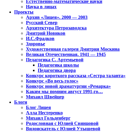
Естественно-математические науки
Наука в лицах
Проекты
Архив «Лицея». 2000 — 2003
Русский Север
Архитектура Петрозаводска
Дмитрий Новиков
И.С.Фрадков
Здоровье
Художественная галерея Дмитрия Москина
Великая Отечественная. 1941 — 1945
Педагогика С. Артемьевой
Педагогика школы
Педагогика двора
Конкурс короткого рассказа «Сестра таланта»
Конкурс «Во весь голос»
Конкурс новой драматургии «Ремарка»
Каким мы помним август 1991-го…
Михаил Швейцер
Блоги
Блог Лицея
Алла Нестеренко
Михаил Гольденберг
Родословная с Юлией Свинцовой
Видоискатель с Юлией Утышевой