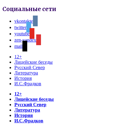
Социальные сети
vkontakte
twitter
youtube
zen-yandex
mail
12+
Лицейские беседы
Русский Север
Литература
История
И.С.Фрадков
12+
Лицейские беседы
Русский Север
Литература
История
И.С.Фрадков