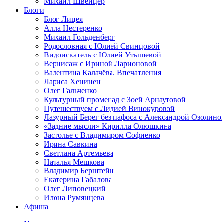
Михаил Швейцер
Блоги
Блог Лицея
Алла Нестеренко
Михаил Гольденберг
Родословная с Юлией Свинцовой
Видоискатель с Юлией Утышевой
Вернисаж с Ириной Ларионовой
Валентина Калачёва. Впечатления
Лариса Хенинен
Олег Гальченко
Культурный променад с Зоей Арнаутовой
Путешествуем с Лидией Винокуровой
Лазурный Берег без пафоса с Александрой Озолино
«Задние мысли» Кирилла Олюшкина
Застолье с Владимиром Софиенко
Ирина Савкина
Светлана Артемьева
Наталья Мешкова
Владимир Берштейн
Екатерина Габалова
Олег Липовецкий
Илона Румянцева
Афиша