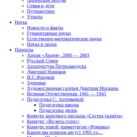
Лицейские беседы
Семья и дети
Путешествие
Утраты
Наука
Новости и факты
Гуманитарные науки
Естественно-математические науки
Наука в лицах
Проекты
Архив «Лицея». 2000 — 2003
Русский Север
Архитектура Петрозаводска
Дмитрий Новиков
И.С.Фрадков
Здоровье
Художественная галерея Дмитрия Москина
Великая Отечественная. 1941 — 1945
Педагогика С. Артемьевой
Педагогика школы
Педагогика двора
Конкурс короткого рассказа «Сестра таланта»
Конкурс «Во весь голос»
Конкурс новой драматургии «Ремарка»
Каким мы помним август 1991-го…